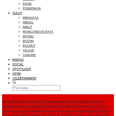
EKUIN
PENDIDIKAN
SULUT
MINAHASA
MINSEL
MINUT
MONGONDOW RAYA
BITUNG
BOLTIM
BOLMUT
TALAUD
SANGIHE
NARASI
SOCIAL
SPOTYLIGHT
OPINI
CELEBTAINMENT
BERITA TERBARU
Bupati Bolsel Beri Apresiasi Pengukuhan Srikandi Jaga Desa Sulut,
Selpian Manoppo Didaulat Nahkodai DPC Bolsel
Turnamen BU FC ke 4
Kata Ketua Askot Manado Makin Inovatif, Banyak Orbitkan Bibit Unggul
Jaga Listrik Andal Jelang HUT ke-81 RI, PLN UP3 Tahuna Gelar Apel dan