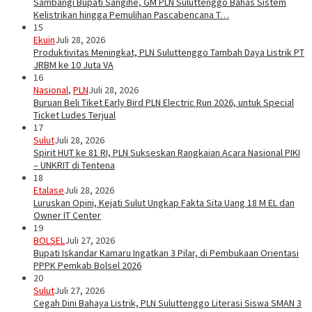
Sambangi Bupati Sangihe, GM PLN Suluttenggo Bahas Sistem
Kelistrikan hingga Pemulihan Pascabencana T…
15
Ekuin
Juli 28, 2026
Produktivitas Meningkat, PLN Suluttenggo Tambah Daya Listrik PT
JRBM ke 10 Juta VA
16
Nasional
,
PLN
Juli 28, 2026
Buruan Beli Tiket Early Bird PLN Electric Run 2026, untuk Special
Ticket Ludes Terjual
17
Sulut
Juli 28, 2026
Spirit HUT ke 81 RI, PLN Sukseskan Rangkaian Acara Nasional PIKI
– UNKRIT di Tentena
18
Etalase
Juli 28, 2026
Luruskan Opini, Kejati Sulut Ungkap Fakta Sita Uang 18 M EL dan
Owner IT Center
19
BOLSEL
Juli 27, 2026
Bupati Iskandar Kamaru Ingatkan 3 Pilar, di Pembukaan Orientasi
PPPK Pemkab Bolsel 2026
20
Sulut
Juli 27, 2026
Cegah Dini Bahaya Listrik, PLN Suluttenggo Literasi Siswa SMAN 3