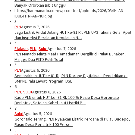
Banyak Orbitkan Bibit Unggul
https://harimanado.com/wp-content/uploads/2026/03/IKLAN-
IDUL-FITRI-AN-NUR.jpg
3
PLN
Agustus 7, 2026
Jaga Listrik Andal Jelang HUT ke-81 RI, PLN UP3 Tahuna Gelar Apel
dan Inspeksi Peralatan Kepulauan N…
4
Etalase
,
PLN
,
Sulut
Agustus 7, 2026
PLN Manado Minta Maaf Pemadaman Bergilir di Pulau Bunaken,
Minggu Dua PLTD Pulih Total
5
PLN
Agustus 6, 2026
Semarakkan HUT ke 81 RI, PLN Dorong Digitalisasi Pendidikan di
SMPN1 Palu Lewat Program TJSL
6
PLN
,
Sulut
Agustus 6, 2026
Kado PLN untuk HUT ke- 81 RI, 100 % Rasio Desa Gorontalo
Berlistrik, Setelah Kabel Laut Listriki P…
7
Sulut
Agustus 5, 2026
Gorontalo Terang. PLN Nyalakan Listrik Perdana di Pulau Dudepo,
Rasio Desa Berlistrik 100 Persen
8