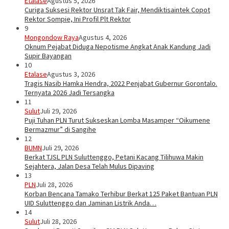
Etalase
Agustus 5, 2026
Curiga Suksesi Rektor Unsrat Tak Fair, Mendiktisaintek Copot
Rektor Sompie, Ini Profil Plt Rektor
9
Mongondow Raya
Agustus 4, 2026
Oknum Pejabat Diduga Nepotisme Angkat Anak Kandung Jadi
Supir Bayangan
10
Etalase
Agustus 3, 2026
Tragis Nasib Hamka Hendra, 2022 Penjabat Gubernur Gorontalo.
Ternyata 2026 Jadi Tersangka
11
Sulut
Juli 29, 2026
Puji Tuhan PLN Turut Sukseskan Lomba Masamper “Oikumene
Bermazmur” di Sangihe
12
BUMN
Juli 29, 2026
Berkat TJSL PLN Suluttenggo, Petani Kacang Tilihuwa Makin
Sejahtera, Jalan Desa Telah Mulus Dipaving
13
PLN
Juli 28, 2026
Korban Bencana Tamako Terhibur Berkat 125 Paket Bantuan PLN
UID Suluttenggo dan Jaminan Listrik Anda…
14
Sulut
Juli 28, 2026