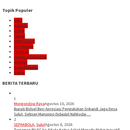
Topik Populer
sulut
manado
politik
Talaud
DPRD SULUT
E2L-Mantap
Covid-19
James A Kojongian
kriminal
Banjir Manado
golkar
BERITA TERBARU
1
Mongondow Raya
Agustus 10, 2026
Bupati Bolsel Beri Apresiasi Pengukuhan Srikandi Jaga Desa
Sulut, Selpian Manoppo Didaulat Nahkodai …
2
SEPAKBOLA
,
Sulut
Agustus 8, 2026
Turnamen BU FC ke 4 Kata Ketua Askot Manado Makin Inovatif,