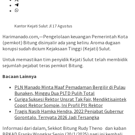
Kantor Kejati Sulut Jl 17 Agustus
Harimanado.com,—Pengelolaan keuangan Pemerintah Kota
(pemkot) Bitung disinyalir ada yang keliru. Aroma dugaan
korupsi sudah dicium Kejaksaan Tinggi (Kejati) Sulut.
Untuk memastikan tim penyidik Kejati Sulut telah membidik
sejumlah pejabat teras pemkot Bitung.
Bacaan Lainnya
PLN Manado Minta Maaf Pemadaman Bergilir di Pulau
Bunaken, Minggu Dua PLTD Pulih Total
Curiga Suksesi Rektor Unsrat Tak Fair, Mendiktisaintek
Copot Rektor Sompie, Ini Profil Plt Rektor
Tragis Nasib Hamka Hendra, 2022 Penjabat Gubernur
Gorontalo. Ternyata 2026 Jadi Tersangka
Informasi dari dalam, Sekkot Bitung Rudy Theno dan kaban
BPKAD Franky Wongkar Senin (20/1/2025) pagi ini kembali