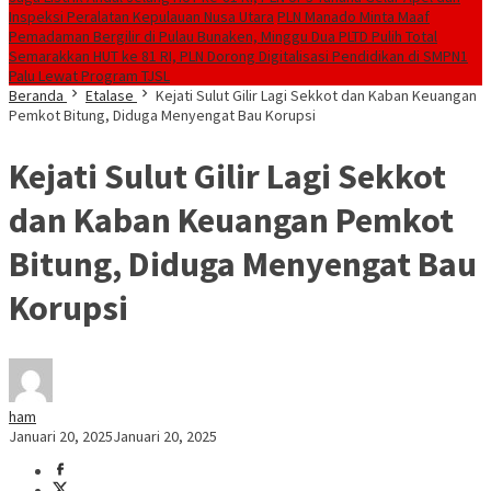
Inspeksi Peralatan Kepulauan Nusa Utara
PLN Manado Minta Maaf
Pemadaman Bergilir di Pulau Bunaken, Minggu Dua PLTD Pulih Total
Semarakkan HUT ke 81 RI, PLN Dorong Digitalisasi Pendidikan di SMPN1
Palu Lewat Program TJSL
Beranda
Etalase
Kejati Sulut Gilir Lagi Sekkot dan Kaban Keuangan
Pemkot Bitung, Diduga Menyengat Bau Korupsi
Kejati Sulut Gilir Lagi Sekkot
dan Kaban Keuangan Pemkot
Bitung, Diduga Menyengat Bau
Korupsi
ham
Januari 20, 2025
Januari 20, 2025