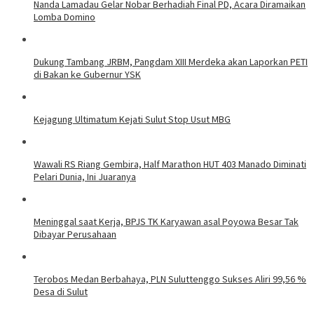
Nanda Lamadau Gelar Nobar Berhadiah Final PD, Acara Diramaikan
Lomba Domino
Dukung Tambang JRBM, Pangdam XIII Merdeka akan Laporkan PETI
di Bakan ke Gubernur YSK
Kejagung Ultimatum Kejati Sulut Stop Usut MBG
Wawali RS Riang Gembira, Half Marathon HUT 403 Manado Diminati
Pelari Dunia, Ini Juaranya
Meninggal saat Kerja, BPJS TK Karyawan asal Poyowa Besar Tak
Dibayar Perusahaan
Terobos Medan Berbahaya, PLN Suluttenggo Sukses Aliri 99,56 %
Desa di Sulut