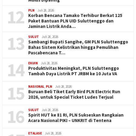
12
PLN
Juli 28, 2026
Korban Bencana Tamako Terhibur Berkat 125
Paket Bantuan PLN UID Suluttenggo dan
Jaminan Listrik Anda…
13
SULUT
Juli 28, 2026
Sambangi Bupati Sangihe, GM PLN Suluttenggo
Bahas Sistem Kelistrikan hingga Pemulihan
Pascabencana T…
14
EKUIN
Juli 28, 2026
Produktivitas Meningkat, PLN Suluttenggo
Tambah Daya Listrik PT JRBM ke 10 Juta VA
15
NASIONAL
,
PLN
Juli 28, 2026
Buruan Beli Tiket Early Bird PLN Electric Run
2026, untuk Special Ticket Ludes Terjual
16
SULUT
Juli 28, 2026
Spirit HUT ke 81 RI, PLN Sukseskan Rangkaian
Acara Nasional PIKI – UNKRIT di Tentena
ETALASE
Juli 28, 2026