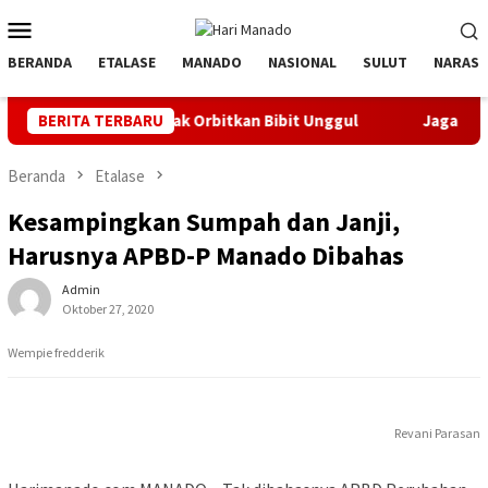
Loncat
Menu
ke
Mobile
konten
BERANDA
ETALASE
MANADO
NASIONAL
SULUT
NARASI
, Banyak Orbitkan Bibit Unggul
BERITA TERBARU
Jaga Listrik Andal Jelan
Beranda
Etalase
Kesampingkan Sumpah dan Janji,
Harusnya APBD-P Manado Dibahas
Admin
Oktober 27, 2020
Wempie fredderik
Revani Parasan