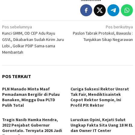
Navigasi
Pos sebelumnya
Pos berikutnya
Kunci GMIM, OD CEP Adu Rayu
Paslon Tabrak Protokol, Bawaslu :
pos
GSVL, Dikabarkan Sudah Kirim Juru
Tunjukkan Sikap Negarawan
Lobi , Golkar PDIP Sama-sama
Membantah
POS TERKAIT
PLN Manado Minta Maaf
Curiga Suksesi Rektor Unsrat
Pemadaman Bergilir di Pulau
Tak Fair, Mendiktisaintek
Bunaken, Minggu Dua PLTD
Copot Rektor Sompie, Ini
Pulih Total
Profil Plt Rektor
Tragis Nasib Hamka Hendra,
Luruskan Opini, Kejati Sulut
2022 Penjabat Gubernur
Ungkap Fakta Sita Uang 18 M EL
Gorontalo. Ternyata 2026 Jadi
dan Owner IT Center