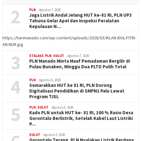
2
PLN
Agustus 7, 2026
Jaga Listrik Andal Jelang HUT ke-81 RI, PLN UP3
Tahuna Gelar Apel dan Inspeksi Peralatan
Kepulauan N…
https://harimanado.com/wp-content/uploads/2026/03/IKLAN-IDUL-FITRI-
AN-NUR.jpg
3
ETALASE
,
PLN
,
SULUT
Agustus 7, 2026
PLN Manado Minta Maaf Pemadaman Bergilir di
Pulau Bunaken, Minggu Dua PLTD Pulih Total
4
PLN
Agustus 6, 2026
Semarakkan HUT ke 81 RI, PLN Dorong
Digitalisasi Pendidikan di SMPN1 Palu Lewat
Program TJSL
5
PLN
,
SULUT
Agustus 6, 2026
Kado PLN untuk HUT ke- 81 RI, 100 % Rasio Desa
Gorontalo Berlistrik, Setelah Kabel Laut Listriki
P…
SULUT
Agustus 5, 2026
Gorontalo Terang. PLN Nyalakan Listrik Perdana