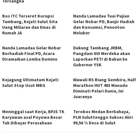
Tersangka
Bos ITC Terseret Korupsi
Nanda Lamadau Tuai Pujian
Tambang, Kejati Sulut Sita
Gelar Nobar PD, Banjir Hadiah
Uang Miliaran dan Emas di
dan Konsumsi, Penonton
Rumah JA
Meluber
Nanda Lamadau Gelar Nobar
Dukung Tambang JRBM,
Berhadiah Final PD, Acara
Pangdam XIII Merdeka akan
Diramaikan Lomba Domino
Laporkan PETI di Bakan ke
Gubernur YSK
Kejagung Ultimatum Kejati
Wawali RS Riang Gembira, Half
Sulut Stop Usut MBG
Marathon HUT 403 Manado
Diminati Pelari Dunia, Ini
Juaranya
Meninggal saat Kerja, BPJS TK
Terobos Medan Berbahaya,
Karyawan asal Poyowa Besar
PLN Suluttenggo Sukses Aliri
Tak Dibayar Perusahaan
99,56 % Desa di Sulut