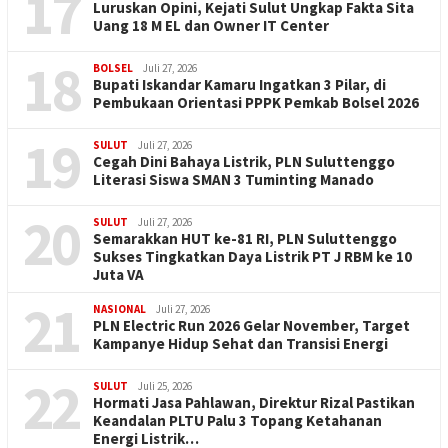
17
Luruskan Opini, Kejati Sulut Ungkap Fakta Sita
Uang 18 M EL dan Owner IT Center
18
BOLSEL
Juli 27, 2026
Bupati Iskandar Kamaru Ingatkan 3 Pilar, di
Pembukaan Orientasi PPPK Pemkab Bolsel 2026
19
SULUT
Juli 27, 2026
Cegah Dini Bahaya Listrik, PLN Suluttenggo
Literasi Siswa SMAN 3 Tuminting Manado
20
SULUT
Juli 27, 2026
Semarakkan HUT ke-81 RI, PLN Suluttenggo
Sukses Tingkatkan Daya Listrik PT J RBM ke 10
Juta VA
21
NASIONAL
Juli 27, 2026
PLN Electric Run 2026 Gelar November, Target
Kampanye Hidup Sehat dan Transisi Energi
22
SULUT
Juli 25, 2026
Hormati Jasa Pahlawan, Direktur Rizal Pastikan
Keandalan PLTU Palu 3 Topang Ketahanan
Energi Listrik…