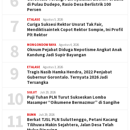
6
di Pulau Dudepo, Rasio Desa Berlistrik 100
Persen
7
ETALASE
Agustus 5, 2026
Curiga Suksesi Rektor Unsrat Tak Fair,
Mendiktisaintek Copot Rektor Sompie, Ini Profil
Plt Rektor
8
MONGONDOW RAYA
Agustus 4, 2026
Oknum Pejabat Diduga Nepotisme Angkat Anak
Kandung Jadi Supir Bayangan
9
ETALASE
Agustus 3, 2026
Tragis Nasib Hamka Hendra, 2022 Penjabat
Gubernur Gorontalo. Ternyata 2026 Jadi
Tersangka
10
SULUT
Juli 29, 2026
Puji Tuhan PLN Turut Sukseskan Lomba
Masamper “Oikumene Bermazmur” di Sangihe
11
BUMN
Juli 29, 2026
Berkat TJSL PLN Suluttenggo, Petani Kacang
Tilihuwa Makin Sejahtera, Jalan Desa Telah
Mulus Dipaving