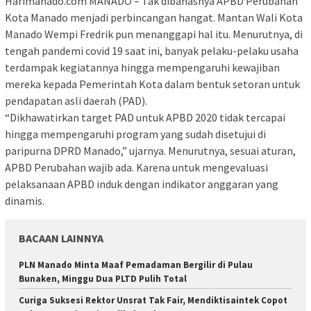
Harimanado.com MANADO – Tak dibahasnya APBD Perubahan
Kota Manado menjadi perbincangan hangat. Mantan Wali Kota
Manado Wempi Fredrik pun menanggapi hal itu. Menurutnya, di
tengah pandemi covid 19 saat ini, banyak pelaku-pelaku usaha
terdampak kegiatannya hingga mempengaruhi kewajiban
mereka kepada Pemerintah Kota dalam bentuk setoran untuk
pendapatan asli daerah (PAD).
“Dikhawatirkan target PAD untuk APBD 2020 tidak tercapai
hingga mempengaruhi program yang sudah disetujui di
paripurna DPRD Manado,” ujarnya. Menurutnya, sesuai aturan,
APBD Perubahan wajib ada. Karena untuk mengevaluasi
pelaksanaan APBD induk dengan indikator anggaran yang
dinamis.
BACAAN LAINNYA
PLN Manado Minta Maaf Pemadaman Bergilir di Pulau
Bunaken, Minggu Dua PLTD Pulih Total
Curiga Suksesi Rektor Unsrat Tak Fair, Mendiktisaintek Copot