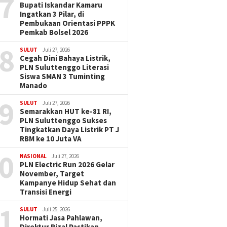
7
Bupati Iskandar Kamaru
Ingatkan 3 Pilar, di
Pembukaan Orientasi PPPK
Pemkab Bolsel 2026
8
SULUT
Juli 27, 2026
Cegah Dini Bahaya Listrik,
PLN Suluttenggo Literasi
Siswa SMAN 3 Tuminting
Manado
9
SULUT
Juli 27, 2026
Semarakkan HUT ke-81 RI,
PLN Suluttenggo Sukses
Tingkatkan Daya Listrik PT J
RBM ke 10 Juta VA
0
NASIONAL
Juli 27, 2026
PLN Electric Run 2026 Gelar
November, Target
Kampanye Hidup Sehat dan
Transisi Energi
1
SULUT
Juli 25, 2026
Hormati Jasa Pahlawan,
Direktur Rizal Pastikan