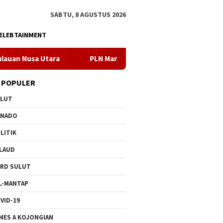
SABTU, 8 AGUSTUS 2026
ELEBTAINMENT
PLN Manado Minta Maaf Pemadaman Bergilir di Pulau Buna
 POPULER
ULUT
ANADO
LITIK
LAUD
RD SULUT
L-MANTAP
VID-19
MES A KOJONGIAN