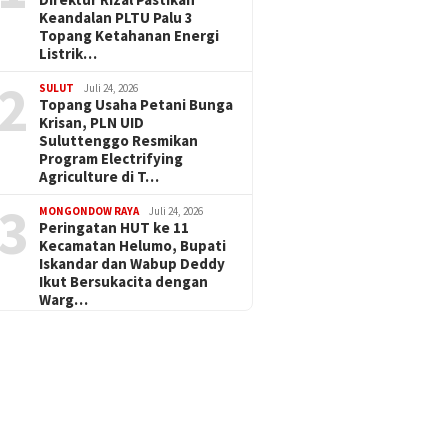
Keandalan PLTU Palu 3
Topang Ketahanan Energi
Listrik…
2
SULUT
Juli 24, 2026
Topang Usaha Petani Bunga
Krisan, PLN UID
Suluttenggo Resmikan
Program Electrifying
Agriculture di T…
3
MONGONDOW RAYA
Juli 24, 2026
Peringatan HUT ke 11
Kecamatan Helumo, Bupati
Iskandar dan Wabup Deddy
Ikut Bersukacita dengan
Warg…