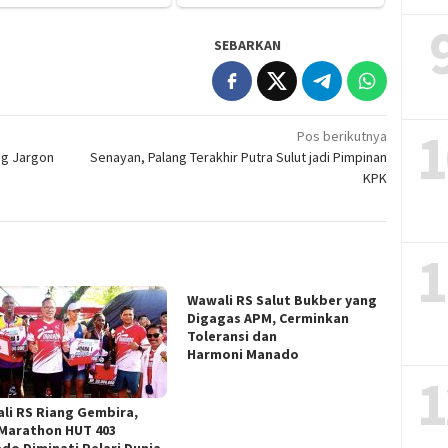
SEBARKAN
1
Pos berikutnya
ng Jargon
Senayan, Palang Terakhir Putra Sulut jadi Pimpinan
KPK
1
Wawali RS Salut Bukber yang
Digagas APM, Cerminkan
Toleransi dan
Harmoni Manado
1
li RS Riang Gembira,
 Marathon HUT 403