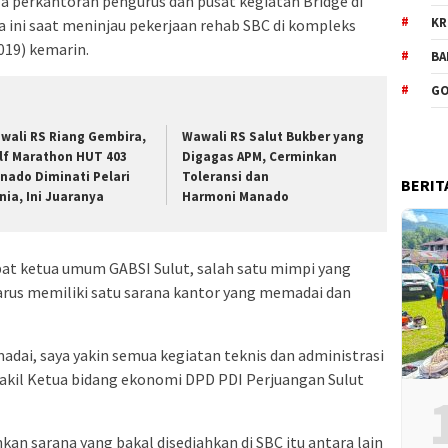
ala perkantoran pengurus dan pusat kegiatan Bridge di
KR
a ini saat meninjau pekerjaan rehab SBC di kompleks
019) kemarin.
BA
GO
wali RS Riang Gembira,
Wawali RS Salut Bukber yang
lf Marathon HUT 403
Digagas APM, Cerminkan
nado Diminati Pelari
Toleransi dan
BERIT
nia, Ini Juaranya
Harmoni Manado
bat ketua umum GABSI Sulut, salah satu mimpi yang
arus memiliki satu sarana kantor yang memadai dan
dai, saya yakin semua kegiatan teknis dan administrasi
wakil Ketua bidang ekonomi DPD PDI Perjuangan Sulut
 sarana yang bakal disediahkan di SBC itu antara lain