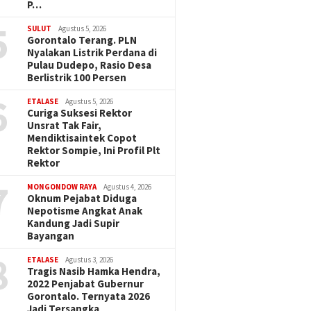
P…
5
SULUT
Agustus 5, 2026
Gorontalo Terang. PLN
Nyalakan Listrik Perdana di
Pulau Dudepo, Rasio Desa
Berlistrik 100 Persen
6
ETALASE
Agustus 5, 2026
Curiga Suksesi Rektor
Unsrat Tak Fair,
Mendiktisaintek Copot
Rektor Sompie, Ini Profil Plt
Rektor
7
MONGONDOW RAYA
Agustus 4, 2026
Oknum Pejabat Diduga
Nepotisme Angkat Anak
Kandung Jadi Supir
Bayangan
8
ETALASE
Agustus 3, 2026
Tragis Nasib Hamka Hendra,
2022 Penjabat Gubernur
Gorontalo. Ternyata 2026
Jadi Tersangka