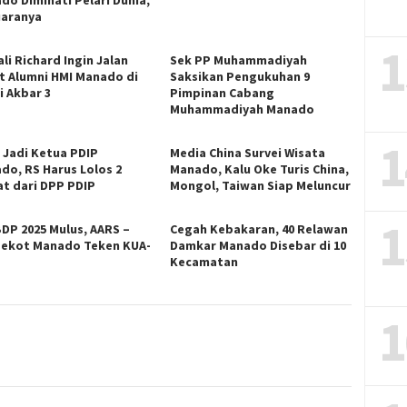
do Diminati Pelari Dunia,
Juaranya
1
li Richard Ingin Jalan
Sek PP Muhammadiyah
t Alumni HMI Manado di
Saksikan Pengukuhan 9
i Akbar 3
Pimpinan Cabang
Muhammadiyah Manado
1
n Jadi Ketua PDIP
Media China Survei Wisata
do, RS Harus Lolos 2
Manado, Kalu Oke Turis China,
at dari DPP PDIP
Mongol, Taiwan Siap Meluncur
1
DP 2025 Mulus, AARS –
Cegah Kebakaran, 40 Relawan
ekot Manado Teken KUA-
Damkar Manado Disebar di 10
S
Kecamatan
1