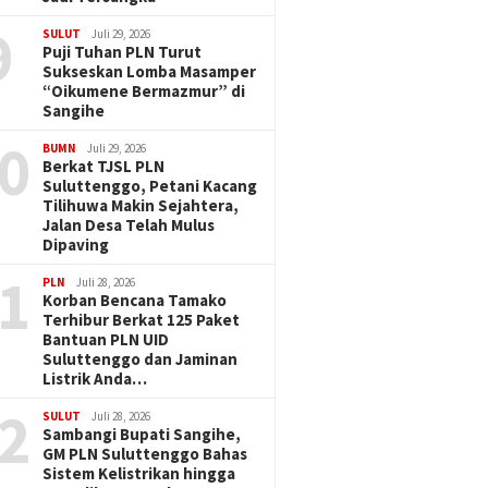
9
SULUT
Juli 29, 2026
Puji Tuhan PLN Turut
Sukseskan Lomba Masamper
“Oikumene Bermazmur” di
Sangihe
0
BUMN
Juli 29, 2026
Berkat TJSL PLN
Suluttenggo, Petani Kacang
Tilihuwa Makin Sejahtera,
Jalan Desa Telah Mulus
Dipaving
1
PLN
Juli 28, 2026
Korban Bencana Tamako
Terhibur Berkat 125 Paket
Bantuan PLN UID
Suluttenggo dan Jaminan
Listrik Anda…
2
SULUT
Juli 28, 2026
Sambangi Bupati Sangihe,
GM PLN Suluttenggo Bahas
Sistem Kelistrikan hingga