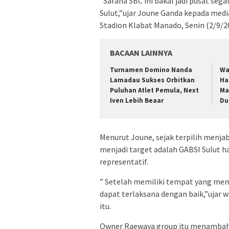
“Sarana SBC ini bakal jadi pusat seg
Sulut,”ujar Joune Ganda kepada medi
Stadion Klabat Manado, Senin (2/9/2
BACAAN LAINNYA
Turnamen Domino Nanda
Wa
Lamadau Sukses Orbitkan
Ha
Puluhan Atlet Pemula, Next
Ma
Iven Lebih Beaar
Du
Menurut Joune, sejak terpilih menja
menjadi target adalah GABSI Sulut h
representatif.
” Setelah memiliki tempat yang mema
dapat terlaksana dengan baik,”ujar 
itu.
Owner Raewaya group itu menambahkan