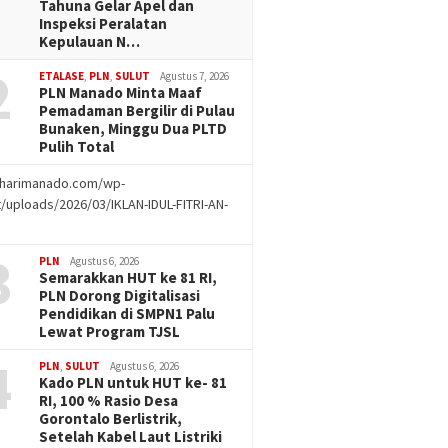
Tahuna Gelar Apel dan
Inspeksi Peralatan
Kepulauan N…
2
ETALASE
,
PLN
,
SULUT
Agustus 7, 2026
PLN Manado Minta Maaf
Pemadaman Bergilir di Pulau
Bunaken, Minggu Dua PLTD
Pulih Total
//harimanado.com/wp-
/uploads/2026/03/IKLAN-IDUL-FITRI-AN-
g
3
PLN
Agustus 6, 2026
Semarakkan HUT ke 81 RI,
PLN Dorong Digitalisasi
Pendidikan di SMPN1 Palu
Lewat Program TJSL
4
PLN
,
SULUT
Agustus 6, 2026
Kado PLN untuk HUT ke- 81
RI, 100 % Rasio Desa
Gorontalo Berlistrik,
Setelah Kabel Laut Listriki