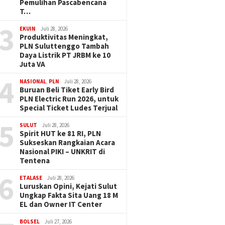
Pemulihan Pascabencana
T…
3
EKUIN
Juli 28, 2026
Produktivitas Meningkat,
PLN Suluttenggo Tambah
Daya Listrik PT JRBM ke 10
Juta VA
4
NASIONAL
,
PLN
Juli 28, 2026
Buruan Beli Tiket Early Bird
PLN Electric Run 2026, untuk
Special Ticket Ludes Terjual
5
SULUT
Juli 28, 2026
Spirit HUT ke 81 RI, PLN
Sukseskan Rangkaian Acara
Nasional PIKI – UNKRIT di
Tentena
6
ETALASE
Juli 28, 2026
Luruskan Opini, Kejati Sulut
Ungkap Fakta Sita Uang 18 M
EL dan Owner IT Center
BOLSEL
Juli 27, 2026