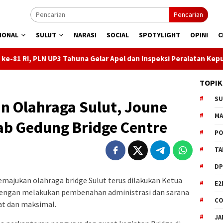
Pencarian
IONAL
SULUT
NARASI
SOCIAL
SPOTYLIGHT
OPINI
C
 Tahuna Gelar Apel dan Inspeksi Peralatan Kepulauan Nusa Utara
TOPIK
S
 Olahraga Sulut, Joune
M
ab Gedung Bridge Centre
PO
TA
DP
jukan olahraga bridge Sulut terus dilakukan Ketua
E2
engan melakukan pembenahan administrasi dan sarana
CO
pat dan maksimal.
JA