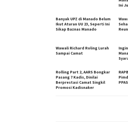
Mana
Ini 
Banyak UPZ di Manado Belum
Wawa
Ikut Aturan UU 23, Seperti Ini
Seha
Sikap Baznas Manado
Reun
Wawali Richard Roling Lurah
Ingi
Sampai Camat
Mana
Syar
Rolling Part 2, AARS Bongkar
RAPB
Pasang 7 Kadis, Dinilai
Pimd
Berprestasi Camat Singkil
PPA
Promosi Kadisnaker