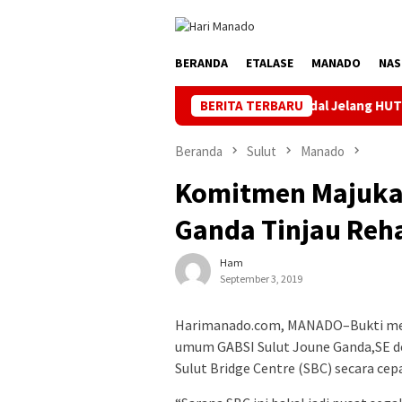
Loncat
ke
konten
BERANDA
ETALASE
MANADO
NAS
Jaga Listrik Andal Jelang HUT ke-81 RI, PLN UP3
BERITA TERBARU
Beranda
Sulut
Manado
Komitmen Majukan
Ganda Tinjau Reh
Ham
September 3, 2019
Harimanado.com, MANADO–Bukti mema
umum GABSI Sulut Joune Ganda,SE d
Sulut Bridge Centre (SBC) secara ce