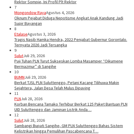
Rektor Sompie, Ini Profil Plt Rektor
7
Mongondow Raya
Agustus 4, 2026
Oknum Pejabat Diduga Nepotisme Angkat Anak Kandung Jadi
Supir Bayangan
8
Etalase
Agustus 3, 2026
Tragis Nasib Hamka Hendra, 2022 Penjabat Gubernur Gorontalo.
Ternyata 2026 Jadi Tersangka
9
Sulut
Juli 29, 2026
Puji Tuhan PLN Turut Sukseskan Lomba Masamper “Oikumene
Bermazmur” di Sangihe
10
BUMN
Juli 29, 2026
Berkat TJSL PLN Suluttenggo, Petani Kacang Tilihuwa Makin
Sejahtera, Jalan Desa Telah Mulus Dipaving
11
PLN
Juli 28, 2026
Korban Bencana Tamako Terhibur Berkat 125 Paket Bantuan PLN
UID Suluttenggo dan Jaminan Listrik Anda…
12
Sulut
Juli 28, 2026
Sambangi Bupati Sangihe, GM PLN Suluttenggo Bahas Sistem
Kelistrikan hingga Pemulihan Pascabencana T…