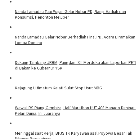
Nanda Lamadau Tuai Pujian Gelar Nobar PD, Banjir Hadiah dan
Konsumsi, Penonton Meluber
Nanda Lamadau Gelar Nobar Berhadiah Final PD, Acara Diramaikan
Lomba Domino
Dukung Tambang JRBM, Pangdam XIII Merdeka akan Laporkan PETI
di Bakan ke Gubernur YSK
Kejagung Ultimatum Kejati Sulut Stop Usut MBG
Wawali RS Riang Gembira, Half Marathon HUT 403 Manado Diminati
Pelari Dunia, Ini Juaranya
Meninggal saat Kerja, BPJS TK Karyawan asal Poyowa Besar Tak
Dibayar Perusahaan