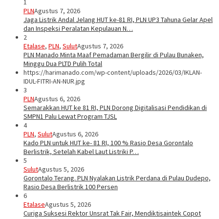
1
PLN
Agustus 7, 2026
Jaga Listrik Andal Jelang HUT ke-81 RI, PLN UP3 Tahuna Gelar Apel
dan Inspeksi Peralatan Kepulauan N…
2
Etalase
,
PLN
,
Sulut
Agustus 7, 2026
PLN Manado Minta Maaf Pemadaman Bergilir di Pulau Bunaken,
Minggu Dua PLTD Pulih Total
https://harimanado.com/wp-content/uploads/2026/03/IKLAN-
IDUL-FITRI-AN-NUR.jpg
3
PLN
Agustus 6, 2026
Semarakkan HUT ke 81 RI, PLN Dorong Digitalisasi Pendidikan di
SMPN1 Palu Lewat Program TJSL
4
PLN
,
Sulut
Agustus 6, 2026
Kado PLN untuk HUT ke- 81 RI, 100 % Rasio Desa Gorontalo
Berlistrik, Setelah Kabel Laut Listriki P…
5
Sulut
Agustus 5, 2026
Gorontalo Terang. PLN Nyalakan Listrik Perdana di Pulau Dudepo,
Rasio Desa Berlistrik 100 Persen
6
Etalase
Agustus 5, 2026
Curiga Suksesi Rektor Unsrat Tak Fair, Mendiktisaintek Copot