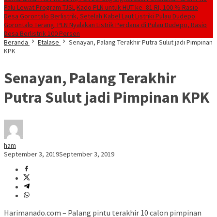
Palu Lewat Program TJSL
Kado PLN untuk HUT ke- 81 RI, 100 % Rasio
Desa Gorontalo Berlistrik, Setelah Kabel Laut Listriki Pulau Dudepo
Gorontalo Terang. PLN Nyalakan Listrik Perdana di Pulau Dudepo, Rasio
Desa Berlistrik 100 Persen
Beranda
Etalase
Senayan, Palang Terakhir Putra Sulut jadi Pimpinan
KPK
Senayan, Palang Terakhir
Putra Sulut jadi Pimpinan KPK
ham
September 3, 2019
September 3, 2019
Harimanado.com – Palang pintu terakhir 10 calon pimpinan