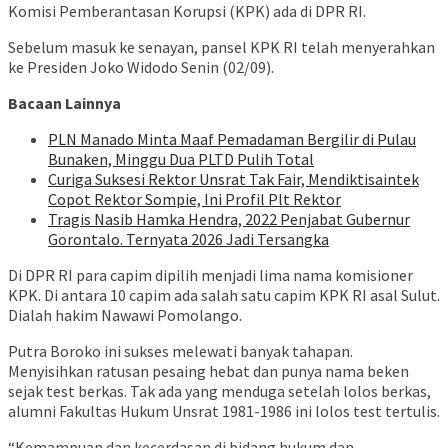
Komisi Pemberantasan Korupsi (KPK) ada di DPR RI.
Sebelum masuk ke senayan, pansel KPK RI telah menyerahkan
ke Presiden Joko Widodo Senin (02/09).
Bacaan Lainnya
PLN Manado Minta Maaf Pemadaman Bergilir di Pulau
Bunaken, Minggu Dua PLTD Pulih Total
Curiga Suksesi Rektor Unsrat Tak Fair, Mendiktisaintek
Copot Rektor Sompie, Ini Profil Plt Rektor
Tragis Nasib Hamka Hendra, 2022 Penjabat Gubernur
Gorontalo. Ternyata 2026 Jadi Tersangka
Di DPR RI para capim dipilih menjadi lima nama komisioner
KPK. Di antara 10 capim ada salah satu capim KPK RI asal Sulut.
Dialah hakim Nawawi Pomolango.
Putra Boroko ini sukses melewati banyak tahapan.
Menyisihkan ratusan pesaing hebat dan punya nama beken
sejak test berkas. Tak ada yang menduga setelah lolos berkas,
alumni Fakultas Hukum Unsrat 1981-1986 ini lolos test tertulis.
“Kemampuan dan kecerdasan di bidang hukum dan