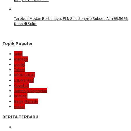
Terobos Medan Berbahaya, PLN Suluttenggo Sukses Aliri 99,56 %
Desa di Sulut
Topik Populer
sulut
manado
politik
Talaud
DPRD SULUT
E2L-Mantap
Covid-19
James A Kojongian
kriminal
Banjir Manado
golkar
BERITA TERBARU