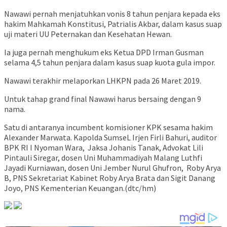
Nawawi pernah menjatuhkan vonis 8 tahun penjara kepada eks
hakim Mahkamah Konstitusi, Patrialis Akbar, dalam kasus suap
uji materi UU Peternakan dan Kesehatan Hewan.
Ia juga pernah menghukum eks Ketua DPD Irman Gusman
selama 4,5 tahun penjara dalam kasus suap kuota gula impor.
Nawawi terakhir melaporkan LHKPN pada 26 Maret 2019.
Untuk tahap grand final Nawawi harus bersaing dengan 9
nama.
Satu di antaranya incumbent komisioner KPK sesama hakim
Alexander Marwata. Kapolda SumseL Irjen Firli Bahuri, auditor
BPK RI I Nyoman Wara, Jaksa Johanis Tanak, Advokat Lili
Pintauli Siregar, dosen Uni Muhammadiyah Malang Luthfi
Jayadi Kurniawan, dosen Uni Jember Nurul Ghufron, Roby Arya
B, PNS Sekretariat Kabinet Roby Arya Brata dan Sigit Danang
Joyo, PNS Kementerian Keuangan.(dtc/hm)