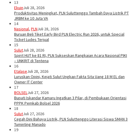
13
Ekuin
Juli 28, 2026
Produktivitas Meningkat, PLN Suluttenggo Tambah Daya Listrik PT
JRBM ke 10 Juta VA
14
Nasional
,
PLN
Juli 28, 2026
Buruan Beli Tiket Early Bird PLN Electric Run 2026, untuk Special
Ticket Ludes Terjual
15
Sulut
Juli 28, 2026
Spirit HUT ke 81 RI, PLN Sukseskan Rangkaian Acara Nasional PIKI
– UNKRIT di Tentena
16
Etalase
Juli 28, 2026
Luruskan Opini, Kejati Sulut Ungkap Fakta Sita Uang 18 M EL dan
Owner IT Center
17
BOLSEL
Juli 27, 2026
Bupati Iskandar Kamaru Ingatkan 3 Pilar, di Pembukaan Orientasi
PPPK Pemkab Bolsel 2026
18
Sulut
Juli 27, 2026
Cegah Dini Bahaya Listrik, PLN Suluttenggo Literasi Siswa SMAN 3
Tuminting Manado
19