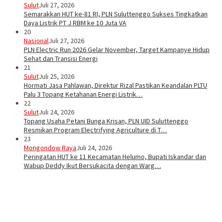
Sulut
Juli 27, 2026
Semarakkan HUT ke-81 RI, PLN Suluttenggo Sukses Tingkatkan
Daya Listrik PT J RBM ke 10 Juta VA
20
Nasional
Juli 27, 2026
PLN Electric Run 2026 Gelar November, Target Kampanye Hidup
Sehat dan Transisi Energi
21
Sulut
Juli 25, 2026
Hormati Jasa Pahlawan, Direktur Rizal Pastikan Keandalan PLTU
Palu 3 Topang Ketahanan Energi Listrik…
22
Sulut
Juli 24, 2026
Topang Usaha Petani Bunga Krisan, PLN UID Suluttenggo
Resmikan Program Electrifying Agriculture di T…
23
Mongondow Raya
Juli 24, 2026
Peringatan HUT ke 11 Kecamatan Helumo, Bupati Iskandar dan
Wabup Deddy Ikut Bersukacita dengan Warg…