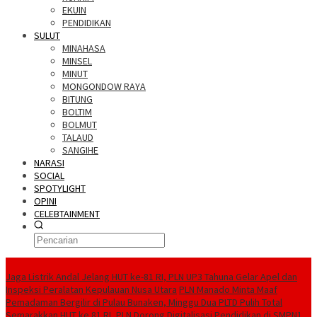
EKUIN
PENDIDIKAN
SULUT
MINAHASA
MINSEL
MINUT
MONGONDOW RAYA
BITUNG
BOLTIM
BOLMUT
TALAUD
SANGIHE
NARASI
SOCIAL
SPOTYLIGHT
OPINI
CELEBTAINMENT
BERITA TERBARU
Jaga Listrik Andal Jelang HUT ke-81 RI, PLN UP3 Tahuna Gelar Apel dan
Inspeksi Peralatan Kepulauan Nusa Utara
PLN Manado Minta Maaf
Pemadaman Bergilir di Pulau Bunaken, Minggu Dua PLTD Pulih Total
Semarakkan HUT ke 81 RI, PLN Dorong Digitalisasi Pendidikan di SMPN1