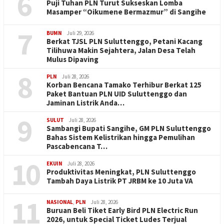
6
Puji Tuhan PLN Turut Sukseskan Lomba
Masamper “Oikumene Bermazmur” di Sangihe
7
BUMN
Juli 29, 2026
Berkat TJSL PLN Suluttenggo, Petani Kacang
Tilihuwa Makin Sejahtera, Jalan Desa Telah
Mulus Dipaving
8
PLN
Juli 28, 2026
Korban Bencana Tamako Terhibur Berkat 125
Paket Bantuan PLN UID Suluttenggo dan
Jaminan Listrik Anda…
9
SULUT
Juli 28, 2026
Sambangi Bupati Sangihe, GM PLN Suluttenggo
Bahas Sistem Kelistrikan hingga Pemulihan
Pascabencana T…
10
EKUIN
Juli 28, 2026
Produktivitas Meningkat, PLN Suluttenggo
Tambah Daya Listrik PT JRBM ke 10 Juta VA
11
NASIONAL
,
PLN
Juli 28, 2026
Buruan Beli Tiket Early Bird PLN Electric Run
2026, untuk Special Ticket Ludes Terjual