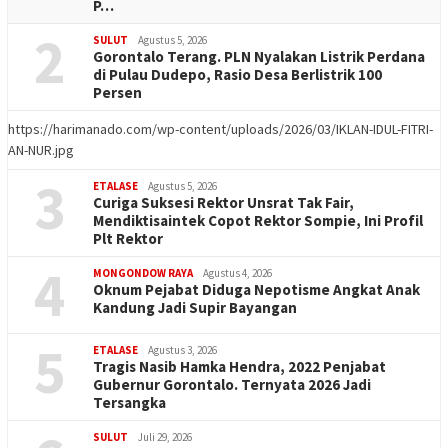
P…
2
SULUT
Agustus 5, 2026
Gorontalo Terang. PLN Nyalakan Listrik Perdana
di Pulau Dudepo, Rasio Desa Berlistrik 100
Persen
https://harimanado.com/wp-content/uploads/2026/03/IKLAN-IDUL-FITRI-
AN-NUR.jpg
3
ETALASE
Agustus 5, 2026
Curiga Suksesi Rektor Unsrat Tak Fair,
Mendiktisaintek Copot Rektor Sompie, Ini Profil
Plt Rektor
4
MONGONDOW RAYA
Agustus 4, 2026
Oknum Pejabat Diduga Nepotisme Angkat Anak
Kandung Jadi Supir Bayangan
5
ETALASE
Agustus 3, 2026
Tragis Nasib Hamka Hendra, 2022 Penjabat
Gubernur Gorontalo. Ternyata 2026 Jadi
Tersangka
SULUT
Juli 29, 2026