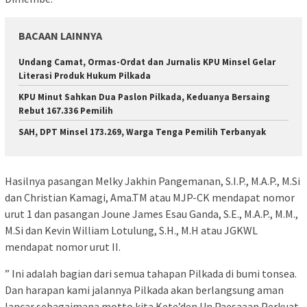
BACAAN LAINNYA
Undang Camat, Ormas-Ordat dan Jurnalis KPU Minsel Gelar
Literasi Produk Hukum Pilkada
KPU Minut Sahkan Dua Paslon Pilkada, Keduanya Bersaing
Rebut 167.336 Pemilih
SAH, DPT Minsel 173.269, Warga Tenga Pemilih Terbanyak
Hasilnya pasangan Melky Jakhin Pangemanan, S.I.P., M.A.P., M.Si
dan Christian Kamagi, Ama.TM atau MJP-CK mendapat nomor
urut 1 dan pasangan Joune James Esau Ganda, S.E., M.A.P., M.M.,
M.Si dan Kevin William Lotulung, S.H., M.H atau JGKWL
mendapat nomor urut II.
” Ini adalah bagian dari semua tahapan Pilkada di bumi tonsea.
Dan harapan kami jalannya Pilkada akan berlangsung aman
lancar sebagaimana motto kita Kete’den Un Paesaaan Perkuat