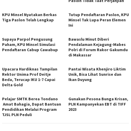
Paslon Tidak Taat Perjanjian
KPU Minsel Nyatakan Berkas
Tutup Pendaftaran Paslon, KPU
Tiga Paslon Telah Lengkap
Minsel Tak Lupa Peran Elemen
Ini
Supaya Parpol Pengusung
Bawaslu Minut Diberi
Paham, KPU Minsel Simulasi
Pendalaman Kejagung-Mabes
Pendaftaran Cabup Cawabup
Polri di Forum Rakor Gakumdu
di Makassar
Upacara Hardiknas Tampilan
Pantai Wisata Khenjiro Liktim
Rektor Unima Prof Deitje
Unik, Bisa Lihat Sunrise dan
Beda, Terucap IKU 1-7 Capai
Ikan Duyung
Delta Gold
Pelajar SMTK Berea Tondano
Gunakan Pesona Bunga Krisan,
Amat Bahagia, Dapat Bantuan
PLN Kampanyekan EBT di TIFF
Pendidikan Melalui Program
2023
TJSL PLN Peduli