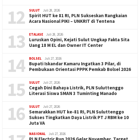
12
SULUT
Juli 28, 2026
Spirit HUT ke 81 RI, PLN Sukseskan Rangkaian
Acara Nasional PIKI – UNKRIT di Tentena
13
ETALASE
Juli 28, 2026
Luruskan Opini, Kejati Sulut Ungkap Fakta Sita
Uang 18 M EL dan Owner IT Center
14
BOLSEL
Juli 27, 2026
Bupati Iskandar Kamaru Ingatkan 3 Pilar, di
Pembukaan Orientasi PPPK Pemkab Bolsel 2026
15
SULUT
Juli 27, 2026
Cegah Dini Bahaya Listrik, PLN Suluttenggo
Literasi Siswa SMAN 3 Tuminting Manado
16
SULUT
Juli 27, 2026
Semarakkan HUT ke-81 RI, PLN Suluttenggo
Sukses Tingkatkan Daya Listrik PT J RBM ke 10
Juta VA
NASIONAL
Juli 27, 2026
PLN Electric Run 2026 Gelar November, Target