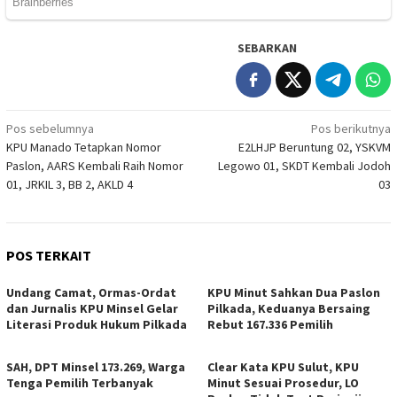
SEBARKAN
Navigasi
Pos sebelumnya
Pos berikutnya
KPU Manado Tetapkan Nomor
E2LHJP Beruntung 02, YSKVM
pos
Paslon, AARS Kembali Raih Nomor
Legowo 01, SKDT Kembali Jodoh
01, JRKIL 3, BB 2, AKLD 4
03
POS TERKAIT
Undang Camat, Ormas-Ordat
KPU Minut Sahkan Dua Paslon
dan Jurnalis KPU Minsel Gelar
Pilkada, Keduanya Bersaing
Literasi Produk Hukum Pilkada
Rebut 167.336 Pemilih
SAH, DPT Minsel 173.269, Warga
Clear Kata KPU Sulut, KPU
Tenga Pemilih Terbanyak
Minut Sesuai Prosedur, LO