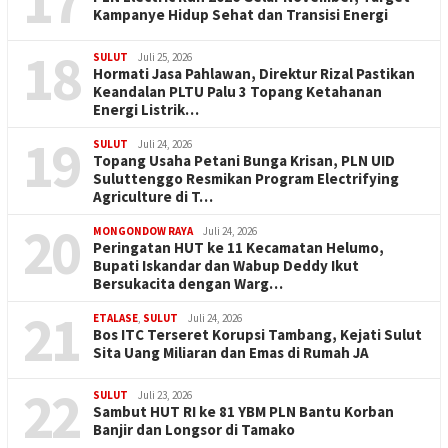
17
Kampanye Hidup Sehat dan Transisi Energi
18
SULUT
Juli 25, 2026
Hormati Jasa Pahlawan, Direktur Rizal Pastikan
Keandalan PLTU Palu 3 Topang Ketahanan
Energi Listrik…
19
SULUT
Juli 24, 2026
Topang Usaha Petani Bunga Krisan, PLN UID
Suluttenggo Resmikan Program Electrifying
Agriculture di T…
20
MONGONDOW RAYA
Juli 24, 2026
Peringatan HUT ke 11 Kecamatan Helumo,
Bupati Iskandar dan Wabup Deddy Ikut
Bersukacita dengan Warg…
21
ETALASE
,
SULUT
Juli 24, 2026
Bos ITC Terseret Korupsi Tambang, Kejati Sulut
Sita Uang Miliaran dan Emas di Rumah JA
22
SULUT
Juli 23, 2026
Sambut HUT RI ke 81 YBM PLN Bantu Korban
Banjir dan Longsor di Tamako