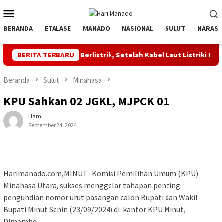
Loncat
Menu
ke
Mobile
konten
BERANDA
ETALASE
MANADO
NASIONAL
SULUT
NARASI
rontalo Berlistrik, Setelah Kabel Laut Listriki Pulau Dudepo
BERITA TERBARU
Beranda
Sulut
Minahasa
KPU Sahkan 02 JGKL, MJPCK 01
Ham
September 24, 2024
Harimanado.com,MINUT- Komisi Pemilihan Umum (KPU)
Minahasa Utara, sukses menggelar tahapan penting
pengundian nomor urut pasangan calon Bupati dan Wakil
Bupati Minut Senin (23/09/2024) di kantor KPU Minut,
Dimembe.