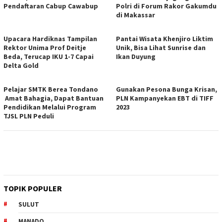
Pendaftaran Cabup Cawabup
Polri di Forum Rakor Gakumdu
di Makassar
Upacara Hardiknas Tampilan
Pantai Wisata Khenjiro Liktim
Rektor Unima Prof Deitje
Unik, Bisa Lihat Sunrise dan
Beda, Terucap IKU 1-7 Capai
Ikan Duyung
Delta Gold
Pelajar SMTK Berea Tondano
Gunakan Pesona Bunga Krisan,
Amat Bahagia, Dapat Bantuan
PLN Kampanyekan EBT di TIFF
Pendidikan Melalui Program
2023
TJSL PLN Peduli
TOPIK POPULER
SULUT
MANADO