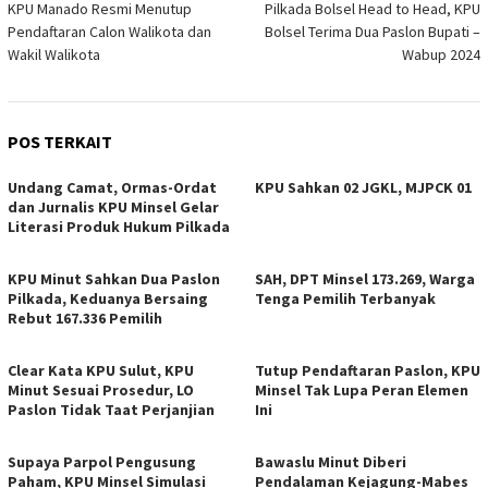
KPU Manado Resmi Menutup
Pilkada Bolsel Head to Head, KPU
pos
Pendaftaran Calon Walikota dan
Bolsel Terima Dua Paslon Bupati –
Wakil Walikota
Wabup 2024
POS TERKAIT
Undang Camat, Ormas-Ordat
KPU Sahkan 02 JGKL, MJPCK 01
dan Jurnalis KPU Minsel Gelar
Literasi Produk Hukum Pilkada
KPU Minut Sahkan Dua Paslon
SAH, DPT Minsel 173.269, Warga
Pilkada, Keduanya Bersaing
Tenga Pemilih Terbanyak
Rebut 167.336 Pemilih
Clear Kata KPU Sulut, KPU
Tutup Pendaftaran Paslon, KPU
Minut Sesuai Prosedur, LO
Minsel Tak Lupa Peran Elemen
Paslon Tidak Taat Perjanjian
Ini
Supaya Parpol Pengusung
Bawaslu Minut Diberi
Paham, KPU Minsel Simulasi
Pendalaman Kejagung-Mabes