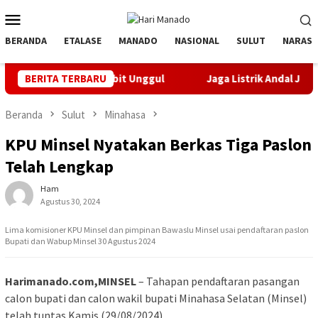
Loncat
Menu
ke
Mobile
konten
BERANDA
ETALASE
MANADO
NASIONAL
SULUT
NARASI
bitkan Bibit Unggul
BERITA TERBARU
Jaga Listrik Andal Jelang HUT ke-81
Beranda
Sulut
Minahasa
KPU Minsel Nyatakan Berkas Tiga Paslon
Telah Lengkap
Ham
Agustus 30, 2024
Lima komisioner KPU Minsel dan pimpinan Bawaslu Minsel usai pendaftaran paslon
Bupati dan Wabup Minsel 30 Agustus 2024
Harimanado.com,MINSEL
– Tahapan pendaftaran pasangan
calon bupati dan calon wakil bupati Minahasa Selatan (Minsel)
telah tuntas Kamis (29/08/2024).