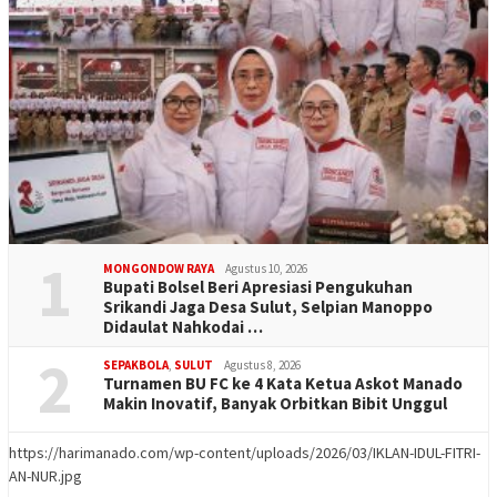
1
MONGONDOW RAYA
Agustus 10, 2026
Bupati Bolsel Beri Apresiasi Pengukuhan
Srikandi Jaga Desa Sulut, Selpian Manoppo
Didaulat Nahkodai …
2
SEPAKBOLA
,
SULUT
Agustus 8, 2026
Turnamen BU FC ke 4 Kata Ketua Askot Manado
Makin Inovatif, Banyak Orbitkan Bibit Unggul
https://harimanado.com/wp-content/uploads/2026/03/IKLAN-IDUL-FITRI-
AN-NUR.jpg