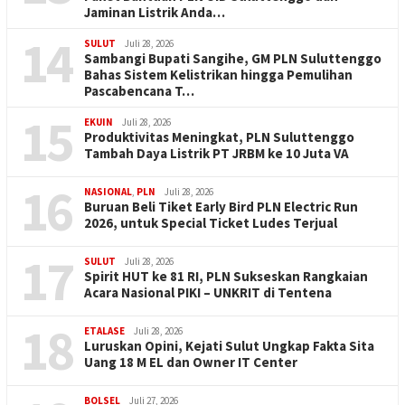
Jaminan Listrik Anda…
14
SULUT
Juli 28, 2026
Sambangi Bupati Sangihe, GM PLN Suluttenggo
Bahas Sistem Kelistrikan hingga Pemulihan
Pascabencana T…
15
EKUIN
Juli 28, 2026
Produktivitas Meningkat, PLN Suluttenggo
Tambah Daya Listrik PT JRBM ke 10 Juta VA
16
NASIONAL
,
PLN
Juli 28, 2026
Buruan Beli Tiket Early Bird PLN Electric Run
2026, untuk Special Ticket Ludes Terjual
17
SULUT
Juli 28, 2026
Spirit HUT ke 81 RI, PLN Sukseskan Rangkaian
Acara Nasional PIKI – UNKRIT di Tentena
18
ETALASE
Juli 28, 2026
Luruskan Opini, Kejati Sulut Ungkap Fakta Sita
Uang 18 M EL dan Owner IT Center
BOLSEL
Juli 27, 2026