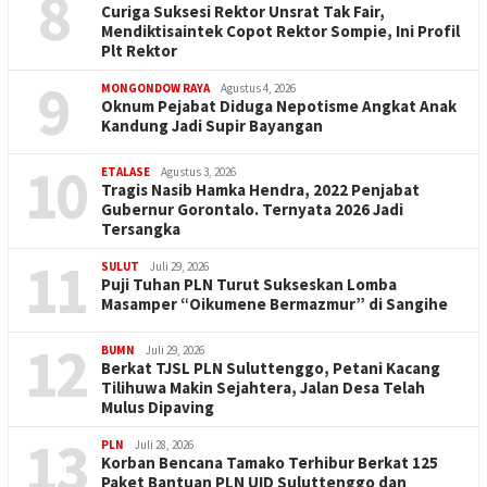
8
Curiga Suksesi Rektor Unsrat Tak Fair,
Mendiktisaintek Copot Rektor Sompie, Ini Profil
Plt Rektor
9
MONGONDOW RAYA
Agustus 4, 2026
Oknum Pejabat Diduga Nepotisme Angkat Anak
Kandung Jadi Supir Bayangan
10
ETALASE
Agustus 3, 2026
Tragis Nasib Hamka Hendra, 2022 Penjabat
Gubernur Gorontalo. Ternyata 2026 Jadi
Tersangka
11
SULUT
Juli 29, 2026
Puji Tuhan PLN Turut Sukseskan Lomba
Masamper “Oikumene Bermazmur” di Sangihe
12
BUMN
Juli 29, 2026
Berkat TJSL PLN Suluttenggo, Petani Kacang
Tilihuwa Makin Sejahtera, Jalan Desa Telah
Mulus Dipaving
13
PLN
Juli 28, 2026
Korban Bencana Tamako Terhibur Berkat 125
Paket Bantuan PLN UID Suluttenggo dan