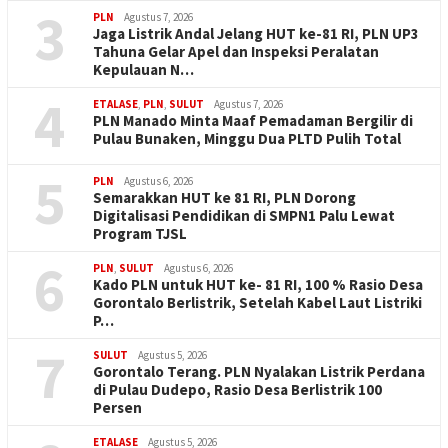
3
PLN
Agustus 7, 2026
Jaga Listrik Andal Jelang HUT ke-81 RI, PLN UP3
Tahuna Gelar Apel dan Inspeksi Peralatan
Kepulauan N…
4
ETALASE
,
PLN
,
SULUT
Agustus 7, 2026
PLN Manado Minta Maaf Pemadaman Bergilir di
Pulau Bunaken, Minggu Dua PLTD Pulih Total
5
PLN
Agustus 6, 2026
Semarakkan HUT ke 81 RI, PLN Dorong
Digitalisasi Pendidikan di SMPN1 Palu Lewat
Program TJSL
6
PLN
,
SULUT
Agustus 6, 2026
Kado PLN untuk HUT ke- 81 RI, 100 % Rasio Desa
Gorontalo Berlistrik, Setelah Kabel Laut Listriki
P…
7
SULUT
Agustus 5, 2026
Gorontalo Terang. PLN Nyalakan Listrik Perdana
di Pulau Dudepo, Rasio Desa Berlistrik 100
Persen
ETALASE
Agustus 5, 2026