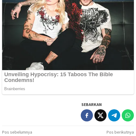
SEBARKAN
Navigasi
Pos sebelumnya
Pos berikutnya