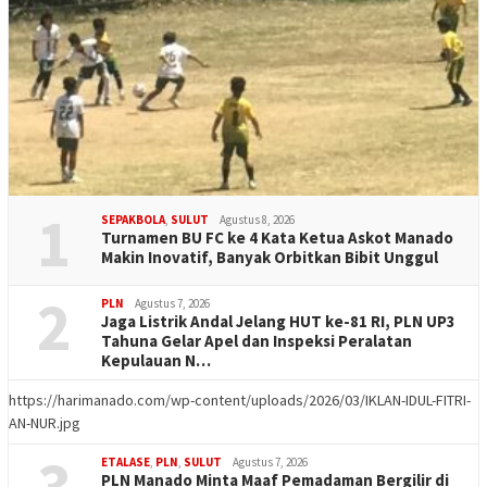
1
SEPAKBOLA
,
SULUT
Agustus 8, 2026
Turnamen BU FC ke 4 Kata Ketua Askot Manado
Makin Inovatif, Banyak Orbitkan Bibit Unggul
2
PLN
Agustus 7, 2026
Jaga Listrik Andal Jelang HUT ke-81 RI, PLN UP3
Tahuna Gelar Apel dan Inspeksi Peralatan
Kepulauan N…
https://harimanado.com/wp-content/uploads/2026/03/IKLAN-IDUL-FITRI-
AN-NUR.jpg
3
ETALASE
,
PLN
,
SULUT
Agustus 7, 2026
PLN Manado Minta Maaf Pemadaman Bergilir di