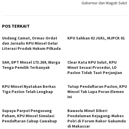
Gubernur dan Wagub Sulut
POS TERKAIT
Undang Camat, Ormas-Ordat
KPU Sahkan 02 JGKL, MJPCK 01
dan Jurnalis KPU Minsel Gelar
Literasi Produk Hukum Pilkada
SAH, DPT Minsel 173.269, Warga
Clear Kata KPU Sulut, KPU
Tenga Pemilih Terbanyak
Minut Sesuai Prosedur, LO
Paslon Tidak Taat Perjanjian
KPU Minsel Nyatakan Berkas
Tutup Pendaftaran Paslon, KPU
Tiga Paslon Telah Lengkap
Minsel Tak Lupa Peran Elemen
Ini
Supaya Parpol Pengusung
Bawaslu Minut Diberi
Paham, KPU Minsel Simulasi
Pendalaman Kejagung-Mabes
Pendaftaran Cabup Cawabup
Polri di Forum Rakor Gakumdu
di Makassar