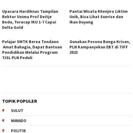
Upacara Hardiknas Tampilan
Pantai Wisata Khenjiro Liktim
Rektor Unima Prof Deitje
Unik, Bisa Lihat Sunrise dan
Beda, Terucap IKU 1-7 Capai
Ikan Duyung
Delta Gold
Pelajar SMTK Berea Tondano
Gunakan Pesona Bunga Krisan,
Amat Bahagia, Dapat Bantuan
PLN Kampanyekan EBT di TIFF
Pendidikan Melalui Program
2023
TJSL PLN Peduli
TOPIK POPULER
SULUT
MANADO
POLITIK