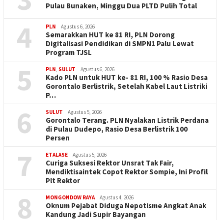
Pulau Bunaken, Minggu Dua PLTD Pulih Total
4
PLN
Agustus 6, 2026
Semarakkan HUT ke 81 RI, PLN Dorong
Digitalisasi Pendidikan di SMPN1 Palu Lewat
Program TJSL
5
PLN
,
SULUT
Agustus 6, 2026
Kado PLN untuk HUT ke- 81 RI, 100 % Rasio Desa
Gorontalo Berlistrik, Setelah Kabel Laut Listriki
P…
6
SULUT
Agustus 5, 2026
Gorontalo Terang. PLN Nyalakan Listrik Perdana
di Pulau Dudepo, Rasio Desa Berlistrik 100
Persen
7
ETALASE
Agustus 5, 2026
Curiga Suksesi Rektor Unsrat Tak Fair,
Mendiktisaintek Copot Rektor Sompie, Ini Profil
Plt Rektor
8
MONGONDOW RAYA
Agustus 4, 2026
Oknum Pejabat Diduga Nepotisme Angkat Anak
Kandung Jadi Supir Bayangan