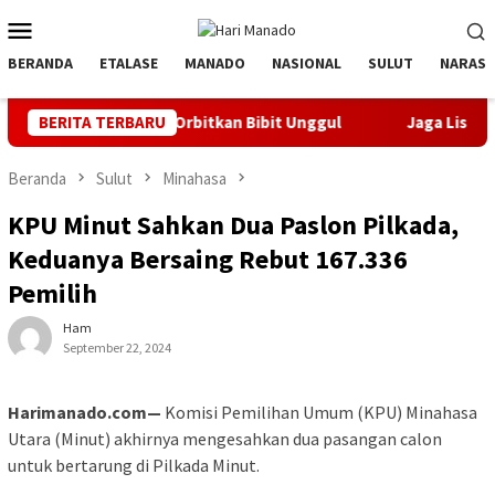
Loncat
Menu
ke
Mobile
konten
BERANDA
ETALASE
MANADO
NASIONAL
SULUT
NARASI
Banyak Orbitkan Bibit Unggul
BERITA TERBARU
Jaga Listrik Andal Jelang 
Beranda
Sulut
Minahasa
KPU Minut Sahkan Dua Paslon Pilkada,
Keduanya Bersaing Rebut 167.336
Pemilih
Ham
September 22, 2024
Harimanado.com—
Komisi Pemilihan Umum (KPU) Minahasa
Utara (Minut) akhirnya mengesahkan dua pasangan calon
untuk bertarung di Pilkada Minut.