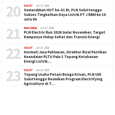
20
SULUT
Juli 27, 2026
Semarakkan HUT ke-81 RI, PLN Suluttenggo
Sukses Tingkatkan Daya Listrik PT J RBM ke 10
Juta VA
21
NASIONAL
Juli 27, 2026
PLN Electric Run 2026 Gelar November, Target
Kampanye Hidup Sehat dan Transisi Energi
22
SULUT
Juli 25, 2026
Hormati Jasa Pahlawan, Direktur Rizal Pastikan
Keandalan PLTU Palu 3 Topang Ketahanan
Energi Listrik…
23
SULUT
Juli 24, 2026
Topang Usaha Petani Bunga Krisan, PLN UID
Suluttenggo Resmikan Program Electrifying
Agriculture di T…