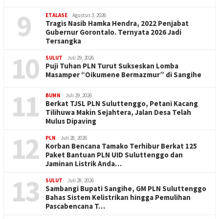
9
ETALASE
Agustus 3, 2026
Tragis Nasib Hamka Hendra, 2022 Penjabat
Gubernur Gorontalo. Ternyata 2026 Jadi
Tersangka
10
SULUT
Juli 29, 2026
Puji Tuhan PLN Turut Sukseskan Lomba
Masamper “Oikumene Bermazmur” di Sangihe
11
BUMN
Juli 29, 2026
Berkat TJSL PLN Suluttenggo, Petani Kacang
Tilihuwa Makin Sejahtera, Jalan Desa Telah
Mulus Dipaving
12
PLN
Juli 28, 2026
Korban Bencana Tamako Terhibur Berkat 125
Paket Bantuan PLN UID Suluttenggo dan
Jaminan Listrik Anda…
13
SULUT
Juli 28, 2026
Sambangi Bupati Sangihe, GM PLN Suluttenggo
Bahas Sistem Kelistrikan hingga Pemulihan
Pascabencana T…