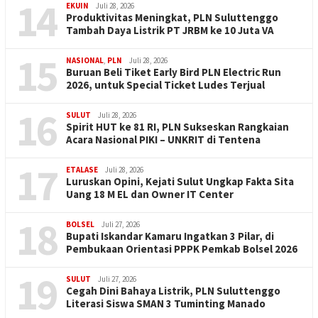
14
EKUIN
Juli 28, 2026
Produktivitas Meningkat, PLN Suluttenggo
Tambah Daya Listrik PT JRBM ke 10 Juta VA
15
NASIONAL
,
PLN
Juli 28, 2026
Buruan Beli Tiket Early Bird PLN Electric Run
2026, untuk Special Ticket Ludes Terjual
16
SULUT
Juli 28, 2026
Spirit HUT ke 81 RI, PLN Sukseskan Rangkaian
Acara Nasional PIKI – UNKRIT di Tentena
17
ETALASE
Juli 28, 2026
Luruskan Opini, Kejati Sulut Ungkap Fakta Sita
Uang 18 M EL dan Owner IT Center
18
BOLSEL
Juli 27, 2026
Bupati Iskandar Kamaru Ingatkan 3 Pilar, di
Pembukaan Orientasi PPPK Pemkab Bolsel 2026
19
SULUT
Juli 27, 2026
Cegah Dini Bahaya Listrik, PLN Suluttenggo
Literasi Siswa SMAN 3 Tuminting Manado