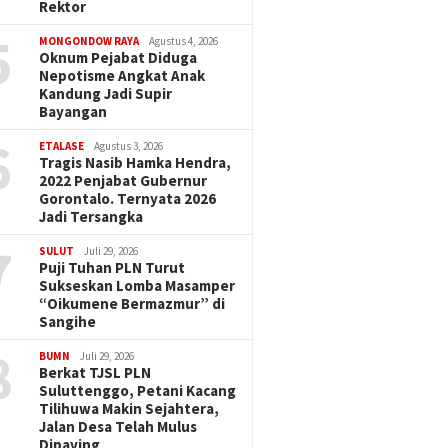
Rektor
5
MONGONDOW RAYA
Agustus 4, 2026
Oknum Pejabat Diduga
Nepotisme Angkat Anak
Kandung Jadi Supir
Bayangan
6
ETALASE
Agustus 3, 2026
Tragis Nasib Hamka Hendra,
2022 Penjabat Gubernur
Gorontalo. Ternyata 2026
Jadi Tersangka
7
SULUT
Juli 29, 2026
Puji Tuhan PLN Turut
Sukseskan Lomba Masamper
“Oikumene Bermazmur” di
Sangihe
8
BUMN
Juli 29, 2026
Berkat TJSL PLN
Suluttenggo, Petani Kacang
Tilihuwa Makin Sejahtera,
Jalan Desa Telah Mulus
Dipaving