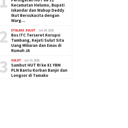
1
Kecamatan Helumo, Bupati
Iskandar dan Wabup Deddy
Ikut Bersukacita dengan
Warg…
2
ETALASE
,
SULUT
Juli 24, 2026
Bos ITC Terseret Korupsi
Tambang, Kejati Sulut Sita
Uang Miliaran dan Emas di
Rumah JA
3
SULUT
Juli 23, 2026
Sambut HUT RI ke 81 YBM
PLN Bantu Korban Banjir dan
Longsor di Tamako