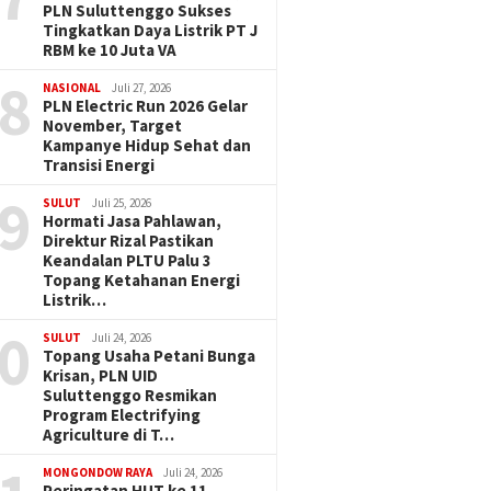
PLN Suluttenggo Sukses
Tingkatkan Daya Listrik PT J
RBM ke 10 Juta VA
8
NASIONAL
Juli 27, 2026
PLN Electric Run 2026 Gelar
November, Target
Kampanye Hidup Sehat dan
Transisi Energi
9
SULUT
Juli 25, 2026
Hormati Jasa Pahlawan,
Direktur Rizal Pastikan
Keandalan PLTU Palu 3
Topang Ketahanan Energi
Listrik…
0
SULUT
Juli 24, 2026
Topang Usaha Petani Bunga
Krisan, PLN UID
Suluttenggo Resmikan
Program Electrifying
Agriculture di T…
MONGONDOW RAYA
Juli 24, 2026
Peringatan HUT ke 11