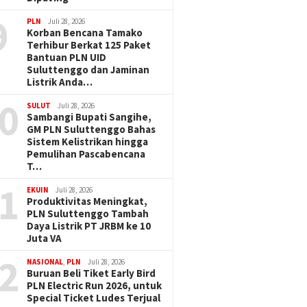
9
PLN
Juli 28, 2026
Korban Bencana Tamako
Terhibur Berkat 125 Paket
Bantuan PLN UID
Suluttenggo dan Jaminan
Listrik Anda…
0
SULUT
Juli 28, 2026
Sambangi Bupati Sangihe,
GM PLN Suluttenggo Bahas
Sistem Kelistrikan hingga
Pemulihan Pascabencana
T…
1
EKUIN
Juli 28, 2026
Produktivitas Meningkat,
PLN Suluttenggo Tambah
Daya Listrik PT JRBM ke 10
Juta VA
2
NASIONAL
,
PLN
Juli 28, 2026
Buruan Beli Tiket Early Bird
PLN Electric Run 2026, untuk
Special Ticket Ludes Terjual