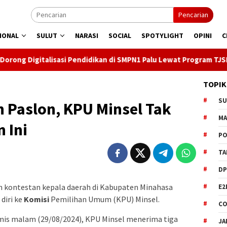
Pencarian
IONAL
SULUT
NARASI
SOCIAL
SPOTYLIGHT
OPINI
C
si Pendidikan di SMPN1 Palu Lewat Program TJSL
Kado PLN
TOPIK
S
 Paslon, KPU Minsel Tak
M
 Ini
PO
TA
DP
n kontestan kepala daerah di Kabupaten Minahasa
E2
diri ke
Komisi
Pemilihan Umum (KPU) Minsel.
CO
amis malam (29/08/2024), KPU Minsel menerima tiga
JA