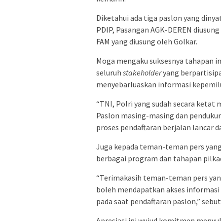
Diketahui ada tiga paslon yang dinya
PDIP, Pasangan AGK-DEREN diusung o
FAM yang diusung oleh Golkar.
Moga mengaku suksesnya tahapan ini 
seluruh
stakeholder
yang berpartisi
menyebarluaskan informasi kepemil
“TNI, Polri yang sudah secara ketat
Paslon masing-masing dan penduku
proses pendaftaran berjalan lancar d
Juga kepada teman-teman pers yang 
berbagai program dan tahapan pilka
“Terimakasih teman-teman pers yang
boleh mendapatkan akses informasi
pada saat pendaftaran paslon,” sebu
Apresiasi ini wujud komitmen menyuk