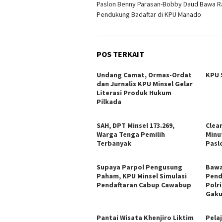
Paslon Benny Parasan-Bobby Daud Bawa R
pos
Pendukung Badaftar di KPU Manado
POS TERKAIT
Undang Camat, Ormas-Ordat
KPU 
dan Jurnalis KPU Minsel Gelar
Literasi Produk Hukum
Pilkada
SAH, DPT Minsel 173.269,
Clea
Warga Tenga Pemilih
Minu
Terbanyak
Pasl
Supaya Parpol Pengusung
Bawa
Paham, KPU Minsel Simulasi
Pend
Pendaftaran Cabup Cawabup
Polr
Gaku
Pantai Wisata Khenjiro Liktim
Pela