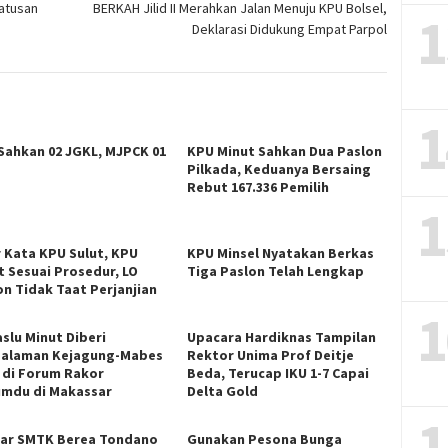
atusan
BERKAH Jilid II Merahkan Jalan Menuju KPU Bolsel,
1
Deklarasi Didukung Empat Parpol
1
Sahkan 02 JGKL, MJPCK 01
KPU Minut Sahkan Dua Paslon
Pilkada, Keduanya Bersaing
Rebut 167.336 Pemilih
1
r Kata KPU Sulut, KPU
KPU Minsel Nyatakan Berkas
t Sesuai Prosedur, LO
Tiga Paslon Telah Lengkap
on Tidak Taat Perjanjian
1
slu Minut Diberi
Upacara Hardiknas Tampilan
alaman Kejagung-Mabes
Rektor Unima Prof Deitje
i di Forum Rakor
Beda, Terucap IKU 1-7 Capai
mdu di Makassar
Delta Gold
1
jar SMTK Berea Tondano
Gunakan Pesona Bunga