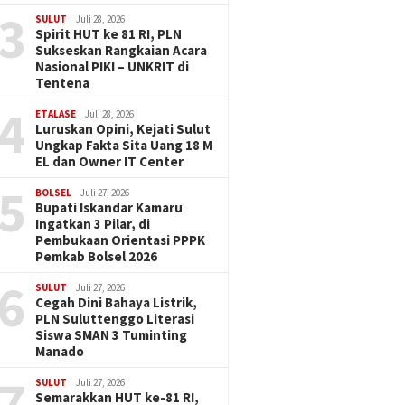
3
SULUT
Juli 28, 2026
Spirit HUT ke 81 RI, PLN
Sukseskan Rangkaian Acara
Nasional PIKI – UNKRIT di
Tentena
4
ETALASE
Juli 28, 2026
Luruskan Opini, Kejati Sulut
Ungkap Fakta Sita Uang 18 M
EL dan Owner IT Center
5
BOLSEL
Juli 27, 2026
Bupati Iskandar Kamaru
Ingatkan 3 Pilar, di
Pembukaan Orientasi PPPK
Pemkab Bolsel 2026
6
SULUT
Juli 27, 2026
Cegah Dini Bahaya Listrik,
PLN Suluttenggo Literasi
Siswa SMAN 3 Tuminting
Manado
7
SULUT
Juli 27, 2026
Semarakkan HUT ke-81 RI,