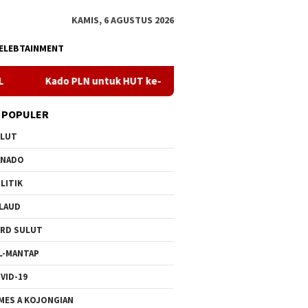
KAMIS, 6 AGUSTUS 2026
ELEBTAINMENT
 untuk HUT ke- 81 RI, 100 % Rasio Desa Gorontalo Berlistrik, Set
 POPULER
ULUT
ANADO
LITIK
LAUD
RD SULUT
L-MANTAP
VID-19
MES A KOJONGIAN