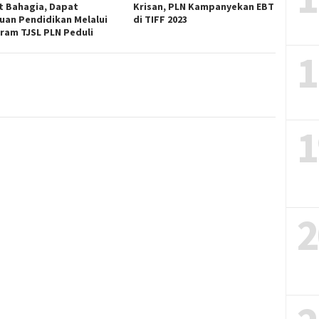
 Bahagia, Dapat
Krisan, PLN Kampanyekan EBT
uan Pendidikan Melalui
di TIFF 2023
ram TJSL PLN Peduli
1
1
2