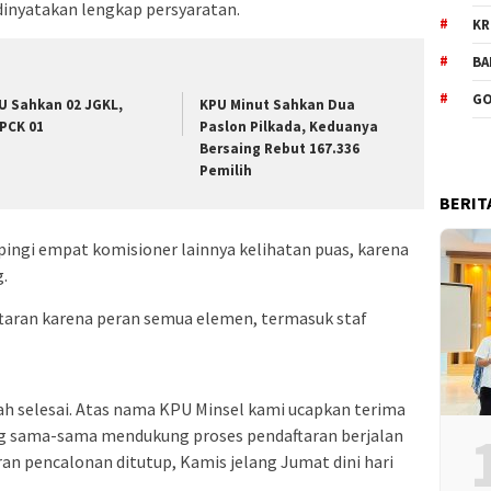
dinyatakan lengkap persyaratan.
KR
BA
GO
U Sahkan 02 JGKL,
KPU Minut Sahkan Dua
PCK 01
Paslon Pilkada, Keduanya
Bersaing Rebut 167.336
Pemilih
BERIT
ngi empat komisioner lainnya kelihatan puas, karena
.
taran karena peran semua elemen, termasuk staf
ah selesai. Atas nama KPU Minsel kami ucapkan terima
g sama-sama mendukung proses pendaftaran berjalan
ran pencalonan ditutup, Kamis jelang Jumat dini hari