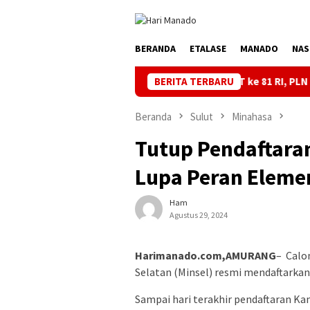
Loncat
ke
konten
BERANDA
ETALASE
MANADO
NAS
Semarakkan HUT ke 81 RI, PLN Dorong Digitalisa
BERITA TERBARU
Beranda
Sulut
Minahasa
Tutup Pendaftaran
Lupa Peran Elemen
Ham
Agustus 29, 2024
Harimanado.com,AMURANG
– Calo
Selatan (Minsel) resmi mendaftarkan 
Sampai hari terakhir pendaftaran K