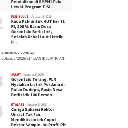
Pendidikan di SMPN1 Palu
Lewat Program TJSL
2
PLN
,
SULUT
Agustus 6, 2026
Kado PLN untuk HUT ke- 81
RI, 100 % Rasio Desa
Gorontalo Berlistrik,
Setelah Kabel Laut Listriki
P…
//harimanado.com/wp-
/uploads/2026/03/IKLAN-IDUL-FITRI-AN-
g
3
SULUT
Agustus 5, 2026
Gorontalo Terang. PLN
Nyalakan Listrik Perdana di
Pulau Dudepo, Rasio Desa
Berlistrik 100 Persen
4
ETALASE
Agustus 5, 2026
Curiga Suksesi Rektor
Unsrat Tak Fair,
Mendiktisaintek Copot
Rektor Sompie, Ini Profil Plt