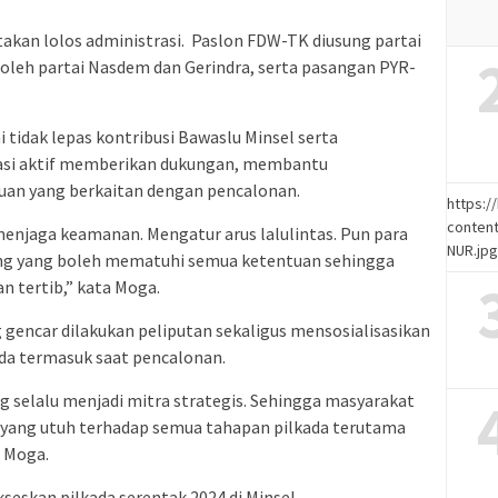
takan lolos administrasi. Paslon FDW-TK diusung partai
leh partai Nasdem dan Gerindra, serta pasangan PYR-
tidak lepas kontribusi Bawaslu Minsel serta
pasi aktif memberikan dukungan, membantu
uan yang berkaitan dengan pencalonan.
https:
content
 menjaga keamanan. Mengatur arus lalulintas. Pun para
NUR.jp
ng yang boleh mematuhi semua ketentuan sehingga
an tertib,” kata Moga.
gencar dilakukan peliputan sekaligus mensosialisasikan
da termasuk saat pencalonan.
 selalu menjadi mitra strategis. Sehingga masyarakat
 yang utuh terhadap semua tahapan pilkada terutama
t Moga.
seskan pilkada serentak 2024 di Minsel.