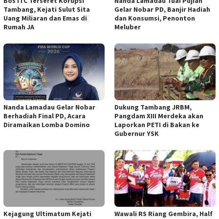
Bos ITC Terseret Korupsi
Nanda Lamadau Tuai Pujian
Tambang, Kejati Sulut Sita
Gelar Nobar PD, Banjir Hadiah
Uang Miliaran dan Emas di
dan Konsumsi, Penonton
Rumah JA
Meluber
Nanda Lamadau Gelar Nobar
Dukung Tambang JRBM,
Berhadiah Final PD, Acara
Pangdam XIII Merdeka akan
Diramaikan Lomba Domino
Laporkan PETI di Bakan ke
Gubernur YSK
Kejagung Ultimatum Kejati
Wawali RS Riang Gembira, Half