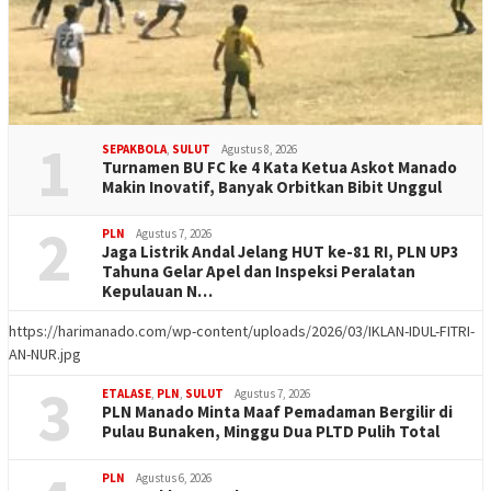
1
SEPAKBOLA
,
SULUT
Agustus 8, 2026
Turnamen BU FC ke 4 Kata Ketua Askot Manado
Makin Inovatif, Banyak Orbitkan Bibit Unggul
2
PLN
Agustus 7, 2026
Jaga Listrik Andal Jelang HUT ke-81 RI, PLN UP3
Tahuna Gelar Apel dan Inspeksi Peralatan
Kepulauan N…
https://harimanado.com/wp-content/uploads/2026/03/IKLAN-IDUL-FITRI-
AN-NUR.jpg
3
ETALASE
,
PLN
,
SULUT
Agustus 7, 2026
PLN Manado Minta Maaf Pemadaman Bergilir di
Pulau Bunaken, Minggu Dua PLTD Pulih Total
PLN
Agustus 6, 2026