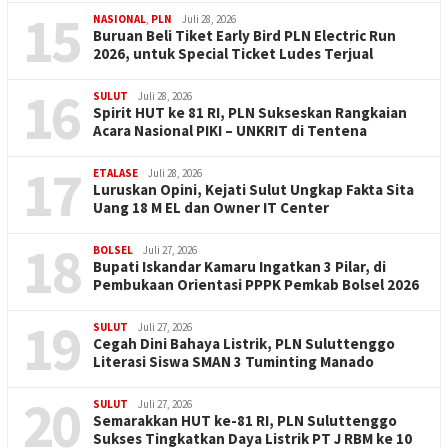
15
NASIONAL
,
PLN
Juli 28, 2026
Buruan Beli Tiket Early Bird PLN Electric Run
2026, untuk Special Ticket Ludes Terjual
16
SULUT
Juli 28, 2026
Spirit HUT ke 81 RI, PLN Sukseskan Rangkaian
Acara Nasional PIKI – UNKRIT di Tentena
17
ETALASE
Juli 28, 2026
Luruskan Opini, Kejati Sulut Ungkap Fakta Sita
Uang 18 M EL dan Owner IT Center
18
BOLSEL
Juli 27, 2026
Bupati Iskandar Kamaru Ingatkan 3 Pilar, di
Pembukaan Orientasi PPPK Pemkab Bolsel 2026
19
SULUT
Juli 27, 2026
Cegah Dini Bahaya Listrik, PLN Suluttenggo
Literasi Siswa SMAN 3 Tuminting Manado
20
SULUT
Juli 27, 2026
Semarakkan HUT ke-81 RI, PLN Suluttenggo
Sukses Tingkatkan Daya Listrik PT J RBM ke 10