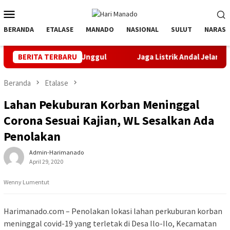
Loncat
Menu
ke
Mobile
konten
BERANDA
ETALASE
MANADO
NASIONAL
SULUT
NARASI
Bibit Unggul
BERITA TERBARU
Jaga Listrik Andal Jelang HUT ke-81 RI, PLN
Beranda
Etalase
Lahan Pekuburan Korban Meninggal
Corona Sesuai Kajian, WL Sesalkan Ada
Penolakan
Admin-Harimanado
April 29, 2020
Wenny Lumentut
Harimanado.com – Penolakan lokasi lahan perkuburan korban
meninggal covid-19 yang terletak di Desa Ilo-Ilo, Kecamatan