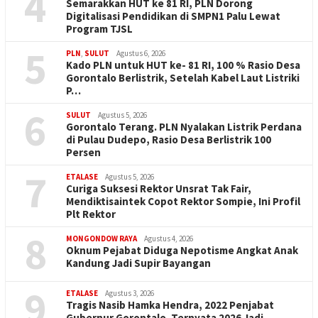
4
Semarakkan HUT ke 81 RI, PLN Dorong
Digitalisasi Pendidikan di SMPN1 Palu Lewat
Program TJSL
5
PLN
,
SULUT
Agustus 6, 2026
Kado PLN untuk HUT ke- 81 RI, 100 % Rasio Desa
Gorontalo Berlistrik, Setelah Kabel Laut Listriki
P…
6
SULUT
Agustus 5, 2026
Gorontalo Terang. PLN Nyalakan Listrik Perdana
di Pulau Dudepo, Rasio Desa Berlistrik 100
Persen
7
ETALASE
Agustus 5, 2026
Curiga Suksesi Rektor Unsrat Tak Fair,
Mendiktisaintek Copot Rektor Sompie, Ini Profil
Plt Rektor
8
MONGONDOW RAYA
Agustus 4, 2026
Oknum Pejabat Diduga Nepotisme Angkat Anak
Kandung Jadi Supir Bayangan
9
ETALASE
Agustus 3, 2026
Tragis Nasib Hamka Hendra, 2022 Penjabat
Gubernur Gorontalo. Ternyata 2026 Jadi