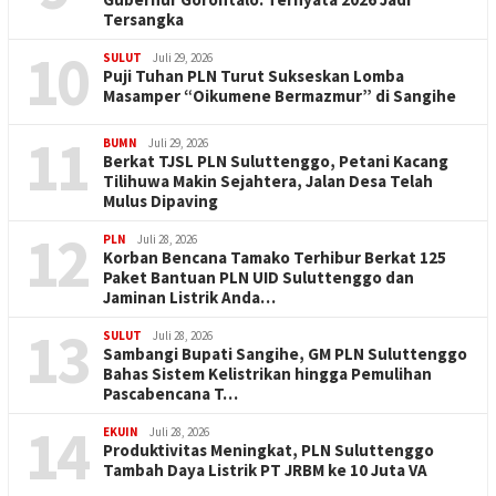
Tersangka
10
SULUT
Juli 29, 2026
Puji Tuhan PLN Turut Sukseskan Lomba
Masamper “Oikumene Bermazmur” di Sangihe
11
BUMN
Juli 29, 2026
Berkat TJSL PLN Suluttenggo, Petani Kacang
Tilihuwa Makin Sejahtera, Jalan Desa Telah
Mulus Dipaving
12
PLN
Juli 28, 2026
Korban Bencana Tamako Terhibur Berkat 125
Paket Bantuan PLN UID Suluttenggo dan
Jaminan Listrik Anda…
13
SULUT
Juli 28, 2026
Sambangi Bupati Sangihe, GM PLN Suluttenggo
Bahas Sistem Kelistrikan hingga Pemulihan
Pascabencana T…
14
EKUIN
Juli 28, 2026
Produktivitas Meningkat, PLN Suluttenggo
Tambah Daya Listrik PT JRBM ke 10 Juta VA