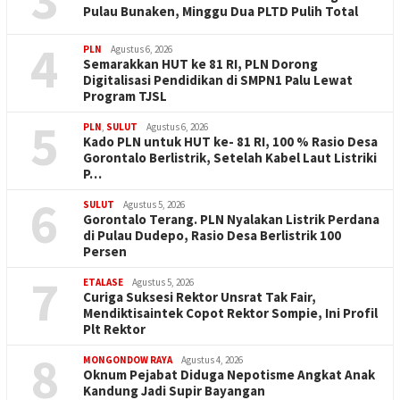
Pulau Bunaken, Minggu Dua PLTD Pulih Total
4
PLN
Agustus 6, 2026
Semarakkan HUT ke 81 RI, PLN Dorong
Digitalisasi Pendidikan di SMPN1 Palu Lewat
Program TJSL
5
PLN
,
SULUT
Agustus 6, 2026
Kado PLN untuk HUT ke- 81 RI, 100 % Rasio Desa
Gorontalo Berlistrik, Setelah Kabel Laut Listriki
P…
6
SULUT
Agustus 5, 2026
Gorontalo Terang. PLN Nyalakan Listrik Perdana
di Pulau Dudepo, Rasio Desa Berlistrik 100
Persen
7
ETALASE
Agustus 5, 2026
Curiga Suksesi Rektor Unsrat Tak Fair,
Mendiktisaintek Copot Rektor Sompie, Ini Profil
Plt Rektor
8
MONGONDOW RAYA
Agustus 4, 2026
Oknum Pejabat Diduga Nepotisme Angkat Anak
Kandung Jadi Supir Bayangan