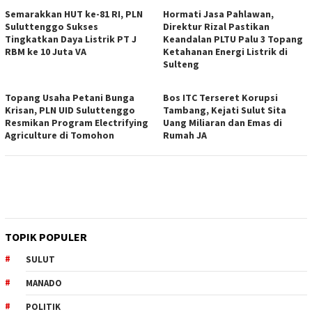
Semarakkan HUT ke-81 RI, PLN
Hormati Jasa Pahlawan,
Suluttenggo Sukses
Direktur Rizal Pastikan
Tingkatkan Daya Listrik PT J
Keandalan PLTU Palu 3 Topang
RBM ke 10 Juta VA
Ketahanan Energi Listrik di
Sulteng
Topang Usaha Petani Bunga
Bos ITC Terseret Korupsi
Krisan, PLN UID Suluttenggo
Tambang, Kejati Sulut Sita
Resmikan Program Electrifying
Uang Miliaran dan Emas di
Agriculture di Tomohon
Rumah JA
TOPIK POPULER
SULUT
MANADO
POLITIK