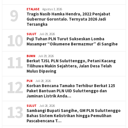
9
ETALASE
Agustus 3, 2026
Tragis Nasib Hamka Hendra, 2022 Penjabat
Gubernur Gorontalo. Ternyata 2026 Jadi
Tersangka
10
SULUT
Juli 29, 2026
Puji Tuhan PLN Turut Sukseskan Lomba
Masamper “Oikumene Bermazmur” di Sangihe
11
BUMN
Juli 29, 2026
Berkat TJSL PLN Suluttenggo, Petani Kacang
Tilihuwa Makin Sejahtera, Jalan Desa Telah
Mulus Dipaving
12
PLN
Juli 28, 2026
Korban Bencana Tamako Terhibur Berkat 125
Paket Bantuan PLN UID Suluttenggo dan
Jaminan Listrik Anda…
13
SULUT
Juli 28, 2026
Sambangi Bupati Sangihe, GM PLN Suluttenggo
Bahas Sistem Kelistrikan hingga Pemulihan
Pascabencana T…