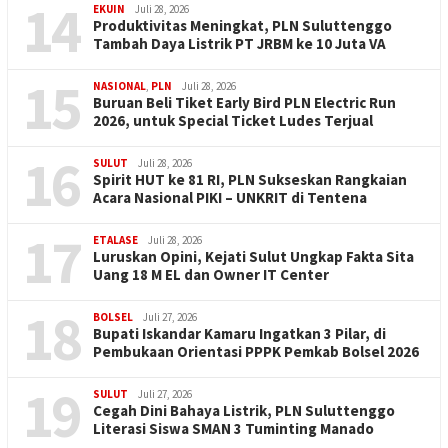
14
EKUIN
Juli 28, 2026
Produktivitas Meningkat, PLN Suluttenggo
Tambah Daya Listrik PT JRBM ke 10 Juta VA
15
NASIONAL
,
PLN
Juli 28, 2026
Buruan Beli Tiket Early Bird PLN Electric Run
2026, untuk Special Ticket Ludes Terjual
16
SULUT
Juli 28, 2026
Spirit HUT ke 81 RI, PLN Sukseskan Rangkaian
Acara Nasional PIKI – UNKRIT di Tentena
17
ETALASE
Juli 28, 2026
Luruskan Opini, Kejati Sulut Ungkap Fakta Sita
Uang 18 M EL dan Owner IT Center
18
BOLSEL
Juli 27, 2026
Bupati Iskandar Kamaru Ingatkan 3 Pilar, di
Pembukaan Orientasi PPPK Pemkab Bolsel 2026
19
SULUT
Juli 27, 2026
Cegah Dini Bahaya Listrik, PLN Suluttenggo
Literasi Siswa SMAN 3 Tuminting Manado