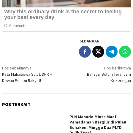
SEBARKAN
Navigasi
Pos sebelumnya
Pos berikutnya
Kata Mahasiswa Sulut: DPR =
Bahaya! Boltim Terancam
pos
Dewan Penipu Rakyat!
Kekeringan
POS TERKAIT
PLN Manado Minta Maaf
Pemadaman Bergilir di Pulau
Bunaken, Minggu Dua PLTD
Pulih Total