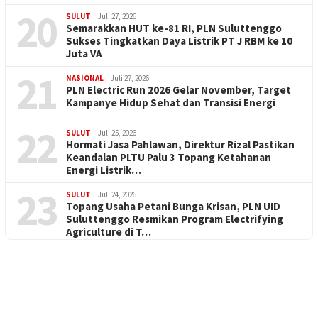
20
SULUT
Juli 27, 2026
Semarakkan HUT ke-81 RI, PLN Suluttenggo
Sukses Tingkatkan Daya Listrik PT J RBM ke 10
Juta VA
21
NASIONAL
Juli 27, 2026
PLN Electric Run 2026 Gelar November, Target
Kampanye Hidup Sehat dan Transisi Energi
22
SULUT
Juli 25, 2026
Hormati Jasa Pahlawan, Direktur Rizal Pastikan
Keandalan PLTU Palu 3 Topang Ketahanan
Energi Listrik…
23
SULUT
Juli 24, 2026
Topang Usaha Petani Bunga Krisan, PLN UID
Suluttenggo Resmikan Program Electrifying
Agriculture di T…