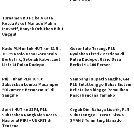
Turnamen BU FC ke 4 Kata
Ketua Askot Manado Makin
Inovatif, Banyak Orbitkan Bibit
Unggul
Kado PLN untuk HUT ke- 81 RI,
Gorontalo Terang. PLN
100 % Rasio Desa Gorontalo
Nyalakan Listrik Perdana di
Berlistrik, Setelah Kabel Laut
Pulau Dudepo, Rasio Desa
Listriki Pulau Dudepo
Berlistrik 100 Persen
Puji Tuhan PLN Turut
Sambangi Bupati Sangihe, GM
Sukseskan Lomba Masamper
PLN Suluttenggo Bahas Sistem
“Oikumene Bermazmur” di
Kelistrikan hingga Pemulihan
Sangihe
Pascabencana Tamako
Spirit HUT ke 81 RI, PLN
Cegah Dini Bahaya Listrik, PLN
Sukseskan Rangkaian Acara
Suluttenggo Literasi Siswa
Nasional PIKI – UNKRIT di
SMAN 3 Tuminting Manado
Tentena