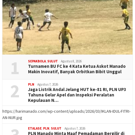
1
SEPAKBOLA
,
SULUT
Agustus 8, 2026
Turnamen BU FC ke 4 Kata Ketua Askot Manado
Makin Inovatif, Banyak Orbitkan Bibit Unggul
2
PLN
Agustus 7, 2026
Jaga Listrik Andal Jelang HUT ke-81 RI, PLN UP3
Tahuna Gelar Apel dan Inspeksi Peralatan
Kepulauan N…
https://harimanado.com/wp-content/uploads/2026/03/IKLAN-IDUL-FITRI-
AN-NUR.jpg
3
ETALASE
,
PLN
,
SULUT
Agustus 7, 2026
PLN Manado Minta Maaf Pemadaman Bergilir di