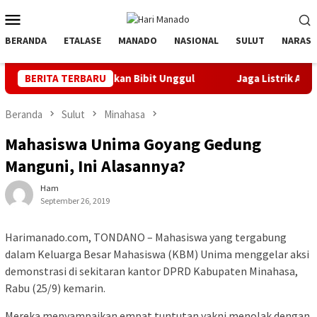
Loncat
Menu
ke
Mobile
konten
BERANDA
ETALASE
MANADO
NASIONAL
SULUT
NARASI
k Orbitkan Bibit Unggul
BERITA TERBARU
Jaga Listrik Andal Jelang HUT k
Beranda
Sulut
Minahasa
Mahasiswa Unima Goyang Gedung
Manguni, Ini Alasannya?
Ham
September 26, 2019
Harimanado.com, TONDANO – Mahasiswa yang tergabung
dalam Keluarga Besar Mahasiswa (KBM) Unima menggelar aksi
demonstrasi di sekitaran kantor DPRD Kabupaten Minahasa,
Rabu (25/9) kemarin.
Mereka menyampaikan empat tuntutan yakni menolak dengan