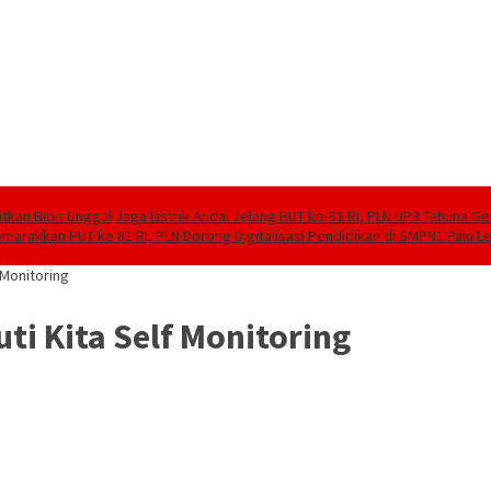
tkan Bibit Unggul
Jaga Listrik Andal Jelang HUT ke-81 RI, PLN UP3 Tahuna G
marakkan HUT ke 81 RI, PLN Dorong Digitalisasi Pendidikan di SMPN1 Palu 
 Monitoring
i Kita Self Monitoring