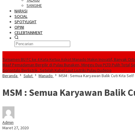
TALAUD
SANGIHE
NARASI
SOCIAL
SPOTYLIGHT
OPINI
CELEBTAINMENT
BERITA TERBARU
Turnamen BU FC ke 4 Kata Ketua Askot Manado Makin Inovatif, Banyak Orbi
Maaf Pemadaman Bergilir di Pulau Bunaken, Minggu Dua PLTD Pulih Total
Se
Gorontalo Berlistrik, Setelah Kabel Laut Listriki Pulau Dudepo
Beranda
Sulut
Manado
MSM : Semua Karyawan Balik Cuti Kita Self
MSM : Semua Karyawan Balik Cut
Admin
Maret 27, 2020