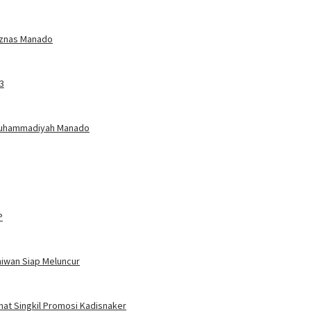
Baznas Manado
3
Muhammadiyah Manado
P
aiwan Siap Meluncur
amat Singkil Promosi Kadisnaker