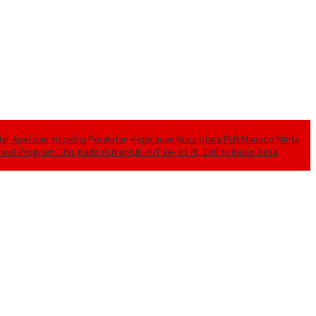
elar Apel dan Inspeksi Peralatan Kepulauan Nusa Utara
PLN Manado Minta
Lewat Program TJSL
Kado PLN untuk HUT ke- 81 RI, 100 % Rasio Desa