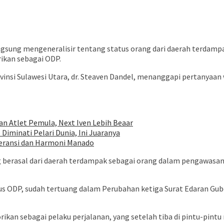
sung mengeneralisir tentang status orang dari daerah terdamp
rikan sebagai ODP.
ovinsi Sulawesi Utara, dr. Steaven Dandel, menanggapi pertanyaan 
 Atlet Pemula, Next Iven Lebih Beaar
iminati Pelari Dunia, Ini Juaranya
leransi dan Harmoni Manado
berasal dari daerah terdampak sebagai orang dalam pengawasan.” 
s ODP, sudah tertuang dalam Perubahan ketiga Surat Edaran Gube
rikan sebagai pelaku perjalanan, yang setelah tiba di pintu-pint