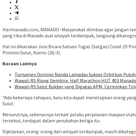
Harimanado.com, MANADO–Masyarakat diimbau agar jangan lang
yang tiba di Manado asal wilayah terdampak, langsung dikatego
Hal ini dikatakan Juru Bicara Satuan Tugas (Satgas) Covid-19 Pr
Provinsi Sulut, Kamis (26/3).
Bacaan Lainnya
Turnamen Domino Nanda Lamadau Sukses Orbitkan Puluhan
Wawali RS Riang Gembira, Half Marathon HUT 403 Manado D
Wawali RS Salut Bukber yang Digagas APM, Cerminkan To
“Ada beberapa tahapan, baru kita dapat menetapkan orang yang 
Sulut.
Menurutnya, sebenarnya terkait pelaku perjalanan maupun statu
tersebut, terdapat dalam perubahan ketiga itu.
Dijelaskan, orang-orang dari wilayah terdampak, masih dikatego