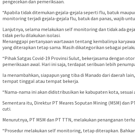
pengecekan dan pemeriksaan.
“Apabila tidak ditemukan gejala-gejala seperti flu, batuk maup
monitoring terjadi gejala-gejala flu, batuk dan panas, wajib un
Lanjutnya, selama melakukan self monitoring dan tidak ada gejal
tidak perlu dilakukan isolasi.
Menanggapi pertanyaan wartawan tentang kembalinya karyawan e
yang diterapkan tetap sama. Masih dikategorikan sebagai pelaku
“Pihak Satgas Covid-19 Provinsi Sulut, bekerjasama dengan oto
pemeriksaan awal. Hari ini saja, terdapat seribuan lebih penum
Ia menambahkan, siapapun yang tiba di Manado dari daerah lain, 
tempat tinggal atau tempat bekerja.
“Nama-nama ini akan didistribusikan ke kabupaten kota, sesuai
Sementara itu, Direktur PT Meares Soputan Mining (MSM) dan 
cuti.
Menurutnya, PT MSM dan PT TTN, melakukan penanganan terhadap
“Prosedur melakukan self monitoring, tetap diterapkan. Bahkan,