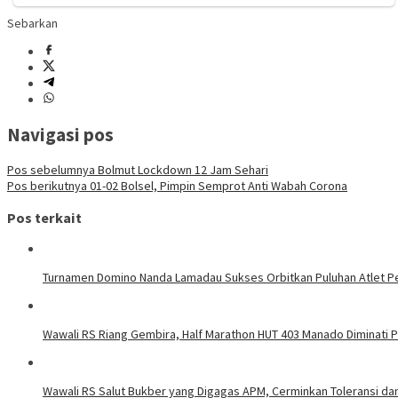
Sebarkan
Navigasi pos
Pos sebelumnya
Bolmut Lockdown 12 Jam Sehari
Pos berikutnya
01-02 Bolsel, Pimpin Semprot Anti Wabah Corona
Pos terkait
Turnamen Domino Nanda Lamadau Sukses Orbitkan Puluhan Atlet Pe
Wawali RS Riang Gembira, Half Marathon HUT 403 Manado Diminati Pel
Wawali RS Salut Bukber yang Digagas APM, Cerminkan Toleransi d