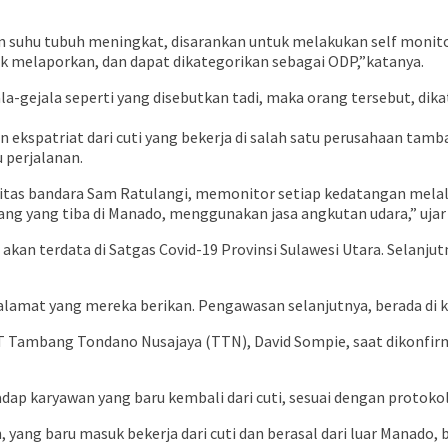
un suhu tubuh meningkat, disarankan untuk melakukan self monito
tuk melaporkan, dan dapat dikategorikan sebagai ODP,”katanya.
a-gejala seperti yang disebutkan tadi, maka orang tersebut, dika
kspatriat dari cuti yang bekerja di salah satu perusahaan tamb
 perjalanan.
ritas bandara Sam Ratulangi, memonitor setiap kedatangan melalu
pang yang tiba di Manado, menggunakan jasa angkutan udara,” ujar
akan terdata di Satgas Covid-19 Provinsi Sulawesi Utara. Selanju
 alamat yang mereka berikan. Pengawasan selanjutnya, berada di 
PT Tambang Tondano Nusajaya (TTN), David Sompie, saat dikonf
 karyawan yang baru kembali dari cuti, sesuai dengan protokol
 yang baru masuk bekerja dari cuti dan berasal dari luar Manado,