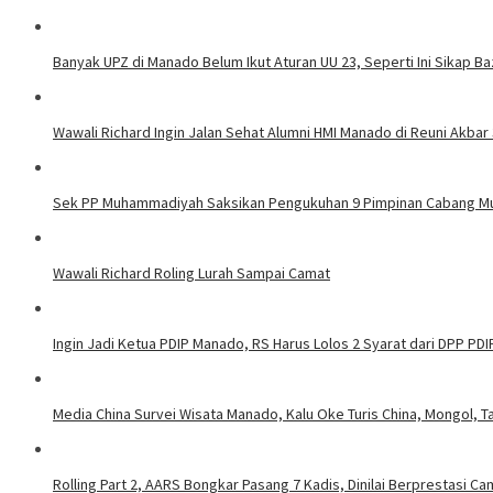
Banyak UPZ di Manado Belum Ikut Aturan UU 23, Seperti Ini Sikap 
Wawali Richard Ingin Jalan Sehat Alumni HMI Manado di Reuni Akbar 
Sek PP Muhammadiyah Saksikan Pengukuhan 9 Pimpinan Cabang 
Wawali Richard Roling Lurah Sampai Camat
Ingin Jadi Ketua PDIP Manado, RS Harus Lolos 2 Syarat dari DPP PDI
Media China Survei Wisata Manado, Kalu Oke Turis China, Mongol, T
Rolling Part 2, AARS Bongkar Pasang 7 Kadis, Dinilai Berprestasi C