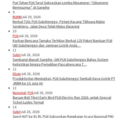
Puji Tuhan PLN Turut Sukseskan Lomba Masamper “Oikumene
Bermazmur” di Sangihe
9
BUMN
Juli 29, 2026
Berkat TJSL PLN Suluttenggo, Petani Kacang Tilihuwa Makin
Sejahtera, Jalan Desa Telah Mulus Dipaving
10
PLN
Juli 28, 2026
Korban Bencana Tamako Terhibur Berkat 125 Paket Bantuan PLN
UID Suluttenggo dan Jaminan Listrik Anda…
11
Sulut
Juli 28, 2026
Sambangi Bupati Sangihe, GM PLN Suluttenggo Bahas Sistem
Kelistrikan hingga Pemulihan Pascabencana T…
12
Ekuin
Juli 28, 2026
Produktivitas Meningkat, PLN Suluttenggo Tambah Daya Listrik PT
JRBM ke 10 Juta VA
13
Nasional
,
PLN
Juli 28, 2026
Buruan Beli Tiket Early Bird PLN Electric Run 2026, untuk Special
Ticket Ludes Terjual
14
Sulut
Juli 28, 2026
Spirit HUT ke 81 RI, PLN Sukseskan Rangkaian Acara Nasional PIKI