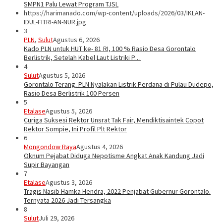
SMPN1 Palu Lewat Program TJSL
https://harimanado.com/wp-content/uploads/2026/03/IKLAN-
IDUL-FITRI-AN-NUR.jpg
3
PLN
,
Sulut
Agustus 6, 2026
Kado PLN untuk HUT ke- 81 RI, 100 % Rasio Desa Gorontalo
Berlistrik, Setelah Kabel Laut Listriki P…
4
Sulut
Agustus 5, 2026
Gorontalo Terang. PLN Nyalakan Listrik Perdana di Pulau Dudepo,
Rasio Desa Berlistrik 100 Persen
5
Etalase
Agustus 5, 2026
Curiga Suksesi Rektor Unsrat Tak Fair, Mendiktisaintek Copot
Rektor Sompie, Ini Profil Plt Rektor
6
Mongondow Raya
Agustus 4, 2026
Oknum Pejabat Diduga Nepotisme Angkat Anak Kandung Jadi
Supir Bayangan
7
Etalase
Agustus 3, 2026
Tragis Nasib Hamka Hendra, 2022 Penjabat Gubernur Gorontalo.
Ternyata 2026 Jadi Tersangka
8
Sulut
Juli 29, 2026