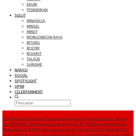
EKUIN
PENDIDIKAN
SULUT
MINAHASA
MINSEL
MINUT
MONGONDOW RAYA
BITUNG
BOLTIM
BOLMUT
TALAUD
SANGIHE
NARASI
SOCIAL
SPOTYLIGHT
OPINI
CELEBTAINMENT
BERITA TERBARU
PLN Manado Minta Maaf Pemadaman Bergilir di Pulau Bunaken, Minggu
Dua PLTD Pulih Total
Semarakkan HUT ke 81 RI, PLN Dorong Digitalisasi
Pendidikan di SMPN1 Palu Lewat Program TJSL
Kado PLN untuk HUT ke-
81 RI, 100 % Rasio Desa Gorontalo Berlistrik, Setelah Kabel Laut Listriki