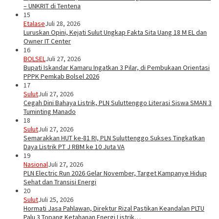
– UNKRIT di Tentena
15
Etalase
Juli 28, 2026
Luruskan Opini, Kejati Sulut Ungkap Fakta Sita Uang 18 M EL dan
Owner IT Center
16
BOLSEL
Juli 27, 2026
Bupati Iskandar Kamaru Ingatkan 3 Pilar, di Pembukaan Orientasi
PPPK Pemkab Bolsel 2026
17
Sulut
Juli 27, 2026
Cegah Dini Bahaya Listrik, PLN Suluttenggo Literasi Siswa SMAN 3
Tuminting Manado
18
Sulut
Juli 27, 2026
Semarakkan HUT ke-81 RI, PLN Suluttenggo Sukses Tingkatkan
Daya Listrik PT J RBM ke 10 Juta VA
19
Nasional
Juli 27, 2026
PLN Electric Run 2026 Gelar November, Target Kampanye Hidup
Sehat dan Transisi Energi
20
Sulut
Juli 25, 2026
Hormati Jasa Pahlawan, Direktur Rizal Pastikan Keandalan PLTU
Palu 3 Topang Ketahanan Energi Listrik…