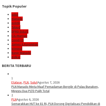
Topik Populer
sulut
manado
politik
Talaud
DPRD SULUT
E2L-Mantap
Covid-19
James A Kojongian
kriminal
Banjir Manado
golkar
BERITA TERBARU
1
Etalase
,
PLN
,
Sulut
Agustus 7, 2026
PLN Manado Minta Maaf Pemadaman Bergilir di Pulau Bunaken,
Minggu Dua PLTD Pulih Total
2
PLN
Agustus 6, 2026
Semarakkan HUT ke 81 RI, PLN Dorong Digitalisasi Pendidikan di