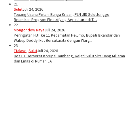
21
Sulut
Juli 24, 2026
Topang Usaha Petani Bunga Krisan, PLN UID Suluttenggo
Resmikan Program Electrifying Agriculture di T…
22
Mongondow Raya
Juli 24, 2026
Peringatan HUT ke 11 Kecamatan Helumo, Bupati Iskandar dan
Wabup Deddy Ikut Bersukacita dengan Warg…
23
Etalase
,
Sulut
Juli 24, 2026
Bos ITC Terseret Korupsi Tambang, Kejati Sulut Sita Uang Miliaran
dan Emas di Rumah JA