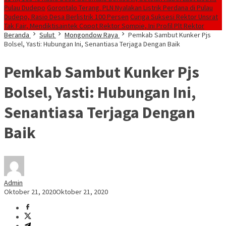
Pulau Dudepo
Gorontalo Terang. PLN Nyalakan Listrik Perdana di Pulau
Dudepo, Rasio Desa Berlistrik 100 Persen
Curiga Suksesi Rektor Unsrat
Tak Fair, Mendiktisaintek Copot Rektor Sompie, Ini Profil Plt Rektor
Beranda
Sulut
Mongondow Raya
Pemkab Sambut Kunker Pjs
Bolsel, Yasti: Hubungan Ini, Senantiasa Terjaga Dengan Baik
Pemkab Sambut Kunker Pjs
Bolsel, Yasti: Hubungan Ini,
Senantiasa Terjaga Dengan
Baik
Admin
Oktober 21, 2020
Oktober 21, 2020