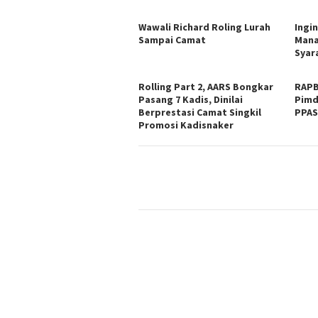
Wawali Richard Roling Lurah
Ingi
Sampai Camat
Mana
Syar
Rolling Part 2, AARS Bongkar
RAPB
Pasang 7 Kadis, Dinilai
Pimd
Berprestasi Camat Singkil
PPA
Promosi Kadisnaker