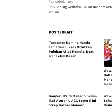
Navigasi
Pos sebelumnya
PKS Gabung Gerindra, Golkar Nasdem Ke
pos
Amunisi
POS TERKAIT
Turnamen Domino Nanda
Lamadau Sukses Orbitkan
Puluhan Atlet Pemula, Next
Iven Lebih Beaar
Wawa
Half
Mana
Ini 
Banyak UPZ di Manado Belum
Wawa
Ikut Aturan UU 23, Seperti Ini
Seha
Sikap Baznas Manado
Reun