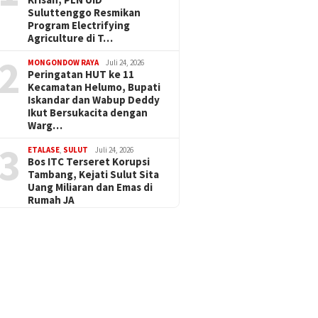
Suluttenggo Resmikan
Program Electrifying
Agriculture di T…
2
MONGONDOW RAYA
Juli 24, 2026
Peringatan HUT ke 11
Kecamatan Helumo, Bupati
Iskandar dan Wabup Deddy
Ikut Bersukacita dengan
Warg…
3
ETALASE
,
SULUT
Juli 24, 2026
Bos ITC Terseret Korupsi
Tambang, Kejati Sulut Sita
Uang Miliaran dan Emas di
Rumah JA