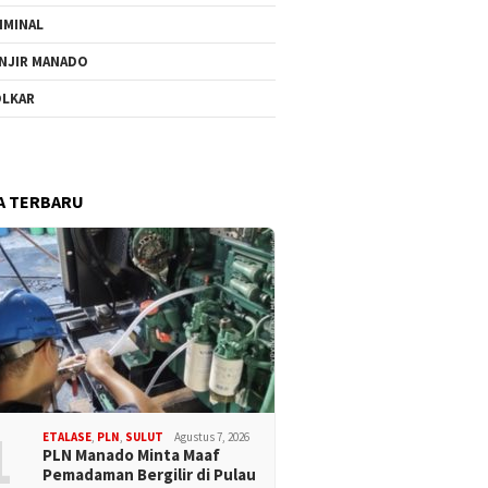
IMINAL
NJIR MANADO
LKAR
A TERBARU
1
ETALASE
,
PLN
,
SULUT
Agustus 7, 2026
PLN Manado Minta Maaf
Pemadaman Bergilir di Pulau