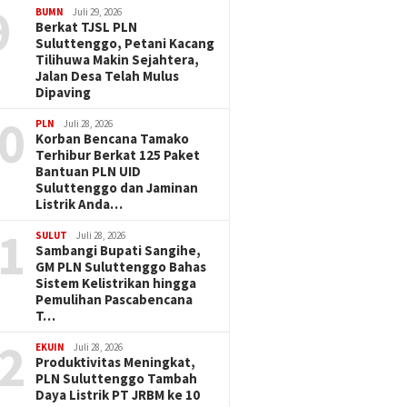
9
BUMN
Juli 29, 2026
Berkat TJSL PLN
Suluttenggo, Petani Kacang
Tilihuwa Makin Sejahtera,
Jalan Desa Telah Mulus
Dipaving
0
PLN
Juli 28, 2026
Korban Bencana Tamako
Terhibur Berkat 125 Paket
Bantuan PLN UID
Suluttenggo dan Jaminan
Listrik Anda…
1
SULUT
Juli 28, 2026
Sambangi Bupati Sangihe,
GM PLN Suluttenggo Bahas
Sistem Kelistrikan hingga
Pemulihan Pascabencana
T…
2
EKUIN
Juli 28, 2026
Produktivitas Meningkat,
PLN Suluttenggo Tambah
Daya Listrik PT JRBM ke 10