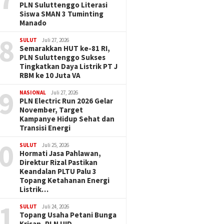
PLN Suluttenggo Literasi
Siswa SMAN 3 Tuminting
Manado
8
SULUT
Juli 27, 2026
Semarakkan HUT ke-81 RI,
PLN Suluttenggo Sukses
Tingkatkan Daya Listrik PT J
RBM ke 10 Juta VA
9
NASIONAL
Juli 27, 2026
PLN Electric Run 2026 Gelar
November, Target
Kampanye Hidup Sehat dan
Transisi Energi
0
SULUT
Juli 25, 2026
Hormati Jasa Pahlawan,
Direktur Rizal Pastikan
Keandalan PLTU Palu 3
Topang Ketahanan Energi
Listrik…
1
SULUT
Juli 24, 2026
Topang Usaha Petani Bunga
Krisan, PLN UID