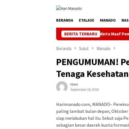
Loncat
ke
konten
BERANDA
ETALASE
MANADO
NAS
PLN Manado Minta Maaf Pemadaman Bergilir di
BERITA TERBARU
Beranda
Sulut
Manado
PENGUMUMAN! Pe
Tenaga Kesehatan
Ham
September 18, 2019
Harimanado.com, MANADO– Perekruta
paling lambat bulan depan, Oktober 
siap melakukan hal itu. Sebut saja 
sebagian besar daerah kuota formas