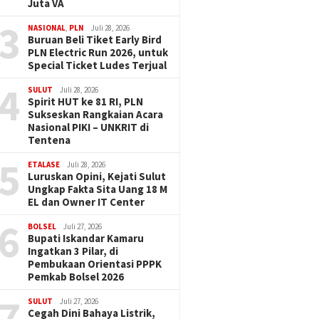
Juta VA
3
NASIONAL
,
PLN
Juli 28, 2026
Buruan Beli Tiket Early Bird
PLN Electric Run 2026, untuk
Special Ticket Ludes Terjual
4
SULUT
Juli 28, 2026
Spirit HUT ke 81 RI, PLN
Sukseskan Rangkaian Acara
Nasional PIKI – UNKRIT di
Tentena
5
ETALASE
Juli 28, 2026
Luruskan Opini, Kejati Sulut
Ungkap Fakta Sita Uang 18 M
EL dan Owner IT Center
6
BOLSEL
Juli 27, 2026
Bupati Iskandar Kamaru
Ingatkan 3 Pilar, di
Pembukaan Orientasi PPPK
Pemkab Bolsel 2026
7
SULUT
Juli 27, 2026
Cegah Dini Bahaya Listrik,