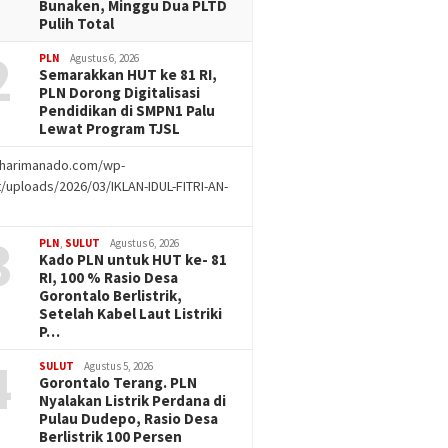
Bunaken, Minggu Dua PLTD
Pulih Total
2
PLN
Agustus 6, 2026
Semarakkan HUT ke 81 RI,
PLN Dorong Digitalisasi
Pendidikan di SMPN1 Palu
Lewat Program TJSL
//harimanado.com/wp-
/uploads/2026/03/IKLAN-IDUL-FITRI-AN-
g
3
PLN
,
SULUT
Agustus 6, 2026
Kado PLN untuk HUT ke- 81
RI, 100 % Rasio Desa
Gorontalo Berlistrik,
Setelah Kabel Laut Listriki
P…
4
SULUT
Agustus 5, 2026
Gorontalo Terang. PLN
Nyalakan Listrik Perdana di
Pulau Dudepo, Rasio Desa
Berlistrik 100 Persen