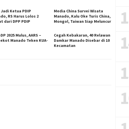
1
n Jadi Ketua PDIP
Media China Survei Wisata
do, RS Harus Lolos 2
Manado, Kalu Oke Turis China,
at dari DPP PDIP
Mongol, Taiwan Siap Meluncur
1
DP 2025 Mulus, AARS –
Cegah Kebakaran, 40 Relawan
ekot Manado Teken KUA-
Damkar Manado Disebar di 10
S
Kecamatan
1
1
1