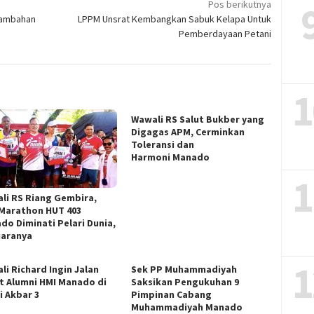
Pos berikutnya
tambahan
LPPM Unsrat Kembangkan Sabuk Kelapa Untuk
Pemberdayaan Petani
1
Wawali RS Salut Bukber yang
Digagas APM, Cerminkan
Toleransi dan
Harmoni Manado
1
li RS Riang Gembira,
 Marathon HUT 403
do Diminati Pelari Dunia,
Juaranya
1
li Richard Ingin Jalan
Sek PP Muhammadiyah
t Alumni HMI Manado di
Saksikan Pengukuhan 9
i Akbar 3
Pimpinan Cabang
Muhammadiyah Manado