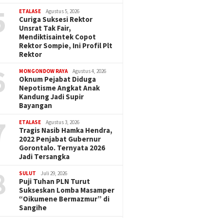
5
ETALASE
Agustus 5, 2026
Curiga Suksesi Rektor
Unsrat Tak Fair,
Mendiktisaintek Copot
Rektor Sompie, Ini Profil Plt
Rektor
6
MONGONDOW RAYA
Agustus 4, 2026
Oknum Pejabat Diduga
Nepotisme Angkat Anak
Kandung Jadi Supir
Bayangan
7
ETALASE
Agustus 3, 2026
Tragis Nasib Hamka Hendra,
2022 Penjabat Gubernur
Gorontalo. Ternyata 2026
Jadi Tersangka
8
SULUT
Juli 29, 2026
Puji Tuhan PLN Turut
Sukseskan Lomba Masamper
“Oikumene Bermazmur” di
Sangihe