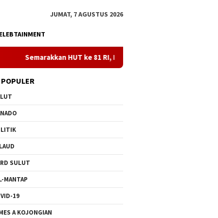
JUMAT, 7 AGUSTUS 2026
ELEBTAINMENT
 HUT ke 81 RI, PLN Dorong Digitalisasi Pendidikan di SMPN1 Pal
 POPULER
ULUT
ANADO
LITIK
LAUD
RD SULUT
L-MANTAP
VID-19
MES A KOJONGIAN