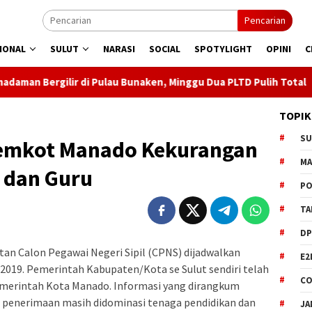
Pencarian
IONAL
SULUT
NARASI
SOCIAL
SPOTYLIGHT
OPINI
C
 Pulau Bunaken, Minggu Dua PLTD Pulih Total
Semarakkan
TOPIK
S
mkot Manado Kekurangan
M
 dan Guru
PO
TA
DP
n Calon Pegawai Negeri Sipil (CPNS) dijadwalkan
E2
2019. Pemerintah Kabupaten/Kota se Sulut sendiri telah
CO
Pemerintah Kota Manado. Informasi yang dirangkum
i penerimaan masih didominasi tenaga pendidikan dan
JA