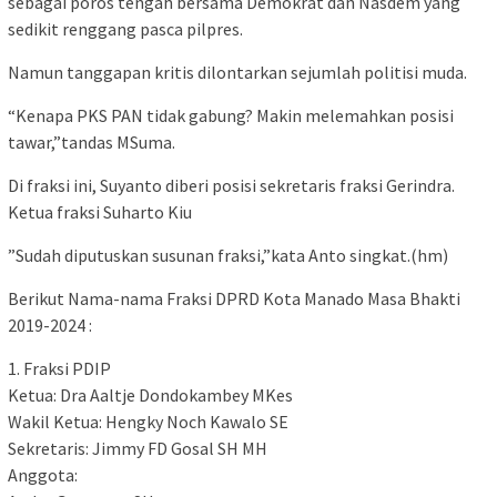
sebagai poros tengah bersama Demokrat dan Nasdem yang
sedikit renggang pasca pilpres.
Namun tanggapan kritis dilontarkan sejumlah politisi muda.
“Kenapa PKS PAN tidak gabung? Makin melemahkan posisi
tawar,”tandas MSuma.
Di fraksi ini, Suyanto diberi posisi sekretaris fraksi Gerindra.
Ketua fraksi Suharto Kiu
”Sudah diputuskan susunan fraksi,”kata Anto singkat.(hm)
Berikut Nama-nama Fraksi DPRD Kota Manado Masa Bhakti
2019-2024 :
1. Fraksi PDIP
Ketua: Dra Aaltje Dondokambey MKes
Wakil Ketua: Hengky Noch Kawalo SE
Sekretaris: Jimmy FD Gosal SH MH
Anggota: