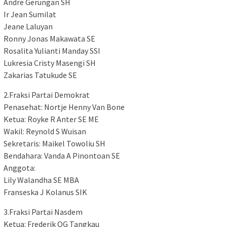
Andre Gerungan SH
Ir Jean Sumilat
Jeane Laluyan
Ronny Jonas Makawata SE
Rosalita Yulianti Manday SSI
Lukresia Cristy Masengi SH
Zakarias Tatukude SE
2.Fraksi Partai Demokrat
Penasehat: Nortje Henny Van Bone
Ketua: Royke R Anter SE ME
Wakil: Reynold S Wuisan
Sekretaris: Maikel Towoliu SH
Bendahara: Vanda A Pinontoan SE
Anggota:
Lily Walandha SE MBA
Franseska J Kolanus SIK
3.Fraksi Partai Nasdem
Ketua: Frederik OG Tangkau