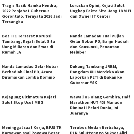
Tragis Nasib Hamka Hendra,
Luruskan Opini, Kejati Sulut
2022 Penjabat Gubernur
Ungkap Fakta Sita Uang 18 M EL
Gorontalo. Ternyata 2026 Jadi
dan Owner IT Center
Tersangka
Bos ITC Terseret Korupsi
Nanda Lamadau Tuai Pujian
Tambang, Kejati Sulut Sita
Gelar Nobar PD, Banjir Hadiah
Uang Miliaran dan Emas di
dan Konsumsi, Penonton
Rumah JA
Meluber
Nanda Lamadau Gelar Nobar
Dukung Tambang JRBM,
Berhadiah Final PD, Acara
Pangdam XIII Merdeka akan
Diramaikan Lomba Domino
Laporkan PETI di Bakan ke
Gubernur YSK
Kejagung Ultimatum Kejati
Wawali RS Riang Gembira, Half
Sulut Stop Usut MBG
Marathon HUT 403 Manado
Diminati Pelari Dunia, Ini
Juaranya
Meninggal saat Kerja, BPJS TK
Terobos Medan Berbahaya,
Karyawan asal Poyowa Besar
PLN Suluttenggo Sukses Aliri