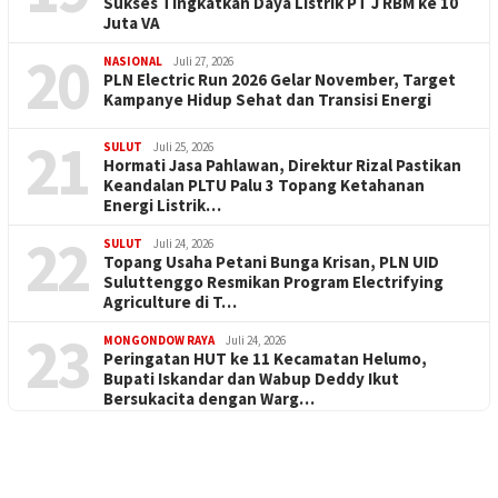
Sukses Tingkatkan Daya Listrik PT J RBM ke 10
Juta VA
20
NASIONAL
Juli 27, 2026
PLN Electric Run 2026 Gelar November, Target
Kampanye Hidup Sehat dan Transisi Energi
21
SULUT
Juli 25, 2026
Hormati Jasa Pahlawan, Direktur Rizal Pastikan
Keandalan PLTU Palu 3 Topang Ketahanan
Energi Listrik…
22
SULUT
Juli 24, 2026
Topang Usaha Petani Bunga Krisan, PLN UID
Suluttenggo Resmikan Program Electrifying
Agriculture di T…
23
MONGONDOW RAYA
Juli 24, 2026
Peringatan HUT ke 11 Kecamatan Helumo,
Bupati Iskandar dan Wabup Deddy Ikut
Bersukacita dengan Warg…