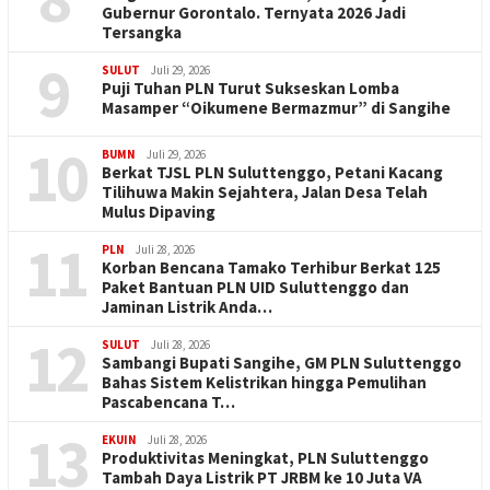
Gubernur Gorontalo. Ternyata 2026 Jadi
Tersangka
9
SULUT
Juli 29, 2026
Puji Tuhan PLN Turut Sukseskan Lomba
Masamper “Oikumene Bermazmur” di Sangihe
10
BUMN
Juli 29, 2026
Berkat TJSL PLN Suluttenggo, Petani Kacang
Tilihuwa Makin Sejahtera, Jalan Desa Telah
Mulus Dipaving
11
PLN
Juli 28, 2026
Korban Bencana Tamako Terhibur Berkat 125
Paket Bantuan PLN UID Suluttenggo dan
Jaminan Listrik Anda…
12
SULUT
Juli 28, 2026
Sambangi Bupati Sangihe, GM PLN Suluttenggo
Bahas Sistem Kelistrikan hingga Pemulihan
Pascabencana T…
13
EKUIN
Juli 28, 2026
Produktivitas Meningkat, PLN Suluttenggo
Tambah Daya Listrik PT JRBM ke 10 Juta VA