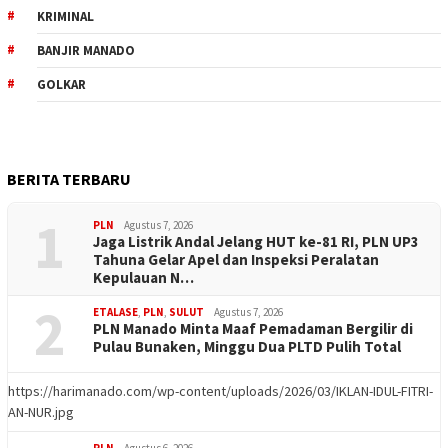
KRIMINAL
BANJIR MANADO
GOLKAR
BERITA TERBARU
1
PLN
Agustus 7, 2026
Jaga Listrik Andal Jelang HUT ke-81 RI, PLN UP3
Tahuna Gelar Apel dan Inspeksi Peralatan
Kepulauan N…
2
ETALASE
,
PLN
,
SULUT
Agustus 7, 2026
PLN Manado Minta Maaf Pemadaman Bergilir di
Pulau Bunaken, Minggu Dua PLTD Pulih Total
https://harimanado.com/wp-content/uploads/2026/03/IKLAN-IDUL-FITRI-
AN-NUR.jpg
PLN
Agustus 6, 2026