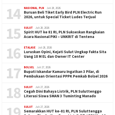
14
NASIONAL
,
PLN
Juli 28, 2026
Buruan Beli Tiket Early Bird PLN Electric Run
2026, untuk Special Ticket Ludes Terjual
15
SULUT
Juli 28, 2026
Spirit HUT ke 81 RI, PLN Sukseskan Rangkaian
Acara Nasional PIKI – UNKRIT di Tentena
16
ETALASE
Juli 28, 2026
Luruskan Opini, Kejati Sulut Ungkap Fakta Sita
Uang 18 M EL dan Owner IT Center
17
BOLSEL
Juli 27, 2026
Bupati Iskandar Kamaru Ingatkan 3 Pilar, di
Pembukaan Orientasi PPPK Pemkab Bolsel 2026
18
SULUT
Juli 27, 2026
Cegah Dini Bahaya Listrik, PLN Suluttenggo
Literasi Siswa SMAN 3 Tuminting Manado
19
SULUT
Juli 27, 2026
Semarakkan HUT ke-81 RI, PLN Suluttenggo