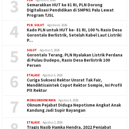
3
Semarakkan HUT ke 81 RI, PLN Dorong
Digitalisasi Pendidikan di SMPN1 Palu Lewat
Program TJSL
4
PLN
,
SULUT
Agustus 6, 2026
Kado PLN untuk HUT ke- 81 RI, 100 % Rasio Desa
Gorontalo Berlistrik, Setelah Kabel Laut Listriki
P…
5
SULUT
Agustus 5, 2026
Gorontalo Terang. PLN Nyalakan Listrik Perdana
di Pulau Dudepo, Rasio Desa Berlistrik 100
Persen
6
ETALASE
Agustus 5, 2026
Curiga Suksesi Rektor Unsrat Tak Fair,
Mendiktisaintek Copot Rektor Sompie, Ini Profil
Plt Rektor
7
MONGONDOW RAYA
Agustus 4, 2026
Oknum Pejabat Diduga Nepotisme Angkat Anak
Kandung Jadi Supir Bayangan
8
ETALASE
Agustus 3, 2026
Tragis Nasib Hamka Hendra, 2022 Penjabat