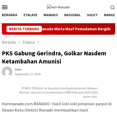
Loncat
Menu
ke
Mobile
konten
BERANDA
ETALASE
MANADO
NASIONAL
SULUT
NARASI
PLN Manado Minta Maaf Pemadaman Bergilir di Pulau Bunake
BERITA TERBARU
Beranda
Etalase
PKS Gabung Gerindra, Golkar Nasdem
Ketambahan Amunisi
Ham
September 17, 2019
POROS TENGAH: dr Suyanto Yusuf (paling kanan) Ridwan
Marlian (dua kiri) usai pelantikan DPRD Manado 2019-2024
bulan lalu.
Harimanado.com.MANADO- Hasil lobi lobi pimpinan parpol di
Dewan Kota (Dekot) Manado membuahkan hasil.