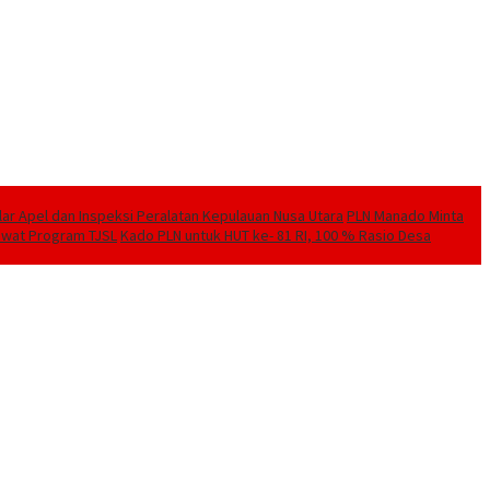
elar Apel dan Inspeksi Peralatan Kepulauan Nusa Utara
PLN Manado Minta
Lewat Program TJSL
Kado PLN untuk HUT ke- 81 RI, 100 % Rasio Desa