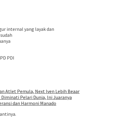
r internal yang layak dan
 sudah
uanya
DPD PDI
 Atlet Pemula, Next Iven Lebih Beaar
iminati Pelari Dunia, Ini Juaranya
leransi dan Harmoni Manado
antinya.