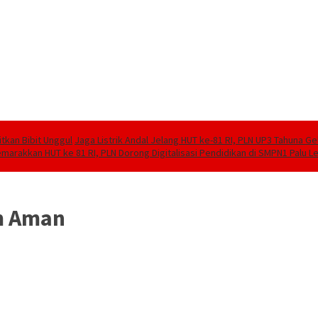
tkan Bibit Unggul
Jaga Listrik Andal Jelang HUT ke-81 RI, PLN UP3 Tahuna G
marakkan HUT ke 81 RI, PLN Dorong Digitalisasi Pendidikan di SMPN1 Palu 
m Aman