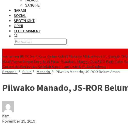
TALAUD
SANGIHE
NARASI
SOCIAL
SPOTYLIGHT
OPINI
CELEBTAINMENT
BERITA TERBARU
Turnamen BU FC ke 4 Kata Ketua Askot Manado Makin Inovatif, Banyak Orbi
Maaf Pemadaman Bergilir di Pulau Bunaken, Minggu Dua PLTD Pulih Total
Se
Gorontalo Berlistrik, Setelah Kabel Laut Listriki Pulau Dudepo
Beranda
Sulut
Manado
Pilwako Manado, JS-ROR Belum Aman
Pilwako Manado, JS-ROR Belu
ham
November 29, 2019