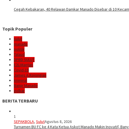
Cegah Kebakaran, 40 Relawan Damkar Manado Disebar di 10 Keca
Topik Populer
sulut
manado
politik
Talaud
DPRD SULUT
E2L-Mantap
Covid-19
James A Kojongian
kriminal
Banjir Manado
golkar
BERITA TERBARU
1
SEPAKBOLA
,
Sulut
Agustus 8, 2026
Turnamen BU FC ke 4 Kata Ketua Askot Manado Makin Inovatif, Bany