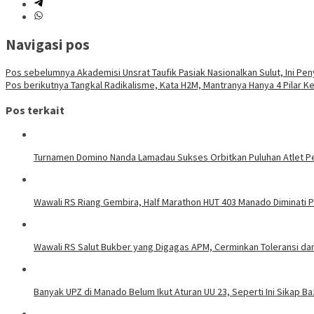
Navigasi pos
Pos sebelumnya
Akademisi Unsrat Taufik Pasiak Nasionalkan Sulut, Ini P
Pos berikutnya
Tangkal Radikalisme, Kata H2M, Mantranya Hanya 4 Pilar 
Pos terkait
Turnamen Domino Nanda Lamadau Sukses Orbitkan Puluhan Atlet Pe
Wawali RS Riang Gembira, Half Marathon HUT 403 Manado Diminati Pel
Wawali RS Salut Bukber yang Digagas APM, Cerminkan Toleransi d
Banyak UPZ di Manado Belum Ikut Aturan UU 23, Seperti Ini Sikap 