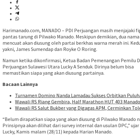
Harimanado.com, MANADO – PDI Perjuangan masih menjajaki figu
pantas tarung di Pilwako Manado. Meskipun demikian, dua nama
mencuat akan diusung oleh partai berkhas warna merah ini. Ked
yakni, James Sumendap dan Royke O Roring.
Namun ketika dikonfirmasi, Ketua Badan Pemenangan Pemilu 
Perjuangan Sulawesi Utara Lucky A Senduk. Dirinya belum bisa
memastikan siapa yang akan diusung partainya.
Bacaan Lainnya
Turnamen Domino Nanda Lamadau Sukses Orbitkan Puluhan
Wawali RS Riang Gembira, Half Marathon HUT 403 Manado D
Wawali RS Salut Bukber yang Digagas APM, Cerminkan To
“Belum dirapatkan siapa yang akan diusung di Pilwako Manado n
Prinsipnya akan dilihat dari survey internal dan usulan DPC,” ujar
Lucky, Kamis malam (28/11) kepada Harian Manado.