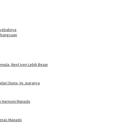
enyebabnya
Kebangsaan
mula, Next Iven Lebih Beaar
ari Dunia, Ini Juaranya
an Harmoni Manado
Baznas Manado