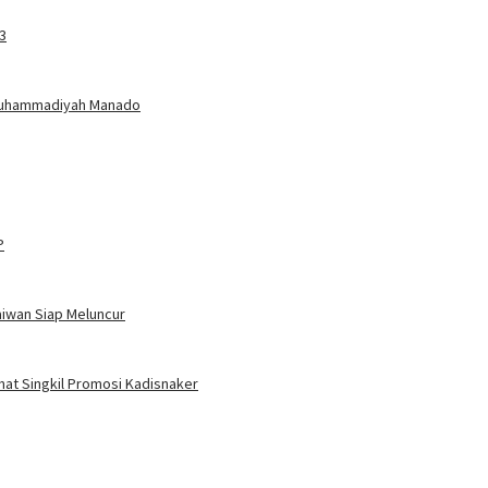
3
Muhammadiyah Manado
P
aiwan Siap Meluncur
amat Singkil Promosi Kadisnaker