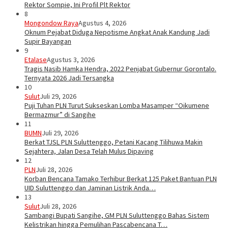
Rektor Sompie, Ini Profil Plt Rektor
8
Mongondow Raya
Agustus 4, 2026
Oknum Pejabat Diduga Nepotisme Angkat Anak Kandung Jadi
Supir Bayangan
9
Etalase
Agustus 3, 2026
Tragis Nasib Hamka Hendra, 2022 Penjabat Gubernur Gorontalo.
Ternyata 2026 Jadi Tersangka
10
Sulut
Juli 29, 2026
Puji Tuhan PLN Turut Sukseskan Lomba Masamper “Oikumene
Bermazmur” di Sangihe
11
BUMN
Juli 29, 2026
Berkat TJSL PLN Suluttenggo, Petani Kacang Tilihuwa Makin
Sejahtera, Jalan Desa Telah Mulus Dipaving
12
PLN
Juli 28, 2026
Korban Bencana Tamako Terhibur Berkat 125 Paket Bantuan PLN
UID Suluttenggo dan Jaminan Listrik Anda…
13
Sulut
Juli 28, 2026
Sambangi Bupati Sangihe, GM PLN Suluttenggo Bahas Sistem
Kelistrikan hingga Pemulihan Pascabencana T…