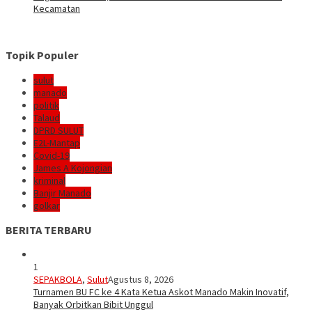
Kecamatan
Topik Populer
sulut
manado
politik
Talaud
DPRD SULUT
E2L-Mantap
Covid-19
James A Kojongian
kriminal
Banjir Manado
golkar
BERITA TERBARU
1
SEPAKBOLA
,
Sulut
Agustus 8, 2026
Turnamen BU FC ke 4 Kata Ketua Askot Manado Makin Inovatif,
Banyak Orbitkan Bibit Unggul