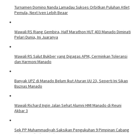
Turnamen Domino Nanda Lamadau Sukses Orbitkan Puluhan Atlet
Pemula, Next Iven Lebih Beaar
Wawali RS Riang Gembira, Half Marathon HUT 403 Manado Diminati
Pelari Dunia, Ini Juaranya
Wawali RS Salut Bukber yang Digagas APM, Cerminkan Toleransi
dan Harmoni Manado
Banyak UPZ di Manado Belum Ikut Aturan UU 23, Seperti Ini Sikap
Baznas Manado
Wawali Richard Ingin Jalan Sehat Alumni HMI Manado di Reuni
Akbar 3
Sek PP Muhammadiyah Saksikan Pengukuhan 9 Pimpinan Cabang