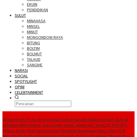
EKUIN
PENDIDIKAN
SULUT
MINAHASA
MINSEL
MINUT
MONGONDOW RAYA
BITUNG
BOLTIM
BOLMUT
TALAUD
SANGIHE
NARASI
SOCIAL
SPOTYLIGHT
OPINI
CELEBTAINMENT
BERITA TERBARU
Turnamen BU FC ke 4 Kata Ketua Askot Manado Makin Inovatif, Banyak
Orbitkan Bibit Unggul
Jaga Listrik Andal Jelang HUT ke-81 RI, PLN UP3
Tahuna Gelar Apel dan Inspeksi Peralatan Kepulauan Nusa Utara
PLN
Manado Minta Maaf Pemadaman Bergilir di Pulau Bunaken, Minggu Dua