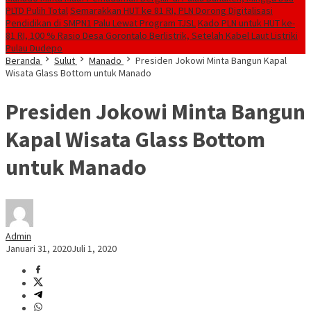
PLTD Pulih Total
Semarakkan HUT ke 81 RI, PLN Dorong Digitalisasi
Pendidikan di SMPN1 Palu Lewat Program TJSL
Kado PLN untuk HUT ke-
81 RI, 100 % Rasio Desa Gorontalo Berlistrik, Setelah Kabel Laut Listriki
Pulau Dudepo
Beranda
Sulut
Manado
Presiden Jokowi Minta Bangun Kapal
Wisata Glass Bottom untuk Manado
Presiden Jokowi Minta Bangun
Kapal Wisata Glass Bottom
untuk Manado
Admin
Januari 31, 2020
Juli 1, 2020