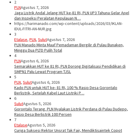
2
PLN
Agustus 7, 2026
Jaga Listrik Andal Jelang HUT ke-81 RI, PLN UP3 Tahuna Gelar Apel
dan Inspeksi Peralatan Kepulauan N…
https://harimanado.com/wp-content/uploads/2026/03/IKLAN-
IDUL-FITRI-AN-NUR.jpg
3
Etalase
,
PLN
,
Sulut
Agustus 7, 2026
PLN Manado Minta Maaf Pemadaman Bergilir di Pulau Bunaken,
Minggu Dua PLTD Pulih Total
4
PLN
Agustus 6, 2026
Semarakkan HUT ke 81 RI, PLN Dorong Digitalisasi Pendidikan di
SMPN1 Palu Lewat Program TJSL
5
PLN
,
Sulut
Agustus 6, 2026
Kado PLN untuk HUT ke- 81 RI, 100 % Rasio Desa Gorontalo
Berlistrik, Setelah Kabel Laut Listriki P…
6
Sulut
Agustus 5, 2026
Gorontalo Terang. PLN Nyalakan Listrik Perdana di Pulau Dudepo,
Rasio Desa Berlistrik 100 Persen
7
Etalase
Agustus 5, 2026
Curiga Suksesi Rektor Unsrat Tak Fair, Mendiktisaintek Copot