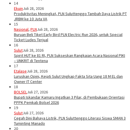
14
Ekuin
Juli 28, 2026
Produktivitas Meningkat, PLN Suluttenggo Tambah Daya Listrik PT
JRBM ke 10 Juta VA
15
Nasional
,
PLN
Juli 28, 2026
Buruan Beli Tiket Early Bird PLN Electric Run 2026, untuk Special
Ticket Ludes Terjual
16
Sulut
Juli 28, 2026
Spirit HUT ke 81 RI, PLN Sukseskan Rangkaian Acara Nasional PIKI
– UNKRIT di Tentena
17
Etalase
Juli 28, 2026
Luruskan Opini, Kejati Sulut Ungkap Fakta Sita Uang 18 M EL dan
Owner IT Center
18
BOLSEL
Juli 27, 2026
Bupati Iskandar Kamaru Ingatkan 3 Pilar, di Pembukaan Orientasi
PPPK Pemkab Bolsel 2026
19
Sulut
Juli 27, 2026
Cegah Dini Bahaya Listrik, PLN Suluttenggo Literasi Siswa SMAN 3
Tuminting Manado
20