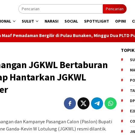
Pencarian
IONAL
SULUT
NARASI
SOCIAL
SPOTYLIGHT
OPINI
C
ergilir di Pulau Bunaken, Minggu Dua PLTD Pulih Total
TOPIK
S
nangan JGKWL Bertaburan
M
iap Hantarkan JGKWL
PO
er
TA
DP
E2
ngan dan Kampanye Pasangan Calon (Paslon) Bupati
CO
ne Ganda-Kevin W Lotulung (JGKWL) resmi dilantik.
JA