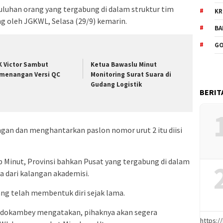
uluhan orang yang tergabung di dalam struktur tim
KR
g oleh JGKWL, Selasa (29/9) kemarin.
BA
GO
K Victor Sambut
Ketua Bawaslu Minut
menangan Versi QC
Monitoring Surat Suara di
Gudang Logistik
BERIT
an dan menghantarkan paslon nomor urut 2 itu diisi
Minut, Provinsi bahkan Pusat yang tergabung di dalam
 dari kalangan akademisi.
yang telah membentuk diri sejak lama.
dokambey mengatakan, pihaknya akan segera
https: