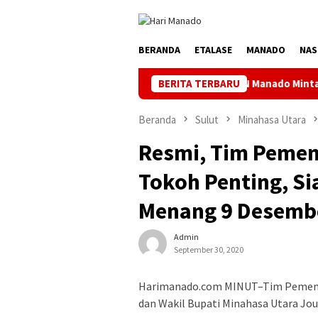
Loncat
ke
konten
BERANDA
ETALASE
MANADO
NAS
PLN Manado Minta Maaf Pemadaman B
BERITA TERBARU
Beranda
Sulut
Minahasa Utara
Resmi, Tim Peme
Tokoh Penting, S
Menang 9 Desemb
Admin
September 30, 2020
Harimanado.com MINUT–Tim Pemena
dan Wakil Bupati Minahasa Utara Jou