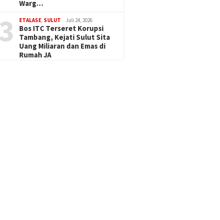
Warg…
3
ETALASE
,
SULUT
Juli 24, 2026
Bos ITC Terseret Korupsi
Tambang, Kejati Sulut Sita
Uang Miliaran dan Emas di
Rumah JA