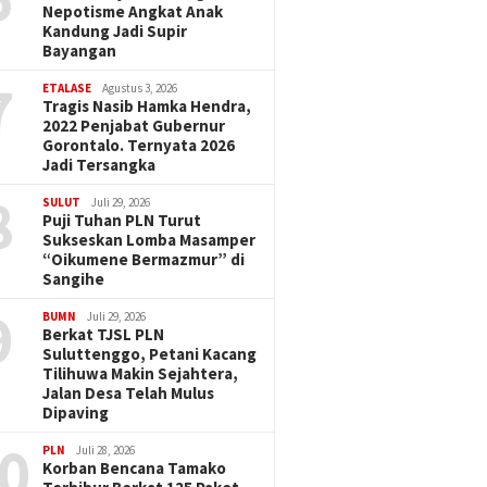
Nepotisme Angkat Anak
Kandung Jadi Supir
Bayangan
7
ETALASE
Agustus 3, 2026
Tragis Nasib Hamka Hendra,
2022 Penjabat Gubernur
Gorontalo. Ternyata 2026
Jadi Tersangka
8
SULUT
Juli 29, 2026
Puji Tuhan PLN Turut
Sukseskan Lomba Masamper
“Oikumene Bermazmur” di
Sangihe
9
BUMN
Juli 29, 2026
Berkat TJSL PLN
Suluttenggo, Petani Kacang
Tilihuwa Makin Sejahtera,
Jalan Desa Telah Mulus
Dipaving
0
PLN
Juli 28, 2026
Korban Bencana Tamako