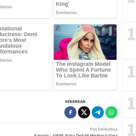
1
1
1
SEBARKAN
1
Pos berikutnya
Kapojos : JGKWL Putra Terbaik Minahasa Utara