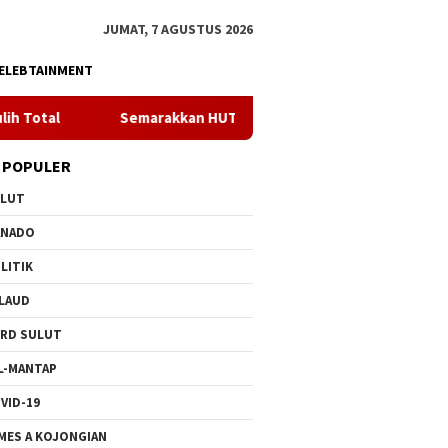
JUMAT, 7 AGUSTUS 2026
ELEBTAINMENT
Semarakkan HUT ke 81 RI, PLN Dorong Digitalisasi Pendidikan d
 POPULER
ULUT
ANADO
LITIK
LAUD
RD SULUT
L-MANTAP
VID-19
MES A KOJONGIAN