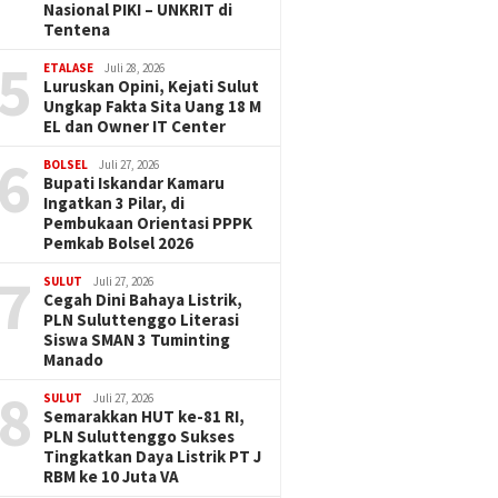
Nasional PIKI – UNKRIT di
Tentena
5
ETALASE
Juli 28, 2026
Luruskan Opini, Kejati Sulut
Ungkap Fakta Sita Uang 18 M
EL dan Owner IT Center
6
BOLSEL
Juli 27, 2026
Bupati Iskandar Kamaru
Ingatkan 3 Pilar, di
Pembukaan Orientasi PPPK
Pemkab Bolsel 2026
7
SULUT
Juli 27, 2026
Cegah Dini Bahaya Listrik,
PLN Suluttenggo Literasi
Siswa SMAN 3 Tuminting
Manado
8
SULUT
Juli 27, 2026
Semarakkan HUT ke-81 RI,
PLN Suluttenggo Sukses
Tingkatkan Daya Listrik PT J
RBM ke 10 Juta VA