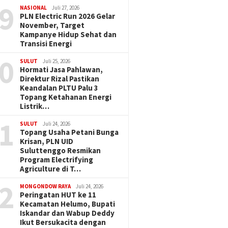
9
NASIONAL
Juli 27, 2026
PLN Electric Run 2026 Gelar
November, Target
Kampanye Hidup Sehat dan
Transisi Energi
0
SULUT
Juli 25, 2026
Hormati Jasa Pahlawan,
Direktur Rizal Pastikan
Keandalan PLTU Palu 3
Topang Ketahanan Energi
Listrik…
1
SULUT
Juli 24, 2026
Topang Usaha Petani Bunga
Krisan, PLN UID
Suluttenggo Resmikan
Program Electrifying
Agriculture di T…
2
MONGONDOW RAYA
Juli 24, 2026
Peringatan HUT ke 11
Kecamatan Helumo, Bupati
Iskandar dan Wabup Deddy
Ikut Bersukacita dengan