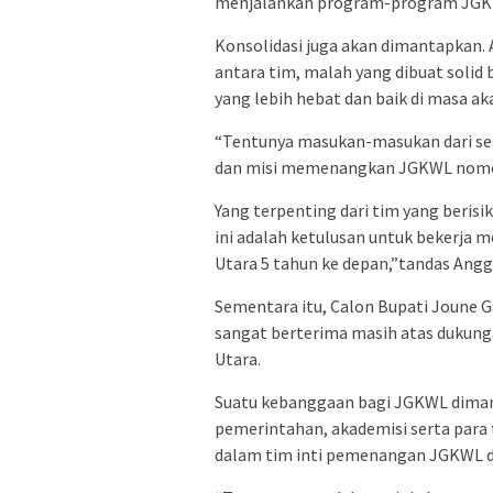
menjalankan program-program JGKW
Konsolidasi juga akan dimantapkan. A
antara tim, malah yang dibuat solid
yang lebih hebat dan baik di masa ak
“Tentunya masukan-masukan dari seg
dan misi memenangkan JGKWL nomor u
Yang terpenting dari tim yang berisi
ini adalah ketulusan untuk bekerj
Utara 5 tahun ke depan,”tandas Angg
Sementara itu, Calon Bupati Joune 
sangat berterima masih atas dukung
Utara.
Suatu kebanggaan bagi JGKWL diman
pemerintahan, akademisi serta para 
dalam tim inti pemenangan JGKWL d