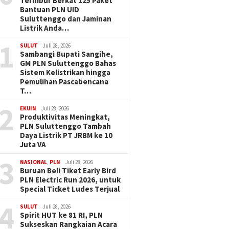
Terhibur Berkat 125 Paket
Bantuan PLN UID
Suluttenggo dan Jaminan
Listrik Anda…
1
SULUT
Juli 28, 2026
Sambangi Bupati Sangihe,
GM PLN Suluttenggo Bahas
Sistem Kelistrikan hingga
Pemulihan Pascabencana
T…
2
EKUIN
Juli 28, 2026
Produktivitas Meningkat,
PLN Suluttenggo Tambah
Daya Listrik PT JRBM ke 10
Juta VA
3
NASIONAL
,
PLN
Juli 28, 2026
Buruan Beli Tiket Early Bird
PLN Electric Run 2026, untuk
Special Ticket Ludes Terjual
4
SULUT
Juli 28, 2026
Spirit HUT ke 81 RI, PLN
Sukseskan Rangkaian Acara