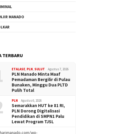
IMINAL
NJIR MANADO
LKAR
A TERBARU
1
ETALASE
,
PLN
,
SULUT
Agustus 7, 2026
PLN Manado Minta Maaf
Pemadaman Bergilir di Pulau
Bunaken, Minggu Dua PLTD
Pulih Total
2
PLN
Agustus 6, 2026
Semarakkan HUT ke 81 RI,
PLN Dorong Digitalisasi
Pendidikan di SMPN1 Palu
Lewat Program TJSL
//harimanado.com/wp-