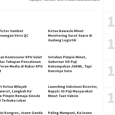
1
Victor Sambut
Ketua Bawaslu Minut
nangan Versi QC
Monitoring Surat Suara di
1
Gudang Logistik
an Komisioner KPU Sulut
Setahun Pimpin Minut,
Ulas Tahapan Pencalonan
Gubernur OD Puji
1
Peran Media di Rakor KPU
Kekompakan JGKWL, Tapi
t
Kuncinya Satu
t Ketua Wilayah
Launching Vaksinasi Booster,
1
werot, Langkah Ka’
Bupati JG Puji Masyarakat
e Pimpin Remaja Sinode
Minut Taat Vaksin
 Terbuka Lebar
lui Kongres, Joune Ganda
Paling Mumpuni, Ka’Joune