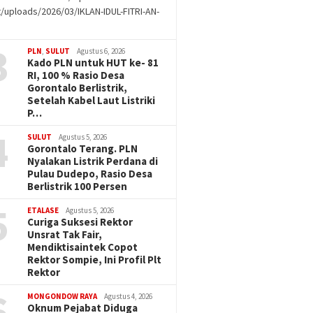
/uploads/2026/03/IKLAN-IDUL-FITRI-AN-
g
3
PLN
,
SULUT
Agustus 6, 2026
Kado PLN untuk HUT ke- 81
RI, 100 % Rasio Desa
Gorontalo Berlistrik,
Setelah Kabel Laut Listriki
P…
4
SULUT
Agustus 5, 2026
Gorontalo Terang. PLN
Nyalakan Listrik Perdana di
Pulau Dudepo, Rasio Desa
Berlistrik 100 Persen
5
ETALASE
Agustus 5, 2026
Curiga Suksesi Rektor
Unsrat Tak Fair,
Mendiktisaintek Copot
Rektor Sompie, Ini Profil Plt
Rektor
6
MONGONDOW RAYA
Agustus 4, 2026
Oknum Pejabat Diduga