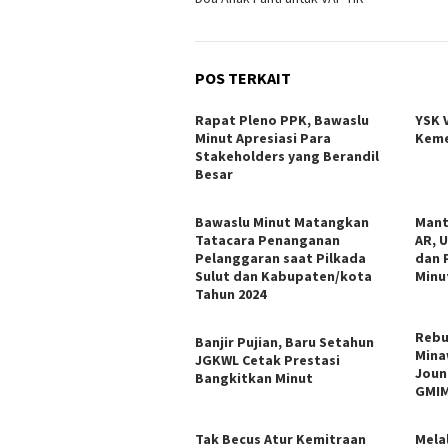
pos
POS TERKAIT
Rapat Pleno PPK, Bawaslu
YSK 
Minut Apresiasi Para
Keme
Stakeholders yang Berandil
Besar
Bawaslu Minut Matangkan
Mant
Tatacara Penanganan
AR, 
Pelanggaran saat Pilkada
dan 
Sulut dan Kabupaten/kota
Minu
Tahun 2024
Rebu
Banjir Pujian, Baru Setahun
Mina
JGKWL Cetak Prestasi
Joun
Bangkitkan Minut
GMIM
Tak Becus Atur Kemitraan
Mela