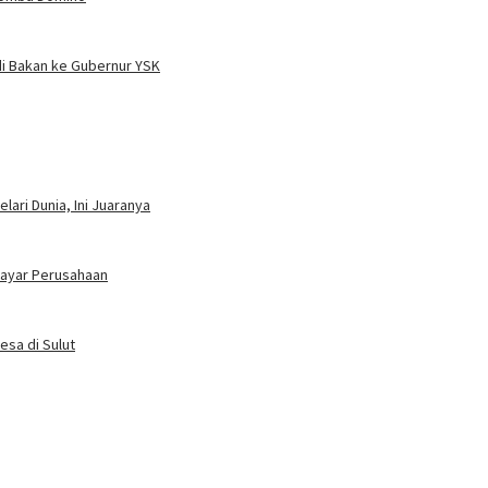
i Bakan ke Gubernur YSK
ari Dunia, Ini Juaranya
bayar Perusahaan
esa di Sulut