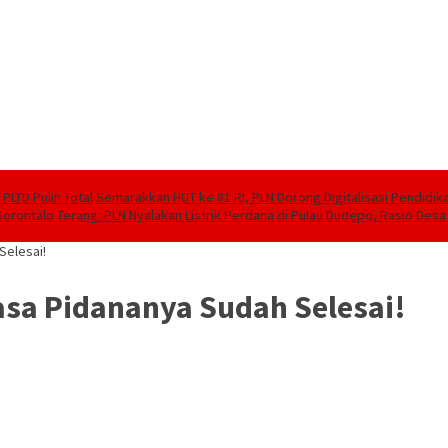
PLTD Pulih Total
Semarakkan HUT ke 81 RI, PLN Dorong Digitalisasi Pendidi
Gorontalo Terang. PLN Nyalakan Listrik Perdana di Pulau Dudepo, Rasio Desa 
Selesai!
asa Pidananya Sudah Selesai!