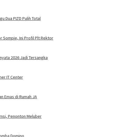
u Dua PLTD Pulih Total
 Sompie, Ini Profil Plt Rektor
nyata 2026 Jadi Tersangka
ner IT Center
dan Emas di Rumah JA
umsi, Penonton Meluber
 Lomba Domino