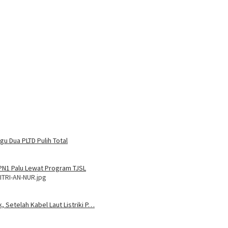
u Dua PLTD Pulih Total
MPN1 Palu Lewat Program TJSL
ITRI-AN-NUR.jpg
, Setelah Kabel Laut Listriki P…