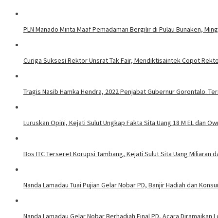
PLN Manado Minta Maaf Pemadaman Bergilir di Pulau Bunaken, Mingg
Curiga Suksesi Rektor Unsrat Tak Fair, Mendiktisaintek Copot Rektor
Tragis Nasib Hamka Hendra, 2022 Penjabat Gubernur Gorontalo. Ter
Luruskan Opini, Kejati Sulut Ungkap Fakta Sita Uang 18 M EL dan Ow
Bos ITC Terseret Korupsi Tambang, Kejati Sulut Sita Uang Miliaran 
Nanda Lamadau Tuai Pujian Gelar Nobar PD, Banjir Hadiah dan Kons
Nanda Lamadau Gelar Nobar Berhadiah Final PD, Acara Diramaikan