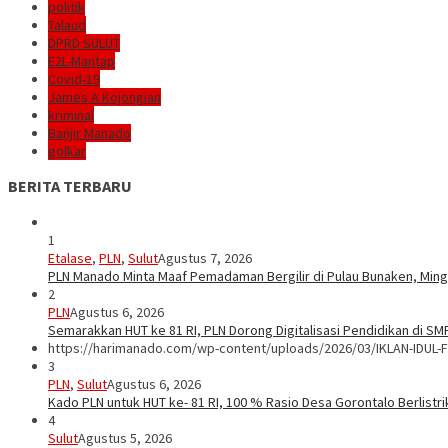
politik
Talaud
DPRD SULUT
E2L-Mantap
Covid-19
James A Kojongian
kriminal
Banjir Manado
golkar
BERITA TERBARU
1
Etalase
,
PLN
,
Sulut
Agustus 7, 2026
PLN Manado Minta Maaf Pemadaman Bergilir di Pulau Bunaken, Mingg
2
PLN
Agustus 6, 2026
Semarakkan HUT ke 81 RI, PLN Dorong Digitalisasi Pendidikan di S
https://harimanado.com/wp-content/uploads/2026/03/IKLAN-IDUL-F
3
PLN
,
Sulut
Agustus 6, 2026
Kado PLN untuk HUT ke- 81 RI, 100 % Rasio Desa Gorontalo Berlistrik
4
Sulut
Agustus 5, 2026