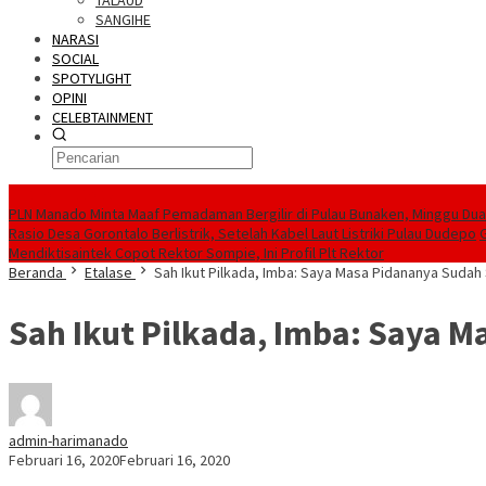
TALAUD
SANGIHE
NARASI
SOCIAL
SPOTYLIGHT
OPINI
CELEBTAINMENT
BERITA TERBARU
PLN Manado Minta Maaf Pemadaman Bergilir di Pulau Bunaken, Minggu Dua 
Rasio Desa Gorontalo Berlistrik, Setelah Kabel Laut Listriki Pulau Dudepo
Mendiktisaintek Copot Rektor Sompie, Ini Profil Plt Rektor
Beranda
Etalase
Sah Ikut Pilkada, Imba: Saya Masa Pidananya Sudah 
Sah Ikut Pilkada, Imba: Saya M
admin-harimanado
Februari 16, 2020
Februari 16, 2020