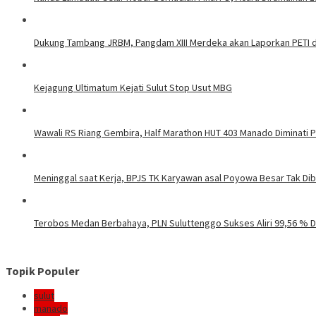
Dukung Tambang JRBM, Pangdam XIII Merdeka akan Laporkan PETI d
Kejagung Ultimatum Kejati Sulut Stop Usut MBG
Wawali RS Riang Gembira, Half Marathon HUT 403 Manado Diminati Pel
Meninggal saat Kerja, BPJS TK Karyawan asal Poyowa Besar Tak Di
Terobos Medan Berbahaya, PLN Suluttenggo Sukses Aliri 99,56 % D
Topik Populer
sulut
manado