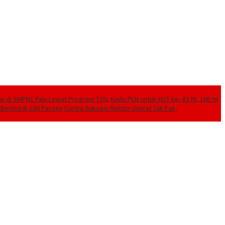
kan di SMPN1 Palu Lewat Program TJSL
Kado PLN untuk HUT ke- 81 RI, 100 %
Berlistrik 100 Persen
Curiga Suksesi Rektor Unsrat Tak Fair,