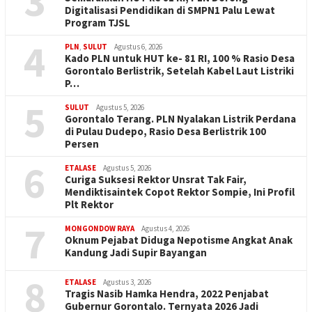
3
Digitalisasi Pendidikan di SMPN1 Palu Lewat
Program TJSL
4
PLN
,
SULUT
Agustus 6, 2026
Kado PLN untuk HUT ke- 81 RI, 100 % Rasio Desa
Gorontalo Berlistrik, Setelah Kabel Laut Listriki
P…
5
SULUT
Agustus 5, 2026
Gorontalo Terang. PLN Nyalakan Listrik Perdana
di Pulau Dudepo, Rasio Desa Berlistrik 100
Persen
6
ETALASE
Agustus 5, 2026
Curiga Suksesi Rektor Unsrat Tak Fair,
Mendiktisaintek Copot Rektor Sompie, Ini Profil
Plt Rektor
7
MONGONDOW RAYA
Agustus 4, 2026
Oknum Pejabat Diduga Nepotisme Angkat Anak
Kandung Jadi Supir Bayangan
8
ETALASE
Agustus 3, 2026
Tragis Nasib Hamka Hendra, 2022 Penjabat
Gubernur Gorontalo. Ternyata 2026 Jadi