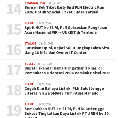
14
NASIONAL
,
PLN
Juli 28, 2026
Buruan Beli Tiket Early Bird PLN Electric Run
2026, untuk Special Ticket Ludes Terjual
15
SULUT
Juli 28, 2026
Spirit HUT ke 81 RI, PLN Sukseskan Rangkaian
Acara Nasional PIKI – UNKRIT di Tentena
16
ETALASE
Juli 28, 2026
Luruskan Opini, Kejati Sulut Ungkap Fakta Sita
Uang 18 M EL dan Owner IT Center
17
BOLSEL
Juli 27, 2026
Bupati Iskandar Kamaru Ingatkan 3 Pilar, di
Pembukaan Orientasi PPPK Pemkab Bolsel 2026
18
SULUT
Juli 27, 2026
Cegah Dini Bahaya Listrik, PLN Suluttenggo
Literasi Siswa SMAN 3 Tuminting Manado
19
SULUT
Juli 27, 2026
Semarakkan HUT ke-81 RI, PLN Suluttenggo
Sukses Tingkatkan Daya Listrik PT J RBM ke 10