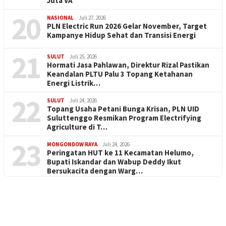
Juta VA
20
NASIONAL
Juli 27, 2026
PLN Electric Run 2026 Gelar November, Target
Kampanye Hidup Sehat dan Transisi Energi
21
SULUT
Juli 25, 2026
Hormati Jasa Pahlawan, Direktur Rizal Pastikan
Keandalan PLTU Palu 3 Topang Ketahanan
Energi Listrik…
22
SULUT
Juli 24, 2026
Topang Usaha Petani Bunga Krisan, PLN UID
Suluttenggo Resmikan Program Electrifying
Agriculture di T…
23
MONGONDOW RAYA
Juli 24, 2026
Peringatan HUT ke 11 Kecamatan Helumo,
Bupati Iskandar dan Wabup Deddy Ikut
Bersukacita dengan Warg…