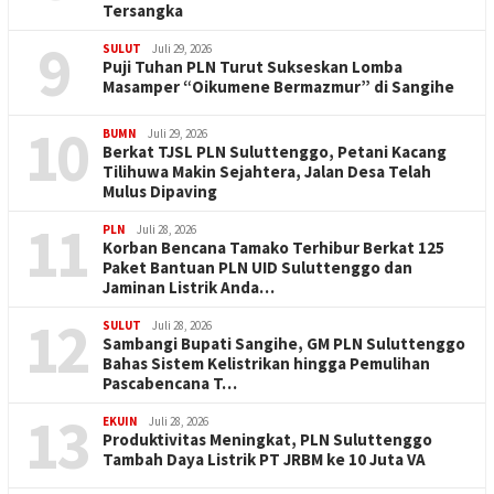
Tersangka
9
SULUT
Juli 29, 2026
Puji Tuhan PLN Turut Sukseskan Lomba
Masamper “Oikumene Bermazmur” di Sangihe
10
BUMN
Juli 29, 2026
Berkat TJSL PLN Suluttenggo, Petani Kacang
Tilihuwa Makin Sejahtera, Jalan Desa Telah
Mulus Dipaving
11
PLN
Juli 28, 2026
Korban Bencana Tamako Terhibur Berkat 125
Paket Bantuan PLN UID Suluttenggo dan
Jaminan Listrik Anda…
12
SULUT
Juli 28, 2026
Sambangi Bupati Sangihe, GM PLN Suluttenggo
Bahas Sistem Kelistrikan hingga Pemulihan
Pascabencana T…
13
EKUIN
Juli 28, 2026
Produktivitas Meningkat, PLN Suluttenggo
Tambah Daya Listrik PT JRBM ke 10 Juta VA