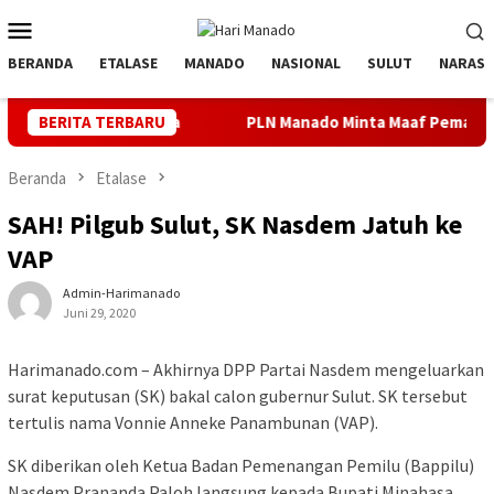
Loncat
Menu
ke
Mobile
konten
BERANDA
ETALASE
MANADO
NASIONAL
SULUT
NARASI
 Utara
BERITA TERBARU
PLN Manado Minta Maaf Pemadaman Bergilir di Pul
Beranda
Etalase
SAH! Pilgub Sulut, SK Nasdem Jatuh ke
VAP
Admin-Harimanado
Juni 29, 2020
Harimanado.com – Akhirnya DPP Partai Nasdem mengeluarkan
surat keputusan (SK) bakal calon gubernur Sulut. SK tersebut
tertulis nama Vonnie Anneke Panambunan (VAP).
SK diberikan oleh Ketua Badan Pemenangan Pemilu (Bappilu)
Nasdem Prananda Paloh langsung kepada Bupati Minahasa