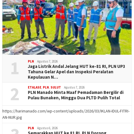
1
PLN
Agustus 7, 2026
Jaga Listrik Andal Jelang HUT ke-81 RI, PLN UP3
Tahuna Gelar Apel dan Inspeksi Peralatan
Kepulauan N…
2
ETALASE
,
PLN
,
SULUT
Agustus 7, 2026
PLN Manado Minta Maaf Pemadaman Bergilir di
Pulau Bunaken, Minggu Dua PLTD Pulih Total
https://harimanado.com/wp-content/uploads/2026/03/IKLAN-IDUL-FITRI-
AN-NUR.jpg
PLN
Agustus 6, 2026
Semarakkan HUT ke 81 RI, PLN Dorong