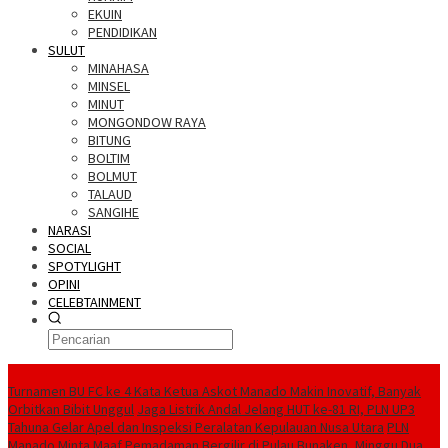
EKUIN
PENDIDIKAN
SULUT
MINAHASA
MINSEL
MINUT
MONGONDOW RAYA
BITUNG
BOLTIM
BOLMUT
TALAUD
SANGIHE
NARASI
SOCIAL
SPOTYLIGHT
OPINI
CELEBTAINMENT
BERITA TERBARU
Turnamen BU FC ke 4 Kata Ketua Askot Manado Makin Inovatif, Banyak
Orbitkan Bibit Unggul
Jaga Listrik Andal Jelang HUT ke-81 RI, PLN UP3
Tahuna Gelar Apel dan Inspeksi Peralatan Kepulauan Nusa Utara
PLN
Manado Minta Maaf Pemadaman Bergilir di Pulau Bunaken, Minggu Dua