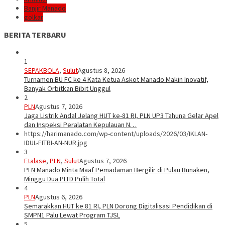
Banjir Manado
golkar
BERITA TERBARU
1
SEPAKBOLA
,
Sulut
Agustus 8, 2026
Turnamen BU FC ke 4 Kata Ketua Askot Manado Makin Inovatif,
Banyak Orbitkan Bibit Unggul
2
PLN
Agustus 7, 2026
Jaga Listrik Andal Jelang HUT ke-81 RI, PLN UP3 Tahuna Gelar Apel
dan Inspeksi Peralatan Kepulauan N…
https://harimanado.com/wp-content/uploads/2026/03/IKLAN-
IDUL-FITRI-AN-NUR.jpg
3
Etalase
,
PLN
,
Sulut
Agustus 7, 2026
PLN Manado Minta Maaf Pemadaman Bergilir di Pulau Bunaken,
Minggu Dua PLTD Pulih Total
4
PLN
Agustus 6, 2026
Semarakkan HUT ke 81 RI, PLN Dorong Digitalisasi Pendidikan di
SMPN1 Palu Lewat Program TJSL
5