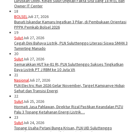
Luruskan Opini, Kejati Sulut Ungkap Fakta Sita Uang 18 M EL dan
Owner IT Center
18
BOLSEL
Juli 27, 2026
Bupati Iskandar Kamaru Ingatkan 3 Pilar, di Pembukaan Orientasi
PPPK Pemkab Bolsel 2026
19
Sulut
Juli 27, 2026
Cegah Dini Bahaya Listrik, PLN Suluttenggo Literasi Siswa SMAN 3
Tuminting Manado
20
Sulut
Juli 27, 2026
Semarakkan HUT ke-81 RI, PLN Suluttenggo Sukses Tingkatkan
Daya Listrik PT J RBM ke 10 Juta VA
21
Nasional
Juli 27, 2026
PLN Electric Run 2026 Gelar November, Target Kampanye Hidup
Sehat dan Transisi Energi
22
Sulut
Juli 25, 2026
Hormati Jasa Pahlawan, Direktur Rizal Pastikan Keandalan PLTU
Palu 3 Topang Ketahanan Energi Listrik…
23
Sulut
Juli 24, 2026
Topang Usaha Petani Bunga Krisan, PLN UID Suluttenggo