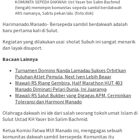
KOMUNITA SEPEDA DAKWAH: Ust Yaser bin Salim Bachmid
(tengah) memimpin komunitas sepeda sambil berdakwah
ARS namanya, Sabtu pekan lalu. (foto:dok)
Harimanado.Manado- Bersepeda sambil berdakwah adalah
baru pertama kali di Sulut.
Kegiatan yang dilakukan usai sholat Subuh ini sangat menarik
dan layak disuport.
Bacaan Lainnya
Turnamen Domino Nanda Lamadau Sukses Orbitkan
Puluhan Atlet Pemula, Next Iven Lebih Beaar
Wawali RS Riang Gembira, Half Marathon HUT 403
Manado Diminati Pelari Dunia, Ini Juaranya
Wawali RS Salut Bukber yang Digagas APM, Cerminkan
Toleransi dan Harmoni Manado
Olahraga dakwah ini ide dari salah seorang tokoh umat Islam di
Sulut Ustad KH Yaser bin Salim Bachmid.
Ketua Komisi Fatwa MUI Manado ini, menggagas sebuah
komunitas dakwah sambil bersepeda. Komunitas itu