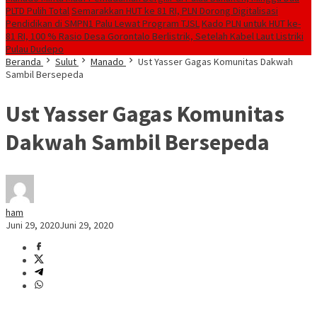
PLTD Pulih Total
Semarakkan HUT ke 81 RI, PLN Dorong Digitalisasi
Pendidikan di SMPN1 Palu Lewat Program TJSL
Kado PLN untuk HUT ke-
81 RI, 100 % Rasio Desa Gorontalo Berlistrik, Setelah Kabel Laut Listriki
Pulau Dudepo
Beranda
Sulut
Manado
Ust Yasser Gagas Komunitas Dakwah
Sambil Bersepeda
Ust Yasser Gagas Komunitas
Dakwah Sambil Bersepeda
ham
Juni 29, 2020
Juni 29, 2020