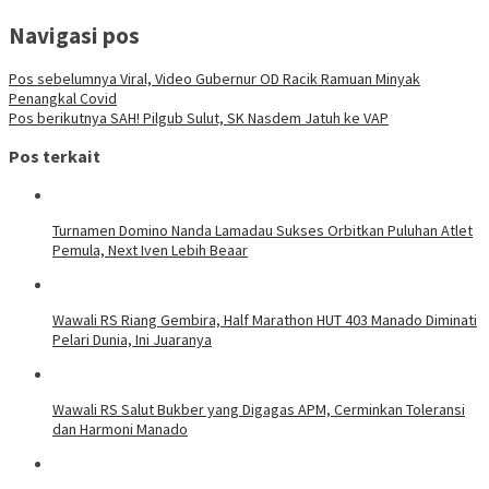
Navigasi pos
Pos sebelumnya
Viral, Video Gubernur OD Racik Ramuan Minyak
Penangkal Covid
Pos berikutnya
SAH! Pilgub Sulut, SK Nasdem Jatuh ke VAP
Pos terkait
Turnamen Domino Nanda Lamadau Sukses Orbitkan Puluhan Atlet
Pemula, Next Iven Lebih Beaar
Wawali RS Riang Gembira, Half Marathon HUT 403 Manado Diminati
Pelari Dunia, Ini Juaranya
Wawali RS Salut Bukber yang Digagas APM, Cerminkan Toleransi
dan Harmoni Manado