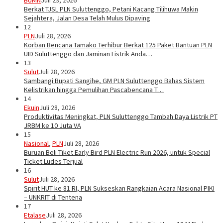
BUMN
Juli 29, 2026
Berkat TJSL PLN Suluttenggo, Petani Kacang Tilihuwa Makin
Sejahtera, Jalan Desa Telah Mulus Dipaving
12
PLN
Juli 28, 2026
Korban Bencana Tamako Terhibur Berkat 125 Paket Bantuan PLN
UID Suluttenggo dan Jaminan Listrik Anda…
13
Sulut
Juli 28, 2026
Sambangi Bupati Sangihe, GM PLN Suluttenggo Bahas Sistem
Kelistrikan hingga Pemulihan Pascabencana T…
14
Ekuin
Juli 28, 2026
Produktivitas Meningkat, PLN Suluttenggo Tambah Daya Listrik PT
JRBM ke 10 Juta VA
15
Nasional
,
PLN
Juli 28, 2026
Buruan Beli Tiket Early Bird PLN Electric Run 2026, untuk Special
Ticket Ludes Terjual
16
Sulut
Juli 28, 2026
Spirit HUT ke 81 RI, PLN Sukseskan Rangkaian Acara Nasional PIKI
– UNKRIT di Tentena
17
Etalase
Juli 28, 2026