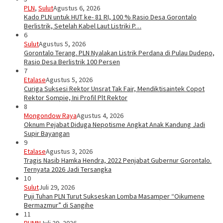
PLN
,
Sulut
Agustus 6, 2026
Kado PLN untuk HUT ke- 81 RI, 100 % Rasio Desa Gorontalo
Berlistrik, Setelah Kabel Laut Listriki P…
6
Sulut
Agustus 5, 2026
Gorontalo Terang. PLN Nyalakan Listrik Perdana di Pulau Dudepo,
Rasio Desa Berlistrik 100 Persen
7
Etalase
Agustus 5, 2026
Curiga Suksesi Rektor Unsrat Tak Fair, Mendiktisaintek Copot
Rektor Sompie, Ini Profil Plt Rektor
8
Mongondow Raya
Agustus 4, 2026
Oknum Pejabat Diduga Nepotisme Angkat Anak Kandung Jadi
Supir Bayangan
9
Etalase
Agustus 3, 2026
Tragis Nasib Hamka Hendra, 2022 Penjabat Gubernur Gorontalo.
Ternyata 2026 Jadi Tersangka
10
Sulut
Juli 29, 2026
Puji Tuhan PLN Turut Sukseskan Lomba Masamper “Oikumene
Bermazmur” di Sangihe
11