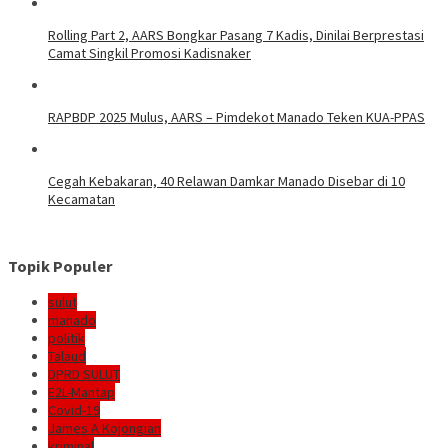
Rolling Part 2, AARS Bongkar Pasang 7 Kadis, Dinilai Berprestasi
Camat Singkil Promosi Kadisnaker
RAPBDP 2025 Mulus, AARS – Pimdekot Manado Teken KUA-PPAS
Cegah Kebakaran, 40 Relawan Damkar Manado Disebar di 10
Kecamatan
Topik Populer
sulut
manado
politik
Talaud
DPRD SULUT
E2L-Mantap
Covid-19
James A Kojongian
kriminal