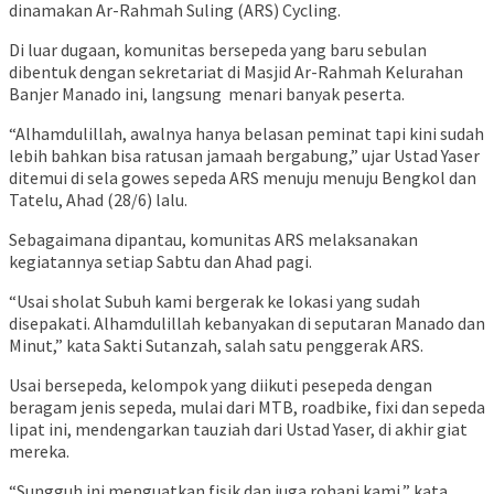
dinamakan Ar-Rahmah Suling (ARS) Cycling.
Di luar dugaan, komunitas bersepeda yang baru sebulan
dibentuk dengan sekretariat di Masjid Ar-Rahmah Kelurahan
Banjer Manado ini, langsung menari banyak peserta.
“Alhamdulillah, awalnya hanya belasan peminat tapi kini sudah
lebih bahkan bisa ratusan jamaah bergabung,” ujar Ustad Yaser
ditemui di sela gowes sepeda ARS menuju menuju Bengkol dan
Tatelu, Ahad (28/6) lalu.
Sebagaimana dipantau, komunitas ARS melaksanakan
kegiatannya setiap Sabtu dan Ahad pagi.
“Usai sholat Subuh kami bergerak ke lokasi yang sudah
disepakati. Alhamdulillah kebanyakan di seputaran Manado dan
Minut,” kata Sakti Sutanzah, salah satu penggerak ARS.
Usai bersepeda, kelompok yang diikuti pesepeda dengan
beragam jenis sepeda, mulai dari MTB, roadbike, fixi dan sepeda
lipat ini, mendengarkan tauziah dari Ustad Yaser, di akhir giat
mereka.
“Sungguh ini menguatkan fisik dan juga rohani kami,” kata