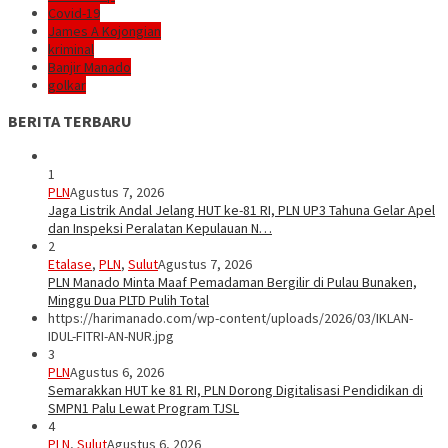
Covid-19
James A Kojongian
kriminal
Banjir Manado
golkar
BERITA TERBARU
1
PLN
Agustus 7, 2026
Jaga Listrik Andal Jelang HUT ke-81 RI, PLN UP3 Tahuna Gelar Apel
dan Inspeksi Peralatan Kepulauan N…
2
Etalase
,
PLN
,
Sulut
Agustus 7, 2026
PLN Manado Minta Maaf Pemadaman Bergilir di Pulau Bunaken,
Minggu Dua PLTD Pulih Total
https://harimanado.com/wp-content/uploads/2026/03/IKLAN-
IDUL-FITRI-AN-NUR.jpg
3
PLN
Agustus 6, 2026
Semarakkan HUT ke 81 RI, PLN Dorong Digitalisasi Pendidikan di
SMPN1 Palu Lewat Program TJSL
4
PLN
,
Sulut
Agustus 6, 2026