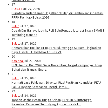
Owner IT Center
17
BOLSEL
Juli 27, 2026
Bupati Iskandar Kamaru Ingatkan 3 Pilar, di Pembukaan Orientasi
PPPK Pemkab Bolsel 2026
18
Sulut
Juli 27, 2026
Cegah Dini Bahaya Listrik, PLN Suluttenggo Literasi Siswa SMAN 3
Tuminting Manado
19
Sulut
Juli 27, 2026
Semarakkan HUT ke-81 RI, PLN Suluttenggo Sukses Tingkatkan
Daya Listrik PT J RBM ke 10 Juta VA
20
Nasional
Juli 27, 2026
PLN Electric Run 2026 Gelar November, Target Kampanye Hidup
Sehat dan Transisi Energi
21
Sulut
Juli 25, 2026
Hormati Jasa Pahlawan, Direktur Rizal Pastikan Keandalan PLTU
Palu 3 Topang Ketahanan Energi Listrik…
22
Sulut
Juli 24, 2026
Topang Usaha Petani Bunga Krisan, PLN UID Suluttenggo
Resmikan Program Electrifying Agriculture di T…