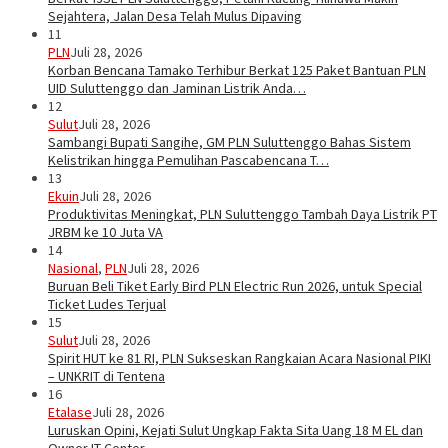
Sejahtera, Jalan Desa Telah Mulus Dipaving
11
PLN
Juli 28, 2026
Korban Bencana Tamako Terhibur Berkat 125 Paket Bantuan PLN
UID Suluttenggo dan Jaminan Listrik Anda…
12
Sulut
Juli 28, 2026
Sambangi Bupati Sangihe, GM PLN Suluttenggo Bahas Sistem
Kelistrikan hingga Pemulihan Pascabencana T…
13
Ekuin
Juli 28, 2026
Produktivitas Meningkat, PLN Suluttenggo Tambah Daya Listrik PT
JRBM ke 10 Juta VA
14
Nasional
,
PLN
Juli 28, 2026
Buruan Beli Tiket Early Bird PLN Electric Run 2026, untuk Special
Ticket Ludes Terjual
15
Sulut
Juli 28, 2026
Spirit HUT ke 81 RI, PLN Sukseskan Rangkaian Acara Nasional PIKI
– UNKRIT di Tentena
16
Etalase
Juli 28, 2026
Luruskan Opini, Kejati Sulut Ungkap Fakta Sita Uang 18 M EL dan