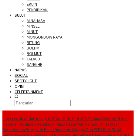
EKUIN
PENDIDIKAN
SULUT
MINAHASA
MINSEL
MINUT
MONGONDOW RAYA
BITUNG
BOLTIM
BOLMUT
TALAUD
SANGIHE
NARASI
SOCIAL
SPOTYLIGHT
OPINI
CELEBTAINMENT
BERITA TERBARU
Jaga Listrik Andal Jelang HUT ke-81 RI, PLN UP3 Tahuna Gelar Apel dan
Inspeksi Peralatan Kepulauan Nusa Utara
PLN Manado Minta Maaf
Pemadaman Bergilir di Pulau Bunaken, Minggu Dua PLTD Pulih Total
Semarakkan HUT ke 81 RI, PLN Dorong Digitalisasi Pendidikan di SMPN1