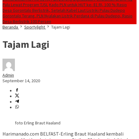
Palu Lewat Program TJSL
Kado PLN untuk HUT ke- 81 RI, 100 % Rasio
Desa Gorontalo Berlistrik, Setelah Kabel Laut Listriki Pulau Dudepo
Gorontalo Terang. PLN Nyalakan Listrik Perdana di Pulau Dudepo, Rasio
Desa Berlistrik 100 Persen
Beranda
Sportylight
Tajam Lagi
Tajam Lagi
Admin
September 14, 2020
foto Erling Braut Haaland
Harimanado.com BELFAST-Erling Braut Haaland kembali