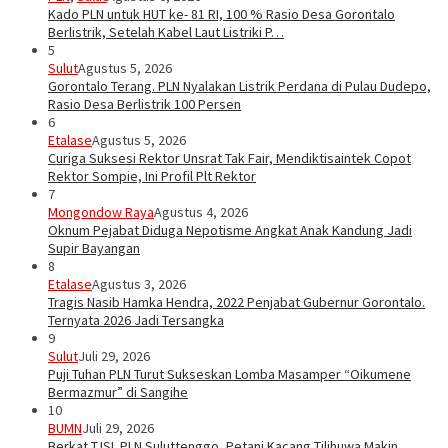
Kado PLN untuk HUT ke- 81 RI, 100 % Rasio Desa Gorontalo
Berlistrik, Setelah Kabel Laut Listriki P…
5
Sulut
Agustus 5, 2026
Gorontalo Terang. PLN Nyalakan Listrik Perdana di Pulau Dudepo,
Rasio Desa Berlistrik 100 Persen
6
Etalase
Agustus 5, 2026
Curiga Suksesi Rektor Unsrat Tak Fair, Mendiktisaintek Copot
Rektor Sompie, Ini Profil Plt Rektor
7
Mongondow Raya
Agustus 4, 2026
Oknum Pejabat Diduga Nepotisme Angkat Anak Kandung Jadi
Supir Bayangan
8
Etalase
Agustus 3, 2026
Tragis Nasib Hamka Hendra, 2022 Penjabat Gubernur Gorontalo.
Ternyata 2026 Jadi Tersangka
9
Sulut
Juli 29, 2026
Puji Tuhan PLN Turut Sukseskan Lomba Masamper “Oikumene
Bermazmur” di Sangihe
10
BUMN
Juli 29, 2026
Berkat TJSL PLN Suluttenggo, Petani Kacang Tilihuwa Makin