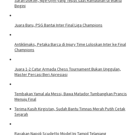
Saran Dokter, Nge-Gym yang Tepat saat Ramadhan di Waktu
Begini
Juara Baru, PSG Bantai Inter Final Liga Champions
Antiklimaks, Petaka Barca di Injury Time Loloskan Inter ke Final
Champions
Juara 1-2 Catur Armada Chess Tournament Bukan Unggulan,
Master Percasi Beri Apresiasi
Tembakan Yamal ala Messi, Bawa Matador Tumbangkan Prancis
Menuju Final
Terima Kasih Kirgistan, Sudah Bantu Timnas Merah Putih Cetak
Sejarah
Rayakan Napoli Scudetto Model Ini Tampil Telanjang