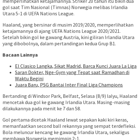
memperlihatkan ketajamannya. Striker 20 tahun itu bikin dua
gol saat Tim Nasional (Timnas) Norwegia melibas Irlandia
Utara 5-1 di UEFA Nations League.
Haaland, yang bersinar di musim 2019/2020, memperlihatkan
ketajamannya di ajang UEFA Nations League 2020/2021.
Setelah bikin gol ke gawang Austria, kini giliran Irlandia Utara
yang dibobolnya, dalam pertandingan kedua Grup B1.
Bacaan Lainnya
El Clasico Langka, Sikat Madrid, Barca Kunci Juara La Liga
Saran Dokter, Nge-Gym yang Tepat saat Ramadhan di
Waktu Begini
Juara Baru, PSG Bantai Inter Final Liga Champions
Bertanding di Windsor Park, Belfast, Selasa (8/9) lalyu, Haaland
mencetak dua gol ke gawang Irlandia Utara. Masing-masing
dilakukannya pada menit ke 7 dan 58.
Gol pertama dicetak Haaland lewat sepakan kaki kiri keras,
memanfaatkan second ball rekannya yang sempat terdefleksi.
Bola meluncur kencang ke gawang Irlandia Utara, sekaligus
membawa Norwegia memimpin 2-1.