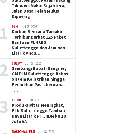
Suluttenggo, Petani Kacang
Tilihuwa Makin Sejahtera,
Jalan Desa Telah Mulus
Dipaving
1
PLN
Juli 28, 2026
Korban Bencana Tamako
Terhibur Berkat 125 Paket
Bantuan PLN UID
Suluttenggo dan Jaminan
Listrik Anda…
2
SULUT
Juli 28, 2026
Sambangi Bupati Sangihe,
GM PLN Suluttenggo Bahas
Sistem Kelistrikan hingga
Pemulihan Pascabencana
T…
3
EKUIN
Juli 28, 2026
Produktivitas Meningkat,
PLN Suluttenggo Tambah
Daya Listrik PT JRBM ke 10
Juta VA
NASIONAL
,
PLN
Juli 28, 2026