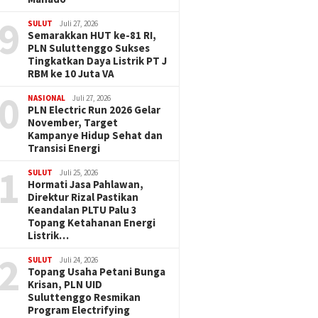
9
SULUT
Juli 27, 2026
Semarakkan HUT ke-81 RI,
PLN Suluttenggo Sukses
Tingkatkan Daya Listrik PT J
RBM ke 10 Juta VA
0
NASIONAL
Juli 27, 2026
PLN Electric Run 2026 Gelar
November, Target
Kampanye Hidup Sehat dan
Transisi Energi
1
SULUT
Juli 25, 2026
Hormati Jasa Pahlawan,
Direktur Rizal Pastikan
Keandalan PLTU Palu 3
Topang Ketahanan Energi
Listrik…
2
SULUT
Juli 24, 2026
Topang Usaha Petani Bunga
Krisan, PLN UID
Suluttenggo Resmikan
Program Electrifying