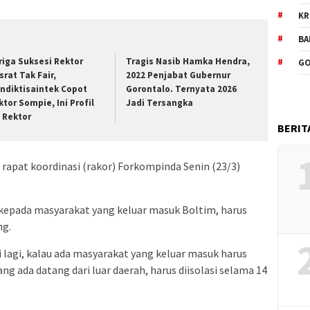
KR
BA
riga Suksesi Rektor
Tragis Nasib Hamka Hendra,
GO
srat Tak Fair,
2022 Penjabat Gubernur
ndiktisaintek Copot
Gorontalo. Ternyata 2026
ktor Sompie, Ini Profil
Jadi Tersangka
t Rektor
BERIT
t rapat koordinasi (rakor) Forkompinda Senin (23/3)
 kepada masyarakat yang keluar masuk Boltim, harus
ng.
 lagi, kalau ada masyarakat yang keluar masuk harus
ng ada datang dari luar daerah, harus diisolasi selama 14