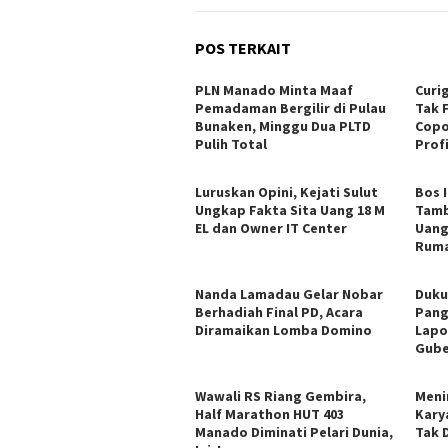
POS TERKAIT
PLN Manado Minta Maaf
Curi
Pemadaman Bergilir di Pulau
Tak 
Bunaken, Minggu Dua PLTD
Copo
Pulih Total
Profi
Luruskan Opini, Kejati Sulut
Bos 
Ungkap Fakta Sita Uang 18 M
Tamb
EL dan Owner IT Center
Uang
Ruma
Nanda Lamadau Gelar Nobar
Duku
Berhadiah Final PD, Acara
Pang
Diramaikan Lomba Domino
Lapo
Gube
Wawali RS Riang Gembira,
Meni
Half Marathon HUT 403
Kary
Manado Diminati Pelari Dunia,
Tak 