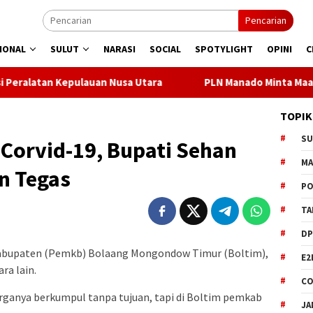
Pencarian
IONAL
SULUT
NARASI
SOCIAL
SPOTYLIGHT
OPINI
C
lauan Nusa Utara
PLN Manado Minta Maaf Pemadaman Bergi
TOPIK
S
Corvid-19, Bupati Sehan
M
n Tegas
PO
TA
DP
bupaten (Pemkb) Bolaang Mongondow Timur (Boltim),
E2
ra lain.
CO
rganya berkumpul tanpa tujuan, tapi di Boltim pemkab
JA