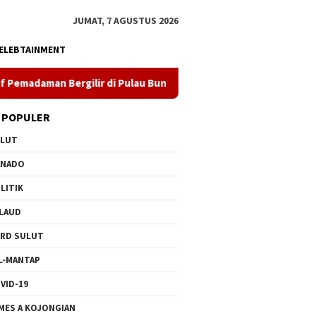
JUMAT, 7 AGUSTUS 2026
ELEBTAINMENT
lir di Pulau Bunaken, Minggu Dua PLTD Pulih Total
Sema
 POPULER
ULUT
ANADO
LITIK
LAUD
RD SULUT
L-MANTAP
VID-19
MES A KOJONGIAN