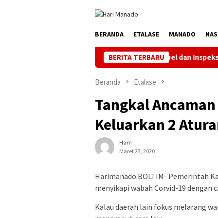
Loncat
ke
konten
BERANDA
ETALASE
MANADO
NAS
ke-81 RI, PLN UP3 Tahuna Gelar Apel dan Inspeksi Peralatan Kepu
BERITA TERBARU
Beranda
Etalase
Tangkal Ancaman 
Keluarkan 2 Atura
Ham
Maret 23, 2020
Harimanado.BOLTIM- Pemerintah Ka
menyikapi wabah Corvid-19 dengan ca
Kalau daerah lain fokus melarang wa