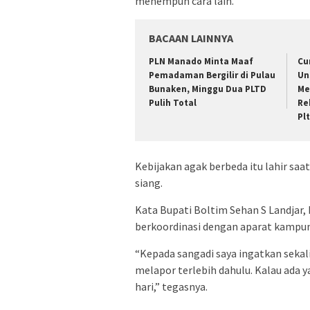
menempuh cara lain.
BACAAN LAINNYA
PLN Manado Minta Maaf
Cu
Pemadaman Bergilir di Pulau
Un
Bunaken, Minggu Dua PLTD
Me
Pulih Total
Re
Pl
Kebijakan agak berbeda itu lahir saa
siang.
Kata Bupati Boltim Sehan S Landjar,
berkoordinasi dengan aparat kampu
“Kepada sangadi saya ingatkan sekali
melapor terlebih dahulu. Kalau ada ya
hari,” tegasnya.