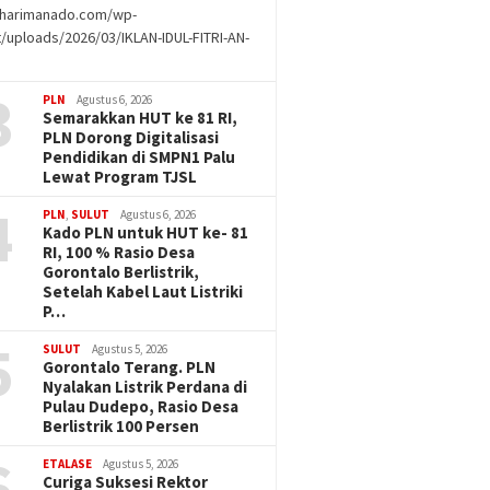
//harimanado.com/wp-
/uploads/2026/03/IKLAN-IDUL-FITRI-AN-
g
3
PLN
Agustus 6, 2026
Semarakkan HUT ke 81 RI,
PLN Dorong Digitalisasi
Pendidikan di SMPN1 Palu
Lewat Program TJSL
4
PLN
,
SULUT
Agustus 6, 2026
Kado PLN untuk HUT ke- 81
RI, 100 % Rasio Desa
Gorontalo Berlistrik,
Setelah Kabel Laut Listriki
P…
5
SULUT
Agustus 5, 2026
Gorontalo Terang. PLN
Nyalakan Listrik Perdana di
Pulau Dudepo, Rasio Desa
Berlistrik 100 Persen
6
ETALASE
Agustus 5, 2026
Curiga Suksesi Rektor