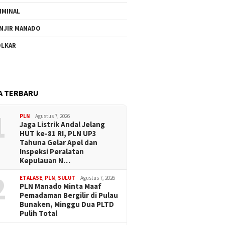
IMINAL
NJIR MANADO
LKAR
A TERBARU
1
PLN
Agustus 7, 2026
Jaga Listrik Andal Jelang
HUT ke-81 RI, PLN UP3
Tahuna Gelar Apel dan
Inspeksi Peralatan
Kepulauan N…
2
ETALASE
,
PLN
,
SULUT
Agustus 7, 2026
PLN Manado Minta Maaf
Pemadaman Bergilir di Pulau
Bunaken, Minggu Dua PLTD
Pulih Total