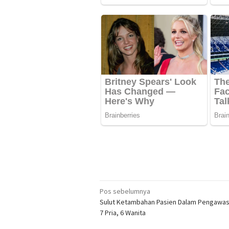
Navigasi
Pos sebelumnya
Sulut Ketambahan Pasien Dalam Pengawasa
pos
7 Pria, 6 Wanita