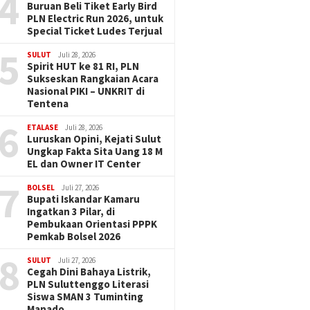
4
Buruan Beli Tiket Early Bird
PLN Electric Run 2026, untuk
Special Ticket Ludes Terjual
5
SULUT
Juli 28, 2026
Spirit HUT ke 81 RI, PLN
Sukseskan Rangkaian Acara
Nasional PIKI – UNKRIT di
Tentena
6
ETALASE
Juli 28, 2026
Luruskan Opini, Kejati Sulut
Ungkap Fakta Sita Uang 18 M
EL dan Owner IT Center
7
BOLSEL
Juli 27, 2026
Bupati Iskandar Kamaru
Ingatkan 3 Pilar, di
Pembukaan Orientasi PPPK
Pemkab Bolsel 2026
8
SULUT
Juli 27, 2026
Cegah Dini Bahaya Listrik,
PLN Suluttenggo Literasi
Siswa SMAN 3 Tuminting
Manado