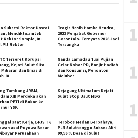
1
ga Suksesi Rektor Unsrat
Tragis Nasib Hamka Hendra,
Fair, Mendiktisaintek
2022 Penjabat Gubernur
t Rektor Sompie, Ini
Gorontalo. Ternyata 2026 Jadi
l Plt Rektor
Tersangka
ITC Terseret Korupsi
Nanda Lamadau Tuai Pujian
1
ang, Kejati Sulut Sita
Gelar Nobar PD, Banjir Hadiah
 Miliaran dan Emas di
dan Konsumsi, Penonton
h JA
Meluber
ng Tambang JRBM,
Kejagung Ultimatum Kejati
dam XIII Merdeka akan
Sulut Stop Usut MBG
1
rkan PETI di Bakan ke
rnur YSK
nggal saat Kerja, BPJS TK
Terobos Medan Berbahaya,
awan asal Poyowa Besar
PLN Suluttenggo Sukses Aliri
Dibayar Perusahaan
99,56 % Desa di Sulut