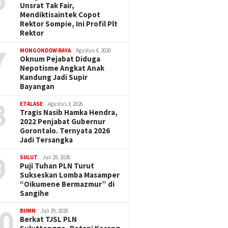
Unsrat Tak Fair,
Mendiktisaintek Copot
Rektor Sompie, Ini Profil Plt
Rektor
7
MONGONDOW RAYA
Agustus 4, 2026
Oknum Pejabat Diduga
Nepotisme Angkat Anak
Kandung Jadi Supir
Bayangan
8
ETALASE
Agustus 3, 2026
Tragis Nasib Hamka Hendra,
2022 Penjabat Gubernur
Gorontalo. Ternyata 2026
Jadi Tersangka
9
SULUT
Juli 29, 2026
Puji Tuhan PLN Turut
Sukseskan Lomba Masamper
“Oikumene Bermazmur” di
Sangihe
0
BUMN
Juli 29, 2026
Berkat TJSL PLN