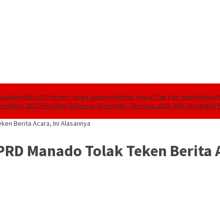
sa Berlistrik 100 Persen
Curiga Suksesi Rektor Unsrat Tak Fair, Mendiktisain
 Hendra, 2022 Penjabat Gubernur Gorontalo. Ternyata 2026 Jadi Tersangka
ken Berita Acara, Ini Alasannya
PRD Manado Tolak Teken Berita A