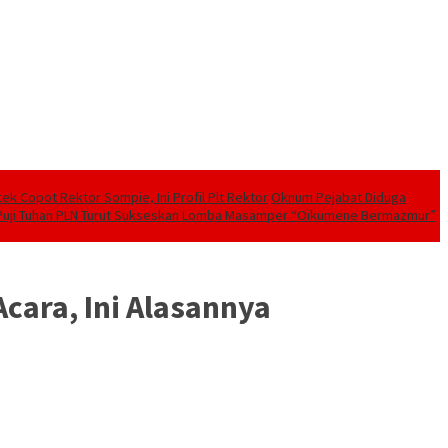
tek Copot Rektor Sompie, Ini Profil Plt Rektor
Oknum Pejabat Diduga
Puji Tuhan PLN Turut Sukseskan Lomba Masamper “Oikumene Bermazmur”
cara, Ini Alasannya