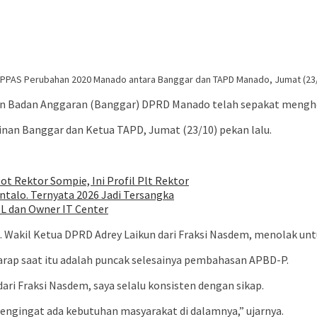
 PPAS Perubahan 2020 Manado antara Banggar dan TAPD Manado, Jumat (23
n Badan Anggaran (Banggar) DPRD Manado telah sepakat mengh
pinan Banggar dan Ketua TAPD, Jumat (23/10) pekan lalu.
ot Rektor Sompie, Ini Profil Plt Rektor
talo. Ternyata 2026 Jadi Tersangka
EL dan Owner IT Center
. Wakil Ketua DPRD Adrey Laikun dari Fraksi Nasdem, menolak unt
rap saat itu adalah puncak selesainya pembahasan APBD-P.
ri Fraksi Nasdem, saya selalu konsisten dengan sikap.
Mengingat ada kebutuhan masyarakat di dalamnya,” ujarnya.