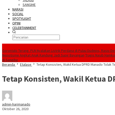
TALAUD
SANGIHE
NARASI
SOCIAL
SPOTYLIGHT
OPINI
CELEBTAINMENT
BERITA TERBARU
Gorontalo Terang. PLN Nyalakan Listrik Perdana di Pulau Dudepo, Rasio De
Nepotisme Angkat Anak Kandung Jadi Supir Bayangan
Tragis Nasib Hamka
di Sangihe
Beranda
Etalase
Tetap Konsisten, Wakil Ketua DPRD Manado Tolak Te
Tetap Konsisten, Wakil Ketua D
admin-harimanado
Oktober 26, 2020