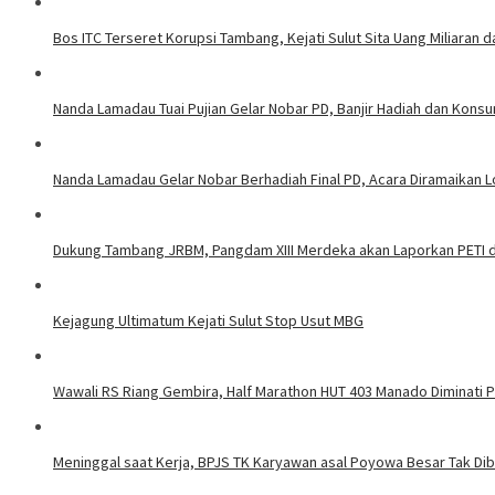
Bos ITC Terseret Korupsi Tambang, Kejati Sulut Sita Uang Miliaran 
Nanda Lamadau Tuai Pujian Gelar Nobar PD, Banjir Hadiah dan Kons
Nanda Lamadau Gelar Nobar Berhadiah Final PD, Acara Diramaikan
Dukung Tambang JRBM, Pangdam XIII Merdeka akan Laporkan PETI d
Kejagung Ultimatum Kejati Sulut Stop Usut MBG
Wawali RS Riang Gembira, Half Marathon HUT 403 Manado Diminati Pel
Meninggal saat Kerja, BPJS TK Karyawan asal Poyowa Besar Tak Di