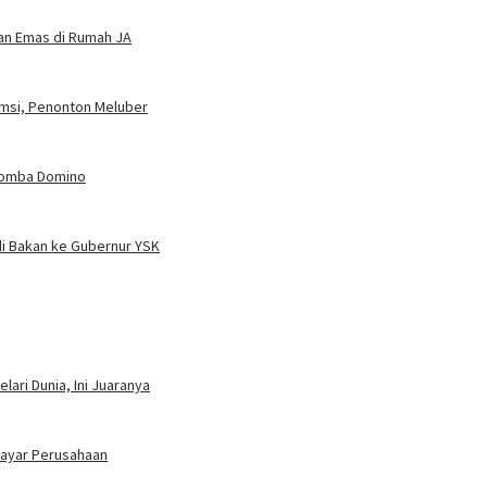
dan Emas di Rumah JA
umsi, Penonton Meluber
 Lomba Domino
i Bakan ke Gubernur YSK
ari Dunia, Ini Juaranya
bayar Perusahaan