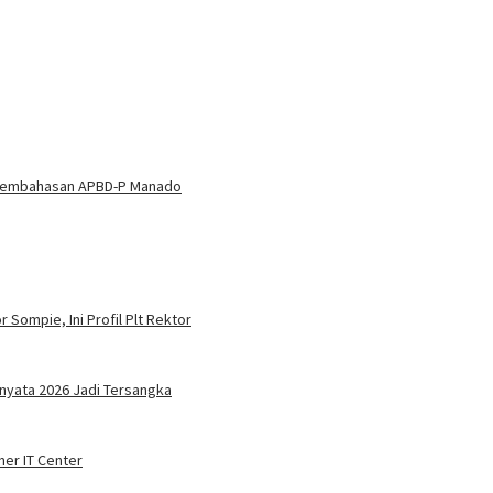
Pembahasan APBD-P Manado
 Sompie, Ini Profil Plt Rektor
nyata 2026 Jadi Tersangka
ner IT Center