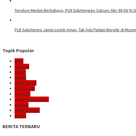
Terobos Medan Berbahaya, PLN Suluttenggo Sukses Aliri 99,56 % D
PLN Suluttengo Jamin Listrik Aman, Tak Ada Padam Bergilir di Mus
Topik Populer
sulut
manado
politik
Talaud
DPRD SULUT
E2L-Mantap
Covid-19
James A Kojongian
kriminal
Banjir Manado
golkar
BERITA TERBARU