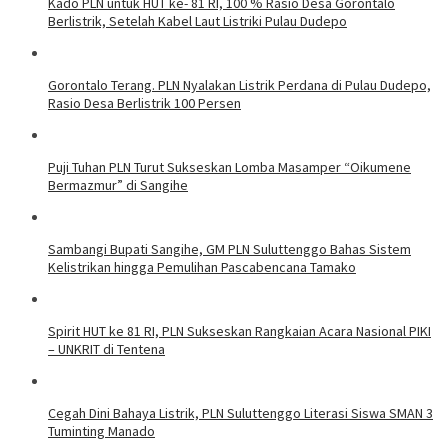
Kado PLN untuk HUT ke- 81 RI, 100 % Rasio Desa Gorontalo
Berlistrik, Setelah Kabel Laut Listriki Pulau Dudepo
Gorontalo Terang. PLN Nyalakan Listrik Perdana di Pulau Dudepo,
Rasio Desa Berlistrik 100 Persen
Puji Tuhan PLN Turut Sukseskan Lomba Masamper “Oikumene
Bermazmur” di Sangihe
Sambangi Bupati Sangihe, GM PLN Suluttenggo Bahas Sistem
Kelistrikan hingga Pemulihan Pascabencana Tamako
Spirit HUT ke 81 RI, PLN Sukseskan Rangkaian Acara Nasional PIKI
– UNKRIT di Tentena
Cegah Dini Bahaya Listrik, PLN Suluttenggo Literasi Siswa SMAN 3
Tuminting Manado