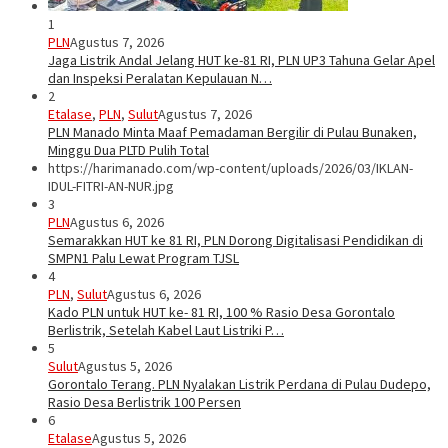
1
PLN
Agustus 7, 2026
Jaga Listrik Andal Jelang HUT ke-81 RI, PLN UP3 Tahuna Gelar Apel
dan Inspeksi Peralatan Kepulauan N…
2
Etalase
,
PLN
,
Sulut
Agustus 7, 2026
PLN Manado Minta Maaf Pemadaman Bergilir di Pulau Bunaken,
Minggu Dua PLTD Pulih Total
https://harimanado.com/wp-content/uploads/2026/03/IKLAN-
IDUL-FITRI-AN-NUR.jpg
3
PLN
Agustus 6, 2026
Semarakkan HUT ke 81 RI, PLN Dorong Digitalisasi Pendidikan di
SMPN1 Palu Lewat Program TJSL
4
PLN
,
Sulut
Agustus 6, 2026
Kado PLN untuk HUT ke- 81 RI, 100 % Rasio Desa Gorontalo
Berlistrik, Setelah Kabel Laut Listriki P…
5
Sulut
Agustus 5, 2026
Gorontalo Terang. PLN Nyalakan Listrik Perdana di Pulau Dudepo,
Rasio Desa Berlistrik 100 Persen
6
Etalase
Agustus 5, 2026