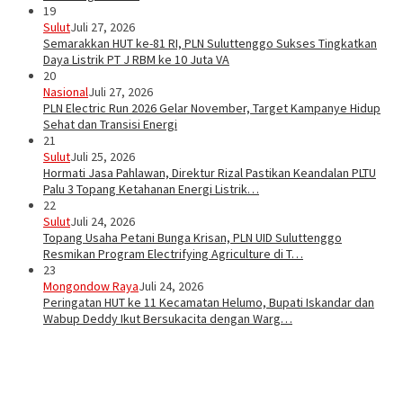
19
Sulut
Juli 27, 2026
Semarakkan HUT ke-81 RI, PLN Suluttenggo Sukses Tingkatkan
Daya Listrik PT J RBM ke 10 Juta VA
20
Nasional
Juli 27, 2026
PLN Electric Run 2026 Gelar November, Target Kampanye Hidup
Sehat dan Transisi Energi
21
Sulut
Juli 25, 2026
Hormati Jasa Pahlawan, Direktur Rizal Pastikan Keandalan PLTU
Palu 3 Topang Ketahanan Energi Listrik…
22
Sulut
Juli 24, 2026
Topang Usaha Petani Bunga Krisan, PLN UID Suluttenggo
Resmikan Program Electrifying Agriculture di T…
23
Mongondow Raya
Juli 24, 2026
Peringatan HUT ke 11 Kecamatan Helumo, Bupati Iskandar dan
Wabup Deddy Ikut Bersukacita dengan Warg…