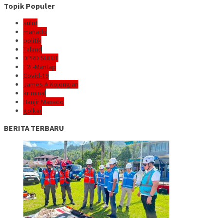
Topik Populer
sulut
manado
politik
Talaud
DPRD SULUT
E2L-Mantap
Covid-19
James A Kojongian
kriminal
Banjir Manado
golkar
BERITA TERBARU