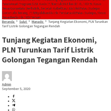
Palu Lewat Program TJSL
Kado PLN untuk HUT ke- 81 RI, 100 % Rasio
Desa Gorontalo Berlistrik, Setelah Kabel Laut Listriki Pulau Dudepo
Gorontalo Terang. PLN Nyalakan Listrik Perdana di Pulau Dudepo, Rasio
Desa Berlistrik 100 Persen
Beranda
Sulut
Manado
Tunjang Kegiatan Ekonomi, PLN Turunkan
Tarif Listrik Golongan Tegangan Rendah
Tunjang Kegiatan Ekonomi,
PLN Turunkan Tarif Listrik
Golongan Tegangan Rendah
Admin
September 5, 2020