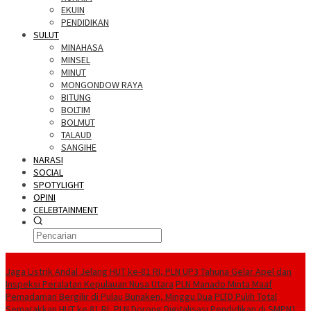
EKUIN
PENDIDIKAN
SULUT
MINAHASA
MINSEL
MINUT
MONGONDOW RAYA
BITUNG
BOLTIM
BOLMUT
TALAUD
SANGIHE
NARASI
SOCIAL
SPOTYLIGHT
OPINI
CELEBTAINMENT
BERITA TERBARU
Jaga Listrik Andal Jelang HUT ke-81 RI, PLN UP3 Tahuna Gelar Apel dan
Inspeksi Peralatan Kepulauan Nusa Utara
PLN Manado Minta Maaf
Pemadaman Bergilir di Pulau Bunaken, Minggu Dua PLTD Pulih Total
Semarakkan HUT ke 81 RI, PLN Dorong Digitalisasi Pendidikan di SMPN1