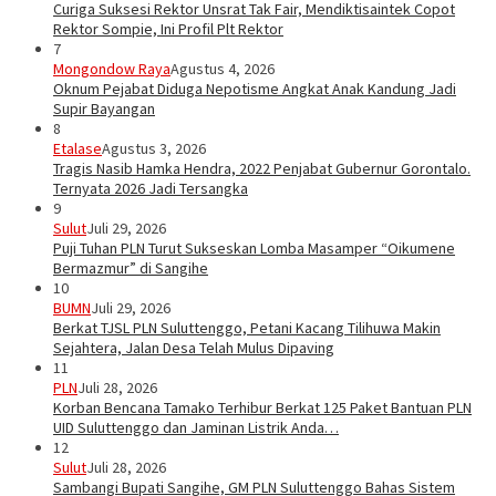
Curiga Suksesi Rektor Unsrat Tak Fair, Mendiktisaintek Copot
Rektor Sompie, Ini Profil Plt Rektor
7
Mongondow Raya
Agustus 4, 2026
Oknum Pejabat Diduga Nepotisme Angkat Anak Kandung Jadi
Supir Bayangan
8
Etalase
Agustus 3, 2026
Tragis Nasib Hamka Hendra, 2022 Penjabat Gubernur Gorontalo.
Ternyata 2026 Jadi Tersangka
9
Sulut
Juli 29, 2026
Puji Tuhan PLN Turut Sukseskan Lomba Masamper “Oikumene
Bermazmur” di Sangihe
10
BUMN
Juli 29, 2026
Berkat TJSL PLN Suluttenggo, Petani Kacang Tilihuwa Makin
Sejahtera, Jalan Desa Telah Mulus Dipaving
11
PLN
Juli 28, 2026
Korban Bencana Tamako Terhibur Berkat 125 Paket Bantuan PLN
UID Suluttenggo dan Jaminan Listrik Anda…
12
Sulut
Juli 28, 2026
Sambangi Bupati Sangihe, GM PLN Suluttenggo Bahas Sistem