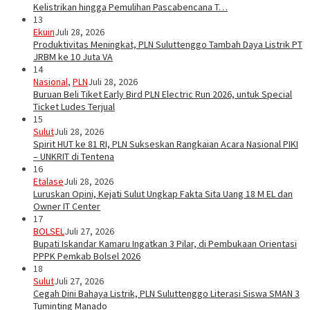
Kelistrikan hingga Pemulihan Pascabencana T…
13
Ekuin
Juli 28, 2026
Produktivitas Meningkat, PLN Suluttenggo Tambah Daya Listrik PT
JRBM ke 10 Juta VA
14
Nasional
,
PLN
Juli 28, 2026
Buruan Beli Tiket Early Bird PLN Electric Run 2026, untuk Special
Ticket Ludes Terjual
15
Sulut
Juli 28, 2026
Spirit HUT ke 81 RI, PLN Sukseskan Rangkaian Acara Nasional PIKI
– UNKRIT di Tentena
16
Etalase
Juli 28, 2026
Luruskan Opini, Kejati Sulut Ungkap Fakta Sita Uang 18 M EL dan
Owner IT Center
17
BOLSEL
Juli 27, 2026
Bupati Iskandar Kamaru Ingatkan 3 Pilar, di Pembukaan Orientasi
PPPK Pemkab Bolsel 2026
18
Sulut
Juli 27, 2026
Cegah Dini Bahaya Listrik, PLN Suluttenggo Literasi Siswa SMAN 3
Tuminting Manado