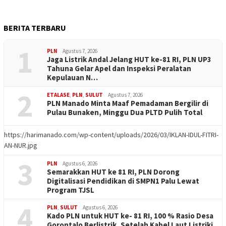
BERITA TERBARU
1
PLN
Agustus 7, 2026
Jaga Listrik Andal Jelang HUT ke-81 RI, PLN UP3
Tahuna Gelar Apel dan Inspeksi Peralatan
Kepulauan N…
2
ETALASE
,
PLN
,
SULUT
Agustus 7, 2026
PLN Manado Minta Maaf Pemadaman Bergilir di
Pulau Bunaken, Minggu Dua PLTD Pulih Total
https://harimanado.com/wp-content/uploads/2026/03/IKLAN-IDUL-FITRI-
AN-NUR.jpg
3
PLN
Agustus 6, 2026
Semarakkan HUT ke 81 RI, PLN Dorong
Digitalisasi Pendidikan di SMPN1 Palu Lewat
Program TJSL
4
PLN
,
SULUT
Agustus 6, 2026
Kado PLN untuk HUT ke- 81 RI, 100 % Rasio Desa
Gorontalo Berlistrik, Setelah Kabel Laut Listriki