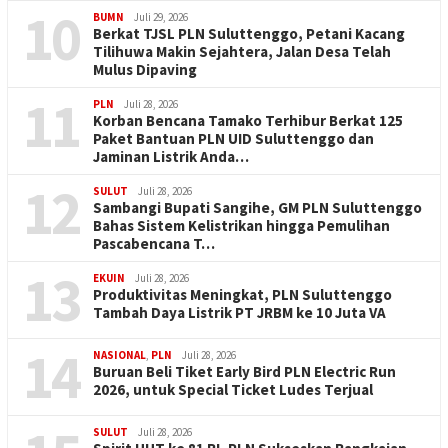
10
BUMN
Juli 29, 2026
Berkat TJSL PLN Suluttenggo, Petani Kacang
Tilihuwa Makin Sejahtera, Jalan Desa Telah
Mulus Dipaving
11
PLN
Juli 28, 2026
Korban Bencana Tamako Terhibur Berkat 125
Paket Bantuan PLN UID Suluttenggo dan
Jaminan Listrik Anda…
12
SULUT
Juli 28, 2026
Sambangi Bupati Sangihe, GM PLN Suluttenggo
Bahas Sistem Kelistrikan hingga Pemulihan
Pascabencana T…
13
EKUIN
Juli 28, 2026
Produktivitas Meningkat, PLN Suluttenggo
Tambah Daya Listrik PT JRBM ke 10 Juta VA
14
NASIONAL
,
PLN
Juli 28, 2026
Buruan Beli Tiket Early Bird PLN Electric Run
2026, untuk Special Ticket Ludes Terjual
SULUT
Juli 28, 2026