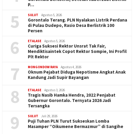
P…
5
SULUT
Agustus 5, 2026
Gorontalo Terang. PLN Nyalakan Listrik Perdana
di Pulau Dudepo, Rasio Desa Berlistrik 100
Persen
6
ETALASE
Agustus 5, 2026
Curiga Suksesi Rektor Unsrat Tak Fair,
Mendiktisaintek Copot Rektor Sompie, Ini Profil
Plt Rektor
7
MONGONDOW RAYA
Agustus 4, 2026
Oknum Pejabat Diduga Nepotisme Angkat Anak
Kandung Jadi Supir Bayangan
8
ETALASE
Agustus 3, 2026
Tragis Nasib Hamka Hendra, 2022 Penjabat
Gubernur Gorontalo. Ternyata 2026 Jadi
Tersangka
9
SULUT
Juli 29, 2026
Puji Tuhan PLN Turut Sukseskan Lomba
Masamper “Oikumene Bermazmur” di Sangihe