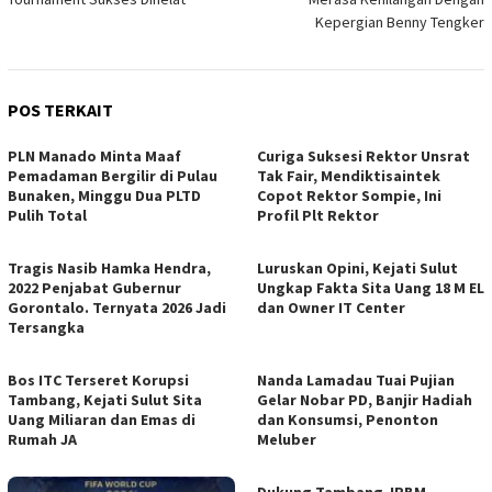
Kepergian Benny Tengker
POS TERKAIT
PLN Manado Minta Maaf
Curiga Suksesi Rektor Unsrat
Pemadaman Bergilir di Pulau
Tak Fair, Mendiktisaintek
Bunaken, Minggu Dua PLTD
Copot Rektor Sompie, Ini
Pulih Total
Profil Plt Rektor
Tragis Nasib Hamka Hendra,
Luruskan Opini, Kejati Sulut
2022 Penjabat Gubernur
Ungkap Fakta Sita Uang 18 M EL
Gorontalo. Ternyata 2026 Jadi
dan Owner IT Center
Tersangka
Bos ITC Terseret Korupsi
Nanda Lamadau Tuai Pujian
Tambang, Kejati Sulut Sita
Gelar Nobar PD, Banjir Hadiah
Uang Miliaran dan Emas di
dan Konsumsi, Penonton
Rumah JA
Meluber
Dukung Tambang JRBM,