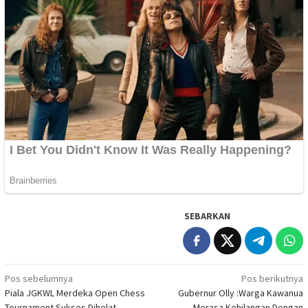
SEBARKAN
Navigasi
Pos sebelumnya
Pos berikutnya
Piala JGKWL Merdeka Open Chess
Gubernur Olly :Warga Kawanua
pos
Tournament Sukses Dihelat
Merasa Kehilangan Dengan