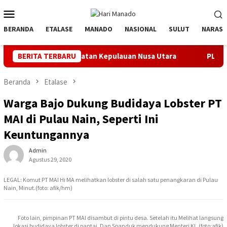
Loncat
Menu
ke
Mobile
konten
BERANDA
ETALASE
MANADO
NASIONAL
SULUT
NARASI
i Peralatan Kepulauan Nusa Utara
BERITA TERBARU
PLN Manado Minta Maaf 
Beranda
Etalase
Warga Bajo Dukung Budidaya Lobster PT
MAI di Pulau Nain, Seperti Ini
Keuntungannya
Admin
Agustus 29, 2020
LEGAL: Komut PT MAI Hi MA melihatkan lobster di salah satu penangkaran di Pulau
Nain, Minut.(foto: afik/hm)
Foto lain, pimpinan PT MAI disambut di pintu desa. Setelah itu Melihat langsung
lokasi budidaya lobster di pantai. Dan Spanduk mendukung Menteri KL.(foto:afik)