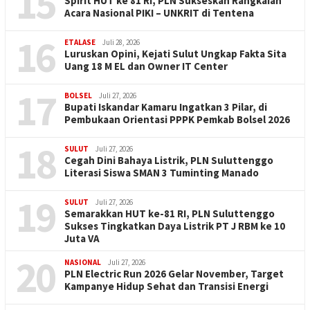
15
Spirit HUT ke 81 RI, PLN Sukseskan Rangkaian
Acara Nasional PIKI – UNKRIT di Tentena
16
ETALASE
Juli 28, 2026
Luruskan Opini, Kejati Sulut Ungkap Fakta Sita
Uang 18 M EL dan Owner IT Center
17
BOLSEL
Juli 27, 2026
Bupati Iskandar Kamaru Ingatkan 3 Pilar, di
Pembukaan Orientasi PPPK Pemkab Bolsel 2026
18
SULUT
Juli 27, 2026
Cegah Dini Bahaya Listrik, PLN Suluttenggo
Literasi Siswa SMAN 3 Tuminting Manado
19
SULUT
Juli 27, 2026
Semarakkan HUT ke-81 RI, PLN Suluttenggo
Sukses Tingkatkan Daya Listrik PT J RBM ke 10
Juta VA
20
NASIONAL
Juli 27, 2026
PLN Electric Run 2026 Gelar November, Target
Kampanye Hidup Sehat dan Transisi Energi