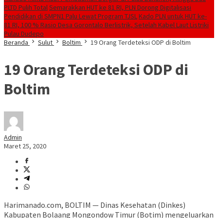
PLTD Pulih Total
Semarakkan HUT ke 81 RI, PLN Dorong Digitalisasi
Pendidikan di SMPN1 Palu Lewat Program TJSL
Kado PLN untuk HUT ke-
81 RI, 100 % Rasio Desa Gorontalo Berlistrik, Setelah Kabel Laut Listriki
Pulau Dudepo
Beranda
Sulut
Boltim
19 Orang Terdeteksi ODP di Boltim
19 Orang Terdeteksi ODP di
Boltim
Admin
Maret 25, 2020
Harimanado.com, BOLTIM — Dinas Kesehatan (Dinkes)
Kabupaten Bolaang Mongondow Timur (Botim) mengeluarkan