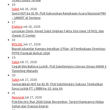
Ticket Ludes Terjual
16
Sulut
Juli 28, 2026
Spirit HUT ke 81 RI, PLN Sukseskan Rangkaian Acara Nasional PIKI
– UNKRIT di Tentena
17
Etalase
Juli 28, 2026
Luruskan Opini, Kejati Sulut Ungkap Fakta Sita Uang 18 M EL dan
Owner IT Center
18
BOLSEL
Juli 27, 2026
Bupati Iskandar Kamaru Ingatkan 3 Pilar, di Pembukaan Orientasi
PPPK Pemkab Bolsel 2026
19
Sulut
Juli 27, 2026
Cegah Dini Bahaya Listrik, PLN Suluttenggo Literasi Siswa SMAN 3
Tuminting Manado
20
Sulut
Juli 27, 2026
Semarakkan HUT ke-81 RI, PLN Suluttenggo Sukses Tingkatkan
Daya Listrik PT J RBM ke 10 Juta VA
21
Nasional
Juli 27, 2026
PLN Electric Run 2026 Gelar November, Target Kampanye Hidup
Sehat dan Transisi Energi