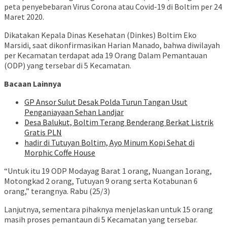
peta penyebebaran Virus Corona atau Covid-19 di Boltim per 24
Maret 2020.
Dikatakan Kepala Dinas Kesehatan (Dinkes) Boltim Eko
Marsidi, saat dikonfirmasikan Harian Manado, bahwa diwilayah
per Kecamatan terdapat ada 19 Orang Dalam Pemantauan
(ODP) yang tersebar di 5 Kecamatan.
Bacaan Lainnya
GP Ansor Sulut Desak Polda Turun Tangan Usut
Penganiayaan Sehan Landjar
Desa Balukut, Boltim Terang Benderang Berkat Listrik
Gratis PLN
hadir di Tutuyan Boltim, Ayo Minum Kopi Sehat di
Morphic Coffe House
“Untuk itu 19 ODP Modayag Barat 1 orang, Nuangan 1orang,
Motongkad 2 orang, Tutuyan 9 orang serta Kotabunan 6
orang,” terangnya. Rabu (25/3)
Lanjutnya, sementara pihaknya menjelaskan untuk 15 orang
masih proses pemantaun di 5 Kecamatan yang tersebar.