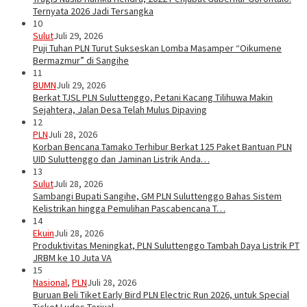
Ternyata 2026 Jadi Tersangka
10
Sulut
Juli 29, 2026
Puji Tuhan PLN Turut Sukseskan Lomba Masamper “Oikumene
Bermazmur” di Sangihe
11
BUMN
Juli 29, 2026
Berkat TJSL PLN Suluttenggo, Petani Kacang Tilihuwa Makin
Sejahtera, Jalan Desa Telah Mulus Dipaving
12
PLN
Juli 28, 2026
Korban Bencana Tamako Terhibur Berkat 125 Paket Bantuan PLN
UID Suluttenggo dan Jaminan Listrik Anda…
13
Sulut
Juli 28, 2026
Sambangi Bupati Sangihe, GM PLN Suluttenggo Bahas Sistem
Kelistrikan hingga Pemulihan Pascabencana T…
14
Ekuin
Juli 28, 2026
Produktivitas Meningkat, PLN Suluttenggo Tambah Daya Listrik PT
JRBM ke 10 Juta VA
15
Nasional
,
PLN
Juli 28, 2026
Buruan Beli Tiket Early Bird PLN Electric Run 2026, untuk Special