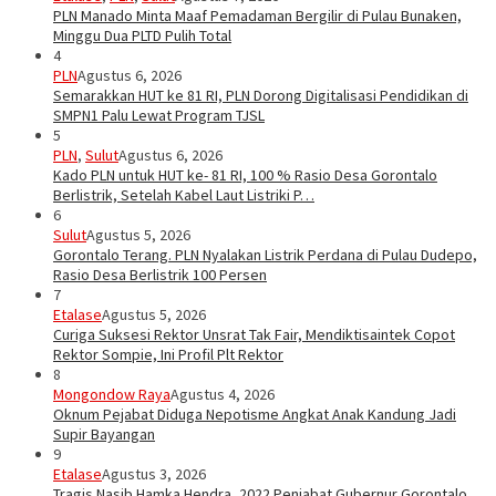
PLN Manado Minta Maaf Pemadaman Bergilir di Pulau Bunaken,
Minggu Dua PLTD Pulih Total
4
PLN
Agustus 6, 2026
Semarakkan HUT ke 81 RI, PLN Dorong Digitalisasi Pendidikan di
SMPN1 Palu Lewat Program TJSL
5
PLN
,
Sulut
Agustus 6, 2026
Kado PLN untuk HUT ke- 81 RI, 100 % Rasio Desa Gorontalo
Berlistrik, Setelah Kabel Laut Listriki P…
6
Sulut
Agustus 5, 2026
Gorontalo Terang. PLN Nyalakan Listrik Perdana di Pulau Dudepo,
Rasio Desa Berlistrik 100 Persen
7
Etalase
Agustus 5, 2026
Curiga Suksesi Rektor Unsrat Tak Fair, Mendiktisaintek Copot
Rektor Sompie, Ini Profil Plt Rektor
8
Mongondow Raya
Agustus 4, 2026
Oknum Pejabat Diduga Nepotisme Angkat Anak Kandung Jadi
Supir Bayangan
9
Etalase
Agustus 3, 2026
Tragis Nasib Hamka Hendra, 2022 Penjabat Gubernur Gorontalo.