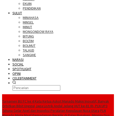
EKUIN
PENDIDIKAN
SULUT
MINAHASA
MINSEL
MINUT
MONGONDOW RAYA
BITUNG
BOLTIM
BOLMUT
TALAUD
SANGIHE
NARASI
SOCIAL
SPOTYLIGHT
OPINI
CELEBTAINMENT
BERITA TERBARU
Turnamen BU FC ke 4 Kata Ketua Askot Manado Makin Inovatif, Banyak
Orbitkan Bibit Unggul
Jaga Listrik Andal Jelang HUT ke-81 RI, PLN UP3
Tahuna Gelar Apel dan Inspeksi Peralatan Kepulauan Nusa Utara
PLN
Manado Minta Maaf Pemadaman Bergilir di Pulau Bunaken, Minggu Dua