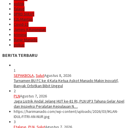
politik
Talaud
DPRD SULUT
E2L-Mantap
Covid-19
James A Kojongian
kriminal
Banjir Manado
golkar
BERITA TERBARU
1
SEPAKBOLA
,
Sulut
Agustus 8, 2026
Turnamen BU FC ke 4 Kata Ketua Askot Manado Makin Inovatif,
Banyak Orbitkan Bibit Unggul
2
PLN
Agustus 7, 2026
Jaga Listrik Andal Jelang HUT ke-81 RI, PLN UP3 Tahuna Gelar Apel
dan Inspeksi Peralatan Kepulauan N…
https://harimanado.com/wp-content/uploads/2026/03/IKLAN-
IDUL-FITRI-AN-NUR.jpg
3
Etalase
,
PLN
,
Sulut
Agustus 7, 2026