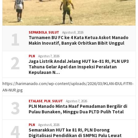
1
SEPAKBOLA
,
SULUT
Agustus 8, 2026
Turnamen BU FC ke 4 Kata Ketua Askot Manado
Makin Inovatif, Banyak Orbitkan Bibit Unggul
2
PLN
Agustus 7, 2026
Jaga Listrik Andal Jelang HUT ke-81 RI, PLN UP3
Tahuna Gelar Apel dan Inspeksi Peralatan
Kepulauan N…
https://harimanado.com/wp-content/uploads/2026/03/IKLAN-IDUL-FITRI-
AN-NUR.jpg
3
ETALASE
,
PLN
,
SULUT
Agustus 7, 2026
PLN Manado Minta Maaf Pemadaman Bergilir di
Pulau Bunaken, Minggu Dua PLTD Pulih Total
4
PLN
Agustus 6, 2026
Semarakkan HUT ke 81 RI, PLN Dorong
Digitalisasi Pendidikan di SMPN1 Palu Lewat