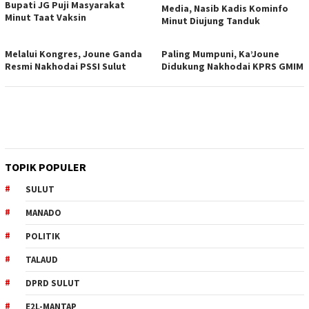
Bupati JG Puji Masyarakat
Media, Nasib Kadis Kominfo
Minut Taat Vaksin
Minut Diujung Tanduk
Melalui Kongres, Joune Ganda
Paling Mumpuni, Ka’Joune
Resmi Nakhodai PSSI Sulut
Didukung Nakhodai KPRS GMIM
TOPIK POPULER
SULUT
MANADO
POLITIK
TALAUD
DPRD SULUT
E2L-MANTAP