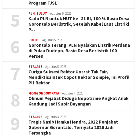
Program TJSL
5
PLN
,
SULUT
Agustus 6, 2026
Kado PLN untuk HUT ke- 81 RI, 100 % Rasio Desa
Gorontalo Berlistrik, Setelah Kabel Laut Listriki
P…
6
SULUT
Agustus 5, 2026
Gorontalo Terang. PLN Nyalakan Listrik Perdana
di Pulau Dudepo, Rasio Desa Berlistrik 100
Persen
7
ETALASE
Agustus 5, 2026
Curiga Suksesi Rektor Unsrat Tak Fair,
Mendiktisaintek Copot Rektor Sompie, Ini Profil
Plt Rektor
8
MONGONDOW RAYA
Agustus 4, 2026
Oknum Pejabat Diduga Nepotisme Angkat Anak
Kandung Jadi Supir Bayangan
9
ETALASE
Agustus 3, 2026
Tragis Nasib Hamka Hendra, 2022 Penjabat
Gubernur Gorontalo. Ternyata 2026 Jadi
Tersangka