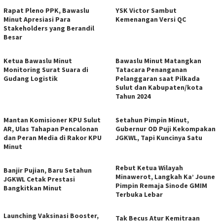
Rapat Pleno PPK, Bawaslu
YSK Victor Sambut
Minut Apresiasi Para
Kemenangan Versi QC
Stakeholders yang Berandil
Besar
Ketua Bawaslu Minut
Bawaslu Minut Matangkan
Monitoring Surat Suara di
Tatacara Penanganan
Gudang Logistik
Pelanggaran saat Pilkada
Sulut dan Kabupaten/kota
Tahun 2024
Mantan Komisioner KPU Sulut
Setahun Pimpin Minut,
AR, Ulas Tahapan Pencalonan
Gubernur OD Puji Kekompakan
dan Peran Media di Rakor KPU
JGKWL, Tapi Kuncinya Satu
Minut
Rebut Ketua Wilayah
Banjir Pujian, Baru Setahun
Minawerot, Langkah Ka’ Joune
JGKWL Cetak Prestasi
Pimpin Remaja Sinode GMIM
Bangkitkan Minut
Terbuka Lebar
Launching Vaksinasi Booster,
Tak Becus Atur Kemitraan