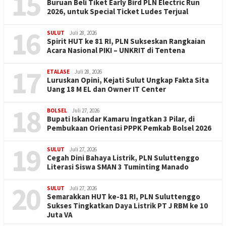
15
Buruan Beli Tiket Early Bird PLN Electric Run
2026, untuk Special Ticket Ludes Terjual
16
SULUT
Juli 28, 2026
Spirit HUT ke 81 RI, PLN Sukseskan Rangkaian
Acara Nasional PIKI – UNKRIT di Tentena
17
ETALASE
Juli 28, 2026
Luruskan Opini, Kejati Sulut Ungkap Fakta Sita
Uang 18 M EL dan Owner IT Center
18
BOLSEL
Juli 27, 2026
Bupati Iskandar Kamaru Ingatkan 3 Pilar, di
Pembukaan Orientasi PPPK Pemkab Bolsel 2026
19
SULUT
Juli 27, 2026
Cegah Dini Bahaya Listrik, PLN Suluttenggo
Literasi Siswa SMAN 3 Tuminting Manado
20
SULUT
Juli 27, 2026
Semarakkan HUT ke-81 RI, PLN Suluttenggo
Sukses Tingkatkan Daya Listrik PT J RBM ke 10
Juta VA