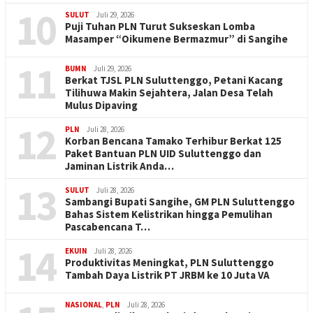
10
SULUT
Juli 29, 2026
Puji Tuhan PLN Turut Sukseskan Lomba
Masamper “Oikumene Bermazmur” di Sangihe
11
BUMN
Juli 29, 2026
Berkat TJSL PLN Suluttenggo, Petani Kacang
Tilihuwa Makin Sejahtera, Jalan Desa Telah
Mulus Dipaving
12
PLN
Juli 28, 2026
Korban Bencana Tamako Terhibur Berkat 125
Paket Bantuan PLN UID Suluttenggo dan
Jaminan Listrik Anda…
13
SULUT
Juli 28, 2026
Sambangi Bupati Sangihe, GM PLN Suluttenggo
Bahas Sistem Kelistrikan hingga Pemulihan
Pascabencana T…
14
EKUIN
Juli 28, 2026
Produktivitas Meningkat, PLN Suluttenggo
Tambah Daya Listrik PT JRBM ke 10 Juta VA
NASIONAL
,
PLN
Juli 28, 2026