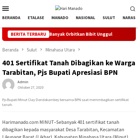
Loncat
Menu
ke
Mobile
konten
BERANDA
ETALASE
MANADO
NASIONAL
SULUT
NARASI
tif, Banyak Orbitkan Bibit Unggul
BERITA TERBARU
Jaga Listrik Andal Je
Beranda
Sulut
Minahasa Utara
401 Sertifikat Tanah Dibagikan ke Warga
Tarabitan, Pjs Bupati Apresiasi BPN
Admin
Oktober 27, 2020
Pjs Bupati Minut Clay Dondokambey bersama BPN saat memmbagikan sertifikat
tanah.
Harimanado.com MINUT–Sebanyak 401 sertifikat tanah
dibagikan kepada masyarakat Desa Tarabitan, Kecamatan
Likupang Barat (Likbar), Kabupaten Minahasa Utara (Minut)