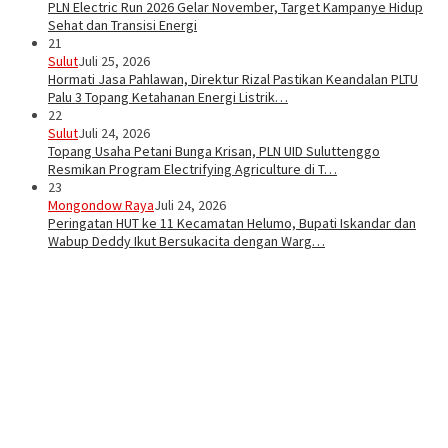
PLN Electric Run 2026 Gelar November, Target Kampanye Hidup
Sehat dan Transisi Energi
21
Sulut
Juli 25, 2026
Hormati Jasa Pahlawan, Direktur Rizal Pastikan Keandalan PLTU
Palu 3 Topang Ketahanan Energi Listrik…
22
Sulut
Juli 24, 2026
Topang Usaha Petani Bunga Krisan, PLN UID Suluttenggo
Resmikan Program Electrifying Agriculture di T…
23
Mongondow Raya
Juli 24, 2026
Peringatan HUT ke 11 Kecamatan Helumo, Bupati Iskandar dan
Wabup Deddy Ikut Bersukacita dengan Warg…