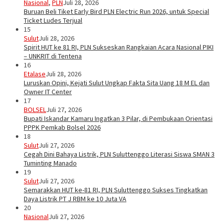
Nasional
,
PLN
Juli 28, 2026
Buruan Beli Tiket Early Bird PLN Electric Run 2026, untuk Special
Ticket Ludes Terjual
15
Sulut
Juli 28, 2026
Spirit HUT ke 81 RI, PLN Sukseskan Rangkaian Acara Nasional PIKI
– UNKRIT di Tentena
16
Etalase
Juli 28, 2026
Luruskan Opini, Kejati Sulut Ungkap Fakta Sita Uang 18 M EL dan
Owner IT Center
17
BOLSEL
Juli 27, 2026
Bupati Iskandar Kamaru Ingatkan 3 Pilar, di Pembukaan Orientasi
PPPK Pemkab Bolsel 2026
18
Sulut
Juli 27, 2026
Cegah Dini Bahaya Listrik, PLN Suluttenggo Literasi Siswa SMAN 3
Tuminting Manado
19
Sulut
Juli 27, 2026
Semarakkan HUT ke-81 RI, PLN Suluttenggo Sukses Tingkatkan
Daya Listrik PT J RBM ke 10 Juta VA
20
Nasional
Juli 27, 2026