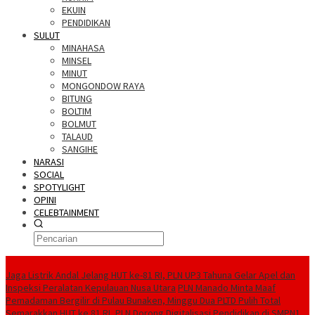
EKUIN
PENDIDIKAN
SULUT
MINAHASA
MINSEL
MINUT
MONGONDOW RAYA
BITUNG
BOLTIM
BOLMUT
TALAUD
SANGIHE
NARASI
SOCIAL
SPOTYLIGHT
OPINI
CELEBTAINMENT
BERITA TERBARU
Jaga Listrik Andal Jelang HUT ke-81 RI, PLN UP3 Tahuna Gelar Apel dan
Inspeksi Peralatan Kepulauan Nusa Utara
PLN Manado Minta Maaf
Pemadaman Bergilir di Pulau Bunaken, Minggu Dua PLTD Pulih Total
Semarakkan HUT ke 81 RI, PLN Dorong Digitalisasi Pendidikan di SMPN1