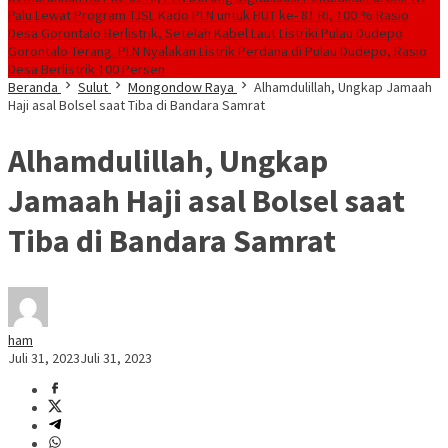
Palu Lewat Program TJSL
Kado PLN untuk HUT ke- 81 RI, 100 % Rasio
Desa Gorontalo Berlistrik, Setelah Kabel Laut Listriki Pulau Dudepo
Gorontalo Terang. PLN Nyalakan Listrik Perdana di Pulau Dudepo, Rasio
Desa Berlistrik 100 Persen
Beranda
Sulut
Mongondow Raya
Alhamdulillah, Ungkap Jamaah
Haji asal Bolsel saat Tiba di Bandara Samrat
Alhamdulillah, Ungkap
Jamaah Haji asal Bolsel saat
Tiba di Bandara Samrat
ham
Juli 31, 2023
Juli 31, 2023