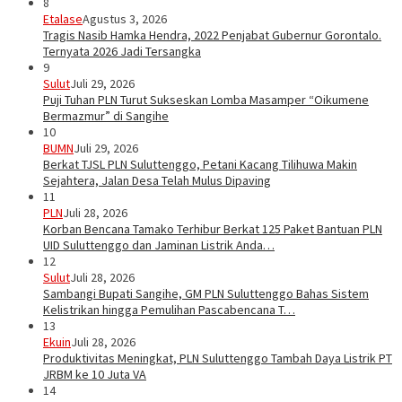
8
Etalase
Agustus 3, 2026
Tragis Nasib Hamka Hendra, 2022 Penjabat Gubernur Gorontalo.
Ternyata 2026 Jadi Tersangka
9
Sulut
Juli 29, 2026
Puji Tuhan PLN Turut Sukseskan Lomba Masamper “Oikumene
Bermazmur” di Sangihe
10
BUMN
Juli 29, 2026
Berkat TJSL PLN Suluttenggo, Petani Kacang Tilihuwa Makin
Sejahtera, Jalan Desa Telah Mulus Dipaving
11
PLN
Juli 28, 2026
Korban Bencana Tamako Terhibur Berkat 125 Paket Bantuan PLN
UID Suluttenggo dan Jaminan Listrik Anda…
12
Sulut
Juli 28, 2026
Sambangi Bupati Sangihe, GM PLN Suluttenggo Bahas Sistem
Kelistrikan hingga Pemulihan Pascabencana T…
13
Ekuin
Juli 28, 2026
Produktivitas Meningkat, PLN Suluttenggo Tambah Daya Listrik PT
JRBM ke 10 Juta VA
14