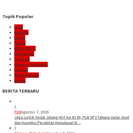
Topik Populer
sulut
manado
politik
Talaud
DPRD SULUT
E2L-Mantap
Covid-19
James A Kojongian
kriminal
Banjir Manado
golkar
BERITA TERBARU
1
PLN
Agustus 7, 2026
Jaga Listrik Andal Jelang HUT ke-81 RI, PLN UP3 Tahuna Gelar Apel
dan Inspeksi Peralatan Kepulauan N…
2