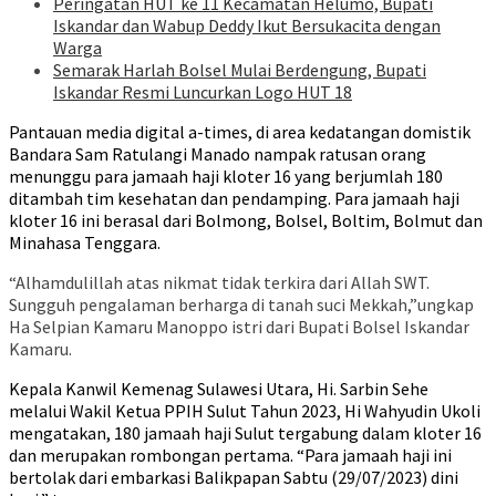
Peringatan HUT ke 11 Kecamatan Helumo, Bupati
Iskandar dan Wabup Deddy Ikut Bersukacita dengan
Warga
Semarak Harlah Bolsel Mulai Berdengung, Bupati
Iskandar Resmi Luncurkan Logo HUT 18
Pantauan media digital a-times, di area kedatangan domistik
Bandara Sam Ratulangi Manado nampak ratusan orang
menunggu para jamaah haji kloter 16 yang berjumlah 180
ditambah tim kesehatan dan pendamping. Para jamaah haji
kloter 16 ini berasal dari Bolmong, Bolsel, Boltim, Bolmut dan
Minahasa Tenggara.
“Alhamdulillah atas nikmat tidak terkira dari Allah SWT.
Sungguh pengalaman berharga di tanah suci Mekkah,”ungkap
Ha Selpian Kamaru Manoppo istri dari Bupati Bolsel Iskandar
Kamaru.
Kepala Kanwil Kemenag Sulawesi Utara, Hi. Sarbin Sehe
melalui Wakil Ketua PPIH Sulut Tahun 2023, Hi Wahyudin Ukoli
mengatakan, 180 jamaah haji Sulut tergabung dalam kloter 16
dan merupakan rombongan pertama. “Para jamaah haji ini
bertolak dari embarkasi Balikpapan Sabtu (29/07/2023) dini