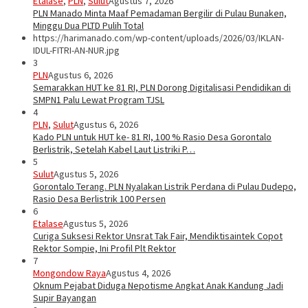
Etalase
,
PLN
,
Sulut
Agustus 7, 2026
PLN Manado Minta Maaf Pemadaman Bergilir di Pulau Bunaken,
Minggu Dua PLTD Pulih Total
https://harimanado.com/wp-content/uploads/2026/03/IKLAN-
IDUL-FITRI-AN-NUR.jpg
3
PLN
Agustus 6, 2026
Semarakkan HUT ke 81 RI, PLN Dorong Digitalisasi Pendidikan di
SMPN1 Palu Lewat Program TJSL
4
PLN
,
Sulut
Agustus 6, 2026
Kado PLN untuk HUT ke- 81 RI, 100 % Rasio Desa Gorontalo
Berlistrik, Setelah Kabel Laut Listriki P…
5
Sulut
Agustus 5, 2026
Gorontalo Terang. PLN Nyalakan Listrik Perdana di Pulau Dudepo,
Rasio Desa Berlistrik 100 Persen
6
Etalase
Agustus 5, 2026
Curiga Suksesi Rektor Unsrat Tak Fair, Mendiktisaintek Copot
Rektor Sompie, Ini Profil Plt Rektor
7
Mongondow Raya
Agustus 4, 2026
Oknum Pejabat Diduga Nepotisme Angkat Anak Kandung Jadi
Supir Bayangan