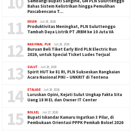
10
Sambangi Bupati Sangihe, GM PLN Suluttenggo
Bahas Sistem Kelistrikan hingga Pemulihan
Pascabencana T…
11
EKUIN
Juli 28, 2026
Produktivitas Meningkat, PLN Suluttenggo
Tambah Daya Listrik PT JRBM ke 10 Juta VA
12
NASIONAL
,
PLN
Juli 28, 2026
Buruan Beli Tiket Early Bird PLN Electric Run
2026, untuk Special Ticket Ludes Terjual
13
SULUT
Juli 28, 2026
Spirit HUT ke 81 RI, PLN Sukseskan Rangkaian
Acara Nasional PIKI – UNKRIT di Tentena
14
ETALASE
Juli 28, 2026
Luruskan Opini, Kejati Sulut Ungkap Fakta Sita
Uang 18 M EL dan Owner IT Center
15
BOLSEL
Juli 27, 2026
Bupati Iskandar Kamaru Ingatkan 3 Pilar, di
Pembukaan Orientasi PPPK Pemkab Bolsel 2026