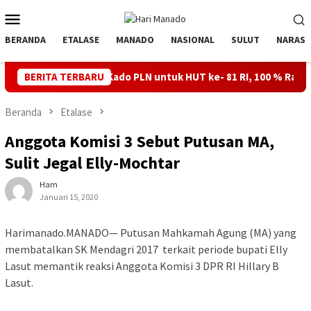
Loncat
Menu
ke
Mobile
konten
BERANDA
ETALASE
MANADO
NASIONAL
SULUT
NARASI
BERITA TERBARU
Kado PLN untuk HUT ke- 81 RI, 100 % Rasio Desa Gorontalo 
Beranda
Etalase
Anggota Komisi 3 Sebut Putusan MA,
Sulit Jegal Elly-Mochtar
Ham
Januari 15, 2020
Harimanado.MANADO— Putusan Mahkamah Agung (MA) yang
membatalkan SK Mendagri 2017 terkait periode bupati Elly
Lasut memantik reaksi Anggota Komisi 3 DPR RI Hillary B
Lasut.