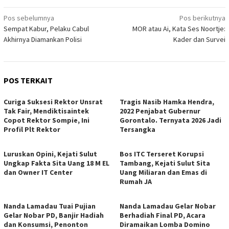
Navigasi
Pos sebelumnya
Pos berikutnya
Sempat Kabur, Pelaku Cabul
MOR atau Ai, Kata Ses Noortje:
pos
Akhirnya Diamankan Polisi
Kader dan Survei
POS TERKAIT
Curiga Suksesi Rektor Unsrat
Tragis Nasib Hamka Hendra,
Tak Fair, Mendiktisaintek
2022 Penjabat Gubernur
Copot Rektor Sompie, Ini
Gorontalo. Ternyata 2026 Jadi
Profil Plt Rektor
Tersangka
Luruskan Opini, Kejati Sulut
Bos ITC Terseret Korupsi
Ungkap Fakta Sita Uang 18 M EL
Tambang, Kejati Sulut Sita
dan Owner IT Center
Uang Miliaran dan Emas di
Rumah JA
Nanda Lamadau Tuai Pujian
Nanda Lamadau Gelar Nobar
Gelar Nobar PD, Banjir Hadiah
Berhadiah Final PD, Acara
dan Konsumsi, Penonton
Diramaikan Lomba Domino