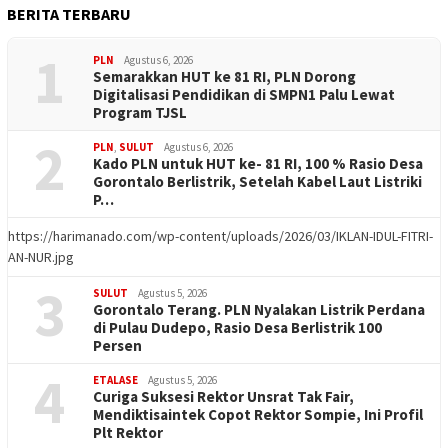
BERITA TERBARU
1
PLN
Agustus 6, 2026
Semarakkan HUT ke 81 RI, PLN Dorong
Digitalisasi Pendidikan di SMPN1 Palu Lewat
Program TJSL
2
PLN
,
SULUT
Agustus 6, 2026
Kado PLN untuk HUT ke- 81 RI, 100 % Rasio Desa
Gorontalo Berlistrik, Setelah Kabel Laut Listriki
P…
https://harimanado.com/wp-content/uploads/2026/03/IKLAN-IDUL-FITRI-
AN-NUR.jpg
3
SULUT
Agustus 5, 2026
Gorontalo Terang. PLN Nyalakan Listrik Perdana
di Pulau Dudepo, Rasio Desa Berlistrik 100
Persen
4
ETALASE
Agustus 5, 2026
Curiga Suksesi Rektor Unsrat Tak Fair,
Mendiktisaintek Copot Rektor Sompie, Ini Profil
Plt Rektor