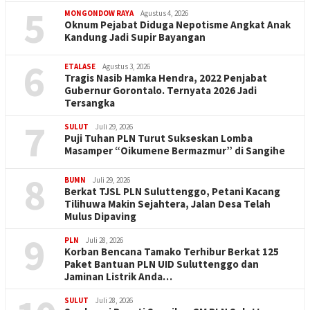
5
MONGONDOW RAYA
Agustus 4, 2026
Oknum Pejabat Diduga Nepotisme Angkat Anak
Kandung Jadi Supir Bayangan
6
ETALASE
Agustus 3, 2026
Tragis Nasib Hamka Hendra, 2022 Penjabat
Gubernur Gorontalo. Ternyata 2026 Jadi
Tersangka
7
SULUT
Juli 29, 2026
Puji Tuhan PLN Turut Sukseskan Lomba
Masamper “Oikumene Bermazmur” di Sangihe
8
BUMN
Juli 29, 2026
Berkat TJSL PLN Suluttenggo, Petani Kacang
Tilihuwa Makin Sejahtera, Jalan Desa Telah
Mulus Dipaving
9
PLN
Juli 28, 2026
Korban Bencana Tamako Terhibur Berkat 125
Paket Bantuan PLN UID Suluttenggo dan
Jaminan Listrik Anda…
SULUT
Juli 28, 2026