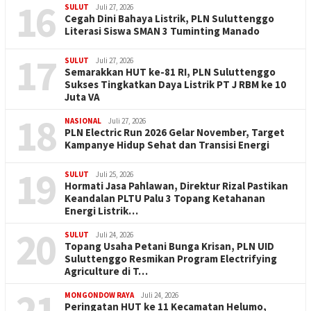
16
SULUT
Juli 27, 2026
Cegah Dini Bahaya Listrik, PLN Suluttenggo
Literasi Siswa SMAN 3 Tuminting Manado
17
SULUT
Juli 27, 2026
Semarakkan HUT ke-81 RI, PLN Suluttenggo
Sukses Tingkatkan Daya Listrik PT J RBM ke 10
Juta VA
18
NASIONAL
Juli 27, 2026
PLN Electric Run 2026 Gelar November, Target
Kampanye Hidup Sehat dan Transisi Energi
19
SULUT
Juli 25, 2026
Hormati Jasa Pahlawan, Direktur Rizal Pastikan
Keandalan PLTU Palu 3 Topang Ketahanan
Energi Listrik…
20
SULUT
Juli 24, 2026
Topang Usaha Petani Bunga Krisan, PLN UID
Suluttenggo Resmikan Program Electrifying
Agriculture di T…
21
MONGONDOW RAYA
Juli 24, 2026
Peringatan HUT ke 11 Kecamatan Helumo,