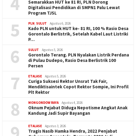
4
Semarakkan HUT ke 81 RI, PLN Dorong
Digitalisasi Pendidikan di SMPN1 Palu Lewat
Program TJSL
5
PLN
,
SULUT
Agustus 6, 2026
Kado PLN untuk HUT ke- 81 RI, 100 % Rasio Desa
Gorontalo Berlistrik, Setelah Kabel Laut Listriki
P…
6
SULUT
Agustus 5, 2026
Gorontalo Terang. PLN Nyalakan Listrik Perdana
di Pulau Dudepo, Rasio Desa Berlistrik 100
Persen
7
ETALASE
Agustus 5, 2026
Curiga Suksesi Rektor Unsrat Tak Fair,
Mendiktisaintek Copot Rektor Sompie, Ini Profil
Plt Rektor
8
MONGONDOW RAYA
Agustus 4, 2026
Oknum Pejabat Diduga Nepotisme Angkat Anak
Kandung Jadi Supir Bayangan
9
ETALASE
Agustus 3, 2026
Tragis Nasib Hamka Hendra, 2022 Penjabat