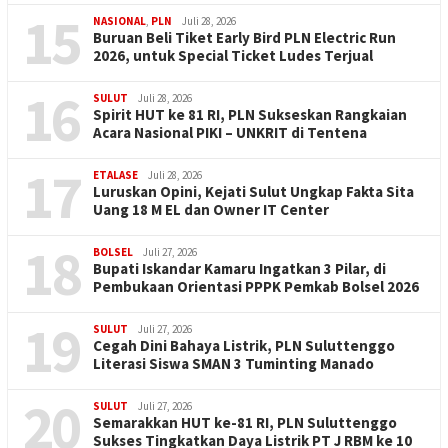
15
NASIONAL
,
PLN
Juli 28, 2026
Buruan Beli Tiket Early Bird PLN Electric Run
2026, untuk Special Ticket Ludes Terjual
16
SULUT
Juli 28, 2026
Spirit HUT ke 81 RI, PLN Sukseskan Rangkaian
Acara Nasional PIKI – UNKRIT di Tentena
17
ETALASE
Juli 28, 2026
Luruskan Opini, Kejati Sulut Ungkap Fakta Sita
Uang 18 M EL dan Owner IT Center
18
BOLSEL
Juli 27, 2026
Bupati Iskandar Kamaru Ingatkan 3 Pilar, di
Pembukaan Orientasi PPPK Pemkab Bolsel 2026
19
SULUT
Juli 27, 2026
Cegah Dini Bahaya Listrik, PLN Suluttenggo
Literasi Siswa SMAN 3 Tuminting Manado
20
SULUT
Juli 27, 2026
Semarakkan HUT ke-81 RI, PLN Suluttenggo
Sukses Tingkatkan Daya Listrik PT J RBM ke 10