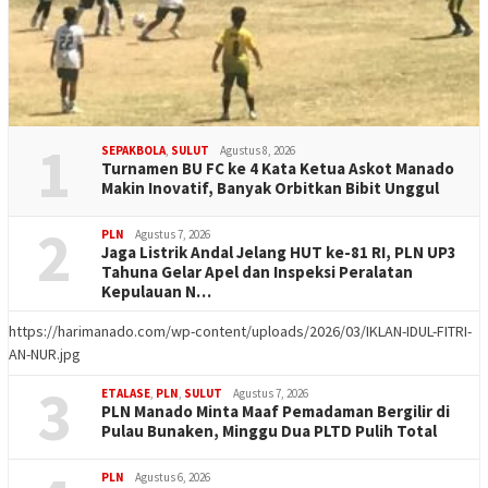
1
SEPAKBOLA
,
SULUT
Agustus 8, 2026
Turnamen BU FC ke 4 Kata Ketua Askot Manado
Makin Inovatif, Banyak Orbitkan Bibit Unggul
2
PLN
Agustus 7, 2026
Jaga Listrik Andal Jelang HUT ke-81 RI, PLN UP3
Tahuna Gelar Apel dan Inspeksi Peralatan
Kepulauan N…
https://harimanado.com/wp-content/uploads/2026/03/IKLAN-IDUL-FITRI-
AN-NUR.jpg
3
ETALASE
,
PLN
,
SULUT
Agustus 7, 2026
PLN Manado Minta Maaf Pemadaman Bergilir di
Pulau Bunaken, Minggu Dua PLTD Pulih Total
PLN
Agustus 6, 2026