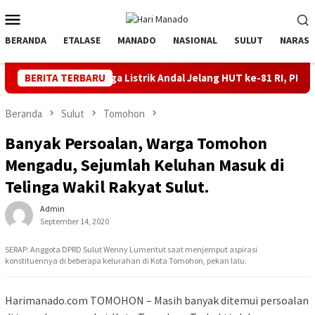
Loncat
Menu
ke
Mobile
konten
BERANDA
ETALASE
MANADO
NASIONAL
SULUT
NARASI
Jaga Listrik Andal Jelang HUT ke-81 RI, PLN UP3 Tahuna Gel
BERITA TERBARU
Beranda
Sulut
Tomohon
Banyak Persoalan, Warga Tomohon
Mengadu, Sejumlah Keluhan Masuk di
Telinga Wakil Rakyat Sulut.
Admin
September 14, 2020
SERAP: Anggota DPRD Sulut Wenny Lumentut saat menjemput aspirasi
konstituennya di beberapa kelurahan di Kota Tomohon, pekan lalu.
Harimanado.com TOMOHON – Masih banyak ditemui persoalan