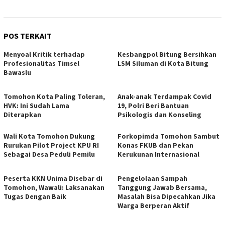
POS TERKAIT
Menyoal Kritik terhadap
Kesbangpol Bitung Bersihkan
Profesionalitas Timsel
LSM Siluman di Kota Bitung
Bawaslu
Tomohon Kota Paling Toleran,
Anak-anak Terdampak Covid
HVK: Ini Sudah Lama
19, Polri Beri Bantuan
Diterapkan
Psikologis dan Konseling
Wali Kota Tomohon Dukung
Forkopimda Tomohon Sambut
Rurukan Pilot Project KPU RI
Konas FKUB dan Pekan
Sebagai Desa Peduli Pemilu
Kerukunan Internasional
Peserta KKN Unima Disebar di
Pengelolaan Sampah
Tomohon, Wawali: Laksanakan
Tanggung Jawab Bersama,
Tugas Dengan Baik
Masalah Bisa Dipecahkan Jika
Warga Berperan Aktif