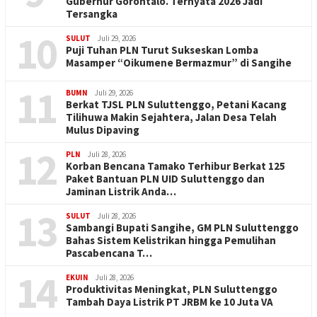
Gubernur Gorontalo. Ternyata 2026 Jadi
Tersangka
10
SULUT
Juli 29, 2026
Puji Tuhan PLN Turut Sukseskan Lomba
Masamper “Oikumene Bermazmur” di Sangihe
11
BUMN
Juli 29, 2026
Berkat TJSL PLN Suluttenggo, Petani Kacang
Tilihuwa Makin Sejahtera, Jalan Desa Telah
Mulus Dipaving
12
PLN
Juli 28, 2026
Korban Bencana Tamako Terhibur Berkat 125
Paket Bantuan PLN UID Suluttenggo dan
Jaminan Listrik Anda…
13
SULUT
Juli 28, 2026
Sambangi Bupati Sangihe, GM PLN Suluttenggo
Bahas Sistem Kelistrikan hingga Pemulihan
Pascabencana T…
14
EKUIN
Juli 28, 2026
Produktivitas Meningkat, PLN Suluttenggo
Tambah Daya Listrik PT JRBM ke 10 Juta VA