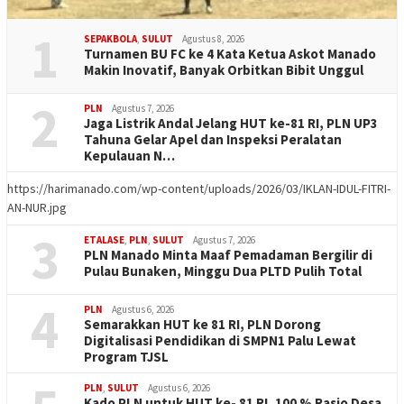
1
SEPAKBOLA
,
SULUT
Agustus 8, 2026
Turnamen BU FC ke 4 Kata Ketua Askot Manado
Makin Inovatif, Banyak Orbitkan Bibit Unggul
2
PLN
Agustus 7, 2026
Jaga Listrik Andal Jelang HUT ke-81 RI, PLN UP3
Tahuna Gelar Apel dan Inspeksi Peralatan
Kepulauan N…
https://harimanado.com/wp-content/uploads/2026/03/IKLAN-IDUL-FITRI-
AN-NUR.jpg
3
ETALASE
,
PLN
,
SULUT
Agustus 7, 2026
PLN Manado Minta Maaf Pemadaman Bergilir di
Pulau Bunaken, Minggu Dua PLTD Pulih Total
4
PLN
Agustus 6, 2026
Semarakkan HUT ke 81 RI, PLN Dorong
Digitalisasi Pendidikan di SMPN1 Palu Lewat
Program TJSL
PLN
,
SULUT
Agustus 6, 2026
Kado PLN untuk HUT ke- 81 RI, 100 % Rasio Desa