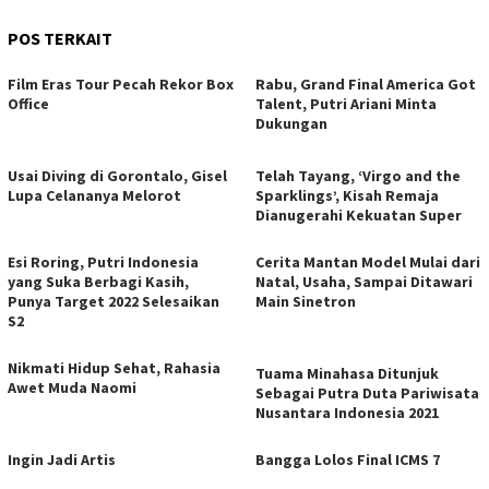
POS TERKAIT
Film Eras Tour Pecah Rekor Box
Rabu, Grand Final America Got
Office
Talent, Putri Ariani Minta
Dukungan
Usai Diving di Gorontalo, Gisel
Telah Tayang, ‘Virgo and the
Lupa Celananya Melorot
Sparklings’, Kisah Remaja
Dianugerahi Kekuatan Super
Esi Roring, Putri Indonesia
Cerita Mantan Model Mulai dari
yang Suka Berbagi Kasih,
Natal, Usaha, Sampai Ditawari
Punya Target 2022 Selesaikan
Main Sinetron
S2
Nikmati Hidup Sehat, Rahasia
Tuama Minahasa Ditunjuk
Awet Muda Naomi
Sebagai Putra Duta Pariwisata
Nusantara Indonesia 2021
Ingin Jadi Artis
Bangga Lolos Final ICMS 7