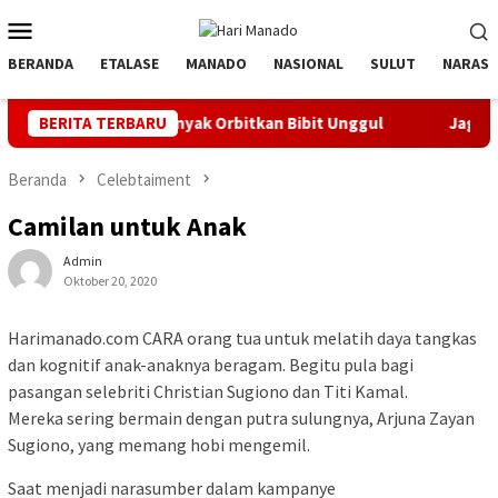
Loncat
Menu
ke
Mobile
konten
BERANDA
ETALASE
MANADO
NASIONAL
SULUT
NARASI
tif, Banyak Orbitkan Bibit Unggul
BERITA TERBARU
Jaga Listrik Andal Je
Beranda
Celebtaiment
Camilan untuk Anak
Admin
Oktober 20, 2020
Harimanado.com CARA orang tua untuk melatih daya tangkas
dan kognitif anak-anaknya beragam. Begitu pula bagi
pasangan selebriti Christian Sugiono dan Titi Kamal.
Mereka sering bermain dengan putra sulungnya, Arjuna Zayan
Sugiono, yang memang hobi mengemil.
Saat menjadi narasumber dalam kampanye