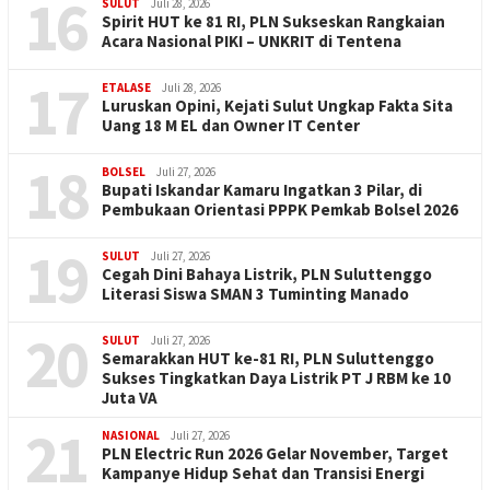
16
SULUT
Juli 28, 2026
Spirit HUT ke 81 RI, PLN Sukseskan Rangkaian
Acara Nasional PIKI – UNKRIT di Tentena
17
ETALASE
Juli 28, 2026
Luruskan Opini, Kejati Sulut Ungkap Fakta Sita
Uang 18 M EL dan Owner IT Center
18
BOLSEL
Juli 27, 2026
Bupati Iskandar Kamaru Ingatkan 3 Pilar, di
Pembukaan Orientasi PPPK Pemkab Bolsel 2026
19
SULUT
Juli 27, 2026
Cegah Dini Bahaya Listrik, PLN Suluttenggo
Literasi Siswa SMAN 3 Tuminting Manado
20
SULUT
Juli 27, 2026
Semarakkan HUT ke-81 RI, PLN Suluttenggo
Sukses Tingkatkan Daya Listrik PT J RBM ke 10
Juta VA
21
NASIONAL
Juli 27, 2026
PLN Electric Run 2026 Gelar November, Target
Kampanye Hidup Sehat dan Transisi Energi