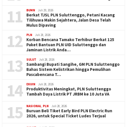
11
BUMN
Juli 29, 2026
Berkat TJSL PLN Suluttenggo, Petani Kacang
Tilihuwa Makin Sejahtera, Jalan Desa Telah
Mulus Dipaving
12
PLN
Juli 28, 2026
Korban Bencana Tamako Terhibur Berkat 125
Paket Bantuan PLN UID Suluttenggo dan
Jaminan Listrik Anda…
13
SULUT
Juli 28, 2026
Sambangi Bupati Sangihe, GM PLN Suluttenggo
Bahas Sistem Kelistrikan hingga Pemulihan
Pascabencana T…
14
EKUIN
Juli 28, 2026
Produktivitas Meningkat, PLN Suluttenggo
Tambah Daya Listrik PT JRBM ke 10 Juta VA
15
NASIONAL
,
PLN
Juli 28, 2026
Buruan Beli Tiket Early Bird PLN Electric Run
2026, untuk Special Ticket Ludes Terjual