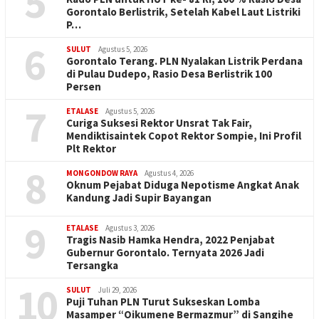
5
Gorontalo Berlistrik, Setelah Kabel Laut Listriki
P…
6
SULUT
Agustus 5, 2026
Gorontalo Terang. PLN Nyalakan Listrik Perdana
di Pulau Dudepo, Rasio Desa Berlistrik 100
Persen
7
ETALASE
Agustus 5, 2026
Curiga Suksesi Rektor Unsrat Tak Fair,
Mendiktisaintek Copot Rektor Sompie, Ini Profil
Plt Rektor
8
MONGONDOW RAYA
Agustus 4, 2026
Oknum Pejabat Diduga Nepotisme Angkat Anak
Kandung Jadi Supir Bayangan
9
ETALASE
Agustus 3, 2026
Tragis Nasib Hamka Hendra, 2022 Penjabat
Gubernur Gorontalo. Ternyata 2026 Jadi
Tersangka
10
SULUT
Juli 29, 2026
Puji Tuhan PLN Turut Sukseskan Lomba
Masamper “Oikumene Bermazmur” di Sangihe