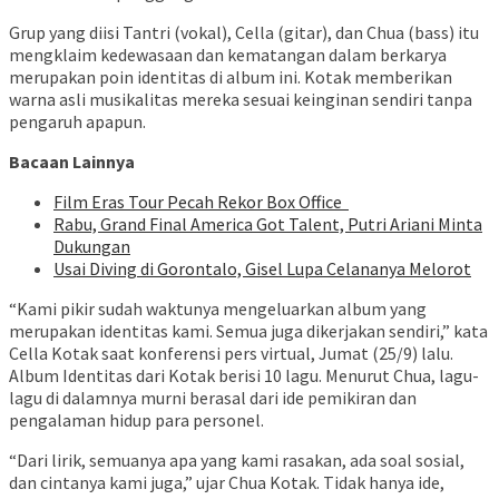
Grup yang diisi Tantri (vokal), Cella (gitar), dan Chua (bass) itu
mengklaim kedewasaan dan kematangan dalam berkarya
merupakan poin identitas di album ini. Kotak memberikan
warna asli musikalitas mereka sesuai keinginan sendiri tanpa
pengaruh apapun.
Bacaan Lainnya
Film Eras Tour Pecah Rekor Box Office
Rabu, Grand Final America Got Talent, Putri Ariani Minta
Dukungan
Usai Diving di Gorontalo, Gisel Lupa Celananya Melorot
“Kami pikir sudah waktunya mengeluarkan album yang
merupakan identitas kami. Semua juga dikerjakan sendiri,” kata
Cella Kotak saat konferensi pers virtual, Jumat (25/9) lalu.
Album Identitas dari Kotak berisi 10 lagu. Menurut Chua, lagu-
lagu di dalamnya murni berasal dari ide pemikiran dan
pengalaman hidup para personel.
“Dari lirik, semuanya apa yang kami rasakan, ada soal sosial,
dan cintanya kami juga,” ujar Chua Kotak. Tidak hanya ide,