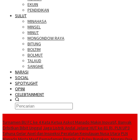
EKUIN
PENDIDIKAN
SULUT
MINAHASA
MINSEL
MINUT
MONGONDOW RAYA
BITUNG
BOLTIM
BOLMUT
TALAUD
SANGIHE
NARASI
SOCIAL
SPOTYLIGHT
OPINI
CELEBTAINMENT
BERITA TERBARU
Turnamen BU FC ke 4 Kata Ketua Askot Manado Makin Inovatif, Banyak
Orbitkan Bibit Unggul
Jaga Listrik Andal Jelang HUT ke-81 RI, PLN UP3
Tahuna Gelar Apel dan Inspeksi Peralatan Kepulauan Nusa Utara
PLN
Manado Minta Maaf Pemadaman Bergilir di Pulau Bunaken, Minggu Dua