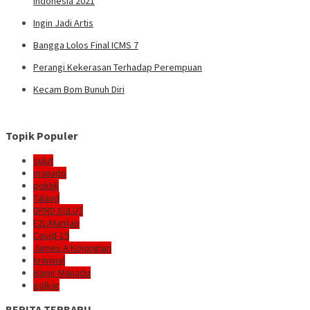
Indonesia 2021
Ingin Jadi Artis
Bangga Lolos Final ICMS 7
Perangi Kekerasan Terhadap Perempuan
Kecam Bom Bunuh Diri
Topik Populer
sulut
manado
politik
Talaud
DPRD SULUT
E2L-Mantap
Covid-19
James A Kojongian
kriminal
Banjir Manado
golkar
BERITA TERBARU