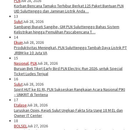
PLN
Juli 28, 2026
Korban Bencana Tamako Terhibur Berkat 125 Paket Bantuan PLN
UID Suluttenggo dan Jaminan Listrik Anda…
13
Sulut
Juli 28, 2026
Sambangi Bupati Sangihe, GM PLN Suluttenggo Bahas Sistem
Kelistrikan hingga Pemulihan Pascabencana T…
14
Ekuin
Juli 28, 2026
Produktivitas Meningkat, PLN Suluttenggo Tambah Daya Listrik PT
JRBM ke 10 Juta VA
15
Nasional
,
PLN
Juli 28, 2026
Buruan Beli Tiket Early Bird PLN Electric Run 2026, untuk Special
Ticket Ludes Terjual
16
Sulut
Juli 28, 2026
Spirit HUT ke 81 RI, PLN Sukseskan Rangkaian Acara Nasional PIKI
– UNKRIT di Tentena
17
Etalase
Juli 28, 2026
Luruskan Opini, Kejati Sulut Ungkap Fakta Sita Uang 18 M EL dan
Owner IT Center
18
BOLSEL
Juli 27, 2026