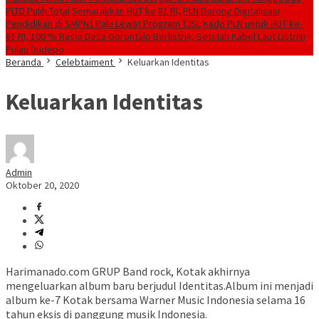
PLTD Pulih Total
Semarakkan HUT ke 81 RI, PLN Dorong Digitalisasi
Pendidikan di SMPN1 Palu Lewat Program TJSL
Kado PLN untuk HUT ke-
81 RI, 100 % Rasio Desa Gorontalo Berlistrik, Setelah Kabel Laut Listriki
Pulau Dudepo
Beranda
Celebtaiment
Keluarkan Identitas
Keluarkan Identitas
Admin
Oktober 20, 2020
Harimanado.com GRUP Band rock, Kotak akhirnya
mengeluarkan album baru berjudul Identitas.Album ini menjadi
album ke-7 Kotak bersama Warner Music Indonesia selama 16
tahun eksis di panggung musik Indonesia.