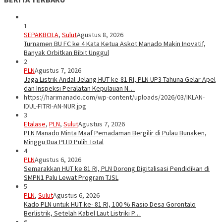
1
SEPAKBOLA
,
Sulut
Agustus 8, 2026
Turnamen BU FC ke 4 Kata Ketua Askot Manado Makin Inovatif,
Banyak Orbitkan Bibit Unggul
2
PLN
Agustus 7, 2026
Jaga Listrik Andal Jelang HUT ke-81 RI, PLN UP3 Tahuna Gelar Apel
dan Inspeksi Peralatan Kepulauan N…
https://harimanado.com/wp-content/uploads/2026/03/IKLAN-
IDUL-FITRI-AN-NUR.jpg
3
Etalase
,
PLN
,
Sulut
Agustus 7, 2026
PLN Manado Minta Maaf Pemadaman Bergilir di Pulau Bunaken,
Minggu Dua PLTD Pulih Total
4
PLN
Agustus 6, 2026
Semarakkan HUT ke 81 RI, PLN Dorong Digitalisasi Pendidikan di
SMPN1 Palu Lewat Program TJSL
5
PLN
,
Sulut
Agustus 6, 2026
Kado PLN untuk HUT ke- 81 RI, 100 % Rasio Desa Gorontalo
Berlistrik, Setelah Kabel Laut Listriki P…