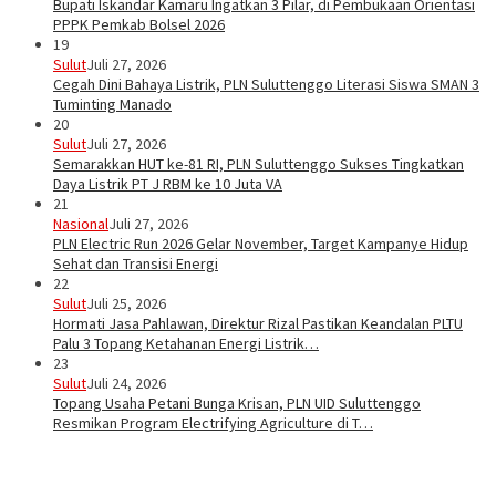
Bupati Iskandar Kamaru Ingatkan 3 Pilar, di Pembukaan Orientasi
PPPK Pemkab Bolsel 2026
19
Sulut
Juli 27, 2026
Cegah Dini Bahaya Listrik, PLN Suluttenggo Literasi Siswa SMAN 3
Tuminting Manado
20
Sulut
Juli 27, 2026
Semarakkan HUT ke-81 RI, PLN Suluttenggo Sukses Tingkatkan
Daya Listrik PT J RBM ke 10 Juta VA
21
Nasional
Juli 27, 2026
PLN Electric Run 2026 Gelar November, Target Kampanye Hidup
Sehat dan Transisi Energi
22
Sulut
Juli 25, 2026
Hormati Jasa Pahlawan, Direktur Rizal Pastikan Keandalan PLTU
Palu 3 Topang Ketahanan Energi Listrik…
23
Sulut
Juli 24, 2026
Topang Usaha Petani Bunga Krisan, PLN UID Suluttenggo
Resmikan Program Electrifying Agriculture di T…