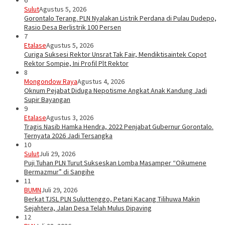
6
Sulut
Agustus 5, 2026
Gorontalo Terang. PLN Nyalakan Listrik Perdana di Pulau Dudepo,
Rasio Desa Berlistrik 100 Persen
7
Etalase
Agustus 5, 2026
Curiga Suksesi Rektor Unsrat Tak Fair, Mendiktisaintek Copot
Rektor Sompie, Ini Profil Plt Rektor
8
Mongondow Raya
Agustus 4, 2026
Oknum Pejabat Diduga Nepotisme Angkat Anak Kandung Jadi
Supir Bayangan
9
Etalase
Agustus 3, 2026
Tragis Nasib Hamka Hendra, 2022 Penjabat Gubernur Gorontalo.
Ternyata 2026 Jadi Tersangka
10
Sulut
Juli 29, 2026
Puji Tuhan PLN Turut Sukseskan Lomba Masamper “Oikumene
Bermazmur” di Sangihe
11
BUMN
Juli 29, 2026
Berkat TJSL PLN Suluttenggo, Petani Kacang Tilihuwa Makin
Sejahtera, Jalan Desa Telah Mulus Dipaving
12