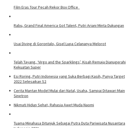
Film Eras Tour Pecah Rekor Box Office
Rabu, Grand Final America Got Talent, Putri Ariani Minta Dukungan
Usai Diving di Gorontalo, Gisel Lupa Celananya Melorot
Telah Tayang, ‘Virgo and the Sparklings’, Kisah Remaja Dianugerahi
Kekuatan Super
Esi Roring, Putri Indonesia yang Suka Berbagi Kasih, Punya Target
2022 Selesaikan S2
Cerita Mantan Model Mulai dari Natal, Usaha, Sampai Ditawari Main
Sinetron
Nikmati Hidup Sehat, Rahasia Awet Muda Naomi
Tuama Minahasa Ditunjuk Sebagai Putra Duta Pariwisata Nusantara