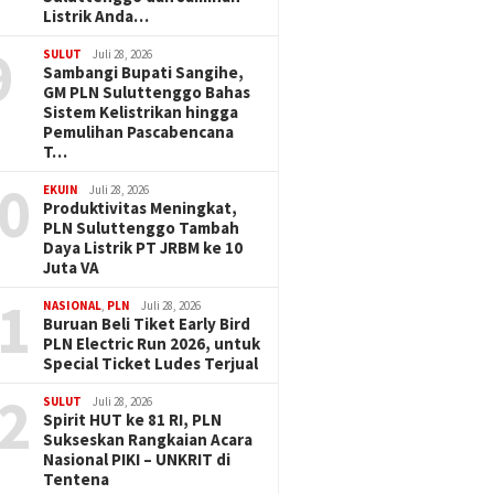
Listrik Anda…
9
SULUT
Juli 28, 2026
Sambangi Bupati Sangihe,
GM PLN Suluttenggo Bahas
Sistem Kelistrikan hingga
Pemulihan Pascabencana
T…
0
EKUIN
Juli 28, 2026
Produktivitas Meningkat,
PLN Suluttenggo Tambah
Daya Listrik PT JRBM ke 10
Juta VA
1
NASIONAL
,
PLN
Juli 28, 2026
Buruan Beli Tiket Early Bird
PLN Electric Run 2026, untuk
Special Ticket Ludes Terjual
2
SULUT
Juli 28, 2026
Spirit HUT ke 81 RI, PLN
Sukseskan Rangkaian Acara
Nasional PIKI – UNKRIT di
Tentena