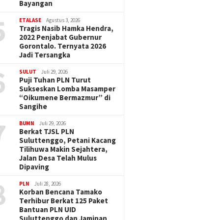
Bayangan
5
ETALASE
Agustus 3, 2026
Tragis Nasib Hamka Hendra,
2022 Penjabat Gubernur
Gorontalo. Ternyata 2026
Jadi Tersangka
6
SULUT
Juli 29, 2026
Puji Tuhan PLN Turut
Sukseskan Lomba Masamper
“Oikumene Bermazmur” di
Sangihe
7
BUMN
Juli 29, 2026
Berkat TJSL PLN
Suluttenggo, Petani Kacang
Tilihuwa Makin Sejahtera,
Jalan Desa Telah Mulus
Dipaving
8
PLN
Juli 28, 2026
Korban Bencana Tamako
Terhibur Berkat 125 Paket
Bantuan PLN UID
Suluttenggo dan Jaminan