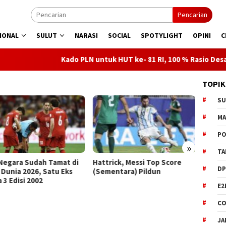
Pencarian
IONAL
SULUT
NARASI
SOCIAL
SPOTYLIGHT
OPINI
C
ado PLN untuk HUT ke- 81 RI, 100 % Rasio Desa Gorontalo Berlistr
TOPIK
S
M
PO
»
TA
rick, Messi Top Score
El Clasico Langka, Sikat
Saran
DP
entara) Pildun
Madrid, Barca Kunci Juara La
Tepat 
Liga
Waktu 
E2
CO
JA