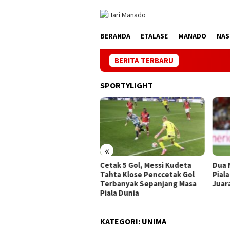
Loncat
ke
konten
BERANDA
ETALASE
MANADO
NAS
BERITA TERBARU
K
SPORTYLIGHT
«
ak 5 Gol, Messi Kudeta
Dua Negara Sudah Tamat di
Hatt
ta Klose Penccetak Gol
Piala Dunia 2026, Satu Eks
(Sem
rbanyak Sepanjang Masa
Juara 3 Edisi 2002
la Dunia
KATEGORI:
UNIMA