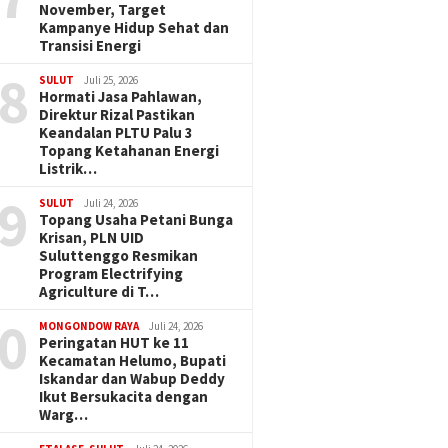
November, Target
Kampanye Hidup Sehat dan
Transisi Energi
8
SULUT
Juli 25, 2026
Hormati Jasa Pahlawan,
Direktur Rizal Pastikan
Keandalan PLTU Palu 3
Topang Ketahanan Energi
Listrik…
9
SULUT
Juli 24, 2026
Topang Usaha Petani Bunga
Krisan, PLN UID
Suluttenggo Resmikan
Program Electrifying
Agriculture di T…
0
MONGONDOW RAYA
Juli 24, 2026
Peringatan HUT ke 11
Kecamatan Helumo, Bupati
Iskandar dan Wabup Deddy
Ikut Bersukacita dengan
Warg…