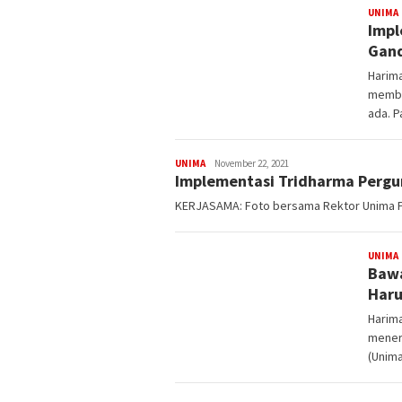
UNIMA
Impl
Gand
Harim
memba
ada. P
UNIMA
admin-
November 22, 2021
Implementasi Tridharma Pergur
harimanado
KERJASAMA: Foto bersama Rektor Unima Pro
UNIMA
Bawa
Haru
Harima
mener
(Unima