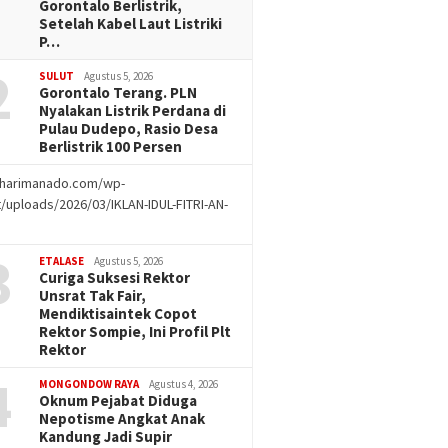
Gorontalo Berlistrik,
Setelah Kabel Laut Listriki
P…
2
SULUT
Agustus 5, 2026
Gorontalo Terang. PLN
Nyalakan Listrik Perdana di
Pulau Dudepo, Rasio Desa
Berlistrik 100 Persen
//harimanado.com/wp-
/uploads/2026/03/IKLAN-IDUL-FITRI-AN-
g
3
ETALASE
Agustus 5, 2026
Curiga Suksesi Rektor
Unsrat Tak Fair,
Mendiktisaintek Copot
Rektor Sompie, Ini Profil Plt
Rektor
4
MONGONDOW RAYA
Agustus 4, 2026
Oknum Pejabat Diduga
Nepotisme Angkat Anak
Kandung Jadi Supir