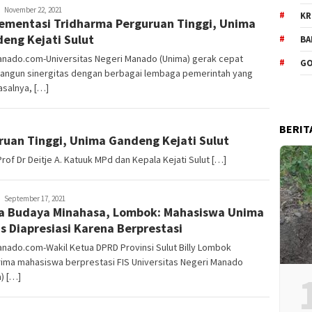
admin-
November 22, 2021
KR
ementasi Tridharma Perguruan Tinggi, Unima
harimanado
eng Kejati Sulut
BA
anado.com-Universitas Negeri Manado (Unima) gerak cepat
GO
ngun sinergitas dengan berbagai lembaga pemerintah yang
asalnya, […]
BERIT
uan Tinggi, Unima Gandeng Kejati Sulut
f Dr Deitje A. Katuuk MPd dan Kepala Kejati Sulut […]
admin-
September 17, 2021
 Budaya Minahasa, Lombok: Mahasiswa Unima
harimanado
s Diapresiasi Karena Berprestasi
nado.com-Wakil Ketua DPRD Provinsi Sulut Billy Lombok
ima mahasiswa berprestasi FIS Universitas Negeri Manado
) […]