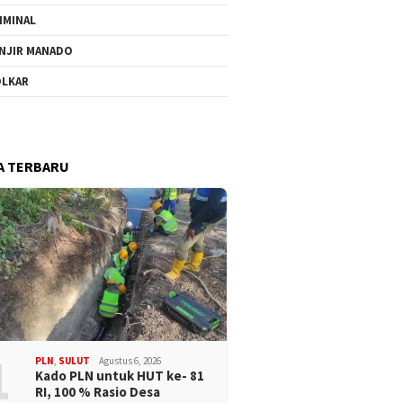
IMINAL
NJIR MANADO
LKAR
A TERBARU
1
PLN
,
SULUT
Agustus 6, 2026
Kado PLN untuk HUT ke- 81
RI, 100 % Rasio Desa