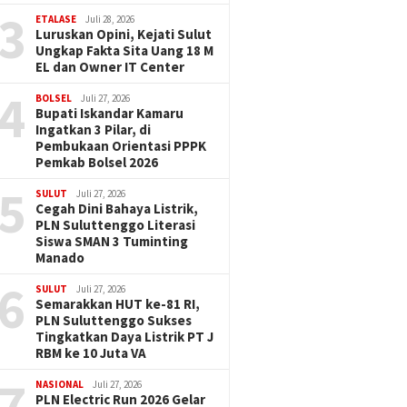
3
ETALASE
Juli 28, 2026
Luruskan Opini, Kejati Sulut
Ungkap Fakta Sita Uang 18 M
EL dan Owner IT Center
4
BOLSEL
Juli 27, 2026
Bupati Iskandar Kamaru
Ingatkan 3 Pilar, di
Pembukaan Orientasi PPPK
Pemkab Bolsel 2026
5
SULUT
Juli 27, 2026
Cegah Dini Bahaya Listrik,
PLN Suluttenggo Literasi
Siswa SMAN 3 Tuminting
Manado
6
SULUT
Juli 27, 2026
Semarakkan HUT ke-81 RI,
PLN Suluttenggo Sukses
Tingkatkan Daya Listrik PT J
RBM ke 10 Juta VA
7
NASIONAL
Juli 27, 2026
PLN Electric Run 2026 Gelar