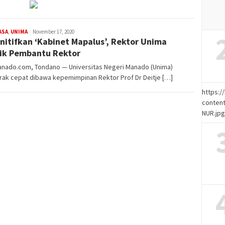
ASA
,
UNIMA
Admin
November 17, 2020
nitifkan ‘Kabinet Mapalus’, Rektor Unima
ik Pembantu Rektor
anado.com, Tondano — Universitas Negeri Manado (Unima)
rak cepat dibawa kepemimpinan Rektor Prof Dr Deitje […]
https:
content
NUR.jp