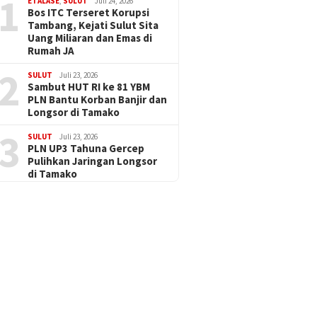
1
ETALASE
,
SULUT
Juli 24, 2026
Bos ITC Terseret Korupsi
Tambang, Kejati Sulut Sita
Uang Miliaran dan Emas di
Rumah JA
2
SULUT
Juli 23, 2026
Sambut HUT RI ke 81 YBM
PLN Bantu Korban Banjir dan
Longsor di Tamako
3
SULUT
Juli 23, 2026
PLN UP3 Tahuna Gercep
Pulihkan Jaringan Longsor
di Tamako