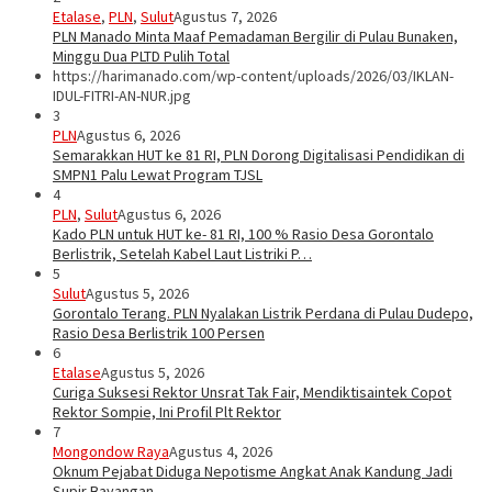
Etalase
,
PLN
,
Sulut
Agustus 7, 2026
PLN Manado Minta Maaf Pemadaman Bergilir di Pulau Bunaken,
Minggu Dua PLTD Pulih Total
https://harimanado.com/wp-content/uploads/2026/03/IKLAN-
IDUL-FITRI-AN-NUR.jpg
3
PLN
Agustus 6, 2026
Semarakkan HUT ke 81 RI, PLN Dorong Digitalisasi Pendidikan di
SMPN1 Palu Lewat Program TJSL
4
PLN
,
Sulut
Agustus 6, 2026
Kado PLN untuk HUT ke- 81 RI, 100 % Rasio Desa Gorontalo
Berlistrik, Setelah Kabel Laut Listriki P…
5
Sulut
Agustus 5, 2026
Gorontalo Terang. PLN Nyalakan Listrik Perdana di Pulau Dudepo,
Rasio Desa Berlistrik 100 Persen
6
Etalase
Agustus 5, 2026
Curiga Suksesi Rektor Unsrat Tak Fair, Mendiktisaintek Copot
Rektor Sompie, Ini Profil Plt Rektor
7
Mongondow Raya
Agustus 4, 2026
Oknum Pejabat Diduga Nepotisme Angkat Anak Kandung Jadi
Supir Bayangan