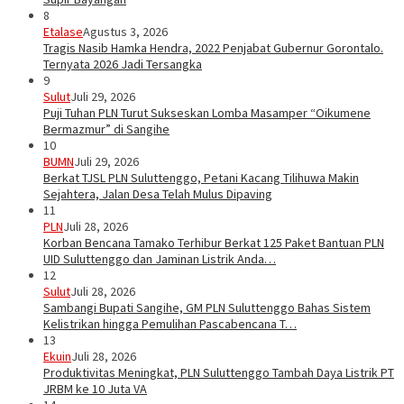
8
Etalase
Agustus 3, 2026
Tragis Nasib Hamka Hendra, 2022 Penjabat Gubernur Gorontalo.
Ternyata 2026 Jadi Tersangka
9
Sulut
Juli 29, 2026
Puji Tuhan PLN Turut Sukseskan Lomba Masamper “Oikumene
Bermazmur” di Sangihe
10
BUMN
Juli 29, 2026
Berkat TJSL PLN Suluttenggo, Petani Kacang Tilihuwa Makin
Sejahtera, Jalan Desa Telah Mulus Dipaving
11
PLN
Juli 28, 2026
Korban Bencana Tamako Terhibur Berkat 125 Paket Bantuan PLN
UID Suluttenggo dan Jaminan Listrik Anda…
12
Sulut
Juli 28, 2026
Sambangi Bupati Sangihe, GM PLN Suluttenggo Bahas Sistem
Kelistrikan hingga Pemulihan Pascabencana T…
13
Ekuin
Juli 28, 2026
Produktivitas Meningkat, PLN Suluttenggo Tambah Daya Listrik PT
JRBM ke 10 Juta VA