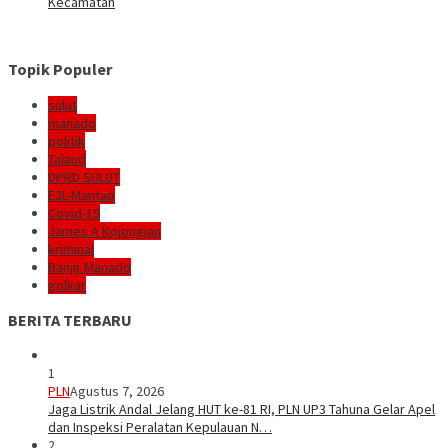
Kecamatan
Topik Populer
sulut
manado
politik
Talaud
DPRD SULUT
E2L-Mantap
Covid-19
James A Kojongian
kriminal
Banjir Manado
golkar
BERITA TERBARU
1
PLN
Agustus 7, 2026
Jaga Listrik Andal Jelang HUT ke-81 RI, PLN UP3 Tahuna Gelar Apel
dan Inspeksi Peralatan Kepulauan N…
2