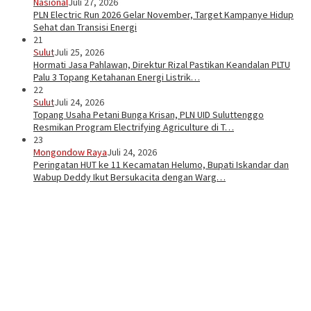
Nasional
Juli 27, 2026
PLN Electric Run 2026 Gelar November, Target Kampanye Hidup
Sehat dan Transisi Energi
21
Sulut
Juli 25, 2026
Hormati Jasa Pahlawan, Direktur Rizal Pastikan Keandalan PLTU
Palu 3 Topang Ketahanan Energi Listrik…
22
Sulut
Juli 24, 2026
Topang Usaha Petani Bunga Krisan, PLN UID Suluttenggo
Resmikan Program Electrifying Agriculture di T…
23
Mongondow Raya
Juli 24, 2026
Peringatan HUT ke 11 Kecamatan Helumo, Bupati Iskandar dan
Wabup Deddy Ikut Bersukacita dengan Warg…