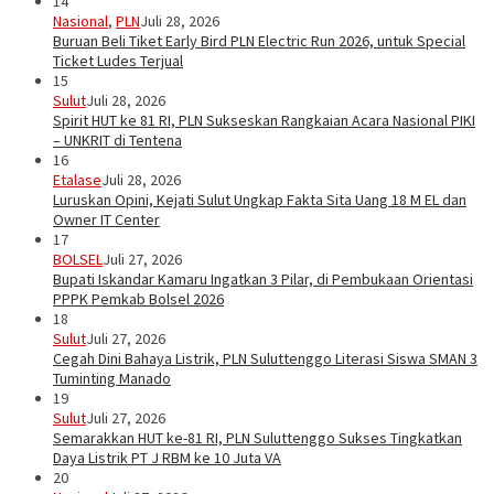
14
Nasional
,
PLN
Juli 28, 2026
Buruan Beli Tiket Early Bird PLN Electric Run 2026, untuk Special
Ticket Ludes Terjual
15
Sulut
Juli 28, 2026
Spirit HUT ke 81 RI, PLN Sukseskan Rangkaian Acara Nasional PIKI
– UNKRIT di Tentena
16
Etalase
Juli 28, 2026
Luruskan Opini, Kejati Sulut Ungkap Fakta Sita Uang 18 M EL dan
Owner IT Center
17
BOLSEL
Juli 27, 2026
Bupati Iskandar Kamaru Ingatkan 3 Pilar, di Pembukaan Orientasi
PPPK Pemkab Bolsel 2026
18
Sulut
Juli 27, 2026
Cegah Dini Bahaya Listrik, PLN Suluttenggo Literasi Siswa SMAN 3
Tuminting Manado
19
Sulut
Juli 27, 2026
Semarakkan HUT ke-81 RI, PLN Suluttenggo Sukses Tingkatkan
Daya Listrik PT J RBM ke 10 Juta VA
20