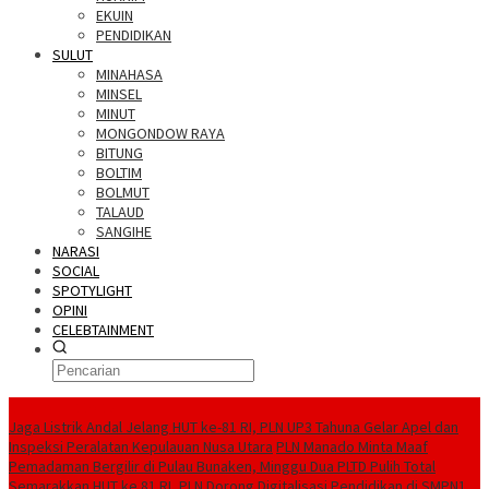
EKUIN
PENDIDIKAN
SULUT
MINAHASA
MINSEL
MINUT
MONGONDOW RAYA
BITUNG
BOLTIM
BOLMUT
TALAUD
SANGIHE
NARASI
SOCIAL
SPOTYLIGHT
OPINI
CELEBTAINMENT
BERITA TERBARU
Jaga Listrik Andal Jelang HUT ke-81 RI, PLN UP3 Tahuna Gelar Apel dan
Inspeksi Peralatan Kepulauan Nusa Utara
PLN Manado Minta Maaf
Pemadaman Bergilir di Pulau Bunaken, Minggu Dua PLTD Pulih Total
Semarakkan HUT ke 81 RI, PLN Dorong Digitalisasi Pendidikan di SMPN1