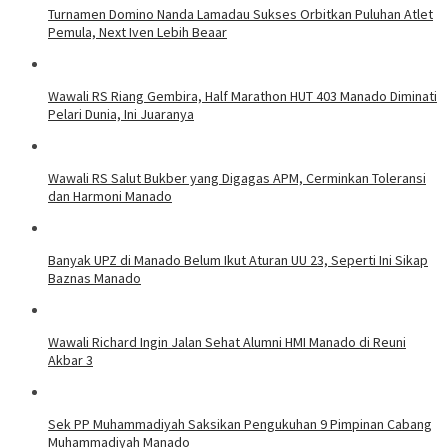
Turnamen Domino Nanda Lamadau Sukses Orbitkan Puluhan Atlet
Pemula, Next Iven Lebih Beaar
Wawali RS Riang Gembira, Half Marathon HUT 403 Manado Diminati
Pelari Dunia, Ini Juaranya
Wawali RS Salut Bukber yang Digagas APM, Cerminkan Toleransi
dan Harmoni Manado
Banyak UPZ di Manado Belum Ikut Aturan UU 23, Seperti Ini Sikap
Baznas Manado
Wawali Richard Ingin Jalan Sehat Alumni HMI Manado di Reuni
Akbar 3
Sek PP Muhammadiyah Saksikan Pengukuhan 9 Pimpinan Cabang
Muhammadiyah Manado