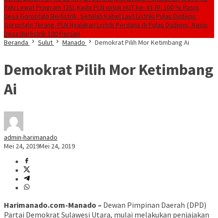
Palu Lewat Program TJSL
Kado PLN untuk HUT ke- 81 RI, 100 % Rasio
Desa Gorontalo Berlistrik, Setelah Kabel Laut Listriki Pulau Dudepo
Gorontalo Terang. PLN Nyalakan Listrik Perdana di Pulau Dudepo, Rasio
Desa Berlistrik 100 Persen
Beranda
Sulut
Manado
Demokrat Pilih Mor Ketimbang Ai
Demokrat Pilih Mor Ketimbang
Ai
admin-harimanado
Mei 24, 2019
Mei 24, 2019
Harimanado.com-Manado –
Dewan Pimpinan Daerah (DPD)
Partai Demokrat Sulawesi Utara, mulai melakukan penjajakan