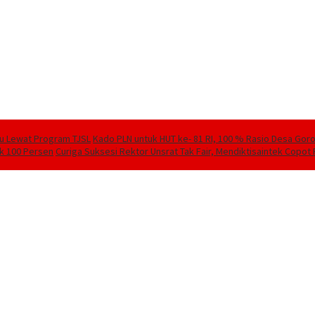
lu Lewat Program TJSL
Kado PLN untuk HUT ke- 81 RI, 100 % Rasio Desa Goront
ik 100 Persen
Curiga Suksesi Rektor Unsrat Tak Fair, Mendiktisaintek Copot R