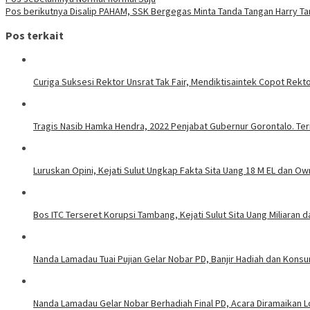
Pos berikutnya
Disalip PAHAM, SSK Bergegas Minta Tanda Tangan Harry T
Pos terkait
Curiga Suksesi Rektor Unsrat Tak Fair, Mendiktisaintek Copot Rektor
Tragis Nasib Hamka Hendra, 2022 Penjabat Gubernur Gorontalo. Ter
Luruskan Opini, Kejati Sulut Ungkap Fakta Sita Uang 18 M EL dan Ow
Bos ITC Terseret Korupsi Tambang, Kejati Sulut Sita Uang Miliaran 
Nanda Lamadau Tuai Pujian Gelar Nobar PD, Banjir Hadiah dan Kons
Nanda Lamadau Gelar Nobar Berhadiah Final PD, Acara Diramaikan