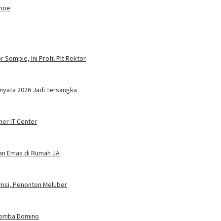
anoe
 Sompie, Ini Profil Plt Rektor
nyata 2026 Jadi Tersangka
ner IT Center
dan Emas di Rumah JA
umsi, Penonton Meluber
 Lomba Domino