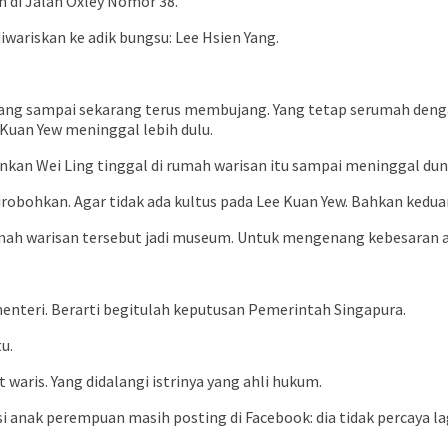
 di Jalan Oxley Nomor 38.
wariskan ke adik bungsu: Lee Hsien Yang.
. Yang sampai sekarang terus membujang. Yang tetap serumah den
 Kuan Yew meninggal lebih dulu.
nkan Wei Ling tinggal di rumah warisan itu sampai meninggal dun
irobohkan. Agar tidak ada kultus pada Lee Kuan Yew. Bahkan keduan
umah warisan tersebut jadi museum. Untuk mengenang kebesaran 
menteri. Berarti begitulah keputusan Pemerintah Singapura.
u.
aris. Yang didalangi istrinya yang ahli hukum.
si anak perempuan masih posting di Facebook: dia tidak percaya l