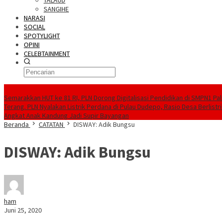
TALAUD
SANGIHE
NARASI
SOCIAL
SPOTYLIGHT
OPINI
CELEBTAINMENT
BERITA TERBARU
Semarakkan HUT ke 81 RI, PLN Dorong Digitalisasi Pendidikan di SMPN1 Pa
Terang. PLN Nyalakan Listrik Perdana di Pulau Dudepo, Rasio Desa Berlistr
Angkat Anak Kandung Jadi Supir Bayangan
Beranda
CATATAN
DISWAY: Adik Bungsu
DISWAY: Adik Bungsu
ham
Juni 25, 2020