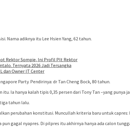
si. Nama adiknya itu Lee Hsien Yang, 62 tahun.
ot Rektor Sompie, Ini Profil Plt Rektor
talo. Ternyata 2026 Jadi Tersangka
EL dan Owner IT Center
Singapore Party. Pendirinya: dr Tan Cheng Bock, 80 tahun.
un itu. Ia hanya kalah tipis 0,35 persen dari Tony Tan –yang punya 
tiga tahun lalu.
kan perubahan konstitusi. Muncullah kriteria baru untuk capres: 
a pun gagal nyapres. Di pilpres itu akhirnya hanya ada calon tung