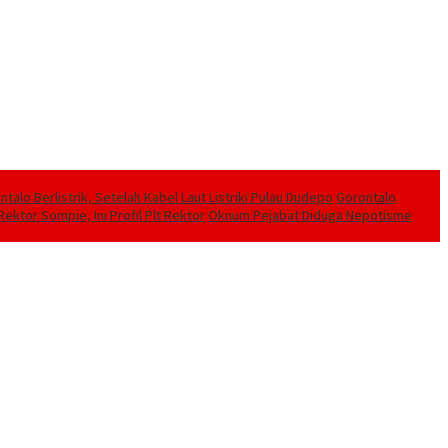
alo Berlistrik, Setelah Kabel Laut Listriki Pulau Dudepo
Gorontalo
ektor Sompie, Ini Profil Plt Rektor
Oknum Pejabat Diduga Nepotisme