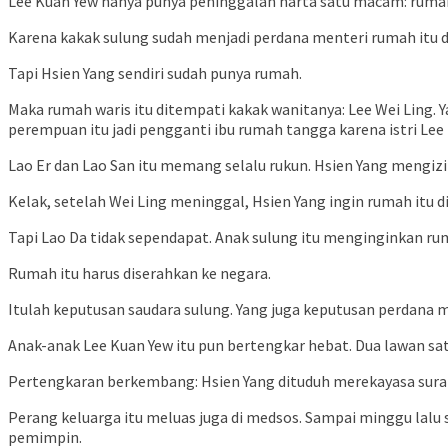
Lee Kuan Yew hanya punya peninggalan harta satu macam: rumah
Karena kakak sulung sudah menjadi perdana menteri rumah itu di
Tapi Hsien Yang sendiri sudah punya rumah.
Maka rumah waris itu ditempati kakak wanitanya: Lee Wei Ling
perempuan itu jadi pengganti ibu rumah tangga karena istri Lee
Lao Er dan Lao San itu memang selalu rukun. Hsien Yang mengizi
Kelak, setelah Wei Ling meninggal, Hsien Yang ingin rumah itu d
Tapi Lao Da tidak sependapat. Anak sulung itu menginginkan r
Rumah itu harus diserahkan ke negara.
Itulah keputusan saudara sulung. Yang juga keputusan perdana 
Anak-anak Lee Kuan Yew itu pun bertengkar hebat. Dua lawan sat
Pertengkaran berkembang: Hsien Yang dituduh merekayasa surat w
Perang keluarga itu meluas juga di medsos. Sampai minggu lalu 
pemimpin.