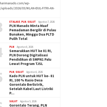
//harimanado.com/wp-
/uploads/2026/03/IKLAN-IDUL-FITRI-AN-
g
3
ETALASE
,
PLN
,
SULUT
Agustus 7, 2026
PLN Manado Minta Maaf
Pemadaman Bergilir di Pulau
Bunaken, Minggu Dua PLTD
Pulih Total
4
PLN
Agustus 6, 2026
Semarakkan HUT ke 81 RI,
PLN Dorong Digitalisasi
Pendidikan di SMPN1 Palu
Lewat Program TJSL
5
PLN
,
SULUT
Agustus 6, 2026
Kado PLN untuk HUT ke- 81
RI, 100 % Rasio Desa
Gorontalo Berlistrik,
Setelah Kabel Laut Listriki
P…
6
SULUT
Agustus 5, 2026
Gorontalo Terang. PLN