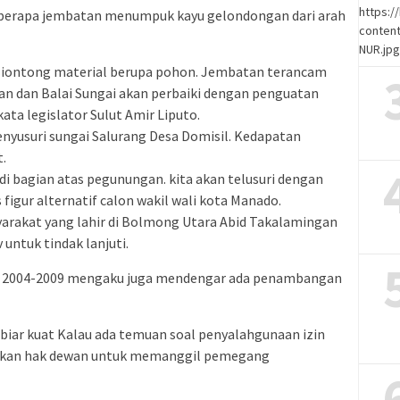
https:
berapa jembatan menumpuk kayu gelondongan dari arah
content
NUR.jp
iontong material berupa pohon. Jembatan terancam
alan dan Balai Sungai akan perbaiki dengan penguatan
ata legislator Sulut Amir Liputo.
nyusuri sungai Salurang Desa Domisil. Kedapatan
.
i bagian atas pegunungan. kita akan telusuri dengan
figur alternatif calon wakil wali kota Manado.
yarakat yang lahir di Bolmong Utara Abid Takalamingan
ntuk tindak lanjuti.
e 2004-2009 mengaku juga mendengar ada penambangan
 biar kuat Kalau ada temuan soal penyalahgunaan izin
unakan hak dewan untuk memanggil pemegang