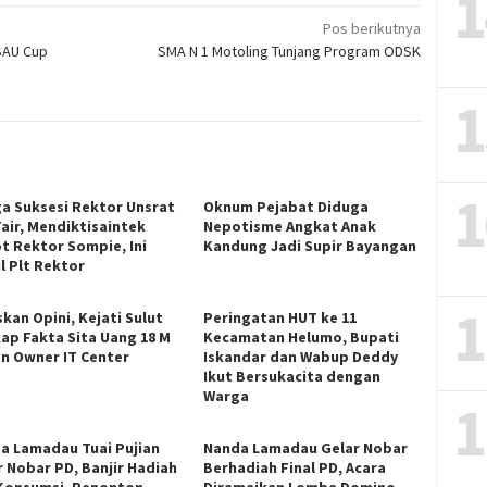
1
Pos berikutnya
SAU Cup
SMA N 1 Motoling Tunjang Program ODSK
1
1
ga Suksesi Rektor Unsrat
Oknum Pejabat Diduga
Fair, Mendiktisaintek
Nepotisme Angkat Anak
t Rektor Sompie, Ini
Kandung Jadi Supir Bayangan
l Plt Rektor
1
kan Opini, Kejati Sulut
Peringatan HUT ke 11
ap Fakta Sita Uang 18 M
Kecamatan Helumo, Bupati
an Owner IT Center
Iskandar dan Wabup Deddy
Ikut Bersukacita dengan
Warga
1
a Lamadau Tuai Pujian
Nanda Lamadau Gelar Nobar
r Nobar PD, Banjir Hadiah
Berhadiah Final PD, Acara
Konsumsi, Penonton
Diramaikan Lomba Domino