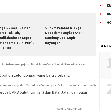
KR
BA
GO
riga Suksesi Rektor
Oknum Pejabat Diduga
srat Tak Fair,
Nepotisme Angkat Anak
ndiktisaintek Copot
Kandung Jadi Supir
ktor Sompie, Ini Profil
Bayangan
BERIT
t Rektor
 Liputo bersama pejabat Balai Jalan-Balai Sungai di lokasi bencana
al pohon gelondongan yang baru ditebang.
angan warga dari Manado ke Bolmong dan Bolmut pekan lalu. (foto:WAG)
gota DPRD Sulut Komisi 3 dan Balai Jalan dan Balai
Abid Takalamingan