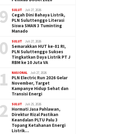
9
SULUT
Juli 27, 2026
Cegah Dini Bahaya Listrik,
PLN Suluttenggo Literasi
Siswa SMAN 3 Tuminting
Manado
0
SULUT
Juli 27, 2026
Semarakkan HUT ke-81 RI,
PLN Suluttenggo Sukses
Tingkatkan Daya Listrik PT J
RBM ke 10 Juta VA
1
NASIONAL
Juli 27, 2026
PLN Electric Run 2026 Gelar
November, Target
Kampanye Hidup Sehat dan
Transisi Energi
2
SULUT
Juli 25, 2026
Hormati Jasa Pahlawan,
Direktur Rizal Pastikan
Keandalan PLTU Palu 3
Topang Ketahanan Energi
Listrik…