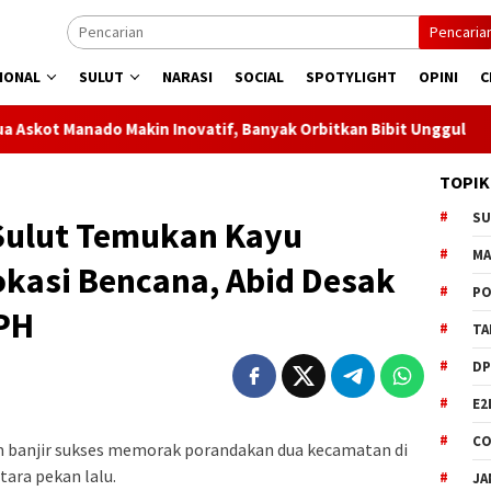
Pencaria
IONAL
SULUT
NARASI
SOCIAL
SPOTYLIGHT
OPINI
C
o Makin Inovatif, Banyak Orbitkan Bibit Unggul
Jaga Lis
TOPIK
S
Sulut Temukan Kayu
M
okasi Bencana, Abid Desak
PO
HPH
TA
DP
E2
CO
banjir sukses memorak porandakan dua kecamatan di
ra pekan lalu.
JA