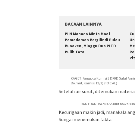
BACAAN LAINNYA
PLN Manado Minta Maaf
Cu
Pemadaman Bergilir di Pulau
Un
Bunaken, Minggu Dua PLTD
Me
Pulih Total
Re
Pl
KAGET: Anggota Komisi 3 DPRD Sulut Amir
Bolmut, Kamis (12/3).(foto:AL)
Setelah air surut, ditemukan materi
BANTUAN: BAZNAS Sulut bawa sumb
Kecurigaan makin jadi, manakala ang
Sungai menemukan fakta.