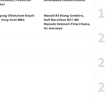
ber
1
gung Ultimatum Kejati
Wawali RS Riang Gembira,
t Stop Usut MBG
Half Marathon HUT 403
Manado Diminati Pelari Dunia,
Ini Juaranya
2
2
2