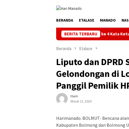
Loncat
ke
konten
BERANDA
ETALASE
MANADO
NAS
Turnamen BU FC ke 4 Kata Ketua Askot Manad
BERITA TERBARU
Beranda
Etalase
Liputo dan DPRD 
Gelondongan di L
Panggil Pemilik 
Ham
Maret 13, 2020
Harimanado. BOLMUT- Bencana alam 
Kabupaten Bolmong dan Bolmong Uta