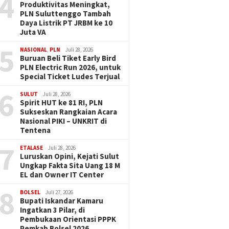
4
Produktivitas Meningkat,
PLN Suluttenggo Tambah
Daya Listrik PT JRBM ke 10
Juta VA
5
NASIONAL
,
PLN
Juli 28, 2026
Buruan Beli Tiket Early Bird
PLN Electric Run 2026, untuk
Special Ticket Ludes Terjual
6
SULUT
Juli 28, 2026
Spirit HUT ke 81 RI, PLN
Sukseskan Rangkaian Acara
Nasional PIKI – UNKRIT di
Tentena
7
ETALASE
Juli 28, 2026
Luruskan Opini, Kejati Sulut
Ungkap Fakta Sita Uang 18 M
EL dan Owner IT Center
8
BOLSEL
Juli 27, 2026
Bupati Iskandar Kamaru
Ingatkan 3 Pilar, di
Pembukaan Orientasi PPPK
Pemkab Bolsel 2026