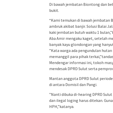
Di bawah jembatan Biontong dan be
bukit.
“Kami temukan di bawah jembatan B
ambruk akibat banjir. Solusi Balai J
kaki jembatan butuh waktu 1 bulan,”k
Aba Amir mengaku kaget, setelah me
banyak kayu glondongan yang hanyut
”Kata warga ada pengundulan hutan d
memanggil para pihak terkai,”tandas 
Mendengar informasi ini, tokoh mas
mendesak DPRD Sulut serta pemprov u
Mantan anggota DPRD Sulut period
di antara Domisil dan Pangi.
”Nanti dibuka di-hearing DPRD Sulut
dan ilegal loging harus ditekan. G
HPH,”katanya.