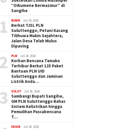
Sukseskan Lomba Masamper
“Oikumene Bermazmur” di
Sangihe
1
BUMN
Juli 29, 2026
Berkat TJSL PLN
Suluttenggo, Petani Kacang
Tilihuwa Makin Sejahtera,
Jalan Desa Telah Mulus
Dipaving
2
PLN
Juli 28, 2026
Korban Bencana Tamako
Terhibur Berkat 125 Paket
Bantuan PLN UID
Suluttenggo dan Jaminan
Listrik Anda…
3
SULUT
Juli 28, 2026
Sambangi Bupati Sangihe,
GM PLN Suluttenggo Bahas
Sistem Kelistrikan hingga
Pemulihan Pascabencana
T…
EKUIN
Juli 28, 2026