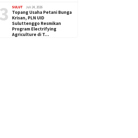
3
SULUT
Juli 24, 2026
Topang Usaha Petani Bunga
Krisan, PLN UID
Suluttenggo Resmikan
Program Electrifying
Agriculture di T…