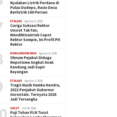
Nyalakan Listrik Perdana di
Pulau Dudepo, Rasio Desa
Berlistrik 100 Persen
7
ETALASE
Agustus 5, 2026
Curiga Suksesi Rektor
Unsrat Tak Fair,
Mendiktisaintek Copot
Rektor Sompie, Ini Profil Plt
Rektor
8
MONGONDOW RAYA
Agustus 4, 2026
Oknum Pejabat Diduga
Nepotisme Angkat Anak
Kandung Jadi Supir
Bayangan
9
ETALASE
Agustus 3, 2026
Tragis Nasib Hamka Hendra,
2022 Penjabat Gubernur
Gorontalo. Ternyata 2026
Jadi Tersangka
0
SULUT
Juli 29, 2026
Puji Tuhan PLN Turut