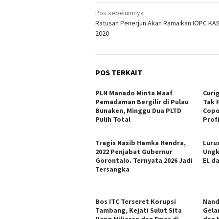
Navigasi
Pos sebelumnya
Ratusan Penerjun Akan Ramaikan IOPC KA
pos
2020
POS TERKAIT
PLN Manado Minta Maaf
Curi
Pemadaman Bergilir di Pulau
Tak 
Bunaken, Minggu Dua PLTD
Copo
Pulih Total
Profi
Tragis Nasib Hamka Hendra,
Lurus
2022 Penjabat Gubernur
Ungk
Gorontalo. Ternyata 2026 Jadi
EL d
Tersangka
Bos ITC Terseret Korupsi
Nand
Tambang, Kejati Sulut Sita
Gela
Uang Miliaran dan Emas di
dan 