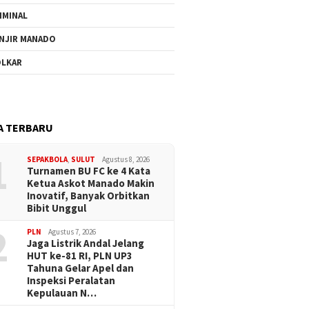
IMINAL
NJIR MANADO
LKAR
A TERBARU
1
SEPAKBOLA
,
SULUT
Agustus 8, 2026
Turnamen BU FC ke 4 Kata
Ketua Askot Manado Makin
Inovatif, Banyak Orbitkan
Bibit Unggul
2
PLN
Agustus 7, 2026
Jaga Listrik Andal Jelang
HUT ke-81 RI, PLN UP3
Tahuna Gelar Apel dan
Inspeksi Peralatan
Kepulauan N…