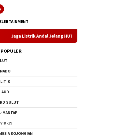
n
ELEBTAINMENT
trik Andal Jelang HUT ke-81 RI, PLN UP3 Tahuna Gelar Apel dan I
 POPULER
ULUT
ANADO
LITIK
LAUD
RD SULUT
L-MANTAP
VID-19
MES A KOJONGIAN