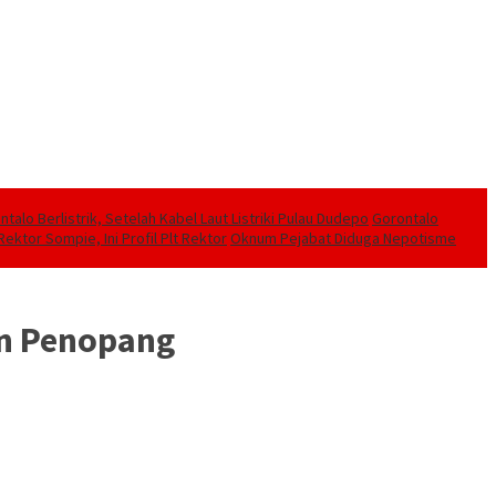
alo Berlistrik, Setelah Kabel Laut Listriki Pulau Dudepo
Gorontalo
ektor Sompie, Ini Profil Plt Rektor
Oknum Pejabat Diduga Nepotisme
en Penopang