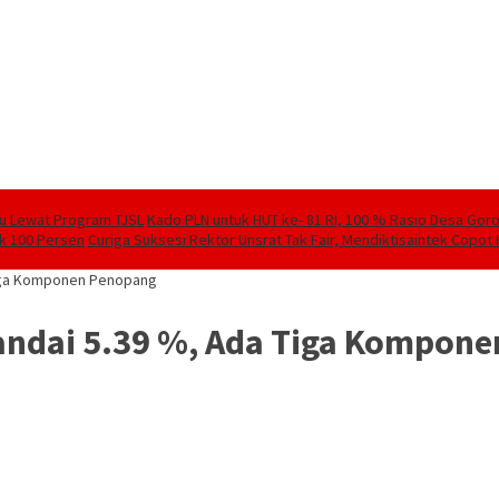
lu Lewat Program TJSL
Kado PLN untuk HUT ke- 81 RI, 100 % Rasio Desa Goront
ik 100 Persen
Curiga Suksesi Rektor Unsrat Tak Fair, Mendiktisaintek Copot R
 Tiga Komponen Penopang
Landai 5.39 %, Ada Tiga Kompon