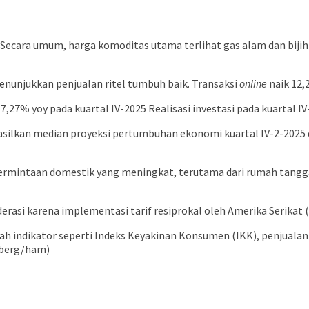
 Secara umum, harga komoditas utama terlihat gas alam dan biji
menunjukkan penjualan ritel tumbuh baik. Transaksi
online
naik 12,
7,27% yoy pada kuartal IV-2025 Realisasi investasi pada kuartal 
ilkan median proyeksi pertumbuhan ekonomi kuartal IV-2-2025 di
permintaan domestik yang meningkat, terutama dari rumah tangga
erasi karena implementasi tarif resiprokal oleh Amerika Serikat
 indikator seperti Indeks Keyakinan Konsumen (IKK), penjualan r
mberg/ham)