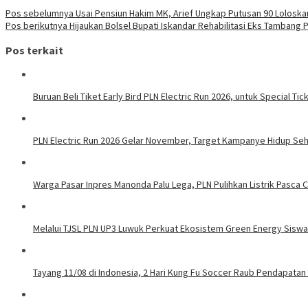
Pos sebelumnya
Usai Pensiun Hakim MK, Arief Ungkap Putusan 90 Loloska
Pos berikutnya
Hijaukan Bolsel Bupati Iskandar Rehabilitasi Eks Tambang 
Pos terkait
Buruan Beli Tiket Early Bird PLN Electric Run 2026, untuk Special Tic
PLN Electric Run 2026 Gelar November, Target Kampanye Hidup Seha
Warga Pasar Inpres Manonda Palu Lega, PLN Pulihkan Listrik Pasca
Melalui TJSL PLN UP3 Luwuk Perkuat Ekosistem Green Energy Sisw
Tayang 11/08 di Indonesia, 2 Hari Kung Fu Soccer Raub Pendapatan 