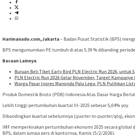
Harimanado.com,Jakarta
– Badan Pusat Statistik (BPS) meng
BPS mengumumkan PE tumbuh di atas 5.39 % dibanding periode y
Bacaan Lainnya
Buruan Beli Tiket Early Bird PLN Electric Run 2026, untuk S
PLN Electric Run 2026 Gelar November, Target Kampanye H
Warga Pasar Inpres Manonda Palu Lega, PLN Pulihkan List
Produk Domestik Bruto (PDB) Indonesia Atas Dasar Harga Berlaku
Lebih tinggi pertumbuhan kuartal III-2025 sebesar 5,04% yoy.
Dibandingkan kuartal sebelumnya (
quarter-to-quarter
/qtq), eko
IMF memperkirakan pertumbuhan ekonomi 2025 secara global di 3
BPS, dalam jumpa pers di kantornya, Kamis (5/2/2026).