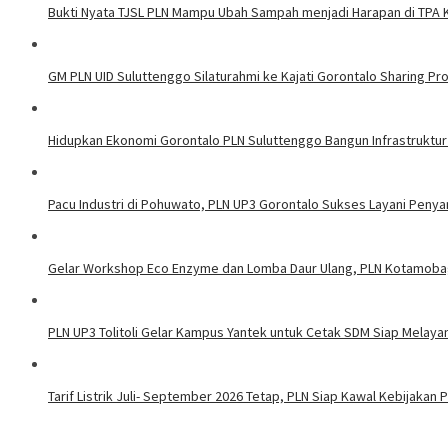
Bukti Nyata TJSL PLN Mampu Ubah Sampah menjadi Harapan di TPA
GM PLN UID Suluttenggo Silaturahmi ke Kajati Gorontalo Sharing Pro
Hidupkan Ekonomi Gorontalo PLN Suluttenggo Bangun Infrastruktur
Pacu Industri di Pohuwato, PLN UP3 Gorontalo Sukses Layani Penya
Gelar Workshop Eco Enzyme dan Lomba Daur Ulang, PLN Kotamoba
PLN UP3 Tolitoli Gelar Kampus Yantek untuk Cetak SDM Siap Melaya
Tarif Listrik Juli- September 2026 Tetap, PLN Siap Kawal Kebijakan