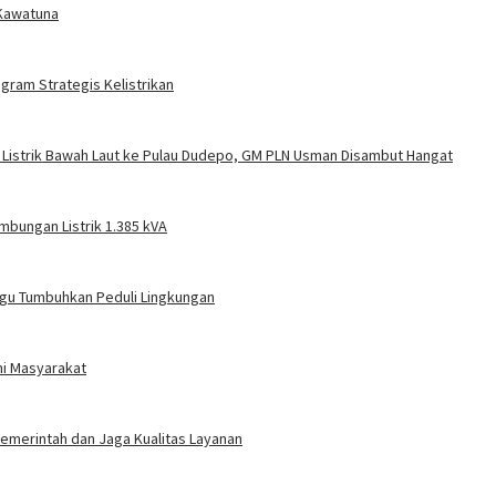
 Kawatuna
gram Strategis Kelistrikan
 Listrik Bawah Laut ke Pulau Dudepo, GM PLN Usman Disambut Hangat
mbungan Listrik 1.385 kVA
gu Tumbuhkan Peduli Lingkungan
ni Masyarakat
 Pemerintah dan Jaga Kualitas Layanan