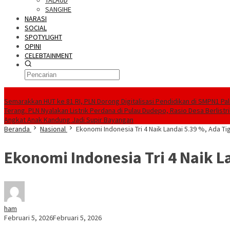
TALAUD
SANGIHE
NARASI
SOCIAL
SPOTYLIGHT
OPINI
CELEBTAINMENT
BERITA TERBARU
Semarakkan HUT ke 81 RI, PLN Dorong Digitalisasi Pendidikan di SMPN1 Pa
Terang. PLN Nyalakan Listrik Perdana di Pulau Dudepo, Rasio Desa Berlistr
Angkat Anak Kandung Jadi Supir Bayangan
Beranda
Nasional
Ekonomi Indonesia Tri 4 Naik Landai 5.39 %, Ada
Ekonomi Indonesia Tri 4 Naik 
ham
Februari 5, 2026
Februari 5, 2026