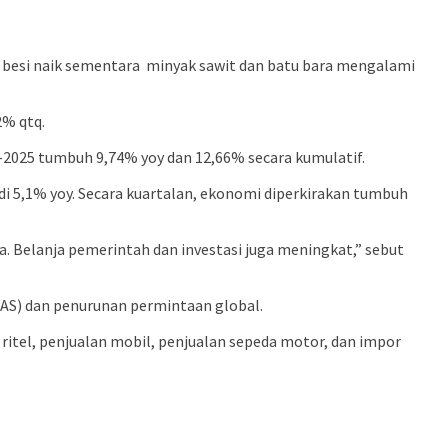
h besi naik sementara minyak sawit dan batu bara mengalami
2% qtq.
IV-2025 tumbuh 9,74% yoy dan 12,66% secara kumulatif.
 5,1% yoy. Secara kuartalan, ekonomi diperkirakan tumbuh
. Belanja pemerintah dan investasi juga meningkat,” sebut
 (AS) dan penurunan permintaan global.
itel, penjualan mobil, penjualan sepeda motor, dan impor