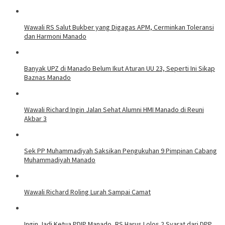
Wawali RS Salut Bukber yang Digagas APM, Cerminkan Toleransi
dan Harmoni Manado
Banyak UPZ di Manado Belum Ikut Aturan UU 23, Seperti Ini Sikap
Baznas Manado
Wawali Richard Ingin Jalan Sehat Alumni HMI Manado di Reuni
Akbar 3
Sek PP Muhammadiyah Saksikan Pengukuhan 9 Pimpinan Cabang
Muhammadiyah Manado
Wawali Richard Roling Lurah Sampai Camat
Ingin Jadi Ketua PDIP Manado, RS Harus Lolos 2 Syarat dari DPP