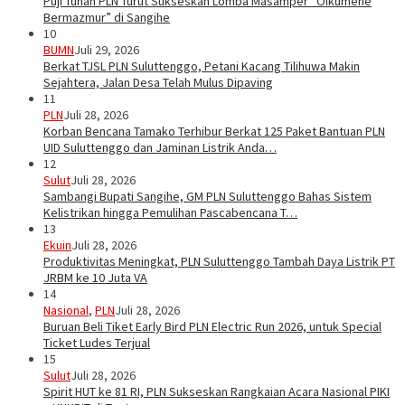
Puji Tuhan PLN Turut Sukseskan Lomba Masamper “Oikumene
Bermazmur” di Sangihe
10
BUMN
Juli 29, 2026
Berkat TJSL PLN Suluttenggo, Petani Kacang Tilihuwa Makin
Sejahtera, Jalan Desa Telah Mulus Dipaving
11
PLN
Juli 28, 2026
Korban Bencana Tamako Terhibur Berkat 125 Paket Bantuan PLN
UID Suluttenggo dan Jaminan Listrik Anda…
12
Sulut
Juli 28, 2026
Sambangi Bupati Sangihe, GM PLN Suluttenggo Bahas Sistem
Kelistrikan hingga Pemulihan Pascabencana T…
13
Ekuin
Juli 28, 2026
Produktivitas Meningkat, PLN Suluttenggo Tambah Daya Listrik PT
JRBM ke 10 Juta VA
14
Nasional
,
PLN
Juli 28, 2026
Buruan Beli Tiket Early Bird PLN Electric Run 2026, untuk Special
Ticket Ludes Terjual
15
Sulut
Juli 28, 2026
Spirit HUT ke 81 RI, PLN Sukseskan Rangkaian Acara Nasional PIKI