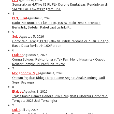
Semarakkan HUT ke 81 RI, PLN Dorong Digitalisasi Pendidikan di
SMPN1 Palu Lewat Program TJSL
4
PLN
,
Sulut
Agustus 6, 2026
Kado PLN untuk HUT ke- 81 RI, 100 % Rasio Desa Gorontalo
Berlistrik, Setelah Kabel Laut Listriki P…
5
Sulut
Agustus 5, 2026
Gorontalo Terang. PLN Nyalakan Listrik Perdana di Pulau Dudepo,
Rasio Desa Berlistrik 100 Persen
6
Etalase
Agustus 5, 2026
Curiga Suksesi Rektor Unsrat Tak Fair, Mendiktisaintek Copot
Rektor Sompie, Ini Profil Plt Rektor
7
Mongondow Raya
Agustus 4, 2026
Oknum Pejabat Diduga Nepotisme Angkat Anak Kandung Jadi
Supir Bayangan
8
Etalase
Agustus 3, 2026
Tragis Nasib Hamka Hendra, 2022 Penjabat Gubernur Gorontalo.
Ternyata 2026 Jadi Tersangka
9
Sulut
Juli 29, 2026