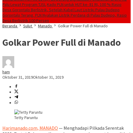
Palu Lewat Program TJSL
Kado PLN untuk HUT ke- 81 RI, 100 % Rasio
Desa Gorontalo Berlistrik, Setelah Kabel Laut Listriki Pulau Dudepo
Gorontalo Terang. PLN Nyalakan Listrik Perdana di Pulau Dudepo, Rasio
Desa Berlistrik 100 Persen
Beranda
Sulut
Manado
Golkar Power Full di Manado
Golkar Power Full di Manado
ham
Oktober 31, 2019
Oktober 31, 2019
Tetty Paruntu
Harimanado.com, MANADO
— Menghadapi Pilkada Serentak