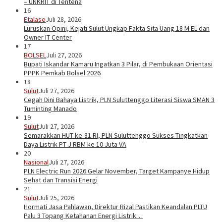
– UNKRIT di Tentena
16
Etalase
Juli 28, 2026
Luruskan Opini, Kejati Sulut Ungkap Fakta Sita Uang 18 M EL dan
Owner IT Center
17
BOLSEL
Juli 27, 2026
Bupati Iskandar Kamaru Ingatkan 3 Pilar, di Pembukaan Orientasi
PPPK Pemkab Bolsel 2026
18
Sulut
Juli 27, 2026
Cegah Dini Bahaya Listrik, PLN Suluttenggo Literasi Siswa SMAN 3
Tuminting Manado
19
Sulut
Juli 27, 2026
Semarakkan HUT ke-81 RI, PLN Suluttenggo Sukses Tingkatkan
Daya Listrik PT J RBM ke 10 Juta VA
20
Nasional
Juli 27, 2026
PLN Electric Run 2026 Gelar November, Target Kampanye Hidup
Sehat dan Transisi Energi
21
Sulut
Juli 25, 2026
Hormati Jasa Pahlawan, Direktur Rizal Pastikan Keandalan PLTU
Palu 3 Topang Ketahanan Energi Listrik…