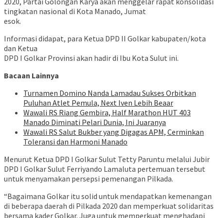
2020, Partai Golongan Karya akan menggelar rapat konsolidasi
tingkatan nasional di Kota Manado, Jumat
esok.
Informasi didapat, para Ketua DPD II Golkar kabupaten/kota
dan Ketua
DPD I Golkar Provinsi akan hadir di Ibu Kota Sulut ini.
Bacaan Lainnya
Turnamen Domino Nanda Lamadau Sukses Orbitkan
Puluhan Atlet Pemula, Next Iven Lebih Beaar
Wawali RS Riang Gembira, Half Marathon HUT 403
Manado Diminati Pelari Dunia, Ini Juaranya
Wawali RS Salut Bukber yang Digagas APM, Cerminkan
Toleransi dan Harmoni Manado
Menurut Ketua DPD I Golkar Sulut Tetty Paruntu melalui Jubir
DPD I Golkar Sulut Ferriyando Lamaluta pertemuan tersebut
untuk menyamakan persepsi pemenangan Pilkada.
“Bagaimana Golkar itu solid untuk mendapatkan kemenangan
di beberapa daerah di Pilkada 2020 dan memperkuat solidaritas
bersama kader Golkar. Juga untuk memperkuat menghadapi