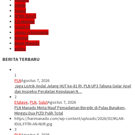
politik
Talaud
DPRD SULUT
E2L-Mantap
Covid-19
James A Kojongian
kriminal
Banjir Manado
golkar
BERITA TERBARU
1
PLN
Agustus 7, 2026
Jaga Listrik Andal Jelang HUT ke-81 RI, PLN UP3 Tahuna Gelar Apel
dan Inspeksi Peralatan Kepulauan N…
2
Etalase
,
PLN
,
Sulut
Agustus 7, 2026
PLN Manado Minta Maaf Pemadaman Bergilir di Pulau Bunaken,
Minggu Dua PLTD Pulih Total
https://harimanado.com/wp-content/uploads/2026/03/IKLAN-
IDUL-FITRI-AN-NUR.jpg
3
PLN
Agustus 6, 2026