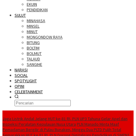
EKUIN
PENDIDIKAN
SULUT
MINAHASA
MINSEL
MINUT
MONGONDOW RAYA
BITUNG
BOLTIM
BOLMUT
TALAUD
SANGIHE
NARASI
SOCIAL
SPOTYLIGHT
OPINI
CELEBTAINMENT
BERITA TERBARU
Jaga Listrik Andal Jelang HUT ke-81 RI, PLN UP3 Tahuna Gelar Apel dan
Inspeksi Peralatan Kepulauan Nusa Utara
PLN Manado Minta Maaf
Pemadaman Bergilir di Pulau Bunaken, Minggu Dua PLTD Pulih Total
Semarakkan HUT ke 81 RI, PLN Dorong Digitalisasi Pendidikan di SMPN1