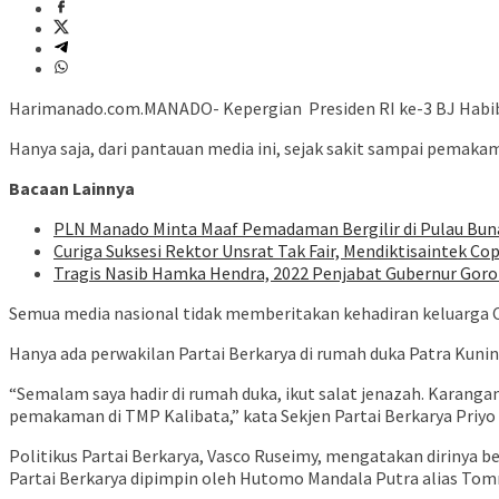
Harimanado.com.MANADO- Kepergian Presiden RI ke-3 BJ Habibie
Hanya saja, dari pantauan media ini, sejak sakit sampai pemaka
Bacaan Lainnya
PLN Manado Minta Maaf Pemadaman Bergilir di Pulau Buna
Curiga Suksesi Rektor Unsrat Tak Fair, Mendiktisaintek Cop
Tragis Nasib Hamka Hendra, 2022 Penjabat Gubernur Goron
Semua media nasional tidak memberitakan kehadiran keluarga C
Hanya ada perwakilan Partai Berkarya di rumah duka Patra Kuni
“Semalam saya hadir di rumah duka, ikut salat jenazah. Karangan
pemakaman di TMP Kalibata,” kata Sekjen Partai Berkarya Priyo
Politikus Partai Berkarya, Vasco Ruseimy, mengatakan dirinya 
Partai Berkarya dipimpin oleh Hutomo Mandala Putra alias To