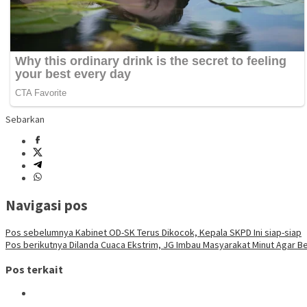
Sebarkan
Navigasi pos
Pos sebelumnya
Kabinet OD-SK Terus Dikocok, Kepala SKPD Ini siap-siap
Pos berikutnya
Dilanda Cuaca Ekstrim, JG Imbau Masyarakat Minut Agar Ber
Pos terkait