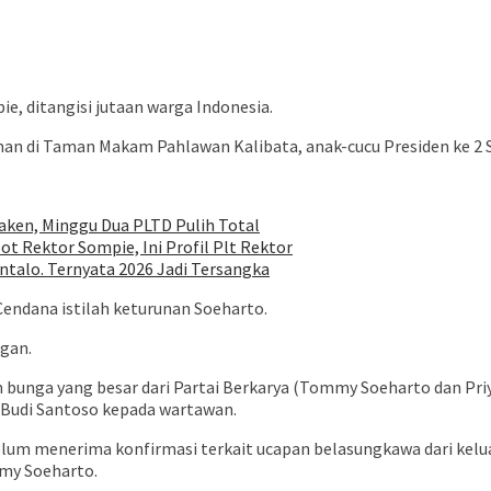
, ditangisi jutaan warga Indonesia.
man di Taman Makam Pahlawan Kalibata, anak-cucu Presiden ke 2 S
ken, Minggu Dua PLTD Pulih Total
ot Rektor Sompie, Ini Profil Plt Rektor
talo. Ternyata 2026 Jadi Tersangka
endana istilah keturunan Soeharto.
ngan.
 bunga yang besar dari Partai Berkarya (Tommy Soeharto dan Priyo 
 Budi Santoso kepada wartawan.
belum menerima konfirmasi terkait ucapan belasungkawa dari kelu
mmy Soeharto.