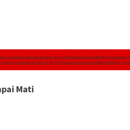
speksi Peralatan Kepulauan Nusa Utara
PLN Manado Minta Maaf Pemadaman Berg
SL
Kado PLN untuk HUT ke- 81 RI, 100 % Rasio Desa Gorontalo Berlistrik, Sete
pai Mati