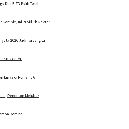
u Dua PLTD Pulih Total
 Sompie, Ini Profil Plt Rektor
nyata 2026 Jadi Tersangka
ner IT Center
dan Emas di Rumah JA
umsi, Penonton Meluber
 Lomba Domino