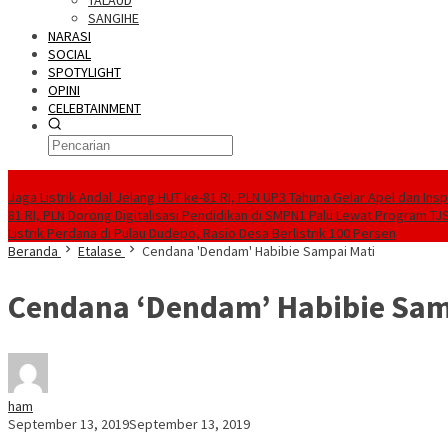
TALAUD
SANGIHE
NARASI
SOCIAL
SPOTYLIGHT
OPINI
CELEBTAINMENT
BERITA TERBARU
Jaga Listrik Andal Jelang HUT ke-81 RI, PLN UP3 Tahuna Gelar Apel dan In
81 RI, PLN Dorong Digitalisasi Pendidikan di SMPN1 Palu Lewat Program TJ
Listrik Perdana di Pulau Dudepo, Rasio Desa Berlistrik 100 Persen
Beranda
Etalase
Cendana 'Dendam' Habibie Sampai Mati
Cendana ‘Dendam’ Habibie Sam
ham
September 13, 2019
September 13, 2019