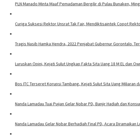
PLN Manado Minta Maaf Pemadaman Bergilir di Pulau Bunaken, Mingg
Curiga Suksesi Rektor Unsrat Tak Fair, Mendiktisaintek Copot Rektor
Tragis Nasib Hamka Hendra, 2022 Penjabat Gubernur Gorontalo. Ter
Luruskan Opini, Kejati Sulut Ungkap Fakta Sita Uang 18 M EL dan Ow
Bos ITC Terseret Korupsi Tambang, Kejati Sulut Sita Uang Miliaran 
Nanda Lamadau Tuai Pujian Gelar Nobar PD, Banjir Hadiah dan Kons
Nanda Lamadau Gelar Nobar Berhadiah Final PD, Acara Diramaikan