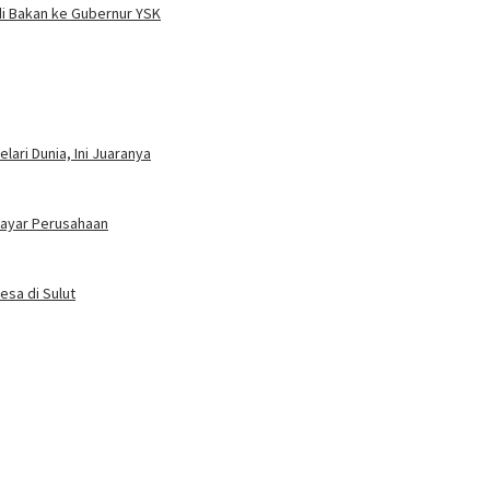
i Bakan ke Gubernur YSK
ari Dunia, Ini Juaranya
bayar Perusahaan
esa di Sulut