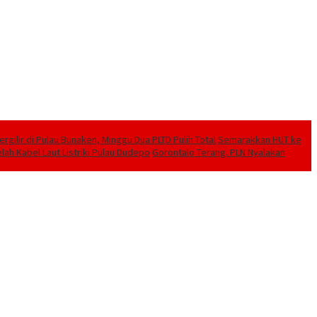
ilir di Pulau Bunaken, Minggu Dua PLTD Pulih Total
Semarakkan HUT ke
lah Kabel Laut Listriki Pulau Dudepo
Gorontalo Terang. PLN Nyalakan