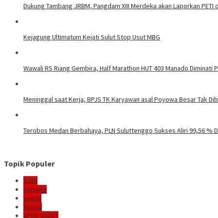
Dukung Tambang JRBM, Pangdam XIII Merdeka akan Laporkan PETI d
Kejagung Ultimatum Kejati Sulut Stop Usut MBG
Wawali RS Riang Gembira, Half Marathon HUT 403 Manado Diminati Pel
Meninggal saat Kerja, BPJS TK Karyawan asal Poyowa Besar Tak Di
Terobos Medan Berbahaya, PLN Suluttenggo Sukses Aliri 99,56 % D
Topik Populer
sulut
manado
politik
Talaud
DPRD SULUT