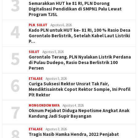
3
Semarakkan HUT ke 81 RI, PLN Dorong
Digitalisasi Pendidikan di SMPN1 Palu Lewat
Program TJSL
4
PLN
,
SULUT
Agustus 6, 2026
Kado PLN untuk HUT ke- 81 RI, 100 % Rasio Desa
Gorontalo Berlistrik, Setelah Kabel Laut Listriki
P…
5
SULUT
Agustus 5, 2026
Gorontalo Terang. PLN Nyalakan Listrik Perdana
di Pulau Dudepo, Rasio Desa Berlistrik 100
Persen
6
ETALASE
Agustus 5, 2026
Curiga Suksesi Rektor Unsrat Tak Fair,
Mendiktisaintek Copot Rektor Sompie, Ini Profil
Plt Rektor
7
MONGONDOW RAYA
Agustus 4, 2026
Oknum Pejabat Diduga Nepotisme Angkat Anak
Kandung Jadi Supir Bayangan
8
ETALASE
Agustus 3, 2026
Tragis Nasib Hamka Hendra, 2022 Penjabat