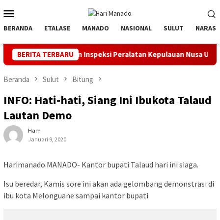
Loncat
Menu
ke
Mobile
konten
BERANDA
ETALASE
MANADO
NASIONAL
SULUT
NARASI
r Apel dan Inspeksi Peralatan Kepulauan Nusa Utara
BERITA TERBARU
PLN M
Beranda
Sulut
Bitung
INFO: Hati-hati, Siang Ini Ibukota Talaud
Lautan Demo
Ham
Januari 9, 2020
Harimanado.MANADO- Kantor bupati Talaud hari ini siaga.
Isu beredar, Kamis sore ini akan ada gelombang demonstrasi di
ibu kota Melonguane sampai kantor bupati.