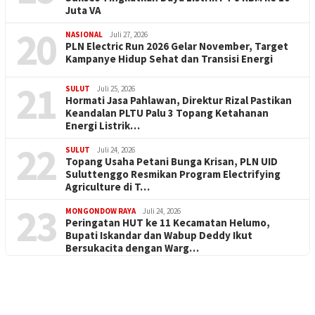
Juta VA
20
NASIONAL
Juli 27, 2026
PLN Electric Run 2026 Gelar November, Target
Kampanye Hidup Sehat dan Transisi Energi
21
SULUT
Juli 25, 2026
Hormati Jasa Pahlawan, Direktur Rizal Pastikan
Keandalan PLTU Palu 3 Topang Ketahanan
Energi Listrik…
22
SULUT
Juli 24, 2026
Topang Usaha Petani Bunga Krisan, PLN UID
Suluttenggo Resmikan Program Electrifying
Agriculture di T…
23
MONGONDOW RAYA
Juli 24, 2026
Peringatan HUT ke 11 Kecamatan Helumo,
Bupati Iskandar dan Wabup Deddy Ikut
Bersukacita dengan Warg…