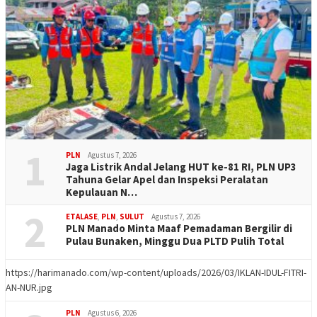
1
PLN
Agustus 7, 2026
Jaga Listrik Andal Jelang HUT ke-81 RI, PLN UP3
Tahuna Gelar Apel dan Inspeksi Peralatan
Kepulauan N…
2
ETALASE
,
PLN
,
SULUT
Agustus 7, 2026
PLN Manado Minta Maaf Pemadaman Bergilir di
Pulau Bunaken, Minggu Dua PLTD Pulih Total
https://harimanado.com/wp-content/uploads/2026/03/IKLAN-IDUL-FITRI-
AN-NUR.jpg
PLN
Agustus 6, 2026