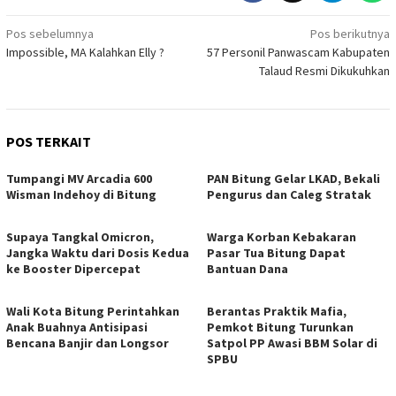
Navigasi
Pos sebelumnya
Pos berikutnya
Impossible, MA Kalahkan Elly ?
57 Personil Panwascam Kabupaten
pos
Talaud Resmi Dikukuhkan
POS TERKAIT
Tumpangi MV Arcadia 600
PAN Bitung Gelar LKAD, Bekali
Wisman Indehoy di Bitung
Pengurus dan Caleg Stratak
Supaya Tangkal Omicron,
Warga Korban Kebakaran
Jangka Waktu dari Dosis Kedua
Pasar Tua Bitung Dapat
ke Booster Dipercepat
Bantuan Dana
Wali Kota Bitung Perintahkan
Berantas Praktik Mafia,
Anak Buahnya Antisipasi
Pemkot Bitung Turunkan
Bencana Banjir dan Longsor
Satpol PP Awasi BBM Solar di
SPBU