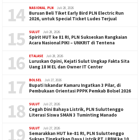
14
NASIONAL
,
PLN
Juli 28, 2026
Buruan Beli Tiket Early Bird PLN Electric Run
2026, untuk Special Ticket Ludes Terjual
15
SULUT
Juli 28, 2026
Spirit HUT ke 81 RI, PLN Sukseskan Rangkaian
Acara Nasional PIKI – UNKRIT di Tentena
16
ETALASE
Juli 28, 2026
Luruskan Opini, Kejati Sulut Ungkap Fakta Sita
Uang 18 M EL dan Owner IT Center
17
BOLSEL
Juli 27, 2026
Bupati Iskandar Kamaru Ingatkan 3 Pilar, di
Pembukaan Orientasi PPPK Pemkab Bolsel 2026
18
SULUT
Juli 27, 2026
Cegah Dini Bahaya Listrik, PLN Suluttenggo
Literasi Siswa SMAN 3 Tuminting Manado
19
SULUT
Juli 27, 2026
Semarakkan HUT ke-81 RI, PLN Suluttenggo
Sukses Tingkatkan Daya Listrik PT J RBM ke 10