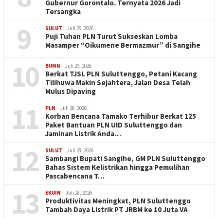
Gubernur Gorontalo. Ternyata 2026 Jadi
Tersangka
9
SULUT
Juli 29, 2026
Puji Tuhan PLN Turut Sukseskan Lomba
Masamper “Oikumene Bermazmur” di Sangihe
10
BUMN
Juli 29, 2026
Berkat TJSL PLN Suluttenggo, Petani Kacang
Tilihuwa Makin Sejahtera, Jalan Desa Telah
Mulus Dipaving
11
PLN
Juli 28, 2026
Korban Bencana Tamako Terhibur Berkat 125
Paket Bantuan PLN UID Suluttenggo dan
Jaminan Listrik Anda…
12
SULUT
Juli 28, 2026
Sambangi Bupati Sangihe, GM PLN Suluttenggo
Bahas Sistem Kelistrikan hingga Pemulihan
Pascabencana T…
13
EKUIN
Juli 28, 2026
Produktivitas Meningkat, PLN Suluttenggo
Tambah Daya Listrik PT JRBM ke 10 Juta VA