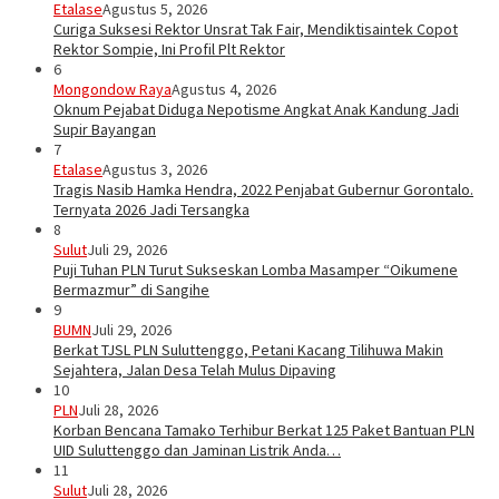
Etalase
Agustus 5, 2026
Curiga Suksesi Rektor Unsrat Tak Fair, Mendiktisaintek Copot
Rektor Sompie, Ini Profil Plt Rektor
6
Mongondow Raya
Agustus 4, 2026
Oknum Pejabat Diduga Nepotisme Angkat Anak Kandung Jadi
Supir Bayangan
7
Etalase
Agustus 3, 2026
Tragis Nasib Hamka Hendra, 2022 Penjabat Gubernur Gorontalo.
Ternyata 2026 Jadi Tersangka
8
Sulut
Juli 29, 2026
Puji Tuhan PLN Turut Sukseskan Lomba Masamper “Oikumene
Bermazmur” di Sangihe
9
BUMN
Juli 29, 2026
Berkat TJSL PLN Suluttenggo, Petani Kacang Tilihuwa Makin
Sejahtera, Jalan Desa Telah Mulus Dipaving
10
PLN
Juli 28, 2026
Korban Bencana Tamako Terhibur Berkat 125 Paket Bantuan PLN
UID Suluttenggo dan Jaminan Listrik Anda…
11
Sulut
Juli 28, 2026