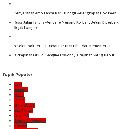
Penyerahan Ambulance Baru Tunggu Kelengkapan Dokumen
Ruas Jalan Tahuna-Kendahe Menanti Korban, Belum Diperbaiki
Sejak Longsor
8 Kelompok Ternak Dapat Bantuan Bibit dari Kementerian
3 Pimpinan OPD di Sangihe Lowong, 9 Pejabat Saling Rebut
Topik Populer
sulut
manado
politik
Talaud
DPRD SULUT
E2L-Mantap
Covid-19
James A Kojongian
kriminal