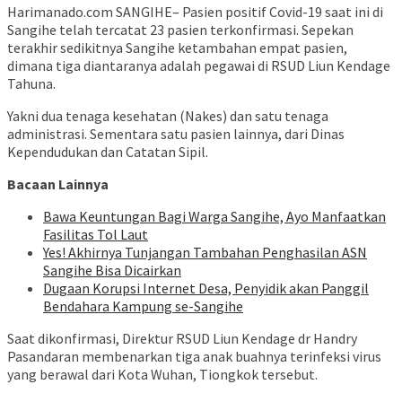
Harimanado.com SANGIHE– Pasien positif Covid-19 saat ini di
Sangihe telah tercatat 23 pasien terkonfirmasi. Sepekan
terakhir sedikitnya Sangihe ketambahan empat pasien,
dimana tiga diantaranya adalah pegawai di RSUD Liun Kendage
Tahuna.
Yakni dua tenaga kesehatan (Nakes) dan satu tenaga
administrasi. Sementara satu pasien lainnya, dari Dinas
Kependudukan dan Catatan Sipil.
Bacaan Lainnya
Bawa Keuntungan Bagi Warga Sangihe, Ayo Manfaatkan
Fasilitas Tol Laut
Yes! Akhirnya Tunjangan Tambahan Penghasilan ASN
Sangihe Bisa Dicairkan
Dugaan Korupsi Internet Desa, Penyidik akan Panggil
Bendahara Kampung se-Sangihe
Saat dikonfirmasi, Direktur RSUD Liun Kendage dr Handry
Pasandaran membenarkan tiga anak buahnya terinfeksi virus
yang berawal dari Kota Wuhan, Tiongkok tersebut.