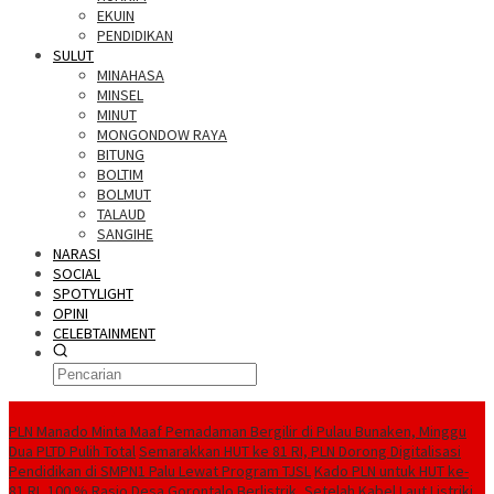
EKUIN
PENDIDIKAN
SULUT
MINAHASA
MINSEL
MINUT
MONGONDOW RAYA
BITUNG
BOLTIM
BOLMUT
TALAUD
SANGIHE
NARASI
SOCIAL
SPOTYLIGHT
OPINI
CELEBTAINMENT
BERITA TERBARU
PLN Manado Minta Maaf Pemadaman Bergilir di Pulau Bunaken, Minggu
Dua PLTD Pulih Total
Semarakkan HUT ke 81 RI, PLN Dorong Digitalisasi
Pendidikan di SMPN1 Palu Lewat Program TJSL
Kado PLN untuk HUT ke-
81 RI, 100 % Rasio Desa Gorontalo Berlistrik, Setelah Kabel Laut Listriki