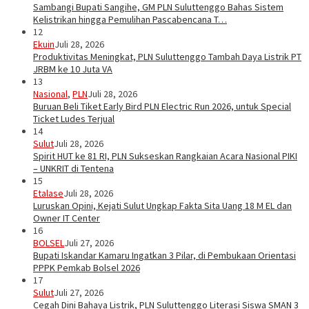
Sambangi Bupati Sangihe, GM PLN Suluttenggo Bahas Sistem
Kelistrikan hingga Pemulihan Pascabencana T…
12
Ekuin
Juli 28, 2026
Produktivitas Meningkat, PLN Suluttenggo Tambah Daya Listrik PT
JRBM ke 10 Juta VA
13
Nasional
,
PLN
Juli 28, 2026
Buruan Beli Tiket Early Bird PLN Electric Run 2026, untuk Special
Ticket Ludes Terjual
14
Sulut
Juli 28, 2026
Spirit HUT ke 81 RI, PLN Sukseskan Rangkaian Acara Nasional PIKI
– UNKRIT di Tentena
15
Etalase
Juli 28, 2026
Luruskan Opini, Kejati Sulut Ungkap Fakta Sita Uang 18 M EL dan
Owner IT Center
16
BOLSEL
Juli 27, 2026
Bupati Iskandar Kamaru Ingatkan 3 Pilar, di Pembukaan Orientasi
PPPK Pemkab Bolsel 2026
17
Sulut
Juli 27, 2026
Cegah Dini Bahaya Listrik, PLN Suluttenggo Literasi Siswa SMAN 3