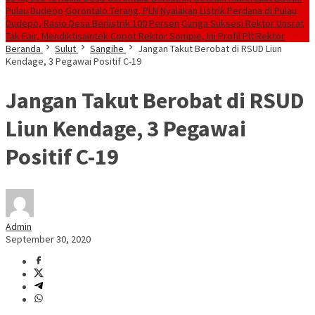
Pulau Dudepo
Gorontalo Terang. PLN Nyalakan Listrik Perdana di Pulau
Dudepo, Rasio Desa Berlistrik 100 Persen
Curiga Suksesi Rektor Unsrat
Tak Fair, Mendiktisaintek Copot Rektor Sompie, Ini Profil Plt Rektor
Beranda
Sulut
Sangihe
Jangan Takut Berobat di RSUD Liun
Kendage, 3 Pegawai Positif C-19
Jangan Takut Berobat di RSUD
Liun Kendage, 3 Pegawai
Positif C-19
Admin
September 30, 2020