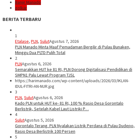
Banjir Manado
golkar
BERITA TERBARU
1
Etalase
,
PLN
,
Sulut
Agustus 7, 2026
PLN Manado Minta Maaf Pemadaman Bergilir di Pulau Bunaken,
Minggu Dua PLTD Pulih Total
2
PLN
Agustus 6, 2026
Semarakkan HUT ke 81 RI, PLN Dorong Digitalisasi Pendidikan di
SMPN1 Palu Lewat Program TJSL
https://harimanado.com/wp-content/uploads/2026/03/IKLAN-
IDUL-FITRI-AN-NUR.jpg
3
PLN
,
Sulut
Agustus 6, 2026
Kado PLN untuk HUT ke- 81 RI, 100 % Rasio Desa Gorontalo
Berlistrik, Setelah Kabel Laut Listriki P…
4
Sulut
Agustus 5, 2026
Gorontalo Terang. PLN Nyalakan Listrik Perdana di Pulau Dudepo,
Rasio Desa Berlistrik 100 Persen
5