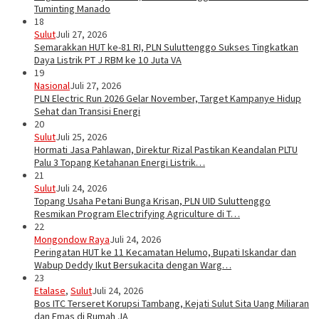
Tuminting Manado
18
Sulut
Juli 27, 2026
Semarakkan HUT ke-81 RI, PLN Suluttenggo Sukses Tingkatkan
Daya Listrik PT J RBM ke 10 Juta VA
19
Nasional
Juli 27, 2026
PLN Electric Run 2026 Gelar November, Target Kampanye Hidup
Sehat dan Transisi Energi
20
Sulut
Juli 25, 2026
Hormati Jasa Pahlawan, Direktur Rizal Pastikan Keandalan PLTU
Palu 3 Topang Ketahanan Energi Listrik…
21
Sulut
Juli 24, 2026
Topang Usaha Petani Bunga Krisan, PLN UID Suluttenggo
Resmikan Program Electrifying Agriculture di T…
22
Mongondow Raya
Juli 24, 2026
Peringatan HUT ke 11 Kecamatan Helumo, Bupati Iskandar dan
Wabup Deddy Ikut Bersukacita dengan Warg…
23
Etalase
,
Sulut
Juli 24, 2026
Bos ITC Terseret Korupsi Tambang, Kejati Sulut Sita Uang Miliaran
dan Emas di Rumah JA