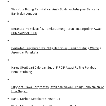
Wali Kota Bitung Perintahkan Anak Buahnya Antisipasi Bencana
Banjir dan Longsor
Berantas Praktik Mafia, Pemkot Bitung Turunkan Satpol PP Awasi
BBM Solar di SPBU
Perketat Penyaluran LPG 3 Kg dan Solar, Pemkot Bitung Warning
Agen dan Pangkalan
Harus Steril dari Calo dan Suap, F-PDIP Awasi Rolling Pejabat
Pemkot Bitung
Support Siswa Berprestasi, Wali dan Wawali Bitung Sekolahkan ke
Luar Negeri
Bantu Korban Kebakaran Pasar Tua