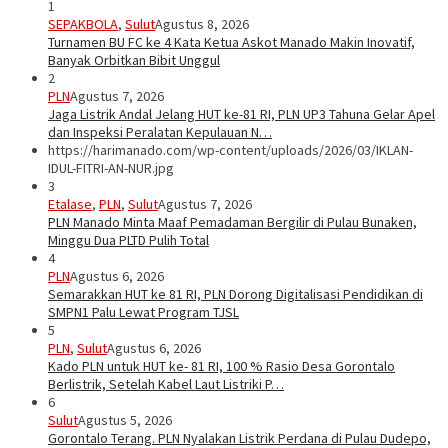
1
SEPAKBOLA
,
Sulut
Agustus 8, 2026
Turnamen BU FC ke 4 Kata Ketua Askot Manado Makin Inovatif,
Banyak Orbitkan Bibit Unggul
2
PLN
Agustus 7, 2026
Jaga Listrik Andal Jelang HUT ke-81 RI, PLN UP3 Tahuna Gelar Apel
dan Inspeksi Peralatan Kepulauan N…
https://harimanado.com/wp-content/uploads/2026/03/IKLAN-
IDUL-FITRI-AN-NUR.jpg
3
Etalase
,
PLN
,
Sulut
Agustus 7, 2026
PLN Manado Minta Maaf Pemadaman Bergilir di Pulau Bunaken,
Minggu Dua PLTD Pulih Total
4
PLN
Agustus 6, 2026
Semarakkan HUT ke 81 RI, PLN Dorong Digitalisasi Pendidikan di
SMPN1 Palu Lewat Program TJSL
5
PLN
,
Sulut
Agustus 6, 2026
Kado PLN untuk HUT ke- 81 RI, 100 % Rasio Desa Gorontalo
Berlistrik, Setelah Kabel Laut Listriki P…
6
Sulut
Agustus 5, 2026
Gorontalo Terang. PLN Nyalakan Listrik Perdana di Pulau Dudepo,