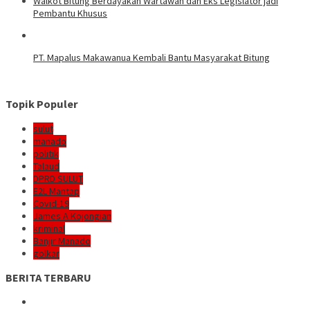
Walkot Bitung Berdayakan Wartawan dan Eks Legislator jadi
Pembantu Khusus
PT. Mapalus Makawanua Kembali Bantu Masyarakat Bitung
Topik Populer
sulut
manado
politik
Talaud
DPRD SULUT
E2L-Mantap
Covid-19
James A Kojongian
kriminal
Banjir Manado
golkar
BERITA TERBARU