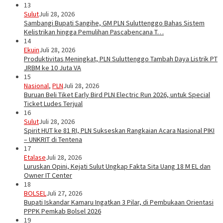
13
Sulut
Juli 28, 2026
Sambangi Bupati Sangihe, GM PLN Suluttenggo Bahas Sistem
Kelistrikan hingga Pemulihan Pascabencana T…
14
Ekuin
Juli 28, 2026
Produktivitas Meningkat, PLN Suluttenggo Tambah Daya Listrik PT
JRBM ke 10 Juta VA
15
Nasional
,
PLN
Juli 28, 2026
Buruan Beli Tiket Early Bird PLN Electric Run 2026, untuk Special
Ticket Ludes Terjual
16
Sulut
Juli 28, 2026
Spirit HUT ke 81 RI, PLN Sukseskan Rangkaian Acara Nasional PIKI
– UNKRIT di Tentena
17
Etalase
Juli 28, 2026
Luruskan Opini, Kejati Sulut Ungkap Fakta Sita Uang 18 M EL dan
Owner IT Center
18
BOLSEL
Juli 27, 2026
Bupati Iskandar Kamaru Ingatkan 3 Pilar, di Pembukaan Orientasi
PPPK Pemkab Bolsel 2026
19