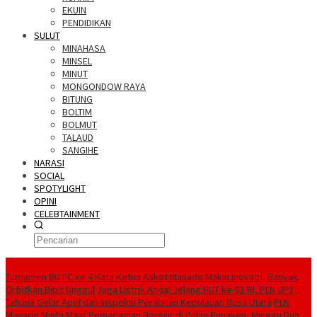
EKUIN
PENDIDIKAN
SULUT
MINAHASA
MINSEL
MINUT
MONGONDOW RAYA
BITUNG
BOLTIM
BOLMUT
TALAUD
SANGIHE
NARASI
SOCIAL
SPOTYLIGHT
OPINI
CELEBTAINMENT
BERITA TERBARU
Turnamen BU FC ke 4 Kata Ketua Askot Manado Makin Inovatif, Banyak
Orbitkan Bibit Unggul
Jaga Listrik Andal Jelang HUT ke-81 RI, PLN UP3
Tahuna Gelar Apel dan Inspeksi Peralatan Kepulauan Nusa Utara
PLN
Manado Minta Maaf Pemadaman Bergilir di Pulau Bunaken, Minggu Dua