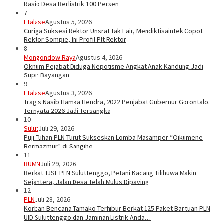
Rasio Desa Berlistrik 100 Persen
7
Etalase
Agustus 5, 2026
Curiga Suksesi Rektor Unsrat Tak Fair, Mendiktisaintek Copot
Rektor Sompie, Ini Profil Plt Rektor
8
Mongondow Raya
Agustus 4, 2026
Oknum Pejabat Diduga Nepotisme Angkat Anak Kandung Jadi
Supir Bayangan
9
Etalase
Agustus 3, 2026
Tragis Nasib Hamka Hendra, 2022 Penjabat Gubernur Gorontalo.
Ternyata 2026 Jadi Tersangka
10
Sulut
Juli 29, 2026
Puji Tuhan PLN Turut Sukseskan Lomba Masamper “Oikumene
Bermazmur” di Sangihe
11
BUMN
Juli 29, 2026
Berkat TJSL PLN Suluttenggo, Petani Kacang Tilihuwa Makin
Sejahtera, Jalan Desa Telah Mulus Dipaving
12
PLN
Juli 28, 2026
Korban Bencana Tamako Terhibur Berkat 125 Paket Bantuan PLN
UID Suluttenggo dan Jaminan Listrik Anda…