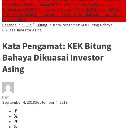
PLTD Pulih Total
Semarakkan HUT ke 81 RI, PLN Dorong Digitalisasi
Pendidikan di SMPN1 Palu Lewat Program TJSL
Kado PLN untuk HUT ke-
81 RI, 100 % Rasio Desa Gorontalo Berlistrik, Setelah Kabel Laut Listriki
Pulau Dudepo
Beranda
Sulut
Bitung
Kata Pengamat: KEK Bitung Bahaya
Dikuasai Investor Asing
Kata Pengamat: KEK Bitung
Bahaya Dikuasai Investor
Asing
ham
September 4, 2019
September 4, 2019