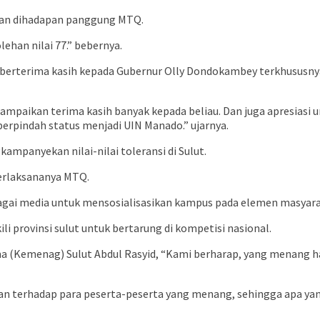
kan dihadapan panggung MTQ.
han nilai 77.” bebernya.
berterima kasih kepada Gubernur Olly Dondokambey terkhususnya
sampaikan terima kasih banyak kepada beliau. Dan juga apresiasi un
berpindah status menjadi UIN Manado.” ujarnya.
mpanyekan nilai-nilai toleransi di Sulut.
terlaksananya MTQ.
bagai media untuk mensosialisasikan kampus pada elemen masyara
i provinsi sulut untuk bertarung di kompetisi nasional.
(Kemenag) Sulut Abdul Rasyid, “Kami berharap, yang menang hari 
an terhadap para peserta-peserta yang menang, sehingga apa yang