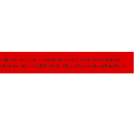
alo Berlistrik, Setelah Kabel Laut Listriki Pulau Dudepo
Gorontalo
ektor Sompie, Ini Profil Plt Rektor
Oknum Pejabat Diduga Nepotisme