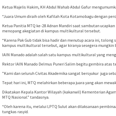
Ketua Majelis Hakim, KH Abdul Wahab Abdul Gafur mengumum
“Juara Umum diraih oleh Kafilah Kota Kotamobagu dengan perole
Ketua Panitia MTQ ke-28 Adnan Mandiri saat sambutan ucapkan 
menopang akegiatan di kampus multikultural tersebut.
“Karena Pak Gub tidak bisa hadir dan menutup acara ini, tolong 
kampus multikultural tersebut, agar kiranya sesegera mungkin 
IAIN Manado adalah salah satu kampus multikultural yang mengka
Rektor IAIN Manado Delmus Puneri Salim begitu gembira atas 
”Kami dan seluruh Civitas Akademika sangat bersyukur juga se
Tepat hari ini, MTQ melahirkan beberapa juara yang akan mewakil
Dikatakan Kepala Kantor Wilayah (kakanwil) Kementerian Agama 
MTQ Nasional.” tandasnya.
“Oleh karena itu, melalui LPTQ Sulut akan dilaksanaan pembina
tungkas rasyid.