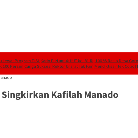
lu Lewat Program TJSL
Kado PLN untuk HUT ke- 81 RI, 100 % Rasio Desa Goront
ik 100 Persen
Curiga Suksesi Rektor Unsrat Tak Fair, Mendiktisaintek Copot R
Manado
Singkirkan Kafilah Manado