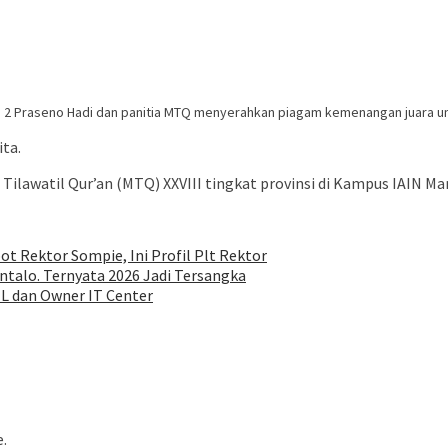
s 2 Praseno Hadi dan panitia MTQ menyerahkan piagam kemenangan juara u
ta.
lawatil Qur’an (MTQ) XXVIII tingkat provinsi di Kampus IAIN Ma
ot Rektor Sompie, Ini Profil Plt Rektor
talo. Ternyata 2026 Jadi Tersangka
EL dan Owner IT Center
e.