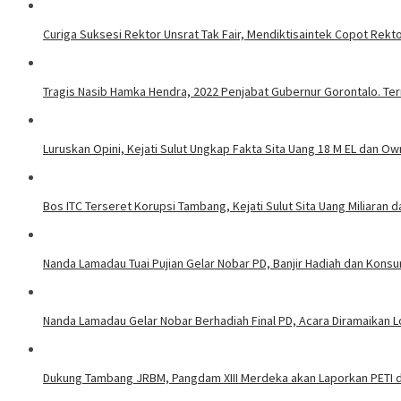
Curiga Suksesi Rektor Unsrat Tak Fair, Mendiktisaintek Copot Rektor
Tragis Nasib Hamka Hendra, 2022 Penjabat Gubernur Gorontalo. Ter
Luruskan Opini, Kejati Sulut Ungkap Fakta Sita Uang 18 M EL dan Ow
Bos ITC Terseret Korupsi Tambang, Kejati Sulut Sita Uang Miliaran 
Nanda Lamadau Tuai Pujian Gelar Nobar PD, Banjir Hadiah dan Kons
Nanda Lamadau Gelar Nobar Berhadiah Final PD, Acara Diramaikan
Dukung Tambang JRBM, Pangdam XIII Merdeka akan Laporkan PETI d