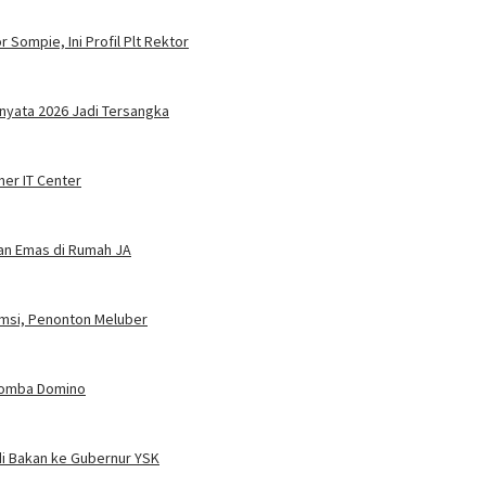
 Sompie, Ini Profil Plt Rektor
nyata 2026 Jadi Tersangka
ner IT Center
dan Emas di Rumah JA
umsi, Penonton Meluber
 Lomba Domino
i Bakan ke Gubernur YSK