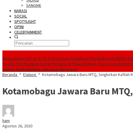
TALAUD
SANGIHE
NARASI
SOCIAL
SPOTYLIGHT
OPINI
CELEBTAINMENT
BERITA TERBARU
Semarakkan HUT ke 81 RI, PLN Dorong Digitalisasi Pendidikan di SMPN1 Pa
Terang. PLN Nyalakan Listrik Perdana di Pulau Dudepo, Rasio Desa Berlistr
Angkat Anak Kandung Jadi Supir Bayangan
Beranda
Etalase
Kotamobagu Jawara Baru MTQ, Singkirkan Kafilah 
Kotamobagu Jawara Baru MTQ, 
ham
Agustus 26, 2020