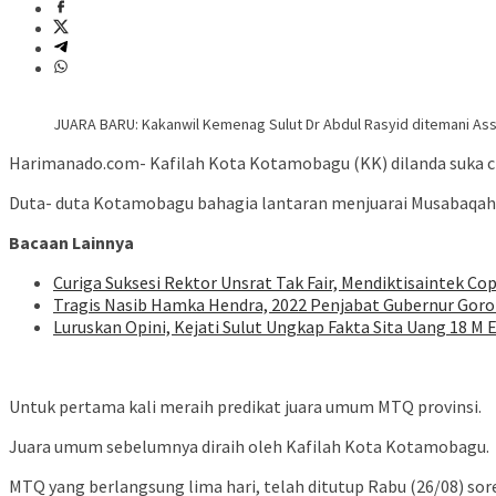
JUARA BARU: Kakanwil Kemenag Sulut Dr Abdul Rasyid ditemani As
Harimanado.com- Kafilah Kota Kotamobagu (KK) dilanda suka ci
Duta- duta Kotamobagu bahagia lantaran menjuarai Musabaqah Ti
Bacaan Lainnya
Curiga Suksesi Rektor Unsrat Tak Fair, Mendiktisaintek Cop
Tragis Nasib Hamka Hendra, 2022 Penjabat Gubernur Goron
Luruskan Opini, Kejati Sulut Ungkap Fakta Sita Uang 18 M 
Untuk pertama kali meraih predikat juara umum MTQ provinsi.
Juara umum sebelumnya diraih oleh Kafilah Kota Kotamobagu.
MTQ yang berlangsung lima hari, telah ditutup Rabu (26/08) sor