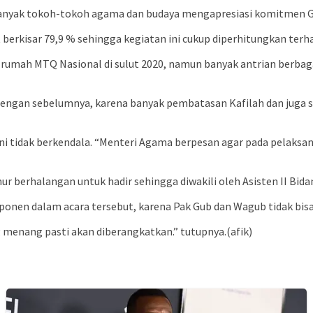
 banyak tokoh-tokoh agama dan budaya mengapresiasi komitmen 
t berkisar 79,9 % sehingga kegiatan ini cukup diperhitungkan terh
n rumah MTQ Nasional di sulut 2020, namun banyak antrian berba
ngan sebelumnya, karena banyak pembatasan Kafilah dan juga ses
 tidak berkendala. “Menteri Agama berpesan agar pada pelaksana
ur berhalangan untuk hadir sehingga diwakili oleh Asisten II B
nen dalam acara tersebut, karena Pak Gub dan Wagub tidak bi
 menang pasti akan diberangkatkan.” tutupnya.(afik)