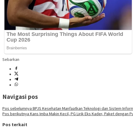
Sebarkan
Navigasi pos
Pos sebelumnya
BPJS Kesehatan Manfaatkan Teknologi dan Sistem Inform
Pos berikutnya
Kans Imba Makin Kecil, PG Lirik Eks Kader, Paket dengan P
Pos terkait