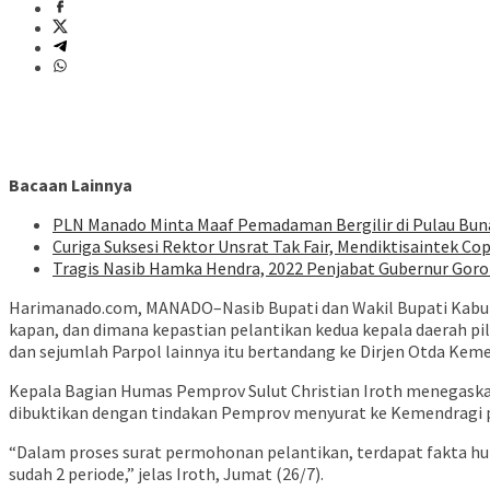
Bacaan Lainnya
PLN Manado Minta Maaf Pemadaman Bergilir di Pulau Buna
Curiga Suksesi Rektor Unsrat Tak Fair, Mendiktisaintek Cop
Tragis Nasib Hamka Hendra, 2022 Penjabat Gubernur Goron
Harimanado.com, MANADO–Nasib Bupati dan Wakil Bupati Kabupate
kapan, dan dimana kepastian pelantikan kedua kepala daerah pi
dan sejumlah Parpol lainnya itu bertandang ke Dirjen Otda Keme
Kepala Bagian Humas Pemprov Sulut Christian Iroth menegaskan
dibuktikan dengan tindakan Pemprov menyurat ke Kemendragi p
“Dalam proses surat permohonan pelantikan, terdapat fakta hu
sudah 2 periode,” jelas Iroth, Jumat (26/7).