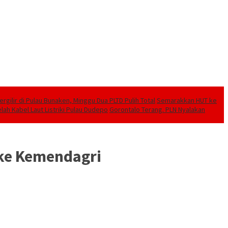
ilir di Pulau Bunaken, Minggu Dua PLTD Pulih Total
Semarakkan HUT ke
lah Kabel Laut Listriki Pulau Dudepo
Gorontalo Terang. PLN Nyalakan
 ke Kemendagri