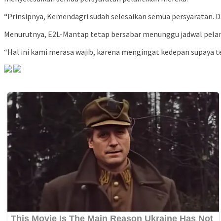
“Prinsipnya, Kemendagri sudah selesaikan semua persyaratan. D
Menurutnya, E2L-Mantap tetap bersabar menunggu jadwal pelanti
“Hal ini kami merasa wajib, karena mengingat kedepan supaya t