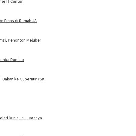
ner IT Center
dan Emas di Rumah JA
umsi, Penonton Meluber
 Lomba Domino
i Bakan ke Gubernur YSK
ari Dunia, Ini Juaranya