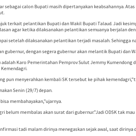
ar sebagai calon Bupati masih dipertanyakan keabsahannya. Atas 
ut.
juk terkait pelantikan Bupati dan Wakil Bupati Talaud. Jadi ke
san agar ketika dilaksanakan pelantikan semuanya berjalan deng
ai setelah dilaksanakan pelantikan terjadi masalah. Sehingga 
an gubernur, dengan segera gubernur akan melantik Bupati dan Wa
l itu adalah Karo Pemerintahan Pemprov Sulut Jemmy Kumendong 
 Kemendagri.
g pun menyerahkan kembali SK tersebut ke pihak kemendagri,”t
anakan Senin (29/7) depan.
i bisa membahayakan,”ujarnya.
belum membalas akan surat dari gubernur.”Jadi ODSK tak mau amb
onfirmasi tadi malam dirinya menegaskan sejak awal, saat dirinya