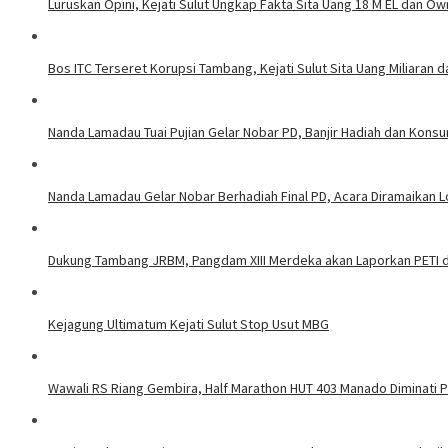
Luruskan Opini, Kejati Sulut Ungkap Fakta Sita Uang 18 M EL dan Ow
Bos ITC Terseret Korupsi Tambang, Kejati Sulut Sita Uang Miliaran 
Nanda Lamadau Tuai Pujian Gelar Nobar PD, Banjir Hadiah dan Kons
Nanda Lamadau Gelar Nobar Berhadiah Final PD, Acara Diramaikan
Dukung Tambang JRBM, Pangdam XIII Merdeka akan Laporkan PETI d
Kejagung Ultimatum Kejati Sulut Stop Usut MBG
Wawali RS Riang Gembira, Half Marathon HUT 403 Manado Diminati Pel