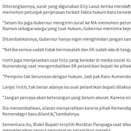
Diterangkannya, surat yang digunakan Elly Lasut ketika mendaft
memohon petunjuk penjelasan terkait fakta hukum baru terseb
“Selain itu juga Gubernur mengirim surat ke MA memohon petun
Namun sebagai warga yang taat hukum, Gubernur meminta kejela
Ditambahkannya, Gubernur hanya ingin menghindari jangan samp
“Ketika semua sudah tidak bermasalah dan SK sudah ada di tang
Iroth juga menjelaskan soal foto yang beredar di media sosia
Kumendong saat mengembalikan SK pelantikan bupati ke pihak
”Pemprov tak berurusan dengan hukum. Jadi pak Karo Kumendon
Lanjut Iroth, tak benar adanya isu soal pelantikan bupati dilaks
”Jangan percaya akan keterangan yang belum akurat. Karena in
Dia menambahkan, alasan menyerahkan karena pihak Kemendagri 
Kemendagri baru dilantik,”tambahnya.
Sementara itu, Wakil Bupati terpilih Mocktar Parapaga saat dik
menyelesaikan semua persyaratan pelantikan mereka.