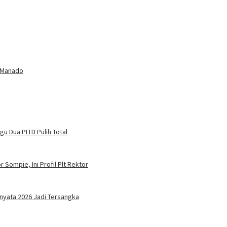
 Manado
u Dua PLTD Pulih Total
 Sompie, Ini Profil Plt Rektor
nyata 2026 Jadi Tersangka