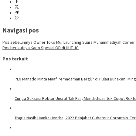
Navigasi pos
Pos sebelumnya
Owner Toko Mu, Launching Suara Muhammadiyah Corner
Pos berikutnya
Kado Spesial OD di HUT JG
Pos terkait
PLN Manado Minta Maaf Pemadaman Bergilir di Pulau Bunaken, Mingg
Curiga Suksesi Rektor Unsrat Tak Fair, Mendiktisaintek Copot Rektor
Tragis Nasib Hamka Hendra, 2022 Penjabat Gubernur Gorontalo. Ter