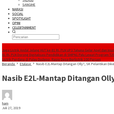
TALAUD
SANGIHE
NARASI
SOCIAL
SPOTYLIGHT
OPINI
CELEBTAINMENT
BERITA TERBARU
Jaga Listrik Andal Jelang HUT ke-81 RI, PLN UP3 Tahuna Gelar Apel dan In
81 RI, PLN Dorong Digitalisasi Pendidikan di SMPN1 Palu Lewat Program TJ
Listrik Perdana di Pulau Dudepo, Rasio Desa Berlistrik 100 Persen
Beranda
Etalase
Nasib E2L-Mantap Ditangan Olly?, SK Pelantikan Di
Nasib E2L-Mantap Ditangan Oll
ham
Juli 27, 2019