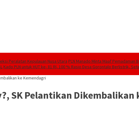
speksi Peralatan Kepulauan Nusa Utara
PLN Manado Minta Maaf Pemadaman Berg
SL
Kado PLN untuk HUT ke- 81 RI, 100 % Rasio Desa Gorontalo Berlistrik, Sete
kembalikan ke Kemendagri
y?, SK Pelantikan Dikembalikan