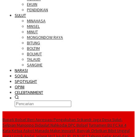
EKUIN
PENDIDIKAN
SULUT
MINAHASA
MINSEL
MINUT
MONGONDOW RAYA
BITUNG
BOLTIM
BOLMUT
TALAUD
SANGIHE
NARASI
SOCIAL
SPOTYLIGHT
OPINI
CELEBTAINMENT
BERITA TERBARU
Bupati Bolsel Beri Apresiasi Pengukuhan Srikandi Jaga Desa Sulut,
Selpian Manoppo Didaulat Nahkodai DPC Bolsel
Turnamen BU FC ke 4
Kata Ketua Askot Manado Makin Inovatif, Banyak Orbitkan Bibit Unggul
Jaga Listrik Andal Jelang HUT ke-81 RI, PLN UP3 Tahuna Gelar Apel dan