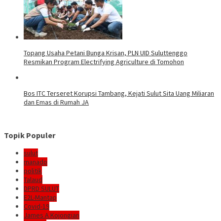
Topang Usaha Petani Bunga Krisan, PLN UID Suluttenggo
Resmikan Program Electrifying Agriculture di Tomohon
Bos ITC Terseret Korupsi Tambang, Kejati Sulut Sita Uang Miliaran
dan Emas di Rumah JA
Topik Populer
sulut
manado
politik
Talaud
DPRD SULUT
E2L-Mantap
Covid-19
James A Kojongian