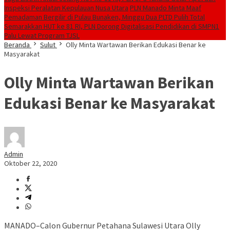
Inspeksi Peralatan Kepulauan Nusa Utara
PLN Manado Minta Maaf
Pemadaman Bergilir di Pulau Bunaken, Minggu Dua PLTD Pulih Total
Semarakkan HUT ke 81 RI, PLN Dorong Digitalisasi Pendidikan di SMPN1
Palu Lewat Program TJSL
Beranda
Sulut
Olly Minta Wartawan Berikan Edukasi Benar ke
Masyarakat
Olly Minta Wartawan Berikan
Edukasi Benar ke Masyarakat
Admin
Oktober 22, 2020
MANADO–Calon Gubernur Petahana Sulawesi Utara Olly