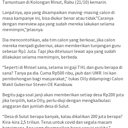
Tamuntuan di Kolongan Minut, Rabu (21/10) kemarin.
Lanjutnya, apa yang disampaikan masing-masing calon di
masa kampanye ini, bisa diukur benar atau tidak.”Caranya
dengan mereview apa yang sudah mereka lakukan selama
memimpin,”jelasnya.
Dia mencontohkan, ada tim calon yang berkoar, jika calon
mereka menjadi gubernur, akan memberikan tunjangan guru
sebesar Rp1 Juta. Tapi jika ditelusuri lewat apa yang sudah
dilakukan selama memimpin, berbeda.
“Seperti di Minsel sana, selama ini gaji THL dan guru berapa di
sana? Tanya pa dia. Cuma Rp500 ribu, jauh dari UMR. Ini kan
pembohongan bagi masyarakat,” tukas Olly didampingi Calon
Wakil Gubernur Steven OE Kandouw.
Begitu juga soal janji akan memberikan setiap desa Rp200 juta
jika terpilih, kata Olly, perlu diuji dengan mengkalkulasi
anggaran dan jumlah desa di Sulut.
“Desa di Sulut berapa banyak, kalau dikalikan 200 juta berapa?
Kira-kira 2,5 triliun. Terus untuk covid dan segala macam
bagaimana. Apa yang disampaikan harus sesuai realita,”