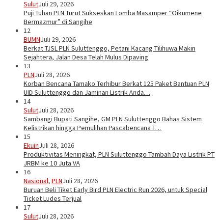
Sulut
Juli 29, 2026
Puji Tuhan PLN Turut Sukseskan Lomba Masamper “Oikumene
Bermazmur” di Sangihe
12
BUMN
Juli 29, 2026
Berkat TJSL PLN Suluttenggo, Petani Kacang Tilihuwa Makin
Sejahtera, Jalan Desa Telah Mulus Dipaving
13
PLN
Juli 28, 2026
Korban Bencana Tamako Terhibur Berkat 125 Paket Bantuan PLN
UID Suluttenggo dan Jaminan Listrik Anda…
14
Sulut
Juli 28, 2026
Sambangi Bupati Sangihe, GM PLN Suluttenggo Bahas Sistem
Kelistrikan hingga Pemulihan Pascabencana T…
15
Ekuin
Juli 28, 2026
Produktivitas Meningkat, PLN Suluttenggo Tambah Daya Listrik PT
JRBM ke 10 Juta VA
16
Nasional
,
PLN
Juli 28, 2026
Buruan Beli Tiket Early Bird PLN Electric Run 2026, untuk Special
Ticket Ludes Terjual
17
Sulut
Juli 28, 2026