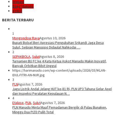
kriminal
Banjir Manado
golkar
BERITA TERBARU
1
Mongondow Raya
Agustus 10, 2026
Bupati Bolsel Beri Apresiasi Pengukuhan Srikandi Jaga Desa
Sulut, Selpian Manoppo Didaulat Nahkodai …
2
SEPAKBOLA
,
Sulut
Agustus 8, 2026
Turnamen BU FC ke 4 Kata Ketua Askot Manado Makin Inovatif,
Banyak Orbitkan Bibit Unggul
https://harimanado.com/wp-content/uploads/2026/03/IKLAN-
IDUL-FITRI-AN-NUR.jpg
3
PLN
Agustus 7, 2026
Jaga Listrik Andal Jelang HUT ke-81 RI, PLN UP3 Tahuna Gelar Apel
dan Inspeksi Peralatan Kepulauan N…
4
Etalase
,
PLN
,
Sulut
Agustus 7, 2026
PLN Manado Minta Maaf Pemadaman Bergilir di Pulau Bunaken,
Minggu Dua PLTD Pulih Total