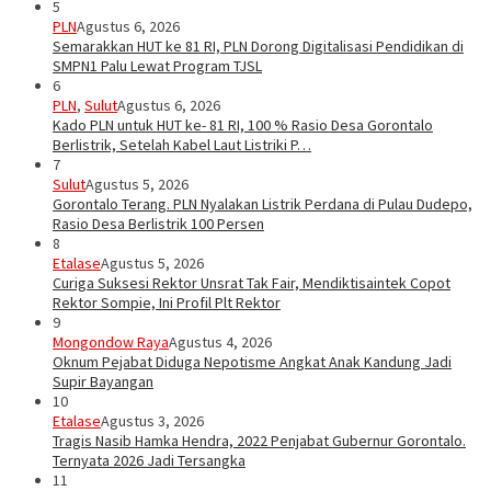
5
PLN
Agustus 6, 2026
Semarakkan HUT ke 81 RI, PLN Dorong Digitalisasi Pendidikan di
SMPN1 Palu Lewat Program TJSL
6
PLN
,
Sulut
Agustus 6, 2026
Kado PLN untuk HUT ke- 81 RI, 100 % Rasio Desa Gorontalo
Berlistrik, Setelah Kabel Laut Listriki P…
7
Sulut
Agustus 5, 2026
Gorontalo Terang. PLN Nyalakan Listrik Perdana di Pulau Dudepo,
Rasio Desa Berlistrik 100 Persen
8
Etalase
Agustus 5, 2026
Curiga Suksesi Rektor Unsrat Tak Fair, Mendiktisaintek Copot
Rektor Sompie, Ini Profil Plt Rektor
9
Mongondow Raya
Agustus 4, 2026
Oknum Pejabat Diduga Nepotisme Angkat Anak Kandung Jadi
Supir Bayangan
10
Etalase
Agustus 3, 2026
Tragis Nasib Hamka Hendra, 2022 Penjabat Gubernur Gorontalo.
Ternyata 2026 Jadi Tersangka
11