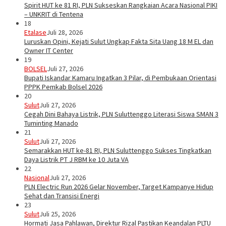
Spirit HUT ke 81 RI, PLN Sukseskan Rangkaian Acara Nasional PIKI
– UNKRIT di Tentena
18
Etalase
Juli 28, 2026
Luruskan Opini, Kejati Sulut Ungkap Fakta Sita Uang 18 M EL dan
Owner IT Center
19
BOLSEL
Juli 27, 2026
Bupati Iskandar Kamaru Ingatkan 3 Pilar, di Pembukaan Orientasi
PPPK Pemkab Bolsel 2026
20
Sulut
Juli 27, 2026
Cegah Dini Bahaya Listrik, PLN Suluttenggo Literasi Siswa SMAN 3
Tuminting Manado
21
Sulut
Juli 27, 2026
Semarakkan HUT ke-81 RI, PLN Suluttenggo Sukses Tingkatkan
Daya Listrik PT J RBM ke 10 Juta VA
22
Nasional
Juli 27, 2026
PLN Electric Run 2026 Gelar November, Target Kampanye Hidup
Sehat dan Transisi Energi
23
Sulut
Juli 25, 2026
Hormati Jasa Pahlawan, Direktur Rizal Pastikan Keandalan PLTU