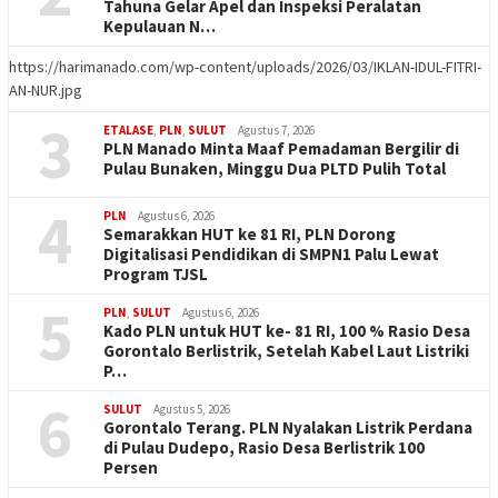
Tahuna Gelar Apel dan Inspeksi Peralatan
Kepulauan N…
https://harimanado.com/wp-content/uploads/2026/03/IKLAN-IDUL-FITRI-
AN-NUR.jpg
3
ETALASE
,
PLN
,
SULUT
Agustus 7, 2026
PLN Manado Minta Maaf Pemadaman Bergilir di
Pulau Bunaken, Minggu Dua PLTD Pulih Total
4
PLN
Agustus 6, 2026
Semarakkan HUT ke 81 RI, PLN Dorong
Digitalisasi Pendidikan di SMPN1 Palu Lewat
Program TJSL
5
PLN
,
SULUT
Agustus 6, 2026
Kado PLN untuk HUT ke- 81 RI, 100 % Rasio Desa
Gorontalo Berlistrik, Setelah Kabel Laut Listriki
P…
6
SULUT
Agustus 5, 2026
Gorontalo Terang. PLN Nyalakan Listrik Perdana
di Pulau Dudepo, Rasio Desa Berlistrik 100
Persen