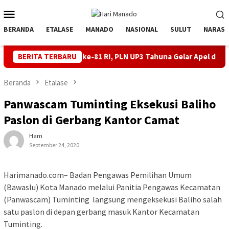
Loncat
Menu
ke
Mobile
konten
BERANDA
ETALASE
MANADO
NASIONAL
SULUT
NARASI
lang HUT ke-81 RI, PLN UP3 Tahuna Gelar Apel dan Inspeksi Peral
BERITA TERBARU
Beranda
Etalase
Panwascam Tuminting Eksekusi Baliho
Paslon di Gerbang Kantor Camat
Ham
September 24, 2020
Harimanado.com– Badan Pengawas Pemilihan Umum
(Bawaslu) Kota Manado melalui Panitia Pengawas Kecamatan
(Panwascam) Tuminting langsung mengeksekusi Baliho salah
satu paslon di depan gerbang masuk Kantor Kecamatan
Tuminting.