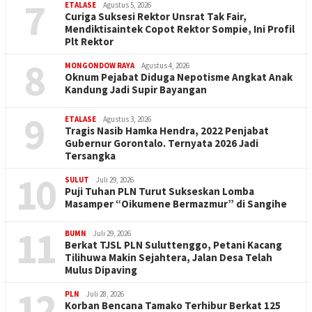
7
ETALASE
Agustus 5, 2026
Curiga Suksesi Rektor Unsrat Tak Fair,
Mendiktisaintek Copot Rektor Sompie, Ini Profil
Plt Rektor
8
MONGONDOW RAYA
Agustus 4, 2026
Oknum Pejabat Diduga Nepotisme Angkat Anak
Kandung Jadi Supir Bayangan
9
ETALASE
Agustus 3, 2026
Tragis Nasib Hamka Hendra, 2022 Penjabat
Gubernur Gorontalo. Ternyata 2026 Jadi
Tersangka
10
SULUT
Juli 29, 2026
Puji Tuhan PLN Turut Sukseskan Lomba
Masamper “Oikumene Bermazmur” di Sangihe
11
BUMN
Juli 29, 2026
Berkat TJSL PLN Suluttenggo, Petani Kacang
Tilihuwa Makin Sejahtera, Jalan Desa Telah
Mulus Dipaving
12
PLN
Juli 28, 2026
Korban Bencana Tamako Terhibur Berkat 125