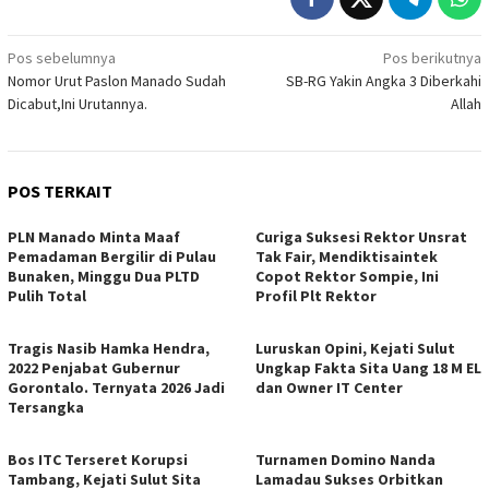
Navigasi
Pos sebelumnya
Pos berikutnya
Nomor Urut Paslon Manado Sudah
SB-RG Yakin Angka 3 Diberkahi
pos
Dicabut,Ini Urutannya.
Allah
POS TERKAIT
PLN Manado Minta Maaf
Curiga Suksesi Rektor Unsrat
Pemadaman Bergilir di Pulau
Tak Fair, Mendiktisaintek
Bunaken, Minggu Dua PLTD
Copot Rektor Sompie, Ini
Pulih Total
Profil Plt Rektor
Tragis Nasib Hamka Hendra,
Luruskan Opini, Kejati Sulut
2022 Penjabat Gubernur
Ungkap Fakta Sita Uang 18 M EL
Gorontalo. Ternyata 2026 Jadi
dan Owner IT Center
Tersangka
Bos ITC Terseret Korupsi
Turnamen Domino Nanda
Tambang, Kejati Sulut Sita
Lamadau Sukses Orbitkan