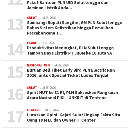
Paket Bantuan PLN UID Suluttenggo dan
Jaminan Listrik Anda…
13
SULUT
Juli 28, 2026
Sambangi Bupati Sangihe, GM PLN Suluttenggo
Bahas Sistem Kelistrikan hingga Pemulihan
Pascabencana T…
14
EKUIN
Juli 28, 2026
Produktivitas Meningkat, PLN Suluttenggo
Tambah Daya Listrik PT JRBM ke 10 Juta VA
15
NASIONAL
,
PLN
Juli 28, 2026
Buruan Beli Tiket Early Bird PLN Electric Run
2026, untuk Special Ticket Ludes Terjual
16
SULUT
Juli 28, 2026
Spirit HUT ke 81 RI, PLN Sukseskan Rangkaian
Acara Nasional PIKI – UNKRIT di Tentena
17
ETALASE
Juli 28, 2026
Luruskan Opini, Kejati Sulut Ungkap Fakta Sita
Uang 18 M EL dan Owner IT Center