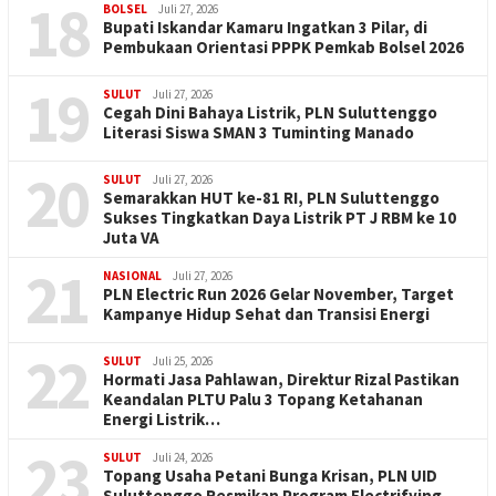
18
BOLSEL
Juli 27, 2026
Bupati Iskandar Kamaru Ingatkan 3 Pilar, di
Pembukaan Orientasi PPPK Pemkab Bolsel 2026
19
SULUT
Juli 27, 2026
Cegah Dini Bahaya Listrik, PLN Suluttenggo
Literasi Siswa SMAN 3 Tuminting Manado
20
SULUT
Juli 27, 2026
Semarakkan HUT ke-81 RI, PLN Suluttenggo
Sukses Tingkatkan Daya Listrik PT J RBM ke 10
Juta VA
21
NASIONAL
Juli 27, 2026
PLN Electric Run 2026 Gelar November, Target
Kampanye Hidup Sehat dan Transisi Energi
22
SULUT
Juli 25, 2026
Hormati Jasa Pahlawan, Direktur Rizal Pastikan
Keandalan PLTU Palu 3 Topang Ketahanan
Energi Listrik…
23
SULUT
Juli 24, 2026
Topang Usaha Petani Bunga Krisan, PLN UID
Suluttenggo Resmikan Program Electrifying