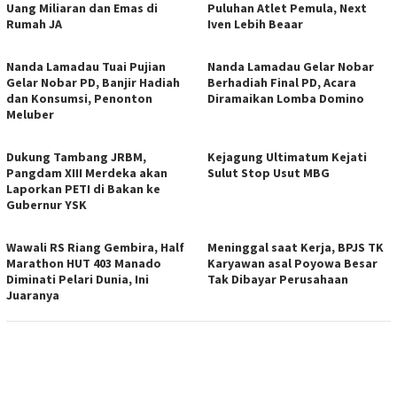
Uang Miliaran dan Emas di
Puluhan Atlet Pemula, Next
Rumah JA
Iven Lebih Beaar
Nanda Lamadau Tuai Pujian
Nanda Lamadau Gelar Nobar
Gelar Nobar PD, Banjir Hadiah
Berhadiah Final PD, Acara
dan Konsumsi, Penonton
Diramaikan Lomba Domino
Meluber
Dukung Tambang JRBM,
Kejagung Ultimatum Kejati
Pangdam XIII Merdeka akan
Sulut Stop Usut MBG
Laporkan PETI di Bakan ke
Gubernur YSK
Wawali RS Riang Gembira, Half
Meninggal saat Kerja, BPJS TK
Marathon HUT 403 Manado
Karyawan asal Poyowa Besar
Diminati Pelari Dunia, Ini
Tak Dibayar Perusahaan
Juaranya