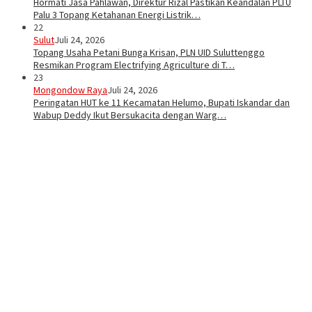
Hormati Jasa Pahlawan, Direktur Rizal Pastikan Keandalan PLTU
Palu 3 Topang Ketahanan Energi Listrik…
22
Sulut
Juli 24, 2026
Topang Usaha Petani Bunga Krisan, PLN UID Suluttenggo
Resmikan Program Electrifying Agriculture di T…
23
Mongondow Raya
Juli 24, 2026
Peringatan HUT ke 11 Kecamatan Helumo, Bupati Iskandar dan
Wabup Deddy Ikut Bersukacita dengan Warg…