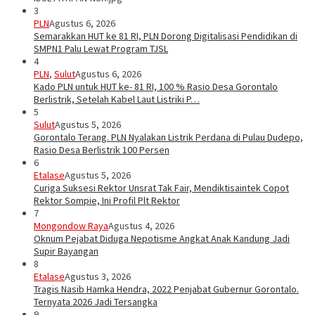
3
PLN
Agustus 6, 2026
Semarakkan HUT ke 81 RI, PLN Dorong Digitalisasi Pendidikan di
SMPN1 Palu Lewat Program TJSL
4
PLN
,
Sulut
Agustus 6, 2026
Kado PLN untuk HUT ke- 81 RI, 100 % Rasio Desa Gorontalo
Berlistrik, Setelah Kabel Laut Listriki P…
5
Sulut
Agustus 5, 2026
Gorontalo Terang. PLN Nyalakan Listrik Perdana di Pulau Dudepo,
Rasio Desa Berlistrik 100 Persen
6
Etalase
Agustus 5, 2026
Curiga Suksesi Rektor Unsrat Tak Fair, Mendiktisaintek Copot
Rektor Sompie, Ini Profil Plt Rektor
7
Mongondow Raya
Agustus 4, 2026
Oknum Pejabat Diduga Nepotisme Angkat Anak Kandung Jadi
Supir Bayangan
8
Etalase
Agustus 3, 2026
Tragis Nasib Hamka Hendra, 2022 Penjabat Gubernur Gorontalo.
Ternyata 2026 Jadi Tersangka
9