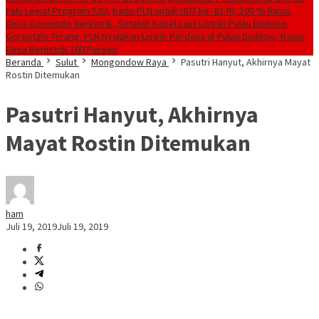
Palu Lewat Program TJSL
Kado PLN untuk HUT ke- 81 RI, 100 % Rasio
Desa Gorontalo Berlistrik, Setelah Kabel Laut Listriki Pulau Dudepo
Gorontalo Terang. PLN Nyalakan Listrik Perdana di Pulau Dudepo, Rasio
Desa Berlistrik 100 Persen
Beranda
Sulut
Mongondow Raya
Pasutri Hanyut, Akhirnya Mayat
Rostin Ditemukan
Pasutri Hanyut, Akhirnya
Mayat Rostin Ditemukan
ham
Juli 19, 2019
Juli 19, 2019