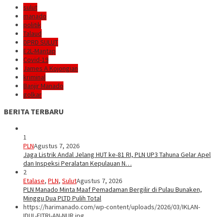
sulut
manado
politik
Talaud
DPRD SULUT
E2L-Mantap
Covid-19
James A Kojongian
kriminal
Banjir Manado
golkar
BERITA TERBARU
1
PLN
Agustus 7, 2026
Jaga Listrik Andal Jelang HUT ke-81 RI, PLN UP3 Tahuna Gelar Apel
dan Inspeksi Peralatan Kepulauan N…
2
Etalase
,
PLN
,
Sulut
Agustus 7, 2026
PLN Manado Minta Maaf Pemadaman Bergilir di Pulau Bunaken,
Minggu Dua PLTD Pulih Total
https://harimanado.com/wp-content/uploads/2026/03/IKLAN-
IDUL-FITRI-AN-NUR.jpg