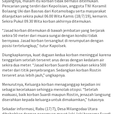
Sayangnya, malam itu korban tidak berhasil ditemukan.
Pencarian yang terdiri dari Kepolisian, anggota TNI Koramil
Bolaang Uki dan Basnas dari Kotamobagu serta masyarakat
dilanjutkan sekira pukul 06.00 Wita Kamis (18/7/19), kemarin.
Sekira Pukul 09.30 Wita korban akhirnya ditemukan.
“Jasad korban ditemukan di bawah jembatan yang berjarak
sekira 50 meter dari muara sungai dengan kondisi tidak
bernyawa. Jasad korban tersangkut di rerumputan dengan
posisi tertelungkup,” tutur Kapolsek.
Diungkapkannya, kuat dugaan kedua korban meninggal karena
tenggelam setelah terseret arus deras dengan kedalam air
sekira dua meter. “Jasad korban Suardi ditemukan sekira 500
meter dari titik penyebrangan. Sedangkan korban Rostin
terseret arus lebih jauh,” ungkapnya.
Menurutnya, Keluarga korban menaganggap kejadian ini
sebagai kecelakaan sehingga menolak otopsi. “Setelah
evakuasi, baik korban Suardi maupun Rostin, jenazah langsung
diserahkan kepada keluarga untuk dimakamkan,” tukasnya.
Sekadar informasi, Rabu (17/7), Desa Milangodaa Utara
dihebohkan dengan penemuan mayat laki-laki bernama Suardi