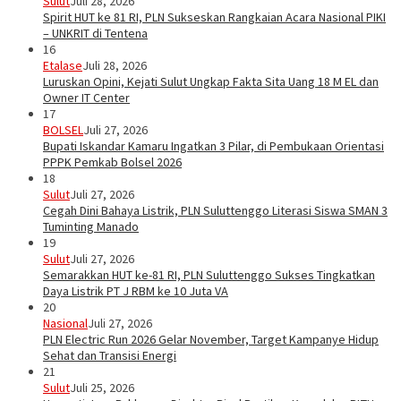
Sulut
Juli 28, 2026
Spirit HUT ke 81 RI, PLN Sukseskan Rangkaian Acara Nasional PIKI
– UNKRIT di Tentena
16
Etalase
Juli 28, 2026
Luruskan Opini, Kejati Sulut Ungkap Fakta Sita Uang 18 M EL dan
Owner IT Center
17
BOLSEL
Juli 27, 2026
Bupati Iskandar Kamaru Ingatkan 3 Pilar, di Pembukaan Orientasi
PPPK Pemkab Bolsel 2026
18
Sulut
Juli 27, 2026
Cegah Dini Bahaya Listrik, PLN Suluttenggo Literasi Siswa SMAN 3
Tuminting Manado
19
Sulut
Juli 27, 2026
Semarakkan HUT ke-81 RI, PLN Suluttenggo Sukses Tingkatkan
Daya Listrik PT J RBM ke 10 Juta VA
20
Nasional
Juli 27, 2026
PLN Electric Run 2026 Gelar November, Target Kampanye Hidup
Sehat dan Transisi Energi
21
Sulut
Juli 25, 2026