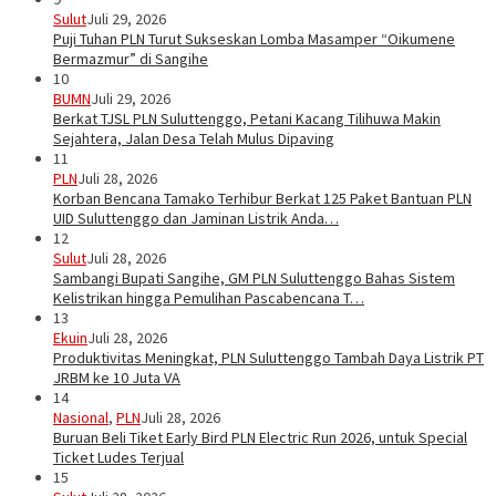
Sulut
Juli 29, 2026
Puji Tuhan PLN Turut Sukseskan Lomba Masamper “Oikumene
Bermazmur” di Sangihe
10
BUMN
Juli 29, 2026
Berkat TJSL PLN Suluttenggo, Petani Kacang Tilihuwa Makin
Sejahtera, Jalan Desa Telah Mulus Dipaving
11
PLN
Juli 28, 2026
Korban Bencana Tamako Terhibur Berkat 125 Paket Bantuan PLN
UID Suluttenggo dan Jaminan Listrik Anda…
12
Sulut
Juli 28, 2026
Sambangi Bupati Sangihe, GM PLN Suluttenggo Bahas Sistem
Kelistrikan hingga Pemulihan Pascabencana T…
13
Ekuin
Juli 28, 2026
Produktivitas Meningkat, PLN Suluttenggo Tambah Daya Listrik PT
JRBM ke 10 Juta VA
14
Nasional
,
PLN
Juli 28, 2026
Buruan Beli Tiket Early Bird PLN Electric Run 2026, untuk Special
Ticket Ludes Terjual
15