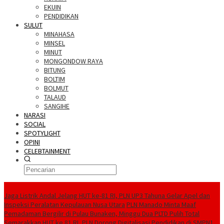
EKUIN
PENDIDIKAN
SULUT
MINAHASA
MINSEL
MINUT
MONGONDOW RAYA
BITUNG
BOLTIM
BOLMUT
TALAUD
SANGIHE
NARASI
SOCIAL
SPOTYLIGHT
OPINI
CELEBTAINMENT
BERITA TERBARU
Jaga Listrik Andal Jelang HUT ke-81 RI, PLN UP3 Tahuna Gelar Apel dan
Inspeksi Peralatan Kepulauan Nusa Utara
PLN Manado Minta Maaf
Pemadaman Bergilir di Pulau Bunaken, Minggu Dua PLTD Pulih Total
Semarakkan HUT ke 81 RI, PLN Dorong Digitalisasi Pendidikan di SMPN1