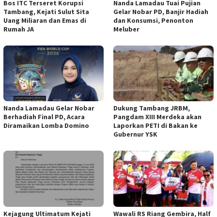
Bos ITC Terseret Korupsi
Nanda Lamadau Tuai Pujian
Tambang, Kejati Sulut Sita
Gelar Nobar PD, Banjir Hadiah
Uang Miliaran dan Emas di
dan Konsumsi, Penonton
Rumah JA
Meluber
Nanda Lamadau Gelar Nobar
Dukung Tambang JRBM,
Berhadiah Final PD, Acara
Pangdam XIII Merdeka akan
Diramaikan Lomba Domino
Laporkan PETI di Bakan ke
Gubernur YSK
Kejagung Ultimatum Kejati
Wawali RS Riang Gembira, Half