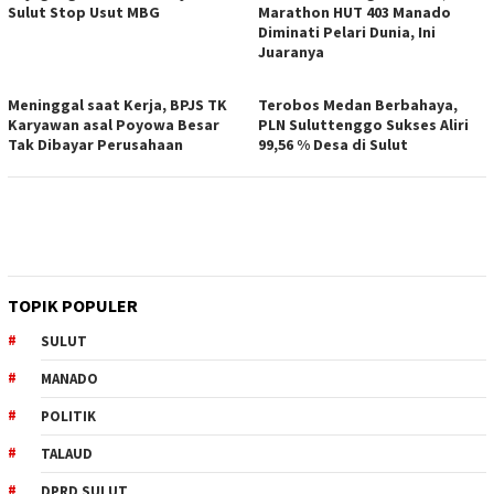
Sulut Stop Usut MBG
Marathon HUT 403 Manado
Diminati Pelari Dunia, Ini
Juaranya
Meninggal saat Kerja, BPJS TK
Terobos Medan Berbahaya,
Karyawan asal Poyowa Besar
PLN Suluttenggo Sukses Aliri
Tak Dibayar Perusahaan
99,56 % Desa di Sulut
TOPIK POPULER
SULUT
MANADO
POLITIK
TALAUD
DPRD SULUT