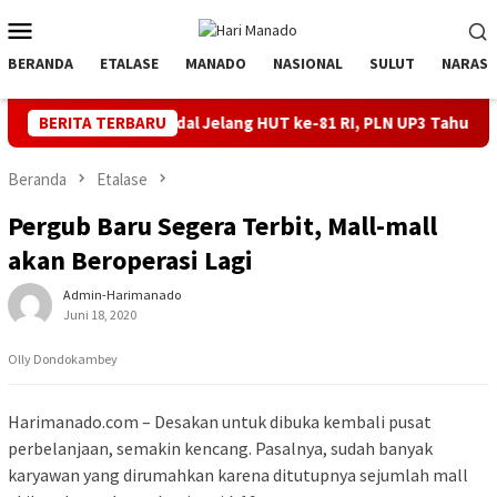
Loncat
Menu
ke
Mobile
konten
BERANDA
ETALASE
MANADO
NASIONAL
SULUT
NARASI
ik Andal Jelang HUT ke-81 RI, PLN UP3 Tahuna Gelar Apel dan Ins
BERITA TERBARU
Beranda
Etalase
Pergub Baru Segera Terbit, Mall-mall
akan Beroperasi Lagi
Admin-Harimanado
Juni 18, 2020
Olly Dondokambey
Harimanado.com – Desakan untuk dibuka kembali pusat
perbelanjaan, semakin kencang. Pasalnya, sudah banyak
karyawan yang dirumahkan karena ditutupnya sejumlah mall