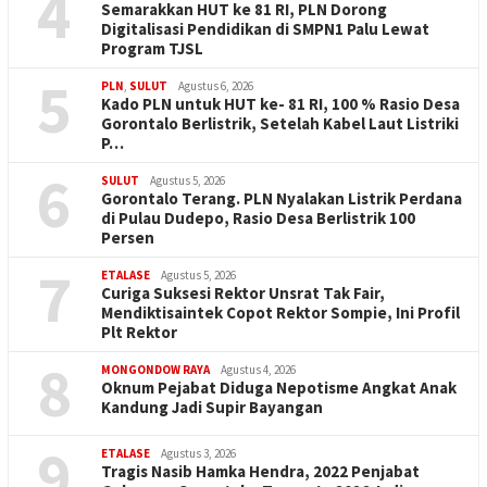
4
Semarakkan HUT ke 81 RI, PLN Dorong
Digitalisasi Pendidikan di SMPN1 Palu Lewat
Program TJSL
5
PLN
,
SULUT
Agustus 6, 2026
Kado PLN untuk HUT ke- 81 RI, 100 % Rasio Desa
Gorontalo Berlistrik, Setelah Kabel Laut Listriki
P…
6
SULUT
Agustus 5, 2026
Gorontalo Terang. PLN Nyalakan Listrik Perdana
di Pulau Dudepo, Rasio Desa Berlistrik 100
Persen
7
ETALASE
Agustus 5, 2026
Curiga Suksesi Rektor Unsrat Tak Fair,
Mendiktisaintek Copot Rektor Sompie, Ini Profil
Plt Rektor
8
MONGONDOW RAYA
Agustus 4, 2026
Oknum Pejabat Diduga Nepotisme Angkat Anak
Kandung Jadi Supir Bayangan
9
ETALASE
Agustus 3, 2026
Tragis Nasib Hamka Hendra, 2022 Penjabat