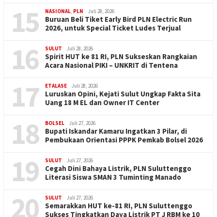
15
NASIONAL
,
PLN
Juli 28, 2026
Buruan Beli Tiket Early Bird PLN Electric Run
2026, untuk Special Ticket Ludes Terjual
16
SULUT
Juli 28, 2026
Spirit HUT ke 81 RI, PLN Sukseskan Rangkaian
Acara Nasional PIKI – UNKRIT di Tentena
17
ETALASE
Juli 28, 2026
Luruskan Opini, Kejati Sulut Ungkap Fakta Sita
Uang 18 M EL dan Owner IT Center
18
BOLSEL
Juli 27, 2026
Bupati Iskandar Kamaru Ingatkan 3 Pilar, di
Pembukaan Orientasi PPPK Pemkab Bolsel 2026
19
SULUT
Juli 27, 2026
Cegah Dini Bahaya Listrik, PLN Suluttenggo
Literasi Siswa SMAN 3 Tuminting Manado
20
SULUT
Juli 27, 2026
Semarakkan HUT ke-81 RI, PLN Suluttenggo
Sukses Tingkatkan Daya Listrik PT J RBM ke 10