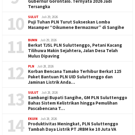
Gubernur Gorontalo. Ternyata 2026 Jadi
Tersangka
10
SULUT
Juli 29, 2026
Puji Tuhan PLN Turut Sukseskan Lomba
Masamper “Oikumene Bermazmur” di Sangihe
11
BUMN
Juli 29, 2026
Berkat TJSL PLN Suluttenggo, Petani Kacang
Tilihuwa Makin Sejahtera, Jalan Desa Telah
Mulus Dipaving
12
PLN
Juli 28, 2026
Korban Bencana Tamako Terhibur Berkat 125
Paket Bantuan PLN UID Suluttenggo dan
Jaminan Listrik Anda…
13
SULUT
Juli 28, 2026
Sambangi Bupati Sangihe, GM PLN Suluttenggo
Bahas Sistem Kelistrikan hingga Pemulihan
Pascabencana T…
14
EKUIN
Juli 28, 2026
Produktivitas Meningkat, PLN Suluttenggo
Tambah Daya Listrik PT JRBM ke 10 Juta VA