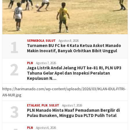
1
SEPAKBOLA
,
SULUT
Agustus 8, 2026
Turnamen BU FC ke 4 Kata Ketua Askot Manado
Makin Inovatif, Banyak Orbitkan Bibit Unggul
2
PLN
Agustus 7, 2026
Jaga Listrik Andal Jelang HUT ke-81 RI, PLN UP3
Tahuna Gelar Apel dan Inspeksi Peralatan
Kepulauan N…
https://harimanado.com/wp-content/uploads/2026/03/IKLAN-IDUL-FITRI-
AN-NUR.jpg
3
ETALASE
,
PLN
,
SULUT
Agustus 7, 2026
PLN Manado Minta Maaf Pemadaman Bergilir di
Pulau Bunaken, Minggu Dua PLTD Pulih Total
PLN
Agustus 6, 2026