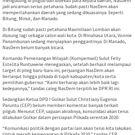
mengusung di pilgub dan dibekali para kepala daerah, NasDem
jadi ancaman serius petahana. Sudah pasti NasDem akan
mempertahankan daerah yang sedang dikuasainya. Seperti
Bitung, Minut, dan Manado.
Di Bitung sudah pasti petahana Maxmiliaan Lomban akan
diusung lagi sebagai calon wali kota. Di Minahasa Utara, Vonnie
Panambunan sedang menyiapkan penggantinya. Di Manado,
NasDem belum banyak bicara.
Komando Pemenangan Wilayah (Kompemwil) Sulut Felly
Estelita Runtuwene menegaskan, setelah berhasil melampaui
target di pileg baru-baru ini, perjuangan NasDem akan
berlanjut hingga pilkada di tujuh kabupaten/kota serta
pemilihan gubernur. “Kami berharap akan lebih baik lagi
kedepannya,” tandas caleg NasDem terpilih ke DPR RI ini.
Sedangkan Ketua DPD I Golkar Sulut Christiany Eugenia
Paruntu (CEP) belum memberi komentar banyak terkait
pilgub. Menurut CEP, sapaan akrabnya, konsolidasi akan terus
dilakukan Golkar dalam persiapan Pilkada serentak 2020.
“Komunikasi politik dengan partai lain akan terus kita lakukan.
Untuk meraih kemenangan di Pilkada 2020,” tandas CEP.