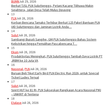
BUMN
Juli 29, 2026
Berkat TJSL PLN Suluttenggo, Petani Kacang Tilihuwa Makin
Sejahtera, Jalan Desa Telah Mulus Dipaving
13
PLN
Juli 28, 2026
Korban Bencana Tamako Terhibur Berkat 125 Paket Bantuan PLN
UID Suluttenggo dan Jaminan Listrik Anda…
14
Sulut
Juli 28, 2026
Sambangi Bupati Sangihe, GM PLN Suluttenggo Bahas Sistem
Kelistrikan hingga Pemulihan Pascabencana T…
15
Ekuin
Juli 28, 2026
Produktivitas Meningkat, PLN Suluttenggo Tambah Daya Listrik PT
JRBM ke 10 Juta VA
16
Nasional
,
PLN
Juli 28, 2026
Buruan Beli Tiket Early Bird PLN Electric Run 2026, untuk Special
Ticket Ludes Terjual
17
Sulut
Juli 28, 2026
Spirit HUT ke 81 RI, PLN Sukseskan Rangkaian Acara Nasional PIKI
– UNKRIT di Tentena
18
Etalase
Juli 28, 2026