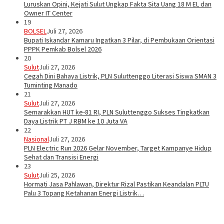
Luruskan Opini, Kejati Sulut Ungkap Fakta Sita Uang 18 M EL dan
Owner IT Center
19
BOLSEL
Juli 27, 2026
Bupati Iskandar Kamaru Ingatkan 3 Pilar, di Pembukaan Orientasi
PPPK Pemkab Bolsel 2026
20
Sulut
Juli 27, 2026
Cegah Dini Bahaya Listrik, PLN Suluttenggo Literasi Siswa SMAN 3
Tuminting Manado
21
Sulut
Juli 27, 2026
Semarakkan HUT ke-81 RI, PLN Suluttenggo Sukses Tingkatkan
Daya Listrik PT J RBM ke 10 Juta VA
22
Nasional
Juli 27, 2026
PLN Electric Run 2026 Gelar November, Target Kampanye Hidup
Sehat dan Transisi Energi
23
Sulut
Juli 25, 2026
Hormati Jasa Pahlawan, Direktur Rizal Pastikan Keandalan PLTU
Palu 3 Topang Ketahanan Energi Listrik…