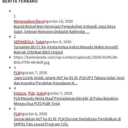
BERITA TERBARU
1
Mongondow Raya
Agustus 10, 2026
Bupati Bolsel Beri Apresiasi Pengukuhan Srikandi Jaga Desa
Sulut, Selpian Manoppo Didaulat Nahkodai …
2
SEPAKBOLA
,
Sulut
Agustus 8, 2026
Turnamen BU FC ke 4 Kata Ketua Askot Manado Makin Inovatif,
Banyak Orbitkan Bibit Unggul
https://harimanado.com/wp-content/uploads/2026/03/IKLAN-
IDUL-FITRI-AN-NUR.jpg
3
PLN
Agustus 7, 2026
Jaga Listrik Andal Jelang HUT ke-81 RI, PLN UP3 Tahuna Gelar Apel
dan Inspeksi Peralatan Kepulauan N…
4
Etalase
,
PLN
,
Sulut
Agustus 7, 2026
PLN Manado Minta Maaf Pemadaman Bergilir di Pulau Bunaken,
Minggu Dua PLTD Pulih Total
5
PLN
Agustus 6, 2026
Semarakkan HUT ke 81 RI, PLN Dorong Digitalisasi Pendidikan di
SMPN1 Palu Lewat Program TJSL