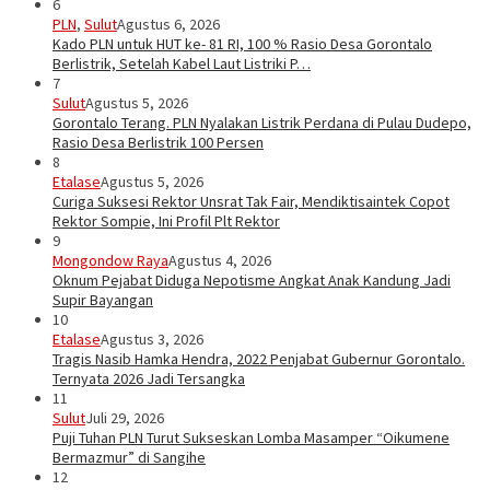
6
PLN
,
Sulut
Agustus 6, 2026
Kado PLN untuk HUT ke- 81 RI, 100 % Rasio Desa Gorontalo
Berlistrik, Setelah Kabel Laut Listriki P…
7
Sulut
Agustus 5, 2026
Gorontalo Terang. PLN Nyalakan Listrik Perdana di Pulau Dudepo,
Rasio Desa Berlistrik 100 Persen
8
Etalase
Agustus 5, 2026
Curiga Suksesi Rektor Unsrat Tak Fair, Mendiktisaintek Copot
Rektor Sompie, Ini Profil Plt Rektor
9
Mongondow Raya
Agustus 4, 2026
Oknum Pejabat Diduga Nepotisme Angkat Anak Kandung Jadi
Supir Bayangan
10
Etalase
Agustus 3, 2026
Tragis Nasib Hamka Hendra, 2022 Penjabat Gubernur Gorontalo.
Ternyata 2026 Jadi Tersangka
11
Sulut
Juli 29, 2026
Puji Tuhan PLN Turut Sukseskan Lomba Masamper “Oikumene
Bermazmur” di Sangihe
12