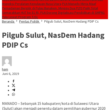
Inspeksi Peralatan Kepulauan Nusa Utara
PLN Manado Minta Maaf
Pemadaman Bergilir di Pulau Bunaken, Minggu Dua PLTD Pulih Total
Semarakkan HUT ke 81 RI, PLN Dorong Digitalisasi Pendidikan di SMPN1
Palu Lewat Program TJSL
Beranda
Pentas Politik
Pilgub Sulut, NasDem Hadang PDIP Cs
Pilgub Sulut, NasDem Hadang
PDIP Cs
ham
Juni 6, 2019
MANADO – Sebanyak 15 kabupaten/kota di Sulawesi Utara
(Sulut) akan menjadi penentu dalam pemilihan gubernur 2020