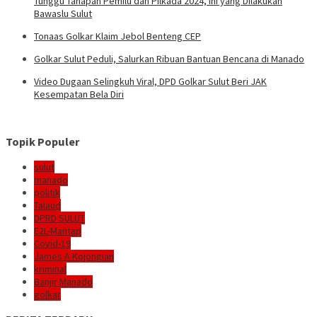
Tunggu Tahapan Pemilu dan Pilkada 2024, Ini yang Dilakukan
Bawaslu Sulut
Tonaas Golkar Klaim Jebol Benteng CEP
Golkar Sulut Peduli, Salurkan Ribuan Bantuan Bencana di Manado
Video Dugaan Selingkuh Viral, DPD Golkar Sulut Beri JAK
Kesempatan Bela Diri
Topik Populer
sulut
manado
politik
Talaud
DPRD SULUT
E2L-Mantap
Covid-19
James A Kojongian
kriminal
Banjir Manado
golkar