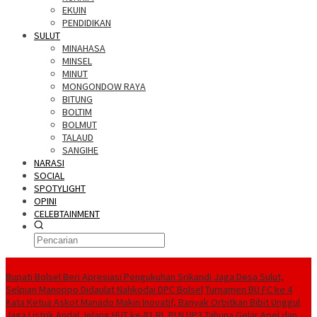
EKUIN
PENDIDIKAN
SULUT
MINAHASA
MINSEL
MINUT
MONGONDOW RAYA
BITUNG
BOLTIM
BOLMUT
TALAUD
SANGIHE
NARASI
SOCIAL
SPOTYLIGHT
OPINI
CELEBTAINMENT
BERITA TERBARU
Bupati Bolsel Beri Apresiasi Pengukuhan Srikandi Jaga Desa Sulut,
Selpian Manoppo Didaulat Nahkodai DPC Bolsel
Turnamen BU FC ke 4
Kata Ketua Askot Manado Makin Inovatif, Banyak Orbitkan Bibit Unggul
Jaga Listrik Andal Jelang HUT ke-81 RI, PLN UP3 Tahuna Gelar Apel dan