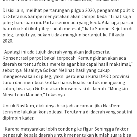
Di sisi lain, melihat pertarungan pilgub 2020, pengamat politik
Dr Stefanus Sampe menyatakan akan tampil beda. “Lihat saja
pileg baru-baru ini. Partai senior ada yang keok. Ada juga partai
baru dua kali ikut pileg sudah melesat,” kata Sampe. Kejutan di
pileg, lanjutnya, bukan tidak mungkin berlanjut ke Pilkada
2020.
“Apalagi ini ada tujuh daerah yang akan jadi peserta.
Konsentrasi parpol bakal terpecah. Kemungkinan akan ada
daerah tertentu fokus mereka agar bisa capai hasil maksimal,”
sebutnya. Misalnya Golkar. Melihat hasil yang cukup
mengecewakan di pileg, yakni perolehan kursi DPRD provinsi
turun dan membuat Golkar harus koalisi untuk mengusung
calon, bisa saja Golkar akan konsentrasi di daerah. “Mungkin
Minsel dan Manado,” tukasnya.
Untuk NasDem, diakuinya bisa jadi ancaman jika NasDem
terusme lakukan konsolidasi. Terutama di daerah yang saat ini
dipimpin kader.
“Karena masyarakat lebih condong ke figur. Sehingga faktor
pengaruh kepala daerah untuk menentukan jumlah suara bisa