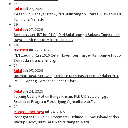
18
Sulut
Juli 27, 2026
Cegah Dini Bahaya Listrik, PLN Suluttenggo Literasi Siswa SMAN 3
Tuminting Manado
19
Sulut
Juli 27, 2026
Semarakkan HUT ke-81 RI, PLN Suluttenggo Sukses Tingkatkan
Daya Listrik PT J RBM ke 10 Juta VA
20
Nasional
Juli 27, 2026
PLN Electric Run 2026 Gelar November, Target Kampanye Hidup
Sehat dan Transisi Energi
21
Sulut
Juli 25, 2026
Hormati Jasa Pahlawan, Direktur Rizal Pastikan Keandalan PLTU
Palu 3 Topang Ketahanan Energi Listrik…
22
Sulut
Juli 24, 2026
Topang Usaha Petani Bunga Krisan, PLN UID Suluttenggo
Resmikan Program Electrifying Agriculture di T…
23
Mongondow Raya
Juli 24, 2026
Peringatan HUT ke 11 Kecamatan Helumo, Bupati Iskandar dan
Wabup Deddy Ikut Bersukacita dengan Warg…