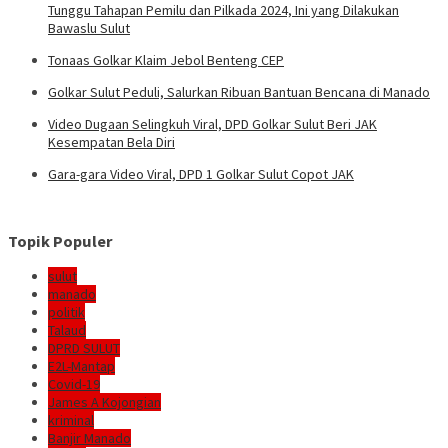
Tunggu Tahapan Pemilu dan Pilkada 2024, Ini yang Dilakukan
Bawaslu Sulut
Tonaas Golkar Klaim Jebol Benteng CEP
Golkar Sulut Peduli, Salurkan Ribuan Bantuan Bencana di Manado
Video Dugaan Selingkuh Viral, DPD Golkar Sulut Beri JAK
Kesempatan Bela Diri
Gara-gara Video Viral, DPD 1 Golkar Sulut Copot JAK
Topik Populer
sulut
manado
politik
Talaud
DPRD SULUT
E2L-Mantap
Covid-19
James A Kojongian
kriminal
Banjir Manado