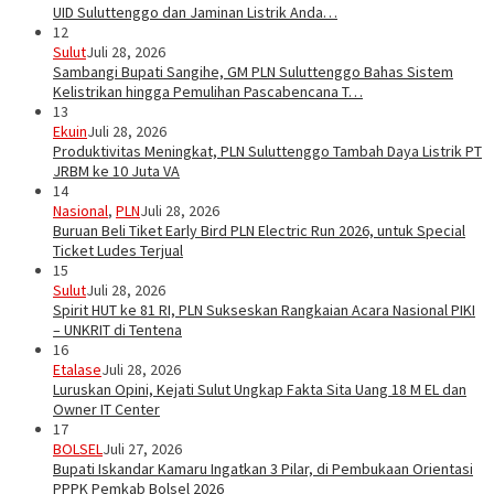
UID Suluttenggo dan Jaminan Listrik Anda…
12
Sulut
Juli 28, 2026
Sambangi Bupati Sangihe, GM PLN Suluttenggo Bahas Sistem
Kelistrikan hingga Pemulihan Pascabencana T…
13
Ekuin
Juli 28, 2026
Produktivitas Meningkat, PLN Suluttenggo Tambah Daya Listrik PT
JRBM ke 10 Juta VA
14
Nasional
,
PLN
Juli 28, 2026
Buruan Beli Tiket Early Bird PLN Electric Run 2026, untuk Special
Ticket Ludes Terjual
15
Sulut
Juli 28, 2026
Spirit HUT ke 81 RI, PLN Sukseskan Rangkaian Acara Nasional PIKI
– UNKRIT di Tentena
16
Etalase
Juli 28, 2026
Luruskan Opini, Kejati Sulut Ungkap Fakta Sita Uang 18 M EL dan
Owner IT Center
17
BOLSEL
Juli 27, 2026
Bupati Iskandar Kamaru Ingatkan 3 Pilar, di Pembukaan Orientasi
PPPK Pemkab Bolsel 2026