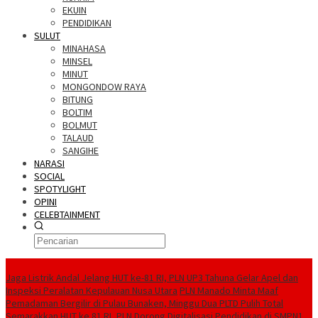
EKUIN
PENDIDIKAN
SULUT
MINAHASA
MINSEL
MINUT
MONGONDOW RAYA
BITUNG
BOLTIM
BOLMUT
TALAUD
SANGIHE
NARASI
SOCIAL
SPOTYLIGHT
OPINI
CELEBTAINMENT
BERITA TERBARU
Jaga Listrik Andal Jelang HUT ke-81 RI, PLN UP3 Tahuna Gelar Apel dan
Inspeksi Peralatan Kepulauan Nusa Utara
PLN Manado Minta Maaf
Pemadaman Bergilir di Pulau Bunaken, Minggu Dua PLTD Pulih Total
Semarakkan HUT ke 81 RI, PLN Dorong Digitalisasi Pendidikan di SMPN1