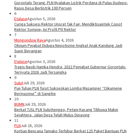
Gorontalo Terang. PLN Nyalakan Listrik Perdana di Pulau Dudepo,
Rasio Desa Berlistrik 100 Persen
6
Etalase
Agustus 5, 2026
Curiga Suksesi Rektor Unsrat Tak Fair, Mendiktisaintek Copot
Rektor Sompie, Ini Profil Plt Rektor
7
Mongondow Raya
Agustus 4, 2026
Oknum Pejabat Diduga Nepotisme Angkat Anak Kandung Jadi
Supir Bayangan
8
Etalase
Agustus 3, 2026
Tragis Nasib Hamka Hendra, 2022 Penjabat Gubernur Gorontalo.
Ternyata 2026 Jadi Tersangka
9
Sulut
Juli 29, 2026
Puji Tuhan PLN Turut Sukseskan Lomba Masamper “Oikumene
Bermazmur” di Sangihe
10
BUMN
Juli 29, 2026
Berkat TJSL PLN Suluttenggo, Petani Kacang Tilihuwa Makin
Sejahtera, Jalan Desa Telah Mulus Dipaving
11
PLN
Juli 28, 2026
Korban Bencana Tamako Terhibur Berkat 125 Paket Bantuan PLN