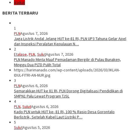
golkar
BERITA TERBARU
1
PLN
Agustus 7, 2026
Jaga Listrik Andal Jelang HUT ke-81 RI, PLN UP3 Tahuna Gelar Apel
dan Inspeksi Peralatan Kepulauan N…
2
Etalase
,
PLN
,
Sulut
Agustus 7, 2026
PLN Manado Minta Maaf Pemadaman Bergilir di Pulau Bunaken,
Minggu Dua PLTD Pulih Total
https://harimanado.com/wp-content/uploads/2026/03/IKLAN-
IDUL-FITRI-AN-NUR.jpg
3
PLN
Agustus 6, 2026
Semarakkan HUT ke 81 RI, PLN Dorong Digitalisasi Pendidikan di
SMPN1 Palu Lewat Program TJSL
4
PLN
,
Sulut
Agustus 6, 2026
Kado PLN untuk HUT ke- 81 RI, 100 % Rasio Desa Gorontalo
Berlistrik, Setelah Kabel Laut Listriki P…
5
Sulut
Agustus 5, 2026